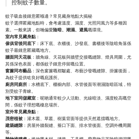
控制蚊子數量。
蚊子吸血後鍾意匿喺邊？常見藏身地點大揭秘
蚊子選擇匿藏地點時，會考慮溫度、濕度、光照同風力等多種因
素。一般來講，佢哋偏愛​
​陰暗、潮濕、避風​
​嘅環境。
​室內常見藏身點​
​：
​傢俱背後同底下​
​：床下底、衣櫃後、沙發底、書櫃後等陰暗角落係
蚊子最鍾意匿藏嘅地方。
​牆面同天花板​
​：牆角線、天花板與牆壁交接嘅縫隙、燈具周圍，尤
其係深色表面，都係蚊子鍾意停留嘅位置。
​窗簾同布藝品​
​：深色窗簾嘅褶皺處、布藝沙發嘅縫隙、掛簾後面，
為蚊子提供咗良好嘅庇護所。
​廚房同廁所​
​：水槽底下、櫃櫥內部、水管後面等潮濕陰暗區域，特
別受蚊子青睞。
​地下室同儲藏室​
​：呢啲通常較少人活動、光線暗淡、濕度較高嘅空
間，係蚊子理想嘅棲息場所。
​室外常見藏身點​
​：
​茂密植被​
​：灌木叢、草叢、樹葉背面等提供天然遮擋嘅地方。
​建築縫隙​
​：房屋外牆裂縫、簷口下面、排水管後面、空調外機周圍
等。
​雜物堆積處​
​：堆放嘅木材、磚塊、工具棚、廢棄物品等陰暗潮濕嘅