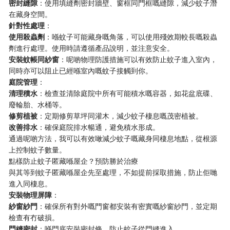
​密封縫隙​
​：使用填縫劑密封牆壁、窗框同門框嘅縫隙，減少蚊子潛
在藏身空間。
​針對性處理​
​：
​使用殺蟲劑​
​：喺蚊子可能藏身嘅角落，可以使用殘效期較長嘅殺蟲
劑進行處理。使用時請遵循產品說明，並注意安全。
​安裝蚊帳同紗窗​
​：呢啲物理防護措施可以有效防止蚊子進入室內，
同時亦可以阻止已經喺室內嘅蚊子接觸到你。
​庭院管理​
​：
​清理積水​
​：檢查並清除庭院中所有可能積水嘅容器，如花盆底碟、
廢輪胎、水桶等。
​修剪植被​
​：定期修剪草坪同灌木，減少蚊子棲息嘅茂密植被。
​改善排水​
​：確保庭院排水暢通，避免積水形成。
通過呢啲方法，我可以有效噉減少蚊子嘅藏身同棲息地點，從根源
上控制蚊子數量。
點樣防止蚊子匿藏喺屋企？預防勝於治療
與其等到蚊子匿藏喺屋企先至處理，不如提前採取措施，防止佢哋
進入同棲息。
​安裝物理屏障​
​：
​紗窗紗門​
​：確保所有對外嘅門窗都安裝有密實嘅紗窗紗門，並定期
檢查有冇破損。
​門縫密封​
​：喺門底安裝密封條，防止蚊子從門縫進入。