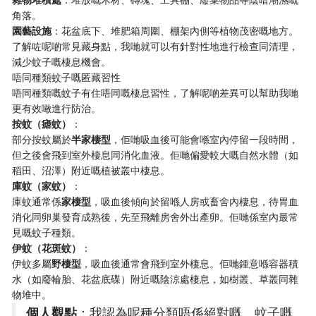
角落。
​園藝設施​
​：花盆底下、堆肥箱周圍、棚架內側等植物茂密嘅地方。
了解咗呢啲常見藏身點，我哋就可以有針對性地進行檢查同清理，
減少蚊子嘅棲息機會。
唔同種類蚊子嘅匿藏習性
唔同種類嘅蚊子有住唔同嘅棲息習性，了解呢啲差異可以幫助我哋
更有效噉進行防治。
​按蚊（瘧蚊）​
​：
部分按蚊屬於​
​半家棲型​
​，佢哋吸血後可能會喺室內停留一段時間，
但之後會飛到室外棲息同消化血液。佢哋偏愛較大嘅自然水體（如
稻田、沼澤）附近嘅植被叢中棲息。
​庫蚊（家蚊）​
​：
庫蚊通常係​
​家棲型​
​，吸血後傾向於留喺人房或畜舍內棲息，待胃血
消化同卵巢發育成熟後，先至飛離房舍外出產卵。佢哋係室內最常
見嘅蚊子種類。
​伊蚊（花斑蚊）​
​：
伊蚊多屬​
​野棲型​
​，吸血後通常會飛到室外棲息。佢哋鍾意喺容器積
水（如廢輪胎、花盆底碟）附近嘅陰涼處棲息，如樹叢、草叢同雜
物堆中。
​個人觀點​
​：我認為呢種分類唔係絕對嘅，蚊子嘅