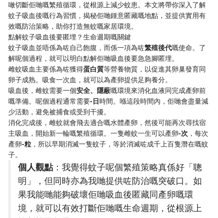
噉切斷佢哋嘅繁殖循環，從根源上減少蚊患。本文將帶你深入了解
蚊子吸血後嘅行為習慣，揭秘佢哋鍾意匿藏嘅地點，並提供實用有
效嘅防治策略，助你打造無蚊嘅家居環境。
點解蚊子吸血後要匿埋？生命週期嘅關鍵
蚊子吸血並唔係為咗自己飽腹，而係一項為咗​
​繁殖後代​
​嘅使命。了
解呢個過程，就可以明白點解佢哋吸血後要急急腳匿埋。
雌蚊吸血主要係為咗獲得​
​蛋白質​
​等營養物質，以促進其卵巢發育同
卵子成熟。吸食一次血，就可以為產卵提供足夠養分。
吸血後，雌蚊需要一個​
​安全、隱蔽​
​嘅環境來消化血液同完成產卵前
嘅準備。呢個過程通常需要​
​-日​
​時間。喺這段時間內，佢哋會盡量減
少活動，避免被捕食或受到干擾。
消化完成後，雌蚊就會飛去適合嘅水體產卵，然後可能再次尋找宿
主吸血，開始新一輪嘅繁殖循環。一隻雌蚊一生可以產卵​
​-次​
​，每次
產卵​
​-粒​
​，所以早期消滅一隻蚊子，等於消滅咗成千上百隻潛在嘅蚊
子。
​個人觀點​
​：我覺得蚊子呢個繁殖策略真係好「聰
明」，但同時亦為我哋提供咗防治嘅突破口。如
果我能哋能夠破壞佢哋吸血後匿藏同產卵嘅環
境，就可以有效打斷佢哋嘅生命週期，從根源上