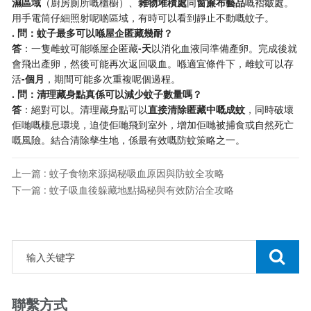
濕區域​
​（廚房廁所嘅櫃櫥）、​
​雜物堆積處​
​同​
​窗簾布藝品​
​嘅褶皺處。
用手電筒仔細照射呢啲區域，有時可以看到靜止不動嘅蚊子。
​. 問：蚊子最多可以喺屋企匿藏幾耐？​
​答​
​：一隻雌蚊可能喺屋企匿藏​
​-天​
​以消化血液同準備產卵。完成後就
會飛出產卵，然後可能再次返回吸血。喺適宜條件下，雌蚊可以存
活​
​-個月​
​，期間可能多次重複呢個過程。
​. 問：清理藏身點真係可以減少蚊子數量嗎？​
​答​
​：絕對可以。清理藏身點可以​
​直接清除匿藏中嘅成蚊​
​，同時破壞
佢哋嘅棲息環境，迫使佢哋飛到室外，增加佢哋被捕食或自然死亡
嘅風險。結合清除孳生地，係最有效嘅防蚊策略之一。
上一篇 : 蚊子食物來源揭秘吸血原因與防蚊全攻略
下一篇 : 蚊子吸血後躲藏地點揭秘與有效防治全攻略
聯繫方式