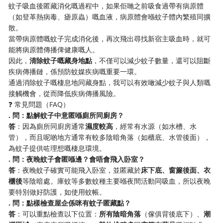
蚊子吸血後匿藏消化嘅過程中，如果佢哋之前吸食過帶有病原體
（如登革熱病毒、瘧原蟲）嘅血液，病原體會喺蚊子體內繁殖同擴
散。
當帶病原體嘅蚊子完成消化後，再次飛出尋找新宿主吸血時，就可
能將病原體傳播俾健康嘅人。
因此，​
​清除蚊子嘅藏身地點​
​，不僅可以減少蚊子數量，還可以阻斷
疾病傳播鏈，係預防蚊媒疾病嘅重要一環。
通過消除蚊子嘅棲息地同藏身點，我可以有效噉減少蚊子與人類嘅
接觸機會，從而降低疾病傳播風險。
❓ 常見問題（FAQ）
​. 問：點解蚊子中意匿喺廁所同廚房？​
​答​
​：因為廁所同廚房通常​
​濕度較高​
​，經常有水源（如水槽、水
管），而且呢啲地方通常有較多陰暗角落（如櫃底、水管後面），
為蚊子提供咗理想嘅棲息環境。
​. 問：夜晚蚊子會匿喺邊？會唔會飛入卧室？​
​答​
​：夜晚蚊子確實可能飛入卧室，並匿藏於​
​床下底、窗簾後面、衣
櫃後​
​等陰暗處。庫蚊等多數蚊種主要喺夜間活動同吸血，所以夜晚
要特別做好防護，如使用蚊帳。
​. 問：點樣檢查屋企係咪有蚊子匿藏點？​
​答​
​：可以重點檢查以下位置：​
​所有陰暗角落​
​（傢俱背後底下）、​
​潮