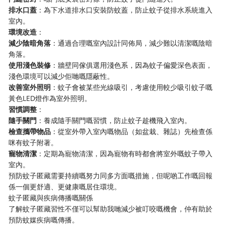
​排水口蓋​
​：為下水道排水口安裝防蚊蓋，防止蚊子從排水系統進入
室內。
​環境改造​
​：
​減少陰暗角落​
​：通過合理嘅室內設計同佈局，減少難以清潔嘅陰暗
角落。
​使用淺色裝修​
​：牆壁同傢俱選用淺色系，因為蚊子偏愛深色表面，
淺色環境可以減少佢哋嘅隱蔽性。
​改善室外照明​
​：蚊子會被某些光線吸引，考慮使用較少吸引蚊子嘅
黃色LED燈作為室外照明。
​習慣調整​
​：
​隨手關門​
​：養成隨手關門嘅習慣，防止蚊子趁機飛入室內。
​檢查攜帶物品​
​：從室外帶入室內嘅物品（如盆栽、雜誌）先檢查係
咪有蚊子附著。
​寵物清潔​
​：定期為寵物清潔，因為寵物有時都會將室外嘅蚊子帶入
室內。
預防蚊子匿藏需要持續嘅努力同多方面嘅措施，但呢啲工作嘅回報
係一個更舒適、更健康嘅居住環境。
蚊子匿藏與疾病傳播嘅關係
了解蚊子匿藏習性不僅可以幫助我哋減少被叮咬嘅機會，仲有助於
預防蚊媒疾病嘅傳播。