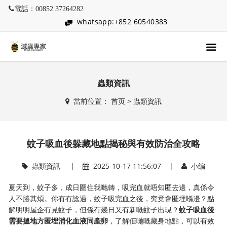
電話：00852 37264282
whatsapp:+852 60540383
蟲類資訊
當前位置：
首页
>
蟲類資訊
蚊子吸血後躲藏地點揭秘與有效防治全攻略
蟲類資訊
|
2025-10-17 11:56:07 |
小编
夏天到，蚊子多，成日圍住我哋轉，吸完血就唔知匿去邊，真係令
人不勝其煩。你有冇諗過，蚊子吸完血之後，究竟會匿埋喺邊？點
解明明屋企冇見蚊子，但係冇幾日又有新嘅蚊子出現？​
​蚊子吸血後
需要搵地方匿埋消化血液同產卵​
​，了解佢哋嘅藏身地點，可以有效