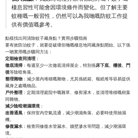
棲息習性可能會因環境條件而變化。但了解主要
蚊種嘅一般習性，仍然可以為我哋嘅防蚊工作提
供有價值嘅參考。
點樣找出同清除蚊子藏身點？實用步驟指南
要有效防治蚊子，就要從破壞佢哋嘅棲息地同藏身點開始。以下係
一啲實用嘅步驟同方法：
​定期檢查同清理​
​：
​徹底清掃​
​：每週至少一次徹底清掃屋企，特別係​
​床下底、櫃後、門
後​
​等陰暗角落。
​整理雜物​
​：減少屋內堆積嘅雜物，尤其係紙箱、報紙堆等容易提供
藏身之處嘅物品。
​戶外整理​
​：定期清理庭院中嘅雜草、修剪灌木，並清理堆積嘅樹葉
同雜物。
​減少陰暗潮濕環境​
​：
​改善通風​
​：保持室內空氣流通，減少潮濕角落。必要時使用抽濕
機。
​修復漏水​
​：檢查同修復水管漏水、牆壁滲水等問題，減少潮濕環
境。