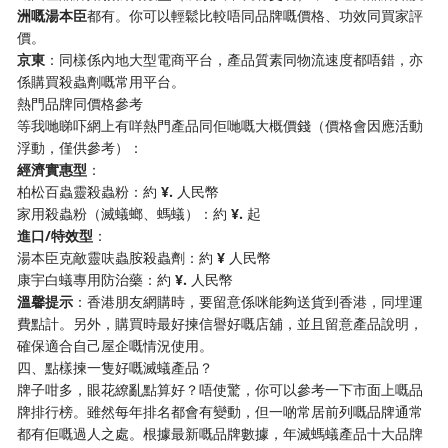
洲嘅湯本臣​
​都有。你可以輕鬆比較唔同品牌嘅價格、功效同買家評
價。
​京東​
​：同樣係內地大型電商平台，產品質素同物流速度都唔錯，亦
係購買殺蟲劑嘅常用平台。
熱門品牌同價格參考
等我哋睇吓網上有咩熱門產品同佢哋嘅大概價錢（價格會因應活動
浮動，僅供參考）：
​經濟實惠型​
​：
柏松百蟲靈殺蟲粉：約 ​
​¥.​
​ 人民幣
家用殺蟲粉（滅蟻螂、螞蟻）：約 ​
​¥.​
​ 起
​進口/特效型​
​：
湯本臣克敵靈呋蟲胺殺蟲劑：約 ​
​¥​
​ 人民幣
康宇白蟻專用防治藥：約 ​
​¥.​
​ 人民幣
​溫馨提示​
​：香港朋友網購時，要留意係咪能夠送貨到香港，同埋運
費點計。另外，購買時最好揀信譽好嘅店舖，並且留意產品說明，
確保適合自己屋企嘅情況使用。
四、點樣揀一隻好嘅滅蟻產品？
牌子咁多，眼花繚亂點算好？唔使驚，你可以參考一下市面上嘅品
牌排行榜。雖然每年排名都會有變動，但一啲常居前列嘅品牌通常
都有佢嘅過人之處。根據最新嘅品牌數據，年滅螞蟻產品十大品牌