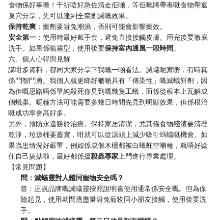
食物係好事嚟！千祈唔好急住清走佢哋，等佢哋將帶毒嘅食物帶返
巢穴分享，先可以達到全窩剿滅嘅效果。
​保持乾爽​
​：藥劑要避免潮濕，否則可能會影響藥效。
​安全第一​
​：使用時最好戴手套，避免直接接觸皮膚。用完後要徹底
洗手。如果係噴霧型，使用後要​
​保持室內通風一段時間​
​。
六、個人心得與見解
講咁多資料，都同大家分享下我嘅一啲看法。滅蟻呢家嘢，有時真
係鬥智鬥勇。我個人就更睇好嗰啲具有「傳染性」嘅滅蟻餌劑，因
為佢嘅思路唔係單純殺死你見到嘅幾隻工蟻，而係從根本上瓦解成
個蟻巢。呢種方法可能需要多幾日時間先見到明顯效果，但係根治
嘅成功率會高好多。
另外，預防永遠勝於治療。保持家居清潔，尤其係食物殘渣要清理
乾淨，垃圾桶要蓋實，咁就可以從源頭上減少吸引螞蟻嘅機會。如
果蟲患情況好嚴重，例如係成個木櫃都被白蟻蛀空嗰種，就唔好諗
住自己搞掂啦，最好都係搵​
​殺蟲專家​
​上門進行專業處理。
【常見問題】
​問：滅蟻靈對人體同寵物安全嗎？​
答：正規品牌嘅滅蟻靈按照說明書使用通常係安全嘅。但為保
險起見，使用期間應盡量避免寵物同小朋友接觸，使用後要洗
手。