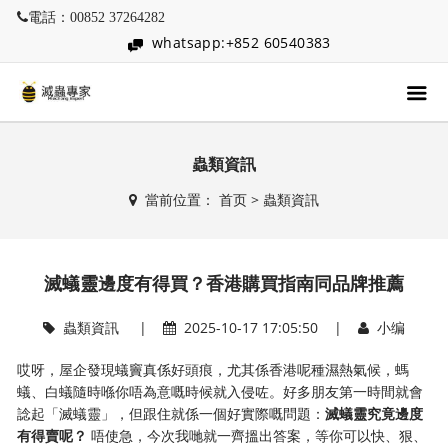
電話：00852 37264282
whatsapp:+852 60540383
蟲類資訊
當前位置：
首页
>
蟲類資訊
滅蟻靈邊度有得買？香港購買指南同品牌推薦
蟲類資訊
|
2025-10-17 17:05:50 |
小编
哎呀，屋企發現蟻竇真係好頭痕，尤其係香港呢種濕熱氣候，螞
蟻、白蟻隨時喺你唔為意嘅時候就入侵咗。好多朋友第一時間就會
諗起「滅蟻靈」，但跟住就係一個好實際嘅問題：​
​滅蟻靈究竟邊度
有得賣呢？​
​ 唔使急，今次我哋就一齊搵出答案，等你可以快、狠、