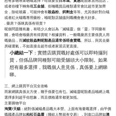
想有多啲專業啲嘅選擇？咁就要去​
​日本城、實惠​
​呢類家居用品店，
或者你樓下轉角嘅​
​五金舖​
​。佢哋嘅貨品種類通常會比超市更加齊
全，除咗噴霧，可能仲會有​
​殺蟲粉、餌劑盒​
​等等。尤其係針對白蟻
或者紅火蟻嘅專用藥粉，喺呢類店舖搵到嘅機會會大好多。
. 藥房？係咪真係有得賣？
呢個問題幾有趣，有唔少人會以為「滅蟻靈」個「靈」字同藥有
關，會唔會喺藥房有得賣呢？根據資料，一般嘅藥房主要係賣人用
嘅藥品，而​
​滅蚊殺蟲劑呢類產品通常係唔會賣嘅​
​。所以，與其去藥
房碰運氣，不如直接去超市或者家居店更直接。
​小總結一下​
​：實體店購買嘅好處係可以即時攞到
貨，但係品牌同種類可能受舖頭大小限制。如果
想有最多選擇，我嘅個人意見係，真係要上網睇
睇。
三、網上購買平台完全攻略
而家網購真係太方便，幾乎係要乜有乜。滅蟻靈呢類產品喺網上嘅
選擇多到超乎你想象，而且價格通常都更加抵。
主要購物平台
​淘寶/天貓​
​：絕對係滅蟻產品嘅大本營。上面有海量嘅選擇，由平價
嘅國產品牌如​
​柏松百蟲靈​
​（幾蚊人幣就有交易），到進口品牌如​
​澳