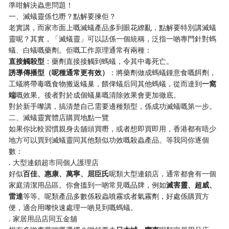
準咁解決蟲患問題！
一、滅蟻靈係乜嘢？點解要揀佢？
老實講，而家市面上嘅滅蟻產品多到眼花繚亂，點解要特別講滅蟻
靈呢？其實，「滅蟻靈」可以話係一個統稱，泛指一啲專門針對螞
蟻、白蟻嘅藥劑。佢嘅工作原理通常有兩種：
​直接觸殺型​
​：藥劑直接接觸到螞蟻，令其中毒死亡。
​誘導傳播型（呢種通常更有效）​
​：將藥劑做成螞蟻鍾意食嘅餌劑，
工蟻將帶毒嘅食物搬返蟻巢，餵俾蟻后同其他螞蟻，從而達到​
​一窩
端​
​嘅效果。後者對於成個蟻巢嘅清除效果會更加徹底。
對於新手嚟講，搞清楚自己需要邊種類型，係成功滅蟻嘅第一步。
二、滅蟻靈實體店購買地點一覽
如果你比較習慣親身去舖頭買嘢，或者想即買即用，香港都有唔少
地方可以買到滅蟻靈同其他類似功效嘅殺蟲產品。等我同你逐個
數：
. 大型連鎖超市同個人護理店
好似​
​百佳、惠康、萬寧、屈臣氏​
​呢類大型連鎖店，通常都會有一個
家庭清潔用品區。你會搵到一啲常見嘅品牌，例如​
​滅害靈、超威、
雷達​
​等等。呢類產品多數係殺蟲噴霧或者氣霧劑，好處係購買方
便，適合用嚟快速處理一啲見到嘅螞蟻。
. 家居用品店同五金舖