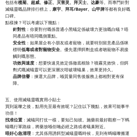
包括有​
​榄菊、超威、修正、灭害灵、拜灭士、达豪​
​等。而專門針對
滅蟻靈嘅品牌排行榜上，​
​康宇、拜耳/Bayer、山甲牌​
​等都有良好嘅
口碑。
點樣揀？可以考慮以下幾點：
​針對性​
​：你要對付嘅係普通小黑蟻定係破壞力更強嘅白蟻？唔
同產品有唔同嘅側重點。
​安全性​
​：如果屋企有小朋友或者寵物，就要特別留意產品係咪
標明​
​低毒或者對寵物安全​
​。優先選擇餌劑盒或者啲寵物不易接
觸到嘅形態。
​功效與速度​
​：想要快速見效定係徹底根除？噴霧見效快，但餌
劑式嘅滅蟻靈可以更深層次咁破壞蟻巢，效果更持久。
​品牌信譽​
​：揀選大品牌，喺質量同售後服務上都相對更有保
障。
五、使用滅蟻靈嘅實用小貼士
買到返嚟之後，點用先至最有效呢？記住以下幾點，效果可能事半
功倍！
​找准位置​
​：滅蟻同打仗一樣，要知己知彼。施藥前最好觀察一下螞
蟻嘅行軍路線，將藥放喺佢哋必經之路或者蟻巢附近。
​唔好心急清理​
​：尤其係用誘餌型滅蟻靈嘅時候，見到有螞蟻嚟搬運