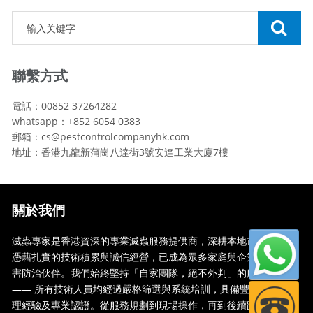
聯繫方式
電話：00852 37264282
whatsapp：+852 6054 0383
郵箱：cs@pestcontrolcompanyhk.com
地址：香港九龍新蒲崗八達街3號安達工業大廈7樓
關於我們
滅蟲專家是香港資深的專業滅蟲服務提供商，深耕本地市場多年，
憑藉扎實的技術積累與誠信經營，已成為眾多家庭與企業信賴的蟲
害防治伙伴。我們始終堅持「自家團隊，絕不外判」的服務承諾
—— 所有技術人員均經過嚴格篩選與系統培訓，具備豐富的現場處
理經驗及專業認證。從服務規劃到現場操作，再到後續跟蹤，全...