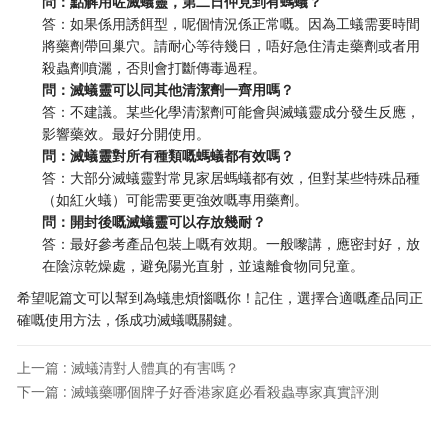
​問：點解用咗滅蟻靈，第二日仲見到有螞蟻？​
答：如果係用誘餌型，呢個情況係正常嘅。因為工蟻需要時間
將藥劑帶回巢穴。請耐心等待幾日，唔好急住清走藥劑或者用
殺蟲劑噴灑，否則會打斷傳毒過程。
​問：滅蟻靈可以同其他清潔劑一齊用嗎？​
答：不建議。某些化學清潔劑可能會與滅蟻靈成分發生反應，
影響藥效。最好分開使用。
​問：滅蟻靈對所有種類嘅螞蟻都有效嗎？​
答：大部分滅蟻靈對常見家居螞蟻都有效，但對某些特殊品種
（如紅火蟻）可能需要更強效嘅專用藥劑。
​問：開封後嘅滅蟻靈可以存放幾耐？​
答：最好參考產品包裝上嘅有效期。一般嚟講，應密封好，放
在陰涼乾燥處，避免陽光直射，並遠離食物同兒童。
希望呢篇文可以幫到為蟻患煩惱嘅你！記住，選擇合適嘅產品同正
確嘅使用方法，係成功滅蟻嘅關鍵。
上一篇 : 滅蟻清對人體真的有害嗎？
下一篇 : 滅蟻藥哪個牌子好香港家庭必看殺蟲專家真實評測