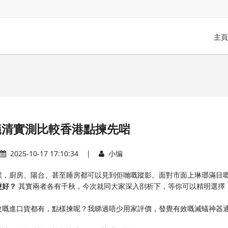
主頁
蟻清實測比較香港點揀先啱
2025-10-17 17:10:34 |
小编
候，廚房、陽台、甚至睡房都可以見到佢哋嘅蹤影。面對市面上琳瑯滿目
好？​
​ 其實兩者各有千秋，今次就同大家深入剖析下，等你可以精明選擇
蚊嘅進口貨都有，點樣揀呢？我睇過唔少用家評價，發覺有效嘅滅蟻神器