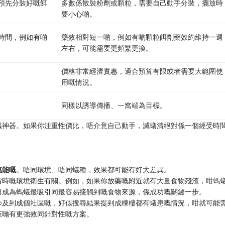
預先分裝好嘅餌
多數係散裝粉劑或顆粒，需要自己動手分裝，擺放時
要小心啲。
時間，例如有啲
藥效相對短一啲，例如有啲顆粒餌劑藥效約維持一週
左右，可能需要更頻繁更換。
價格非常經濟實惠，適合預算有限或者需要大範圍使
用嘅情況。
同樣以誘導傳播、一窩端為目標。
蟻神器。如果你注重性價比，唔介意自己動手，滅蟻清絕對係一個經受時
能嘅​
​。唔同環境、唔同蟻種，效果都可能有好大差異。
當時嘅環境衛生有關。例如，如果你放藥嘅附近就有大量食物殘渣，咁螞
藥餌成為螞蟻最吸引同最容易接觸到嘅食物來源，係成功嘅關鍵一步。
涉及到成個社區嘅，好似搜尋結果提到成棟樓都有蟻患嘅情況，咁就可能
佢哋有更強效同針對性嘅方案。