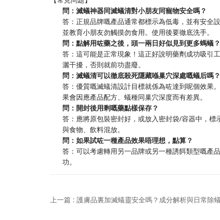
​問：滅蟻神器同滅蟻清對小朋友同寵物安全嗎？​
答：正規品牌嘅產品通常都標示為低毒，並有安全
並教育小朋友勿觸摸勿食用。使用後要徹底洗手。
​問：點解用咗藥之後，頭一兩日好似見到更多螞蟻？
答：這可能是正常現象！這正好說明藥劑成功吸引
灑干擾，否則就前功盡廢。
​問：滅蟻清可以徹底殺死隱藏喺巢穴深處嘅蟻后嗎？
答：優質嘅滅蟻清設計目標就係為咗達到呢個效果
果會因應產品配方、蟻種同巢穴深度而有差異。
​問：開封後用剩嘅藥點樣保存？​
答：應將原包裝密封好，或放入密封袋/容器中，標
與食物、飲料混放。
​問：如果試咗一種產品效果唔理想，點算？​
答：可以考慮轉用另一品牌或另一種誘餌類型嘅產
功。
上一篇 : 護膚品裏加滅蟻靈安全嗎？成分解析與日常除