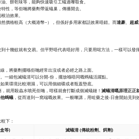
香油、餅乾味等，能夠快速吸引工蟻過嚟取食。
會特性，等佢哋將藥劑帶返蟻巢，傳播開去。
到根治效果。
雖然價格較高（大概港幣−），但係好多用家都話效果唔錯。而​
​達豪​
​、​
​超威​
蚊到十幾蚊就有交易。但平野唔代表唔好用，只要用啱方法，一樣可以發
路線，將藥劑擺喺佢哋經常出沒或者必經之路上面。
廣。一細包滅蟻清可以分開-份，擺放喺唔同嘅螞蟻活躍點。
。如果環境比較潮濕，可以用個細碟或者瓶蓋墊底。
搬藥，就用殺蟲水噴死佢哋，咁樣就會打斷成個滅蟻鏈！​
​滅蟻清嘅原理正正
他螞蟻​
​，從而達到一窩端嘅效果。一般嚟講，用咗藥之後-日會開始見到
比較下：
盒等)
滅蟻清 (傳統粉劑、餌劑)