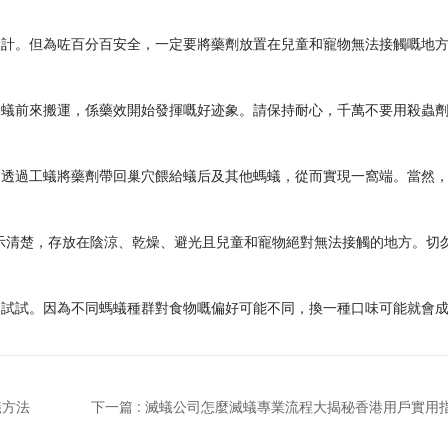
設計。但為咗百分百安全，一定要將藥劑放置在兒童和寵物無法接觸嘅地
​
工蟻前來搬運，係藥效開始發揮嘅好迹象。請保持耐心，千萬不要用殺蟲
​
。透過工蟻將藥劑帶回巢穴餵給蟻后及其他螞蟻，從而實現一窩端。當然
示清楚，存放在陰涼、乾燥、避光且兒童和寵物絕對無法接觸的地方。切
品試試。因為不同螞蟻種群對食物嘅偏好可能不同，換一種口味可能就會
蟻方法
下一篇 : 滅蟻公司怎麼滅蟻專業流程大揭秘香港用戶實用