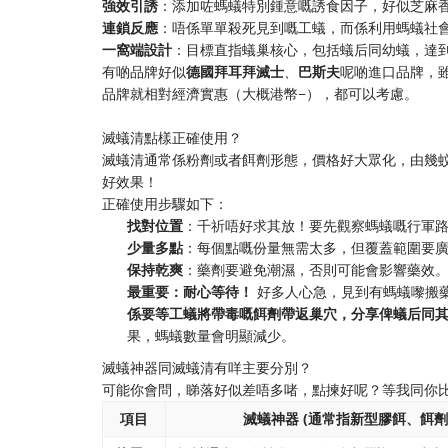
​強效引誘​
​：添加咗螞蟻特別鍾意嘅誘食因子，好似芝麻
​連鎖反應​
​：唔係單單殺死見到嘅工蟻，而係利用螞蟻社
​一窩端設計​
​：目標直指蟻巢核心，包括蟻后同幼蟻，達
有啲品牌好似​
​德國拜耳拜滅士​
​、​
​巴斯夫​
​呢啲進口品牌，
品牌就相對經濟實惠（大概港幣−），都可以考慮。
滅蟻清點樣正確使用？
滅蟻清通常係粉劑或者餌劑形態，價格好大眾化，由幾
好效果！
正確使用步驟如下：
​找對位置​
​：千祈唔好求其放！要先觀察螞蟻嘅行軍
​少量多點​
​：每個點嘅份量無需太多，但覆蓋範圍要
​保持乾爽​
​：藥劑要避免潮濕，否則可能會影響藥效
​最重要：耐心等待！​
​ 好多人心急，見到有螞蟻嚟
係要等工蟻將帶毒嘅餌劑帶返巢穴，分享俾蟻后同其
果，螞蟻數量會明顯減少。
滅蟻神器同滅蟻清有咩主要分別？
可能你會問，睇落好似差唔多啫，點揀好呢？等我同你
項目
滅蟻神器 (通常指新型膠餌、餌劑