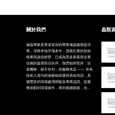
關於我們
蟲類
滅蟲專家是香港資深的專業滅蟲服務提供
商，深耕本地市場多年，憑藉扎實的技術
積累與誠信經營，已成為眾多家庭與企業
信賴的蟲害防治伙伴。我們始終堅持「自
家團隊，絕不外判」的服務承諾 —— 所有
技術人員均經過嚴格篩選與系統培訓，具
備豐富的現場處理經驗及專業認證。從服
務規劃到現場操作，再到後續跟蹤，全...