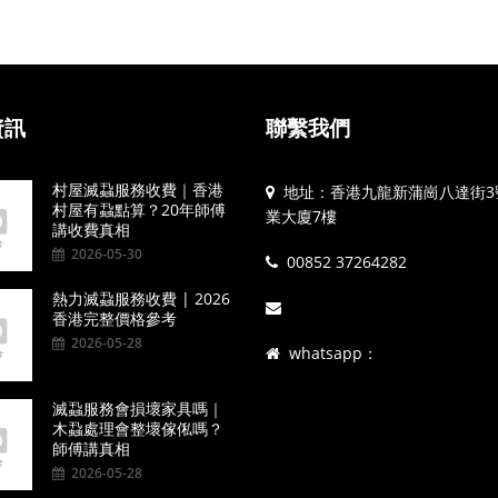
資訊
聯繫我們
村屋滅蝨服務收費｜香港
地址：香港九龍新蒲崗八達街3
村屋有蝨點算？20年師傅
業大廈7樓
講收費真相
2026-05-30
00852 37264282
熱力滅蝨服務收費 | 2026
香港完整價格參考
2026-05-28
whatsapp：
滅蝨服務會損壞家具嗎｜
木蝨處理會整壞傢俬嗎？
師傅講真相
2026-05-28