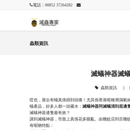
電話：00852 37264282
蟲類資訊
滅蟻神器滅
蟲類資訊
|
哎也，屋企有蟻真係煩到頭痛！尤其係香港呢種潮濕氣
蟻產品，好多人都一頭霧水：​
​滅蟻神器同滅蟻清到底邊隻
滅蟻神器邊隻最有效？
講到滅蟻神器，市面上真係花多眼亂。由幾蚊店到百幾
有呢啲特點：