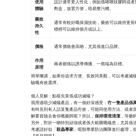
​使用
設計通常更人性化，例如係啫喱狀膠餌或者
體驗​
劑盒，放置方便，唔易整污糟。
​藥效
通常有較好嘅保濕技術，藥效可以維持更長
持久
標榜可以維持個月或以上。
性​
​價格​
通常價格會高啲，尤其係進口品牌。
​作用
兩者都係以誘導傳播、一窩端為目標。
原理​
簡單嚟講，如果你追求方便、長效同美觀，可以考慮滅
驗嘅有效選擇。
個人見解：點樣先算係成功滅蟻？
我用過唔少滅蟻產品，有一個好深感受：​
​冇一隻產品係萬
有時見到有人話某隻產品冇效，可能同使用方法、或者
解要冒險去食你嘅藥餌呢？所以，​
​保持環境清潔​
​，等
另外，對於一啲特別頑強或者係大範圍嘅蟻患，尤其係
考慮請好似「​
​殺蟲專家​
​」呢類專業防治團隊進行處理，
【常見問題】