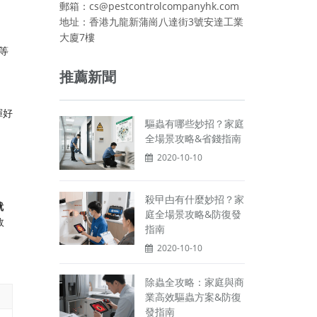
郵箱：cs@pestcontrolcompanyhk.com
地址：香港九龍新蒲崗八達街3號安達工業
大廈7樓
​等
推薦新聞
揮好
驅蟲有哪些妙招？家庭
全場景攻略&省錢指南
2020-10-10
殺曱甴有什麼妙招？家
就
庭全場景攻略&防復發
效
指南
2020-10-10
除蟲全攻略：家庭與商
業高效驅蟲方案&防復
發指南