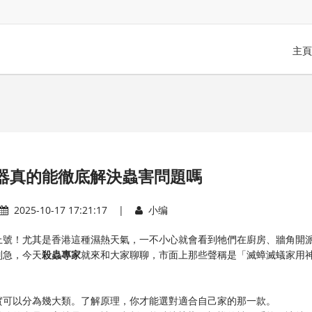
主頁
器真的能徹底解決蟲害問題嗎
2025-10-17 17:21:17 |
小编
上號！尤其是香港這種濕熱天氣，一不小心就會看到牠們在廚房、牆角開
急，今天​
​殺蟲專家​
​就來和大家聊聊，市面上那些聲稱是「滅蟑滅蟻家用
實可以分為幾大類。了解原理，你才能選對適合自己家的那一款。