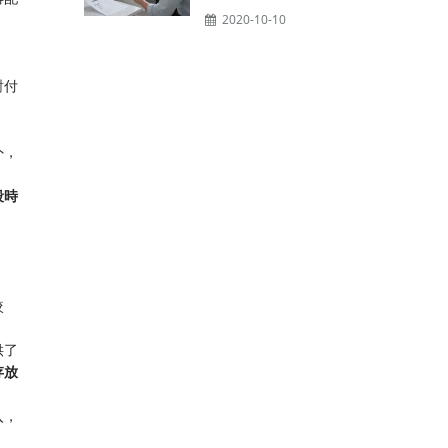
2020-10-10
對付
，​
段時
較
供了
放​
入，