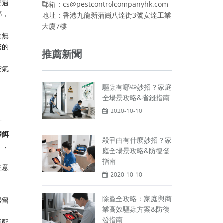
們過
郵箱：cs@pestcontrolcompanyhk.com
螂，
地址：香港九龍新蒲崗八達街3號安達工業
大廈7樓
物無
繁的
推薦新聞
空氣
驅蟲有哪些妙招？家庭
全場景攻略&省錢指南
2020-10-10
草
膠餌
殺曱甴有什麼妙招？家
），
庭全場景攻略&防復發
指南
注意
2020-10-10
除蟲全攻略：家庭與商
滯留
業高效驅蟲方案&防復
發指南
再配