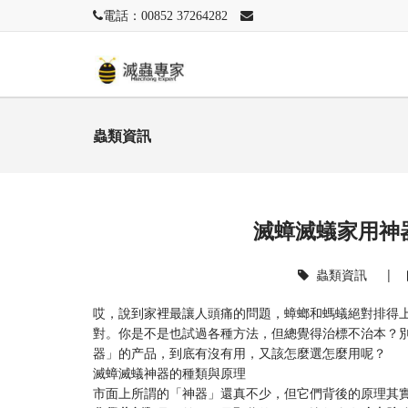
電話：00852 37264282
蟲類資訊
滅蟑滅蟻家用神
蟲類資訊
|
哎，說到家裡最讓人頭痛的問題，蟑螂和螞蟻絕對排得
對。你是不是也試過各種方法，但總覺得治標不治本？別
器」的产品，到底有沒有用，又該怎麼選怎麼用呢？
滅蟑滅蟻神器的種類與原理
市面上所謂的「神器」還真不少，但它們背後的原理其