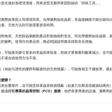
作是在做好基礎清潔後，用來攻堅克難和鞏固防線的「特殊工具」。
但實際效果因人而環境而異。化學藥劑如呋蟲胺，害蟲接觸後可能分鐘內
數週。天然方法則可能需要更長時間。
貓狗無害。天然除蟲菊酯類產品對寵物相對安全。而化學藥劑如呋蟲胺，
乾的藥劑。使用任何產品前，務必閱讀說明書並採取安全措施。
時，可能會先吸引更多的害蟲前來取食，然後才逐漸看到數量減少。這可
品不適合或使用方法不當。
品（例如引誘性的膠餌和驅避性的天然噴霧），可能會相互干擾效果。最
麼辦？​
或者反覆發作，這可能意味著蟲害根源隱蔽（如巢穴在鄰居或建築結構內
建議聯繫​
​專業的蟲害控制（PCO）服務​
​，他們有更專業的設備、藥劑和