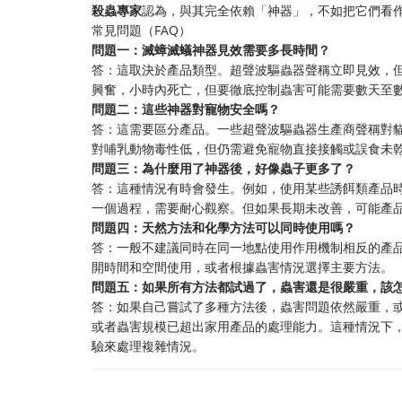
​殺蟲專家​
​認為，與其完全依賴「神器」，不如把它們看
常見問題（FAQ）
​問題一：滅蟑滅蟻神器見效需要多長時間？​
答：這取決於產品類型。超聲波驅蟲器聲稱立即見效，
興奮，小時內死亡，但要徹底控制蟲害可能需要數天至
​問題二：這些神器對寵物安全嗎？​
答：這需要區分產品。一些超聲波驅蟲器生產商聲稱對
對哺乳動物毒性低，但仍需避免寵物直接接觸或誤食未
​問題三：為什麼用了神器後，好像蟲子更多了？​
答：這種情況有時會發生。例如，使用某些誘餌類產品
一個過程，需要耐心觀察。但如果長期未改善，可能產
​問題四：天然方法和化學方法可以同時使用嗎？​
答：一般不建議同時在同一地點使用作用機制相反的產
開時間和空間使用，或者根據蟲害情況選擇主要方法。
​問題五：如果所有方法都試過了，蟲害還是很嚴重，該怎
答：如果自己嘗試了多種方法後，蟲害問題依然嚴重，
或者蟲害規模已超出家用產品的處理能力。這種情況下，
驗來處理複雜情況。