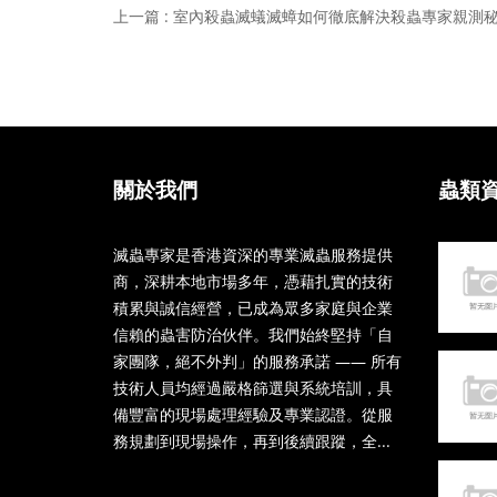
上一篇 : 室內殺蟲滅蟻滅蟑如何徹底解決殺蟲專家親測
關於我們
蟲類
滅蟲專家是香港資深的專業滅蟲服務提供
商，深耕本地市場多年，憑藉扎實的技術
積累與誠信經營，已成為眾多家庭與企業
信賴的蟲害防治伙伴。我們始終堅持「自
家團隊，絕不外判」的服務承諾 —— 所有
技術人員均經過嚴格篩選與系統培訓，具
備豐富的現場處理經驗及專業認證。從服
務規劃到現場操作，再到後續跟蹤，全...