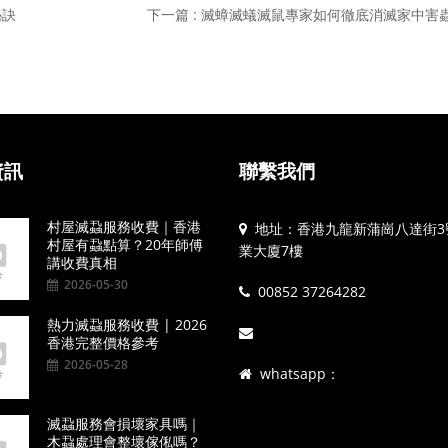
秘訣
下一篇 : 滅蟑滅蟻滅鼠專家如何徹底消滅家中害
資訊
聯繫我們
村屋滅蝨服務收費｜香港
地址：香港九龍新蒲崗八達街3
村屋有蝨點算？20年師傅
業大廈7樓
講收費真相
2026-05-30
00852 37264282
熱力滅蝨服務收費 | 2026
香港完整價格參考
2026-05-28
whatsapp：
滅蝨服務會損壞家具嗎｜
木蝨處理會整壞傢俬嗎？