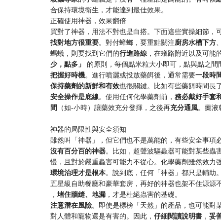
合保持環境衛生，才能達到最佳效果。
正確使用神器，效果翻倍
買對了神器，用法不對也是白搭。下面這些實操細節，
​找對地方很重要​
​。對付蟑螂，要重點關注​
​廚房水槽下方​
​、
螞蟻，則要找到它們的​
​行進路線​
​，在蟻路附近以及可能的
少，點多」​
​ 的原則，每個點米粒大小即可，點與點之
​把握好時機​
​。進行噴灑或投放藥餌後，通常需要​
​一段時間
保持藥劑的新鮮和有效​
​也很關鍵。比如有些藥餌時間長
​安全操作是底線​
​。使用任何化學藥劑前，​
​務必戴好手套和
間​
​（如-小時）讓藥效充分發揮，之後再​
​充分通風​
​。藥
神器的局限性與安全須知
雖然叫「神器」，但它們也不是萬能的，有些安全事項
​沒有百分百的神器​
​。比如，超聲波驅蟲器可能對某些蟲
慢，且對於嚴重蟲害可能力不從心。化學藥劑雖然效力強
​環境治理才是根本​
​。說到底，任何「神器」都只是輔助。
五星級自助餐廳和豪華套房，再好的神器也架不住源源不
，​
​堵住牆縫、地漏​
​，才是杜絕蟲害的基礎。
​注意潛在風險​
​。即使是標榜「天然」的產品，也可能對
對人體和寵物還是有害的。因此，​
​仔細閱讀說明書​
​，​
​妥