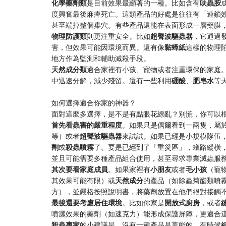
​化學藥劑類​
​是目前效果最顯著的一種。比如含有​
​呋蟲胺​
度興奮最後麻痺死亡。這類產品的好處是往往有「連鎖
甚至端掉整個巢穴。有些產品還能在表面形成一層藥膜
​物理防護類​
​則更注重安全。比如​
​超聲波驅蟲器​
​，它通
害，但效果可能因環境而異。還有像​
​黏蟑紙​
​這樣的物
地方作為監測和輔助滅殺手段。
​天然成分類​
​適合家裡有小孩、寵物或者注重環保的家庭。
中迅速分解，減少殘留。還有一些利用​
​硼酸​
​、​
​肥皂水​
​
如何選擇適合你家的神器？
面對這麼多選擇，是不是有點眼花繚亂？別慌，你可以
​首先看蟲害的嚴重程度​
​。如果只是偶爾看到一兩隻，屬
等）或者​
​超聲波驅蟲器​
​來試試。如果已經是小規模隊伍
劑​
​或​
​殺蟲噴霧​
​了。要是已經到了「重災區」，蟻路縱橫
並且可能需要多種產品組合使用，甚至尋求專業滅蟲服
​其次要看家庭成員​
​。如果家裡有​
​小朋友​
​或者​
​毛小孩​
​（寵
其效果可能有限）或​
​天然成分​
​的產品（如除蟲菊酯類噴
方），並嚴格按照說明書，將藥劑放置在他們絕對接觸
​最後還要考慮居住環境​
​。比如你家是​
​開放式廚房​
​，或者​
​
噴灑效果的藥劑（如速克力）能形成保護屏障，更適合
​殺蟲專家​
​的小建議是，沒有一種產品是萬能的。有時候​
​