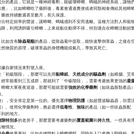
​成分的產品，它就是一種神經毒劑，能破壞蟑螂、螞蟻的神經系統，讓牠
效應」，比如蟑螂吃了藥餌後，毒素會通過糞便或者同類相食傳給其他蟑
，藥效持續數週甚至數月，長久保護。
過發出特定頻率的聲波，讓蟑螂、螞蟻感到不安而逃離。這種方法對人和寵
理陷阱，利用誘餌吸引蟑螂，上來就黏住動彈不得，特別適合在蟑螂活動頻
比如含有​
​除蟲菊酯​
​的產品，從除蟲菊中提取，能快速擊倒害蟲，之後在
等天然物質的原理，破壞害蟲的身體機能或氣孔，導致其死亡。
根據自家情況來對號入座。
於「初級階段」，那麼可以先用​
​黏蟑紙​
​、​
​天然成分的驅蟲劑​
​（如樟腦、艾
，經常能看到三五成群，那就到了「中級階段」，需要考慮效果更強的​
​凝
，蟑螂大軍夜夜巡遊，那麼可能就需要​
​強效的化學藥劑​
​（如呋蟲胺類產品
務。
物），安全肯定是第一位的。優先選擇​
​物理防護​
​（如超聲波驅蟲器，但需
霧）。使用化學藥劑時，務必選擇​
​低毒性​
​、​
​無味​
​的產品（如一些呋蟲胺配
不到的地方。
縫隙特別多​
​的老房子，那麼需要考慮藥劑的​
​覆蓋範圍​
​和​
​持久性​
​。一些具有
這種情況。
組合拳​
​效果更好，比如在縫隙點上蟑螂膠餌，同時在入口處撒上驅蟻粉，