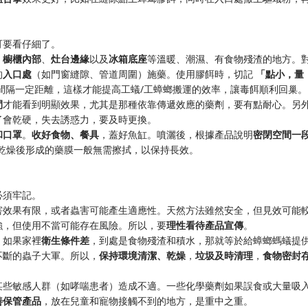
可要看仔細了。
​
​櫥櫃內部​
​、​
​灶台邊緣​
​以及​
​冰箱底座​
​等溫暖、潮濕、有食物殘渣的地方。
​
​入口處​
​（如門窗縫隙、管道周圍）施藥。使用膠餌時，切記 ​
​「點小，量
間間隔一定距離，這樣才能提高工蟻/工蟑螂搬運的效率，讓毒餌順利回巢。
​
​才能看到明顯效果，尤其是那種依靠傳遞效應的藥劑，要有點耐心。另外
了會乾硬，失去誘惑力，要及時更換。
口罩​
​。​
​收好食物、餐具​
​，蓋好魚缸。噴灑後，根據產品說明​
​密閉空間一
液乾燥後形成的藥膜一般無需擦拭，以保持長效。
必須牢記。
害效果有限，或者蟲害可能產生適應性。天然方法雖然安全，但見效可能
，但使用不當可能存在風險。所以，要​
​理性看待產品宣傳​
​。
如果家裡​
​衛生條件差​
​，到處是食物殘渣和積水，那就等於給蟑螂螞蟻提
斷的蟲子大軍。所以，​
​保持環境清潔、乾燥​
​，​
​垃圾及時清理​
​，​
​食物密封存
某些敏感人群（如哮喘患者）造成不適。一些化學藥劑如果誤食或大量吸
善保管產品​
​，放在兒童和寵物接觸不到的地方，是重中之重。