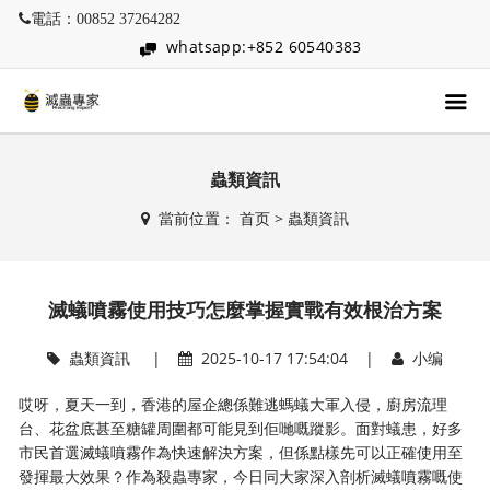
電話：00852 37264282
whatsapp:+852 60540383
蟲類資訊
當前位置：
首页
>
蟲類資訊
滅蟻噴霧使用技巧怎麼掌握實戰有效根治方案
蟲類資訊
|
2025-10-17 17:54:04 |
小编
哎呀，夏天一到，香港的屋企總係難逃螞蟻大軍入侵，廚房流理
台、花盆底甚至糖罐周圍都可能見到佢哋嘅蹤影。面對蟻患，好多
市民首選滅蟻噴霧作為快速解決方案，但係點樣先可以正確使用至
發揮最大效果？作為殺蟲專家，今日同大家深入剖析滅蟻噴霧嘅使