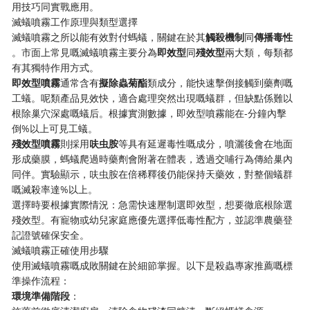
用技巧同實戰應用。
滅蟻噴霧工作原理與類型選擇
滅蟻噴霧之所以能有效對付螞蟻，關鍵在於其​
​觸殺機制​
​同​
​傳播毒性​
。市面上常見嘅滅蟻噴霧主要分為​
​即效型​
​同​
​殘效型​
​兩大類，每類都
有其獨特作用方式。
​即效型噴霧​
​通常含有​
​擬除蟲菊酯​
​類成分，能快速擊倒接觸到藥劑嘅
工蟻。呢類產品見效快，適合處理突然出現嘅蟻群，但缺點係難以
根除巢穴深處嘅蟻后。根據實測數據，即效型噴霧能在-分鐘內擊
倒%以上可見工蟻。
​殘效型噴霧​
​則採用​
​呋虫胺​
​等具有延遲毒性嘅成分，噴灑後會在地面
形成藥膜，螞蟻爬過時藥劑會附著在體表，透過交哺行為傳給巢內
同伴。實驗顯示，呋虫胺在倍稀釋後仍能保持天藥效，對整個蟻群
嘅滅殺率達%以上。
選擇時要根據實際情況：急需快速壓制選即效型，想要徹底根除選
殘效型。有寵物或幼兒家庭應優先選擇低毒性配方，並認準農藥登
記證號確保安全。
滅蟻噴霧正確使用步驟
使用滅蟻噴霧嘅成敗關鍵在於細節掌握。以下是殺蟲專家推薦嘅標
準操作流程：
​環境準備階段​
​：