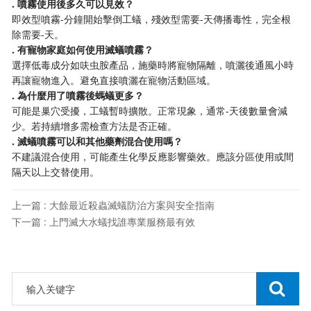
​. 噴霧使用後多久可以見效？​
即效型噴霧-分鐘開始擊倒工蟻，殘效型需要-天傳播毒性，完全根
除需要-天。
​. 有寵物家庭如何使用滅蟻噴霧？​
選擇低毒成分如呋虫胺產品，施藥時將寵物隔離，噴灑後通風小時
再讓寵物進入。避免直接噴灑在寵物活動區域。
​. 為什麼用了噴霧後螞蟻更多？​
可能是巢穴受擾，工蟻暫時擴散。正常現象，通常-天後數量會減
少。若持續增多需檢查方法是否正確。
​. 滅蟻噴霧可以和其他藥劑混合使用嗎？​
不建議混合使用，可能產生化學反應影響藥效。應該分區使用或間
隔天以上交替使用。
上一篇 : 大餘最近殺蟲滅蟻防治方案與安全指南
下一篇 : 上門滅大水蟻找誰專業服務最有效