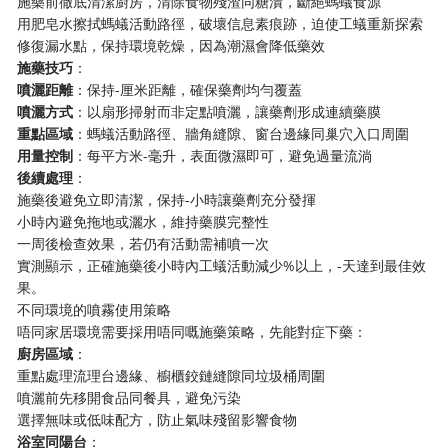
施藥前徹底清潔廚房，清除食物殘渣同糖漬，斷絕螞蟻食源
用肥皂水擦拭螞蟻活動路徑，破壞信息素痕跡，迫使工蟻重新探索
修復漏水點，保持環境乾燥，因為潮濕會降低藥效
​施藥技巧​
​：
​噴灑距離​
​：保持-厘米距離，確保藥劑均勻覆蓋
​噴灑方式​
​：以扇形掃射而非定點噴灑，讓藥劑形成連續藥膜
​重點區域​
​：螞蟻活動路徑、牆角縫隙、窗台邊緣同巢穴入口周圍
​用量控制​
​：每平方米-毫升，表面微濕即可，避免過量流淌
​後續處理​
​：
施藥後避免立即清潔，保持-小時讓藥劑充分發揮
小時內避免拖地或灑水，維持藥膜完整性
一周後檢查效果，若仍有活動需補噴一次
實測顯示，正確施藥後小時內工蟻活動減少%以上，-天達到最佳效
果。
不同環境的噴霧使用策略
唔同家居環境需要採用唔同嘅施藥策略，先能對症下藥：
​廚房區域​
​：
重點處理流理台邊緣、櫥櫃鉸鏈縫隙同垃圾桶周圍
噴灑前先移開食品同餐具，避免污染
選擇無味或低味配方，防止氣味殘留影響食物
​浴室同陽台​
​：