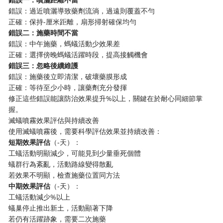
錯誤：過近噴灑導致藥劑流淌，過遠則覆蓋不勻
正確：保持-厘米距離，扇形掃射確保均勻
​錯誤二：施藥時間不當​
錯誤：中午施藥，螞蟻活動少效果差
正確：選擇傍晚螞蟻活躍時段，提高接觸機會
​錯誤三：忽略後續維護​
錯誤：施藥後立即清潔，破壞藥膜形成
正確：等待至少小時，讓藥劑充分發揮
修正這些錯誤能讓防治效果提升%以上，關鍵在於耐心同細節掌
握。
滅蟻噴霧效果評估與持續改善
使用滅蟻噴霧後，需要科學評估效果並持續改善：
​短期效果評估​
​（-天）：
工蟻活動明顯減少，可能見到少量垂死個體
蟻群行為紊亂，活動路線變得散亂
若效果不明顯，檢查施藥位置同方法
​中期效果評估​
​（-天）：
工蟻活動減少%以上
蟻巢停止推出新土，活動顯著下降
若仍有活躍跡象，需要二次施藥