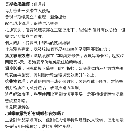
​長期效果維護​
​（個月後）：
每月檢查一次潛在入侵點
發現早期蟻患立即處理，避免擴散
配合環境管理，保持防治效果
根據實測，優質滅蟻噴霧在正確使用下，能維持-個月有效防治，但
需要定期檢查同維護。
個人觀點：從實戰中總結的關鍵經驗
作為殺蟲專家，我發現幾個容易被忽略但至關重要嘅細節：
​溫度敏感效應​
​：滅蟻噴霧在-℃時藥效最佳，溫度每降低℃，起效時
間延長.-天。香港夏季傍晚係最佳施藥時機。
​濕度影響​
​：潮濕環境下藥效可能打折扣，建議選擇防潮配方或先擦
乾表面再施藥。實測顯示乾燥環境藥效提升%以上。
​抗藥性管理​
​：連續使用同一成分個月後，效果可能下降%。建議每
個月輪換不同成分產品，或選擇複方製劑。
這些經驗表明，​
​科學使用​
​比盲目噴灑更重要，需要根據實際情況動
態調整策略。
常見問題解答
​. 滅蟻噴霧對所有螞蟻都有效嗎？​
主要對常見家蟻有效，但對紅火蟻等特殊蟻種效果較弱。使用前最
好先識別螞蟻種類，選擇針對性產品。