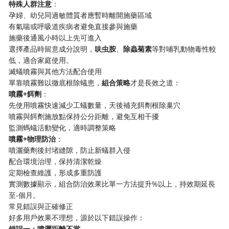
​特殊人群注意​
​：
孕婦、幼兒同過敏體質者應暫時離開施藥區域
有氣喘或呼吸道疾病者避免直接參與施藥
施藥後通風小時以上先可進入
選擇產品時留意成分說明，​
​呋虫胺​
​、​
​除蟲菊素​
​等對哺乳動物毒性較
低，適合家庭使用。
滅蟻噴霧與其他方法配合使用
單靠噴霧難以徹底根除蟻患，​
​組合策略​
​才是長效之道：
​噴霧+餌劑​
​：
先使用噴霧快速減少工蟻數量，天後補充餌劑根除巢穴
噴霧與餌劑施放點保持公分距離，避免互相干擾
監測螞蟻活動變化，適時調整策略
​噴霧+物理防治​
​：
噴灑藥劑後封堵縫隙，防止新蟻群入侵
配合環境治理，保持清潔乾燥
定期檢查維護，形成多重防護
實測數據顯示，組合防治效果比單一方法提升%以上，持效期延長
至-個月。
常見錯誤與正確修正
好多用戶效果不理想，源於以下錯誤操作：
​錯誤一：噴灑距離不當​