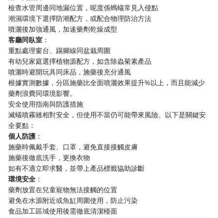
檢查水管周邊同地漏位置，呢度係螞蟻常見入侵點
潮濕環境下選擇防潮配方，或配合物理防治方法
噴灑後加強通風，加速藥劑乾燥成型
​客廳同臥室​
​：
重點處理窗台、踢腳線同盆栽周圍
有幼兒家庭選擇植物源配方，如含除蟲菊素產品
噴灑時避開玩具同床品，施藥後充分通風
根據實測數據，分區施藥比全面噴灑效果提升%以上，而且能減少
藥劑浪費同環境影響。
安全使用指南與防護措施
滅蟻噴霧雖相對安全，但使用不當仍可能帶來風險。以下是關鍵安
全要點：
​個人防護​
​：
施藥時佩戴手套、口罩，避免直接接觸皮膚
施藥後徹底洗手，更換衣物
如有不適立即求醫，並帶上產品標籤協助診斷
​環境安全​
​：
藥劑放置在兒童寵物無法接觸的位置
避免在水源附近或魚缸周圍使用，防止污染
食品加工區域使用後需徹底清潔檯面