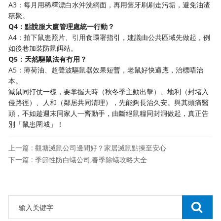
A3：每月用稀釋漂白水沖洗網面，再用舊牙刷刷走污垢，避免油渣
積聚。
Q4：點說服大廈管理處統一行動？
A4：拍下鼠患照片、引用食環署指引，建議由公共區域先做起，例
如後巷加裝防鼠餌站。
Q5：天然驅鼠法有冇用？
A5：薄荷油、超聲波驅鼠器效果短暫，老鼠好快適應，治標唔治
本。
滅鼠同打仗一樣，要掌握天時（秋冬季主動出擊）、地利（封堵入
侵路徑）、人和（鄰居共同清理），先能夠長治久安。與其頭痛醫
頭，不如趁週末同家人一齊動手，由斷絕鼠糧同封洞做起，真正告
別「鼠患圍城」！
上一篇 : 觀塘滅鼠公司邊間好？家居滅鼠點揀至安心
下一篇 : 季節性防白蟻公司,春季除蟻攻略大全