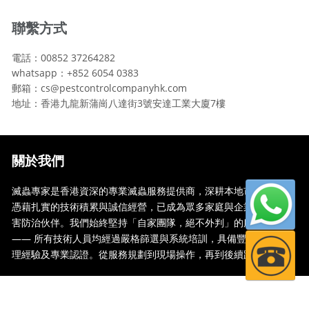
聯繫方式
電話：00852 37264282
whatsapp：+852 6054 0383
郵箱：cs@pestcontrolcompanyhk.com
地址：香港九龍新蒲崗八達街3號安達工業大廈7樓
關於我們
滅蟲專家是香港資深的專業滅蟲服務提供商，深耕本地市場多年，
憑藉扎實的技術積累與誠信經營，已成為眾多家庭與企業信賴的蟲
害防治伙伴。我們始終堅持「自家團隊，絕不外判」的服務承諾
—— 所有技術人員均經過嚴格篩選與系統培訓，具備豐富的現場處
理經驗及專業認證。從服務規劃到現場操作，再到後續跟蹤，全...