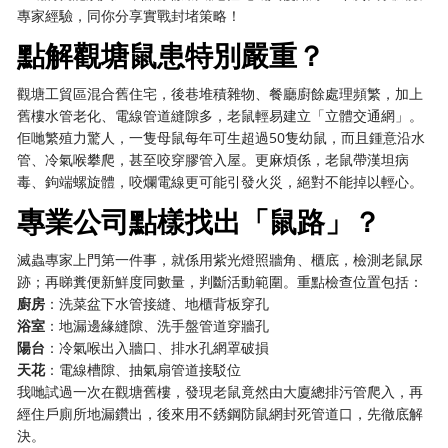
專家經驗，同你分享實戰封堵策略！
點解觀塘鼠患特別嚴重？
觀塘工貿區混合舊住宅，後巷堆積雜物、餐廳廚餘處理頻繁，加上
舊樓水管老化、電線管道縫隙多，老鼠輕易建立「立體交通網」。
佢哋繁殖力驚人，一隻母鼠每年可生超過50隻幼鼠，而且鍾意沿水
管、冷氣喉攀爬，甚至咬穿膠管入屋。更麻煩係，老鼠帶漢坦病
毒、鉤端螺旋體，咬爛電線更可能引發火災，絕對不能掉以輕心。
專業公司點樣找出「鼠路」？
滅蟲專家上門第一件事，就係用紫光燈照牆角、櫃底，檢測老鼠尿
跡；再睇糞便新鮮度同數量，判斷活動範圍。重點檢查位置包括：
廚房
：洗菜盆下水管接縫、地櫃背板穿孔
浴室
：地漏邊緣縫隙、洗手盤管道穿牆孔
陽台
：冷氣喉出入牆口、排水孔網罩破損
天花
：電線槽隙、抽氣扇管道接駁位
我哋試過一次在觀塘舊樓，發現老鼠竟然由大廈總排污管爬入，再
經住戶廁所地漏鑽出，後來用不銹鋼防鼠網封死管道口，先徹底解
決。