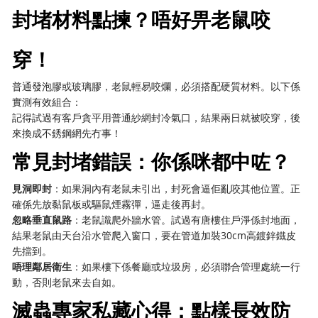
封堵材料點揀？唔好畀老鼠咬
穿！
普通發泡膠或玻璃膠，老鼠輕易咬爛，必須搭配硬質材料。以下係
實測有效組合：
記得試過有客戶貪平用普通紗網封冷氣口，結果兩日就被咬穿，後
來換成不銹鋼網先冇事！
常見封堵錯誤：你係咪都中咗？
見洞即封
：如果洞內有老鼠未引出，封死會逼佢亂咬其他位置。正
確係先放黏鼠板或驅鼠煙霧彈，逼走後再封。
忽略垂直鼠路
：老鼠識爬外牆水管。試過有唐樓住戶淨係封地面，
結果老鼠由天台沿水管爬入窗口，要在管道加裝30cm高鍍鋅鐵皮
先擋到。
唔理鄰居衛生
：如果樓下係餐廳或垃圾房，必須聯合管理處統一行
動，否則老鼠來去自如。
滅蟲專家私藏心得：點樣長效防