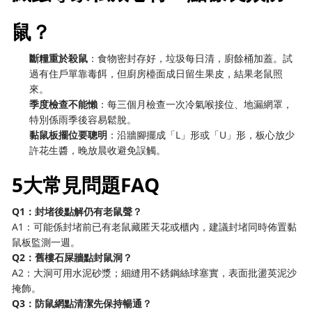
鼠？
斷糧重於殺鼠
：食物密封存好，垃圾每日清，廚餘桶加蓋。試
過有住戶單靠毒餌，但廚房檯面成日留生果皮，結果老鼠照
來。
季度檢查不能懶
：每三個月檢查一次冷氣喉接位、地漏網罩，
特別係雨季後容易鬆脫。
黏鼠板擺位要聰明
：沿牆腳擺成「L」形或「U」形，板心放少
許花生醬，晚放晨收避免誤觸。
5大常見問題FAQ
Q1：封堵後點解仍有老鼠聲？
A1：可能係封堵前已有老鼠藏匿天花或櫃內，建議封堵同時佈置黏
鼠板監測一週。
Q2：舊樓石屎牆點封鼠洞？
A2：大洞可用水泥砂漿；細縫用不銹鋼絲球塞實，表面批盪英泥沙
掩飾。
Q3：防鼠網點清潔先保持暢通？