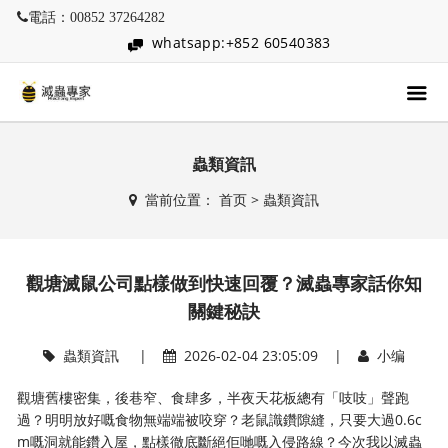
電話：00852 37264282
whatsapp:+852 60540383
蟲類資訊
當前位置：
首页
>
蟲類資訊
觀塘滅鼠公司點樣做到快速回覆？滅蟲專家話你知
關鍵秘訣
蟲類資訊
|
2026-02-04 23:05:09 |
小编
觀塘舊樓密集，後巷窄、食肆多，半夜天花板總有「吱吱」聲跑
過？明明放好嘅食物無端端被咬穿？老鼠識鑽隙縫，只要大過0.6c
m嘅洞就能鑽入屋，點樣徹底斷絕佢哋嘅入侵路線？今次我以滅蟲