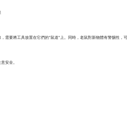
果
，需要將工具放置在它們的"鼠道"上。同時，老鼠對新物體有警惕性，
注意安全。