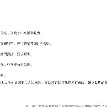
性畏光，夜晚才出來活動覓食。
位置和餌料。也可嘗試多張組合使用。
生部門投訴，要求跟進。
餵食，並立即收走餘糧。
可靠。
數人失敗的原因不是方法無效，而是沒有持續執行所有步驟。建立長期的
下一篇 : 老鼠藥哪裡買全台購買指南殺蟲專家推薦安全