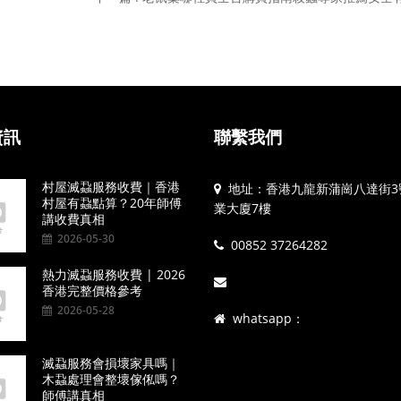
資訊
聯繫我們
村屋滅蝨服務收費｜香港
地址：香港九龍新蒲崗八達街3
村屋有蝨點算？20年師傅
業大廈7樓
講收費真相
2026-05-30
00852 37264282
熱力滅蝨服務收費 | 2026
香港完整價格參考
2026-05-28
whatsapp：
滅蝨服務會損壞家具嗎｜
木蝨處理會整壞傢俬嗎？
師傅講真相