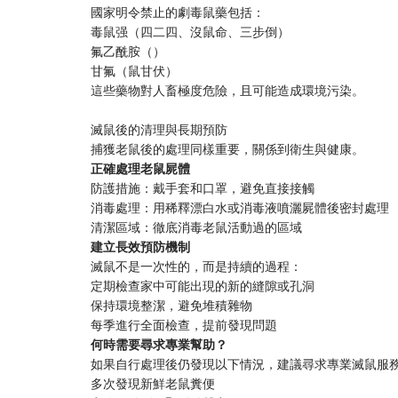
國家明令禁止的劇毒鼠藥包括：
毒鼠强（四二四、沒鼠命、三步倒）
氟乙酰胺（）
甘氟（鼠甘伏）
這些藥物對人畜極度危險，且可能造成環境污染。
滅鼠後的清理與長期預防
捕獲老鼠後的處理同樣重要，關係到衛生與健康。
​正確處理老鼠屍體​
防護措施：戴手套和口罩，避免直接接觸
消毒處理：用稀釋漂白水或消毒液噴灑屍體後密封處理
清潔區域：徹底消毒老鼠活動過的區域
​建立長效預防機制​
滅鼠不是一次性的，而是持續的過程：
定期檢查家中可能出現的新的縫隙或孔洞
保持環境整潔，避免堆積雜物
每季進行全面檢查，提前發現問題
​何時需要尋求專業幫助？​
如果自行處理後仍發現以下情況，建議尋求專業滅鼠服
多次發現新鮮老鼠糞便