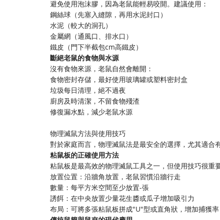
避免使用泡沫膠，因為老鼠能輕易咬開。建議使用：
鋼絲球（先塞入縫隙，再用水泥封口）
水泥（較大的洞孔）
金屬網（通風口、排水口）
鐵皮（門下半截包cm高鐵皮）
​斷絕老鼠的食物與水源​
沒有食物來源，老鼠自然會離開：
食物密封存儲，最好使用玻璃罐或塑料密封盒
垃圾每日清理，絕不過夜
廚房及時清潔，不留食物殘渣
修復漏水點，減少老鼠水源
物理滅鼠方法與使用技巧
對於家庭而言，物理滅鼠法是最安全的選擇，尤其適合
​粘鼠板的正確使用方法​
粘鼠板是最高效的物理滅鼠工具之一，但使用技巧很重
放置位置：沿牆角放置，老鼠習慣沿牆行走
數量：每平方米空間至少放置-張
誘餌：在中央放置少量花生醬或瓜子增加吸引力
布局：可將多張粘鼠板拼成"U"型或直角狀，增加捕獲率
​傳統鼠籠與鼠夾的現代應用​