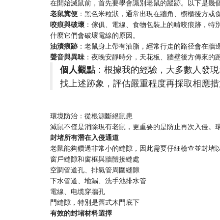
在開始滅鼠前，首先要學會識別老鼠的蹤跡。以下是幾
​老鼠糞便​
​：黑色米粒狀，通常出現在牆角、櫥櫃後方或
​咬痕與破壞​
​：傢俱、電線、食物包裝上的啃咬痕跡，特
什麼它們會破壞電線的原因。
​油漬痕跡​
​：老鼠身上帶有油脂，經常行走的路径會在牆
​聲音與異味​
​：夜晚安靜時分，天花板、牆壁後方傳來的
​個人觀點​
​：根據我的經驗，大多數人發
找上述跡象，評估嚴重程度再採取相應措
環境防治：從根源斷絕鼠患
滅鼠不僅是消除現有老鼠，更重要的是防止再次入侵。
​封堵所有潛在入侵通道​
老鼠能夠鑽過非常小的縫隙，因此需要仔細檢查並封堵
窗戶縫隙和窗框與牆體接縫處
空調管道孔、排氣管周圍縫隙
下水管道、地漏、洗手池排水管
電線、电缆穿牆孔
門縫隙，特別是舊式木門底下
​有效的封堵材料選擇​