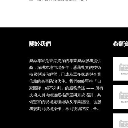
關於我們
蟲類
滅蟲專家是香港資深的專業滅蟲服務提供
商，深耕本地市場多年，憑藉扎實的技術
積累與誠信經營，已成為眾多家庭與企業
信賴的蟲害防治伙伴。我們始終堅持「自
家團隊，絕不外判」的服務承諾 —— 所有
技術人員均經過嚴格篩選與系統培訓，具
備豐富的現場處理經驗及專業認證。從服
務規劃到現場操作，再到後續跟蹤，全...