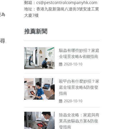
郵箱：cs@pestcontrolcompanyhk.com
地址：香港九龍新蒲崗八達街3號安達工業
是為
大廈7樓
推薦新聞
靜尋
驅蟲有哪些妙招？家庭
全場景攻略&省錢指南
2020-10-10
殺曱甴有什麼妙招？家
庭全場景攻略&防復發
指南
2020-10-10
除蟲全攻略：家庭與商
業高效驅蟲方案&防復
發指南