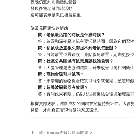
夜晚仍聽到明顯活動聲音
發現多隻老鼠同時活動
這可能表示鼠患已相當嚴重。
條常見問題快速解惑
​問：老鼠最活躍的時段是什麼時候？​
答：黃昏和深夜是老鼠主要活動時間，因為它們習
​問：粘鼠板放置很久都捉不到老鼠怎麼辦？​
答：可能放置位置錯誤，應貼牆角放置，定期更換
​問：社區公共區域有鼠患應該找誰負責？​
答：大廈管理處應協調滅鼠，若未改善可向相關衛
​問：寵物會吸引老鼠嗎？​
答：未清理的寵物糧食確實可能引來老鼠，應定時
​問：超聲波驅鼠器有效嗎？​
答：實測效果有限，仍以物理捕捉結合環境治理最
根據實際經驗，滅鼠成功的關鍵在於堅持與細節。大多
習慣，才能真正實現無鼠的家居環境。
上一篇 : 如何徹底解決鼠患問題？