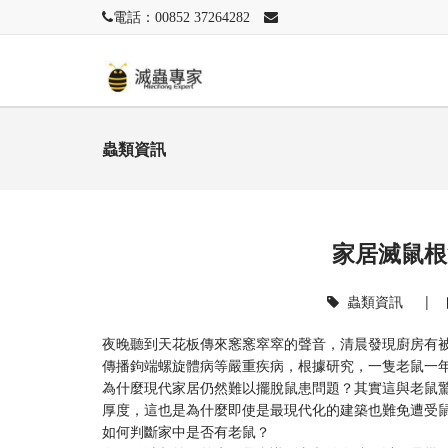
電話：00852 37264282
蟲類資訊
家居滅鼠根
蟲類資訊
|
夜晚聽到天花板傳來窸窸窣窣的聲音，清晨發現廚房有
傳播鉤端螺旋體病等嚴重疾病，根據研究，一隻老鼠一
為什麼現代家居仍然難以擺脫鼠患問題？其實這與老鼠
厚度，這也是為什麼即使是最現代化的建築也難免遭受
如何判斷家中是否有老鼠？