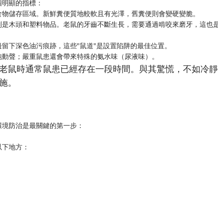
個明顯的指標：
食物儲存區域。新鮮糞便質地較軟且有光澤，舊糞便則會變硬變脆。
別是木頭和塑料物品。老鼠的牙齒不斷生長，需要通過啃咬來磨牙，這也
邊留下深色油污痕跡，這些"鼠道"是設置陷阱的最佳位置。
跑動聲；嚴重鼠患還會帶來特殊的氨水味（尿液味）。
現老鼠時通常鼠患已經存在一段時間。與其驚慌，不如冷
施。
環境防治是最關鍵的第一步：
以下地方：