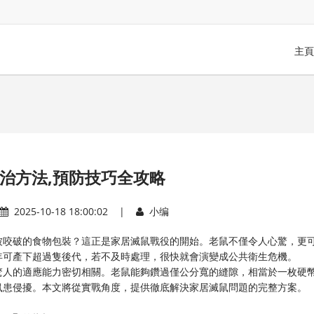
主頁
治方法,預防技巧全攻略
2025-10-18 18:00:02 |
小编
被咬破的食物包裝？這正是家居滅鼠戰役的開始。老鼠不僅令人心驚，更
年可產下超過隻後代，若不及時處理，很快就會演變成公共衛生危機。
驚人的適應能力密切相關。老鼠能夠鑽過僅公分寬的縫隙，相當於一枚硬
鼠患侵擾。本文將從實戰角度，提供徹底解決家居滅鼠問題的完整方案。