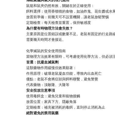
鼠籠和鼠夾仍然有效，關鍵在於正確使用：
餌料選擇：使用香噴噴的食物，如油炸鬼、花生醬或水
放置前準備：前幾天可不設置機關，讓老鼠放鬆警惕
定期檢查：每天檢查並重置，保持敏感度
​為什麼有時物理方法會失效？​
主要原因是位置錯誤或數量不足。老鼠有固定的行走路線
需要幾天時間才會接近。
化學滅鼠的安全使用指南
當物理方法效果有限時，可考慮使用化學方法，但必須
​首選：抗凝血滅鼠劑​
這類藥物作用緩慢但效果顯著：
作用原理：破壞老鼠凝血功能，導致內出血死亡
優點：老鼠不會將症狀與餌料聯繫，避免警覺
代表藥物：溴敵隆、大隆等
​安全投放注意事項​
使用毒餌盒：避免兒童和寵物接觸
放置位置：家具下方、隱蔽角落
定期檢查：補充被消耗的毒餌，直到停止消耗為止
​絕對避免的禁用鼠藥​