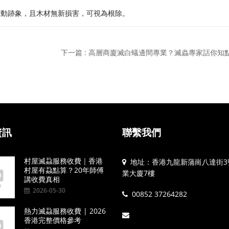
活動跡象，且木材無新損害，可視為根除。
下一篇 : 高層商廈滅白蟻邊間專業？滅蟲專家話你知
資訊
聯繫我們
村屋滅蝨服務收費｜香港
地址：香港九龍新蒲崗八達街3
村屋有蝨點算？20年師傅
業大廈7樓
講收費真相
2026-05-30
00852 37264282
熱力滅蝨服務收費 | 2026
香港完整價格參考