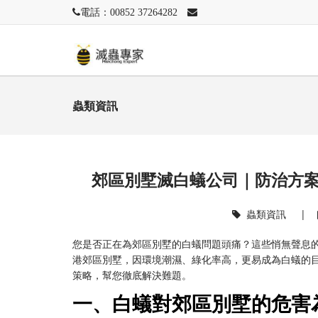
電話：00852 37264282
蟲類資訊
郊區別墅滅白蟻公司｜防治方
蟲類資訊
|
您是否正在為郊區別墅的白蟻問題頭痛？這些悄無聲息
港郊區別墅，因環境潮濕、綠化率高，更易成為白蟻的
策略，幫您徹底解決難題。
一、白蟻對郊區別墅的危害