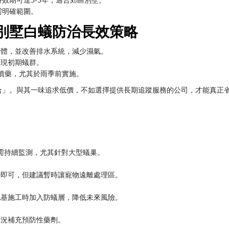
需明確範圍。
別墅白蟻防治長效策略
牆體，並改善排水系統，減少濕氣。
發現初期蟻群。
噴藥，尤其於雨季前實施。
合」。與其一味追求低價，不如選擇提供長期追蹤服務的公司，才能真正
除需持續監測，尤其針對大型蟻巢。
時即可，但建議暫時讓寵物遠離處理區。
地基施工時加入防蟻層，降低未來風險。
情況補充預防性藥劑。