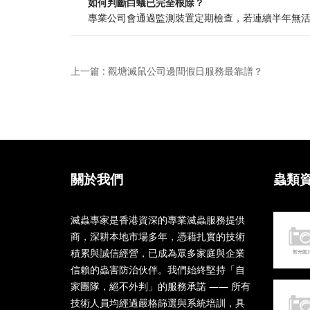
如何判斷白蟻已完全根除？
專業公司會通過監測裝置定期檢查，若連續半年無
上一篇 : 觀塘滅鼠公司邊間假日服務最靠譜？
關於我們
蟲類
滅蟲專家是香港資深的專業滅蟲服務提供
商，深耕本地市場多年，憑藉扎實的技術
積累與誠信經營，已成為眾多家庭與企業
信賴的蟲害防治伙伴。我們始終堅持「自
家團隊，絕不外判」的服務承諾 —— 所有
技術人員均經過嚴格篩選與系統培訓，具