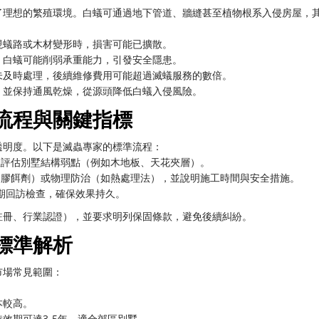
了理想的繁殖環境。白蟻可通過地下管道、牆縫甚至植物根系入侵房屋，
現蟻路或木材變形時，損害可能已擴散。
，白蟻可能削弱承重能力，引發安全隱患。
未及時處理，後續維修費用可能超過滅蟻服務的數倍。
，並保持通風乾燥，從源頭降低白蟻入侵風險。
流程與關鍵指標
透明度。以下是滅蟲專家的標準流程：
並評估別墅結構弱點（例如木地板、天花夾層）。
凝膠餌劑）或物理防治（如熱處理法），並說明施工時間與安全措施。
定期回訪檢查，確保效果持久。
註冊、行業認證），並要求明列保固條款，避免後續糾紛。
標準解析
市場常見範圍：
本較高。
效期可達3-5年，適合郊區別墅。