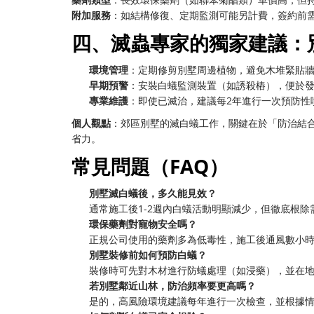
附加服務
：如結構修復、定期監測可能另計費，簽約前
四、滅蟲專家的獨家建議：
環境管理
：定期修剪別墅周邊植物，避免木堆緊貼
早期預警
：安裝白蟻監測裝置（如誘殺樁），便於
專業維護
：即使已滅治，建議每2年進行一次預防性
個人觀點
：郊區別墅的滅白蟻工作，關鍵在於「防治結
省力。
常見問題（FAQ）
別墅滅白蟻後，多久能見效？
通常施工後1-2週內白蟻活動明顯減少，但徹底根
環保藥劑對寵物安全嗎？
正規公司使用的藥劑多為低毒性，施工後通風數小
別墅裝修前如何預防白蟻？
裝修時可先對木材進行防蟻處理（如浸藥），並在
若別墅鄰近山林，防治頻率要更高嗎？
是的，高風險環境建議每年進行一次檢查，並根據