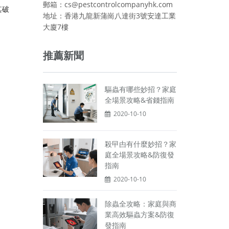
郵箱：cs@pestcontrolcompanyhk.com
其破
地址：香港九龍新蒲崗八達街3號安達工業
大廈7樓
推薦新聞
驅蟲有哪些妙招？家庭
全場景攻略&省錢指南
2020-10-10
殺曱甴有什麼妙招？家
庭全場景攻略&防復發
指南
2020-10-10
除蟲全攻略：家庭與商
業高效驅蟲方案&防復
發指南