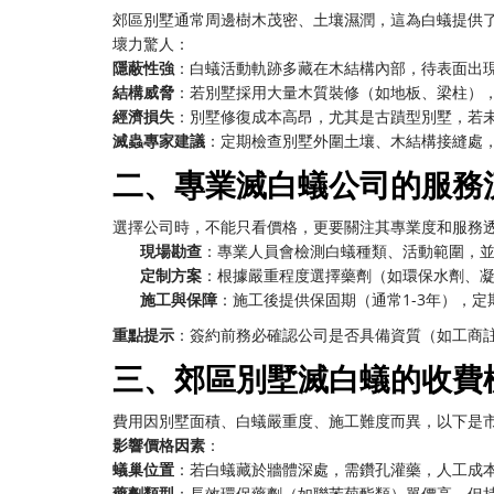
郊區別墅通常周邊樹木茂密、土壤濕潤，這為白蟻提供
壞力驚人：
隱蔽性強
：白蟻活動軌跡多藏在木結構內部，待表面出
結構威脅
：若別墅採用大量木質裝修（如地板、梁柱）
經濟損失
：別墅修復成本高昂，尤其是古蹟型別墅，若
滅蟲專家建議
：定期檢查別墅外圍土壤、木結構接縫處
二、專業滅白蟻公司的服務
選擇公司時，不能只看價格，更要關注其專業度和服務
現場勘查
：專業人員會檢測白蟻種類、活動範圍，
定制方案
：根據嚴重程度選擇藥劑（如環保水劑、
施工與保障
：施工後提供保固期（通常1-3年），
重點提示
：簽約前務必確認公司是否具備資質（如工商
三、郊區別墅滅白蟻的收費
費用因別墅面積、白蟻嚴重度、施工難度而異，以下是
影響價格因素
：
蟻巢位置
：若白蟻藏於牆體深處，需鑽孔灌藥，人工成
藥劑類型
：長效環保藥劑（如聯苯菊酯類）單價高，但持