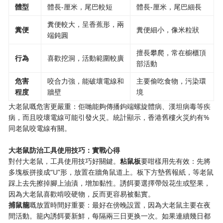
​體型​
體長-厘米，尾巴較短
體長-厘米，尾巴細長
糞便較大，呈香蕉形，兩
​糞便​
糞便細小，像米粒狀
端鈍圓
擅長攀爬，常在櫥櫃頂
​行為​
喜歡挖洞，活動範圍較廣
部活動
​危害
咬合力強，能破壞電線和
主要偷吃食物，污染環
程度​
牆壁
境
大老鼠嘅危害更嚴重：佢哋能夠傳播鉤端螺旋體病、漢坦病毒等疾
病，而且咬壞電線可能引發火災。統計顯示，香港舊樓火災約有%
同老鼠咬電線有關。
​大老鼠防治工具使用技巧：實戰心得​
對付大老鼠，工具使用技巧好關鍵。​
​粘鼠板​
​要咁樣用先有效：先將
多塊板拼接成“U”形，放置在牆角鼠道上。板下方墊舊報紙，等老鼠
踩上去先擦掉腳上油漬，增加黏性。誘餌要選擇帶殼花生或堅果，
因為大老鼠喜歡啃咬硬物，反而更容易被黏實。
​捕鼠籠​
​嘅放置時間好重要：最好在傍晚設置，因為大老鼠主要在夜
間活動。籠內誘餌要新鮮，每隔兩三日更换一次。如果連續幾日都