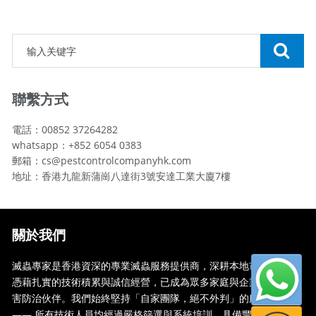
聯繫方式
電話：00852 37264282
whatsapp：+852 6054 0383
郵箱：cs@pestcontrolcompanyhk.com
地址：香港九龍新蒲崗八達街3號安達工業大廈7樓
關於我們
滅蟲專家是香港資深的專業滅蟲服務提供商，深耕本地市場多年，
憑藉扎實的技術積累與誠信經營，已成為眾多家庭與企業信賴的蟲
害防治伙伴。我們始終堅持「自家團隊，絕不外判」的服務承諾
—— 所有技術人員均經過嚴格篩選與系統培訓，具備豐富的現場處