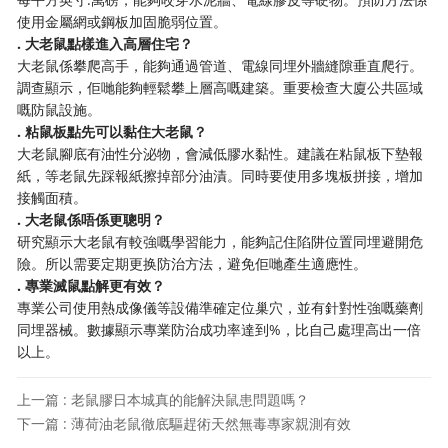
使用金屬網或鋼板加固脆弱位置。
​. 大老鼠點樣進入高層住宅？​
大老鼠係攀爬高手，能夠通過管道、電線同埋外牆縫隙垂直爬行。
調查顯示，佢哋能夠輕鬆攀上層高嘅建築。重要檢查大廈公共區域
嘅防鼠設施。
​. 粘鼠板點先可以黏住大老鼠？​
大老鼠腳底有油性分泌物，會減低膠水黏性。建議在粘鼠板下墊報
紙，等老鼠先踩報紙擦掉部分油漬。同時要使用多塊板拼接，增加
接觸面積。
​. 大老鼠係唔係更聰明？​
研究顯示大老鼠有較強嘅學習能力，能夠記住陷阱位置同埋避開危
險。所以需要定期更换防治方法，避免佢哋產生適應性。
​. 專業滅鼠點解更有效？​
專業公司使用熱成像儀等設備準確定位巢穴，並有針對性強嘅藥劑
同埋器械。數據顯示專業防治成功率達到%，比自己處理高出一倍
以上。
上一篇 : 老鼠膠日本城真的能解決鼠患問題嗎？
下一篇 : 薄荷油老鼠徹底驅趕術天然無毒專家親測有效