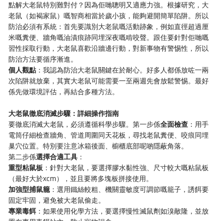
點解大老鼠特別難對付？因為佢哋聰明又適應力強。根據研究，大
老鼠（如褐家鼠）嘅智商相當於歲小孩，能夠避開簡單陷阱。所以
防治必須有系統：首先要識別大老鼠嘅活動跡象，例如直徑超過厘
米嘅糞便、牆角嘅油漬痕跡同埋深夜嘅啃咬聲。跟住要針對佢哋嘅
習性採取行動，大老鼠喜歡沿牆邊行動，對新事物有警惕性，所以
防治方法要循序漸進。
​個人觀點​
​：我認為防治大老鼠關鍵在於耐心。好多人都係放咗一兩
次陷阱就放棄，其實大老鼠可能需要一至兩週先會放鬆警惕。最好
係先做環境評估，再結合多種方法。
​大老鼠徹底消滅步驟：詳細操作指南​
要徹底消滅大老鼠，必須遵循科學步驟。第一步係​
​全面檢查​
​：用手
電筒仔細檢查牆角、管道周圍同天花板，尋找老鼠糞便、咬痕同埋
巢穴位置。特別要注意冰箱後面、櫥櫃底部呢啲隱蔽角落。
第二步係​
​選擇合適工具​
​：
​重型粘鼠板​
​：針對大老鼠，要選擇膠水黏性強、尺寸較大嘅粘鼠板
（最好大於xcm），並且要將多塊板拼接使用。
​加強型捕鼠籠​
​：選用鐵絲較粗、機關靈敏度可調節嘅籠子，誘餌要
固定牢固，避免被大老鼠偷走。
​專業毒餌​
​：如果使用化學方法，要選擇慢性滅鼠劑如溴敵隆，並放