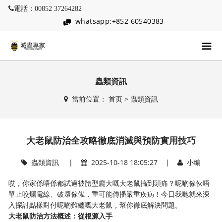
電話：00852 37264282
whatsapp:+852 60540383
蟲類資訊
當前位置：
首页
>
蟲類資訊
大老鼠防治全攻略徹底消滅與預防實用技巧
蟲類資訊
|
2025-10-18 18:05:27 |
小编
哎，你家係唔係都試過被體型龐大嘅大老鼠搞到頭痛？呢啲傢伙唔
單止咬爛電線、破壞傢俬，重可能傳播嚴重疾病！今日我哋就來深
入探討點樣對付呢啲難纏嘅大老鼠，幫你徹底解決問題。
​大老鼠防治方法概述：從根源入手​