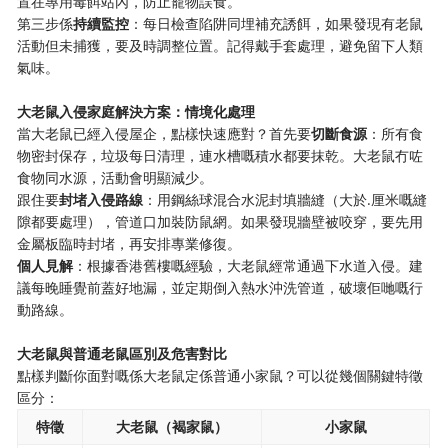
置在專用毒餌站內，防止寵物誤食。
第三步係​
​持續監控​
​：每日檢查陷阱同埋補充誘餌，如果發現有老鼠
活動但未捕獲，要及時調整位置。記得戴手套處理，避免留下人類
氣味。
​大老鼠入侵家庭解決方案：情境化處理​
當大老鼠已經入侵屋企，點樣快速應對？首先要​
​切斷食源​
​：所有食
物密封保存，垃圾每日清理，連水槽嘅積水都要抹乾。大老鼠冇咗
食物同水源，活動會明顯減少。
跟住要​
​封堵入侵路線​
​：用鋼絲球混合水泥封填牆縫（大於.厘米嘅縫
隙都要處理），管道口加裝防鼠網。如果發現牆壁被咬穿，要先用
金屬板臨時封堵，再安排專業修復。
​個人見解​
​：根據香港舊樓嘅經驗，大老鼠經常通過下水道入侵。建
議每晚睡覺前蓋好地漏，並定期倒入熱水沖洗管道，破壞佢哋嘅行
動路線。
​大老鼠與普通老鼠區別及危害對比​
點樣判斷你面對嘅係大老鼠定係普通小家鼠？可以從幾個關鍵特徵
區分：
​特徵​
​大老鼠（褐家鼠）​
​小家鼠​