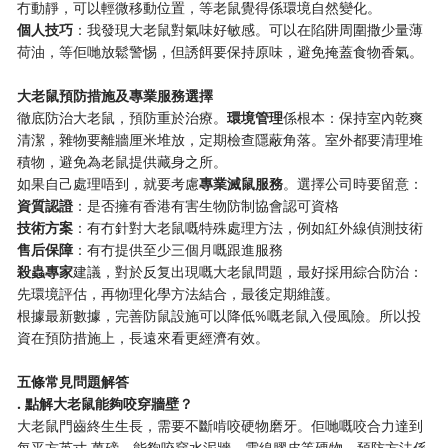
冇動靜，可以輕微移動位置，等老鼠覺得係環境自然變化。
​個人技巧​
​：我發現大老鼠對氣味好敏感。可以在陷阱周圍撒少量薄
荷油，等佢哋放鬆警惕，但誘餌要保持原味，避免掩蓋食物香氣。
​大老鼠預防措施及專業服務選擇​
徹底防治大老鼠，預防重於治療。​
​環境管理​
​係根本：保持室內乾爽
清潔，雜物要離牆厘米堆放，定期檢查隱蔽角落。室外都要清理堆
積物，避免為老鼠提供藏身之所。
如果自己處理唔到，就要考慮​
​專業滅鼠服務​
​。選擇公司時要留意：
​資質認證​
​：是否擁有香港有害生物防制協會認可資格
​技術方案​
​：有冇針對大老鼠嘅特殊處理方法，例如紅外線偵測技術
​售后保障​
​：有冇提供至少三個月嘅跟進服務
​殺蟲專家​
​建議，對於反复出現嘅大老鼠問題，最好採用綜合防治：
先環境評估，再物理化學方法結合，最後定期維護。
根據最新數據，完善防鼠設施可以降低%嘅老鼠入侵風險。所以投
資在預防措施上，長遠來看更經濟有效。
​五條常見問題解答​
​. 點解大老鼠能夠咬穿牆壁？​
大老鼠門齒終生生長，需要不斷啃咬硬物磨牙。佢哋嘅咬合力達到
每平方英寸.萬磅，能夠咬穿水泥牆、電線膠皮等硬物。預防方法係