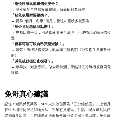
「急慢性滅鼠藥邊個更安全？」
→ 慢性藥配合粘鼠板最穩陣，急藥絕對要避開！
「粘鼠板幾耐要更換？」
→ 夏季1個月，冬季3個月，發現灰塵積多就要換
「屋企見到老鼠屎點辦？」
→ 先戴口罩手套，用消毒液噴濕再清理，記得拍照記錄分佈位
置
「租客可唔可以自己買藥滅鼠？」
→ 嚴禁！唐樓結構複雜，亂放藥可能觸犯《公眾衛生及市政條
例》
「滅鼠後點樣防止復發？」
→ 每季找「滅蟲專家」做全屋檢測，重點關注冷氣機底座同電
線糟
兔哥真心建議
記住！滅鼠係長期戰，90%人失敗係因為「三分鐘熱度」。上個月
有位大埔街坊跟足我哋方法，半年冇見老鼠，仲話「現在聽到鼠仔
聲都會笑出聲」！你哋屋企邊個角落最可疑？留言講出嚟，兔哥幫