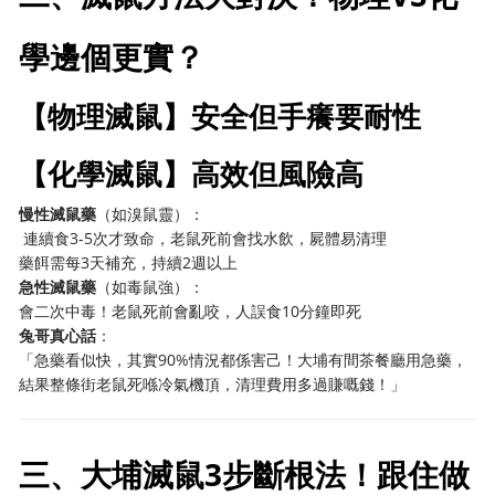
學邊個更實？
【物理滅鼠】安全但手癢要耐性
【化學滅鼠】高效但風險高
慢性滅鼠藥
（如溴鼠靈）：
️ 連續食3-5次才致命，老鼠死前會找水飲，屍體易清理
藥餌需每3天補充，持續2週以上
急性滅鼠藥
（如毒鼠強）：
會二次中毒！老鼠死前會亂咬，人誤食10分鐘即死
兔哥真心話
：
「急藥看似快，其實90%情況都係害己！大埔有間茶餐廳用急藥，
結果整條街老鼠死喺冷氣機頂，清理費用多過賺嘅錢！」
三、大埔滅鼠3步斷根法！跟住做