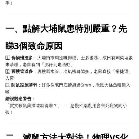
手！
一、點解大埔鼠患特別嚴重？先
睇3個致命原因
1️⃣
食物殘渣多
：大埔街市周邊嘅排檔、士多後巷，成日有剩菜垃圾
未清理，老鼠食到「肥仔到走唔動」
2️⃣
舊樓管道多
：唐樓嘅水管、冷氣槽縫隙多，老鼠直接「搭捷運」
入屋
3️⃣
防鼠設施薄弱
：好多住宅門底縫超過6mm，老鼠大條魚咁鑽入
嚟
錯誤觀念警告
：
「買支殺鼠藥撒咗就得啦？」——急慢性藥亂用會害死寵物同小
孩！
二、滅鼠方法大對決！物理VS化