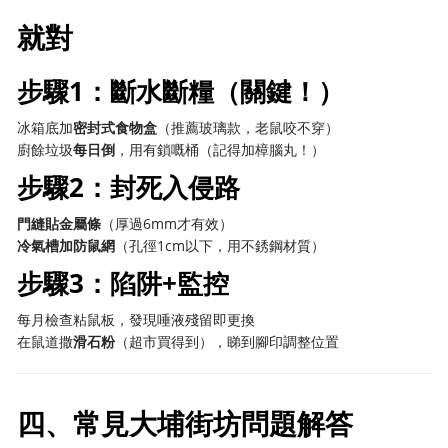
就對
步驟1：斷水斷糧（關鍵！）
冰箱底加
密封式食物盒
（推薦玻璃款，老鼠咬不穿）
廚餘垃圾
每日倒
，用有鎖嘅桶（記得加樟腦丸！）
步驟2：封死入侵路
門縫貼金屬條
（厚過6mm才有效）
冷氣槽加防鼠網
（孔徑1cm以下，用不銹鋼材質）
步驟3：陷阱+監控
每月檢查粘鼠板，發現唾液殘留即更換
在鼠道撒
滑石粉
（超市買得到），睇到腳印調整位置
四、常見大埔街坊問題解答