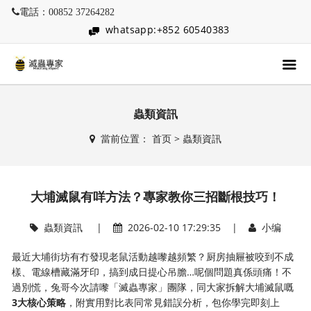
電話：00852 37264282
whatsapp:+852 60540383
蟲類資訊
當前位置：
首页
>
蟲類資訊
大埔滅鼠有咩方法？專家教你三招斷根技巧！
蟲類資訊
|
2026-02-10 17:29:35 |
小编
最近大埔街坊有冇發現老鼠活動越嚟越頻繁？厨房抽屜被咬到不成
樣、電線槽藏滿牙印，搞到成日提心吊膽…呢個問題真係頭痛！不
過別慌，兔哥今次請嚟「滅蟲專家」團隊，同大家拆解大埔滅鼠嘅
3大核心策略
，附實用對比表同常見錯誤分析，包你學完即刻上