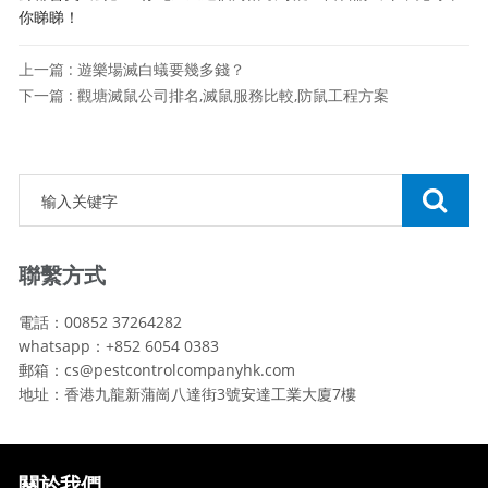
你睇睇！
上一篇 : 遊樂場滅白蟻要幾多錢？
下一篇 : 觀塘滅鼠公司排名,滅鼠服務比較,防鼠工程方案
聯繫方式
電話：00852 37264282
whatsapp：+852 6054 0383
郵箱：cs@pestcontrolcompanyhk.com
地址：香港九龍新蒲崗八達街3號安達工業大廈7樓
關於我們