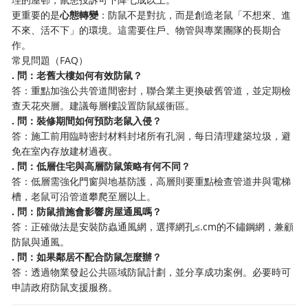
更重要的是​
​心態轉變​
​：防鼠不是對抗，而是創造老鼠「不想來、進
不來、活不下」的環境。這需要住戶、物管與專業團隊的長期合
作。
常見問題（FAQ）
​. 問：老舊大樓如何有效防鼠？​
答：重點加強公共管道間密封，聯合業主更換破舊管道，並定期檢
查天花夾層。建議每層樓設置防鼠緩衝區。
​. 問：裝修期間如何預防老鼠入侵？​
答：施工前用臨時密封材料封堵所有孔洞，每日清理建築垃圾，避
免在室內存放建材過夜。
​. 問：低層住宅與高層防鼠策略有何不同？​
答：低層需強化門窗與地基防護，高層則要重點檢查管道井與電梯
槽，老鼠可沿管道攀爬至層以上。
​. 問：防鼠措施會影響房屋通風嗎？​
答：正確做法是安裝防蟲通風網，選擇網孔≤.cm的不鏽鋼網，兼顧
防鼠與通風。
​. 問：如果鄰居不配合防鼠怎麼辦？​
答：透過物業發起公共區域防鼠計劃，並分享成功案例。必要時可
申請政府防鼠支援服務。