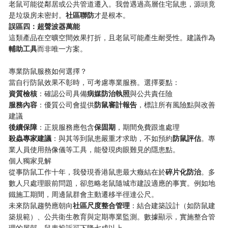
老鼠可能從鄰居或公共管道遷入。我曾遇過高層住宅鼠患，源頭竟
是垃圾房未密封。​
​社區聯防​
​才是根本。
​誤區四：超聲波器萬能​
這類產品在空曠空間效果打折，且老鼠可能產生耐受性。建議作為​
輔助工具​
​而非唯一方案。
專業防鼠服務如何選擇？
當自行防鼠效果不彰時，可考慮專業服務。選擇要點：
​資質檢核​
​：確認公司具備​
​病媒防治執照​
​與公共責任險
​服務內容​
​：優質公司會提供​
​防鼠審計報告​
​，標註所有風險點與改善
建議
​後續保障​
​：正規服務應包含​
​保固期​
​，期間免費跟進處理
​殺蟲專家建議​
​：與其等到鼠患嚴重才求助，不如預約​
​防鼠評估​
​。專
業人員使用熱像儀等工具，能發現肉眼難見的隱患點。
個人獨家見解
從事防鼠工作十年，我發現香港鼠患最大癥結在於​
​碎片化防治​
​。多
數人只處理眼前問題，卻忽略老鼠隨城市建設適應的事實。例如地
鐵施工期間，周邊鼠群會主動遷移半徑達公尺。
未來防鼠趨勢應朝向​
​社區尺度整合管理​
​：結合建築設計（如防鼠建
築規範）、公共衛生教育與定期專業監測。數據顯示，實施整合管
理的屋邨，鼠患投訴可下降七成以上。