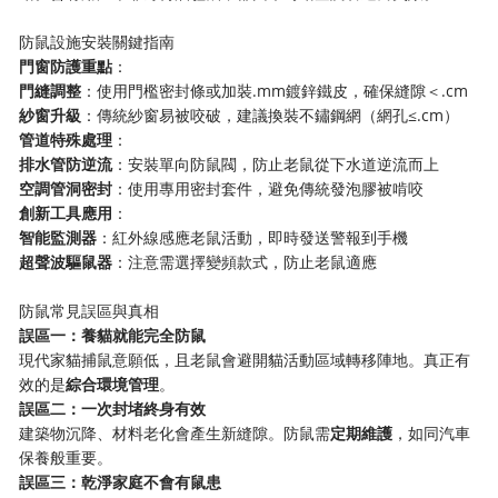
防鼠設施安裝關鍵指南
​門窗防護重點​
​：
​門縫調整​
​：使用門檻密封條或加裝.mm鍍鋅鐵皮，確保縫隙＜.cm
​紗窗升級​
​：傳統紗窗易被咬破，建議換裝不鏽鋼網（網孔≤.cm）
​管道特殊處理​
​：
​排水管防逆流​
​：安裝單向防鼠閥，防止老鼠從下水道逆流而上
​空調管洞密封​
​：使用專用密封套件，避免傳統發泡膠被啃咬
​創新工具應用​
​：
​智能監測器​
​：紅外線感應老鼠活動，即時發送警報到手機
​超聲波驅鼠器​
​：注意需選擇變頻款式，防止老鼠適應
防鼠常見誤區與真相
​誤區一：養貓就能完全防鼠​
現代家貓捕鼠意願低，且老鼠會避開貓活動區域轉移陣地。真正有
效的是​
​綜合環境管理​
​。
​誤區二：一次封堵終身有效​
建築物沉降、材料老化會產生新縫隙。防鼠需​
​定期維護​
​，如同汽車
保養般重要。
​誤區三：乾淨家庭不會有鼠患​