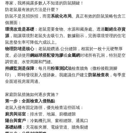
專家，我將揭露多數人不知道的防鼠關鍵！
防老鼠最有效的方法是什麼？
防鼠不是見招拆招，而需​
​系統化布局​
​。真正有效的防鼠策略包含三
個層面：
​環境改造是基礎​
​：老鼠需要食物、水源和藏身處。透過​
​斷絕生存資
源​
​，能讓環境對老鼠失去吸引力。數據顯示，完善環境管理的住宅
鼠患發生率可降低六成以上。
​物理防堵是核心​
​：老鼠能鑽過.公分縫隙，相當於一枚十元硬幣厚
度。必須使用​
​鋼絲球搭配發泡膠​
​或​
​金屬網​
​封堵所有孔洞，特別是空
調管道、水管周圍和門縫。
​持續監測是保障​
​：每月用​
​粉筆測試法​
​檢查牆角（撒粉後觀測腳
印），即時發現新入侵跡象。我建議住戶建立​
​防鼠檢查表​
​，每季度
全面巡視房屋周邊。
家庭防鼠措施如何逐步實施？
​第一步：全面檢查入侵熱點​
老鼠入侵有固定路徑，優先檢查這些區域：
​廚房與浴室​
​：排水管、地漏、廚櫃縫隙
​陽台與窗戶​
​：冷氣機孔洞、窗框縫隙、通風口
​基礎結構​
​：天花板夾層、電線管道、牆角裂縫