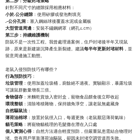
​第二步：分級封堵策略​
針對不同尺寸的縫隙採用相應材料：
​小於.公分縫隙​
​：使用矽膠或發泡劑填充
​.-公分孔洞​
​：塞入鋼絲球後覆蓋水泥或金屬板
​大型管道周邊​
​：安裝不鏽鋼網罩（網孔≤.cm）
​第三步：持續維護機制​
防鼠不是一次性工程。我曾處理過案例，住戶封堵後半年又現鼠
跡，原來是新建築沉降產生新裂縫。建議​
​每半年更新封堵材料​
​，並
留意周邊施工動態。
老鼠入侵預防技巧有哪些？
​行為預防技巧​
​：
​垃圾管理​
​：使用加蓋垃圾桶，廚餘絕不過夜。實驗顯示，暴露垃圾
可讓鼠群數量增長三倍。
​食物儲存​
​：米麵乾貨放入密封盒，寵物食品餵食後立即收起
​環境整頓​
​：清除堆積雜物，保持牆角淨空，讓老鼠無處藏身
​自然驅鼠法​
​：
​薄荷油棉球​
​：放置於鼠徑入口，每週更換（老鼠厭惡薄荷氣味）
​貓毛策略​
​：將寵物貓梳理的毛髮撒在潛在入口處
​個人實測心得​
​：自然方法適合輕度預防，但嚴重鼠患需結合物理封
堵。曾有用戶單靠薄荷油驅鼠，卻因未封堵空調管道而失敗。