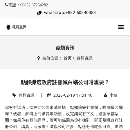
電話：00852 37264282
whatsapp:+852 60540383
蟲類資訊
當前位置：
首页
>
蟲類資訊
點解揀選政府註冊滅白蟻公司咁重要？
蟲類資訊
|
2026-02-19 17:31:46 |
小编
你有冇試過，搵咗間公司來滅白蟻，點知搞完冇幾耐，啲白蟻又翻
嚟？或者，師傅上門求其噴啲藥，收完錢就冇下文，連張單都唔
開？如果你有類似經歷，咁可能係因為你冇揀到一間正規嘅政府註
冊公司。講真，而家市面滅蟲公司咁多，點樣分邊啲係可靠、邊啲