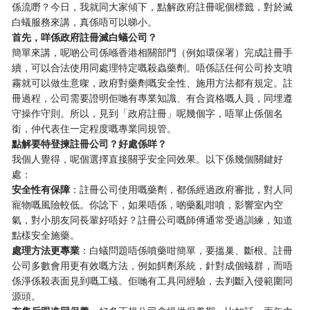
係流嘢？今日，我就同大家傾下，點解政府註冊呢個標籤，對於滅
白蟻服務來講，真係唔可以睇小。
首先，咩係政府註冊滅白蟻公司？
簡單來講，呢啲公司係喺香港相關部門（例如環保署）完成註冊手
續，可以合法使用同處理特定嘅殺蟲藥劑。唔係話任何公司拎支噴
霧就可以做生意㗎，政府對藥劑嘅安全性、施用方法都有規定。註
冊過程，公司需要證明佢哋有專業知識、有合資格嘅人員，同埋遵
守操作守則。所以，見到「政府註冊」呢幾個字，唔單止係個名
銜，仲代表住一定程度嘅專業同規管。
點解要特登揀註冊公司？好處係咩？
我個人覺得，呢個選擇直接關乎安全同效果。以下係幾個關鍵好
處：
安全性有保障
：註冊公司使用嘅藥劑，都係經過政府審批，對人同
寵物嘅風險較低。你諗下，如果唔係，啲藥亂咁噴，影響室內空
氣，對小朋友同長輩好唔好？註冊公司嘅師傅通常受過訓練，知道
點樣安全施藥。
處理方法更專業
：白蟻問題唔係噴藥咁簡單，要搵巢、斷根。註冊
公司多數會用更有效嘅方法，例如餌劑系統，針對成個蟻群，而唔
係淨係殺表面見到嘅工蟻。佢哋有工具同經驗，去判斷入侵範圍同
源頭。