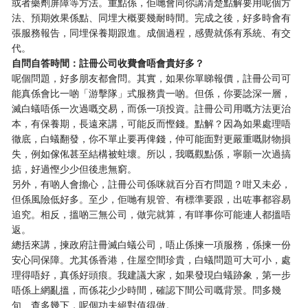
或者藥劑屏障等方法。重點係，佢哋會同你講清楚點解要用呢個方
法、預期效果係點、同埋大概要幾耐時間。完成之後，好多時會有
張服務報告，同埋保養期跟進。成個過程，感覺就係有系統、有交
代。
自問自答時間：註冊公司收費會唔會貴好多？
呢個問題，好多朋友都會問。其實，如果你單睇報價，註冊公司可
能真係會比一啲「游擊隊」式服務貴一啲。但係，你要諗深一層，
滅白蟻唔係一次過嘅交易，而係一項投資。註冊公司用嘅方法更治
本，有保養期，長遠來講，可能反而慳錢。點解？因為如果處理唔
徹底，白蟻翻發，你不單止要再俾錢，仲可能面對更嚴重嘅財物損
失，例如傢俬甚至結構被蛀壞。所以，我嘅觀點係，寧願一次過搞
掂，好過慳少少但後患無窮。
另外，有啲人會擔心，註冊公司係咪就百分百冇問題？咁又未必，
但係風險低好多。至少，佢哋有規管、有標準要跟，出咗事都容易
追究。相反，搵啲三無公司，做完就算，有咩事你可能連人都搵唔
返。
總括來講，揀政府註冊滅白蟻公司，唔止係揀一項服務，係揀一份
安心同保障。尤其係香港，住屋空間珍貴，白蟻問題可大可小，處
理得唔好，真係好頭痕。我建議大家，如果發現白蟻跡象，第一步
唔係上網亂搵，而係花少少時間，確認下間公司嘅背景。問多幾
句、查多幾下，呢個功夫絕對值得做。