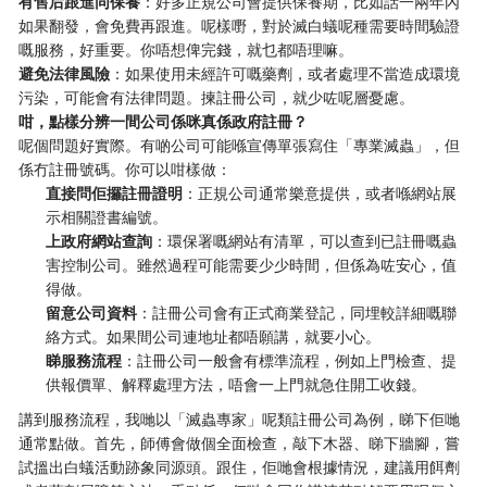
有售后跟進同保養
：好多正規公司會提供保養期，比如話一兩年內
如果翻發，會免費再跟進。呢樣嘢，對於滅白蟻呢種需要時間驗證
嘅服務，好重要。你唔想俾完錢，就乜都唔理嘛。
避免法律風險
：如果使用未經許可嘅藥劑，或者處理不當造成環境
污染，可能會有法律問題。揀註冊公司，就少咗呢層憂慮。
咁，點樣分辨一間公司係咪真係政府註冊？
呢個問題好實際。有啲公司可能喺宣傳單張寫住「專業滅蟲」，但
係冇註冊號碼。你可以咁樣做：
直接問佢攞註冊證明
：正規公司通常樂意提供，或者喺網站展
示相關證書編號。
上政府網站查詢
：環保署嘅網站有清單，可以查到已註冊嘅蟲
害控制公司。雖然過程可能需要少少時間，但係為咗安心，值
得做。
留意公司資料
：註冊公司會有正式商業登記，同埋較詳細嘅聯
絡方式。如果間公司連地址都唔願講，就要小心。
睇服務流程
：註冊公司一般會有標準流程，例如上門檢查、提
供報價單、解釋處理方法，唔會一上門就急住開工收錢。
講到服務流程，我哋以「滅蟲專家」呢類註冊公司為例，睇下佢哋
通常點做。首先，師傅會做個全面檢查，敲下木器、睇下牆腳，嘗
試搵出白蟻活動跡象同源頭。跟住，佢哋會根據情況，建議用餌劑