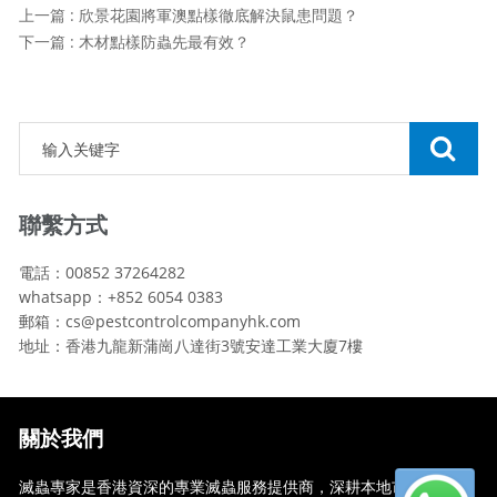
上一篇 : 欣景花園將軍澳點樣徹底解決鼠患問題？
下一篇 : 木材點樣防蟲先最有效？
聯繫方式
電話：00852 37264282
whatsapp：+852 6054 0383
郵箱：cs@pestcontrolcompanyhk.com
地址：香港九龍新蒲崗八達街3號安達工業大廈7樓
關於我們
滅蟲專家是香港資深的專業滅蟲服務提供商，深耕本地市場多年，