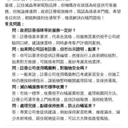
最後，記住滅蟲專家呢類品牌，佢哋嘅存在就係為咗提供可靠服
務。但無論揀邊間，政府註冊呢個條件，我認為係基本門檻。希望
各位街坊，都能夠搵到合適幫手，徹底解決白蟻問題啦！
常見問題：
問：政府註冊係咪等於服務一定好？
答：註冊係基本要求，代表合資格，但服務質素仍視乎公司經
驗同口碑。建議揀選時，同時參考客戶評價同案例。
問：如果間公司話有註冊，但冇出示證明，點算？
答：你可以要求佢提供註冊編號，然後自行上政府網站核對。
如果對方推搪，可能係有問題，最好考慮其他選擇。
問：註冊公司使用嘅藥劑，對寵物安全嗎？
答：一般來說，註冊公司使用嘅藥劑已考慮家居安全，但施工
時仍應按師傅指示，讓寵物暫時離開處理區域，並保持通風。
問：滅白蟻服務有冇標準收費？
答：冇統一標準，收費視乎白蟻嚴重程度、處理範圍同方法。
註冊公司通常會上門檢查後，提供詳細報價，過程較透明。
問：處理完後，點樣保持效果，防止白蟻返來？
答：專業公司會提供建議，例如保持家居乾爽、修復漏水、減
少木材堆積。跟住呢啲提示做，可以大大降低復發風險。