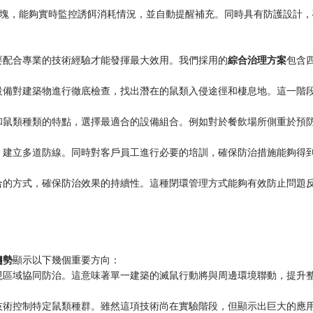
塊，能夠實時監控誘餌消耗情況，並自動提醒補充。同時具有防護設計，
要配合專業的技術經驗才能發揮最大效用。我們採用的
綜合治理方案
包含
設備對建築物進行徹底檢查，找出潛在的鼠類入侵途徑和棲息地。這一階
和鼠類種類的特點，選擇最適合的設備組合。例如對於餐飲場所側重於預
，建立多道防線。同時對客戶員工進行必要的培訓，確保防治措施能夠得
合的方式，確保防治效果的持續性。這種閉環管理方式能夠有效防止問題
趨勢
顯示以下幾個重要方向：
現區域協同防治。這意味著單一建築的滅鼠行動將與周邊環境聯動，提升
技術控制特定鼠類種群。雖然這項技術尚在實驗階段，但顯示出巨大的應