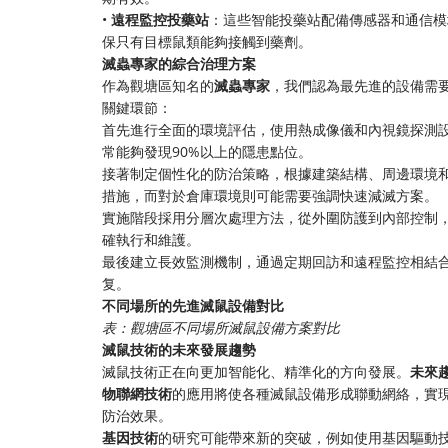
•
遠程監控投藥站
：這些智能投藥站配備傳感器和通信模
保只有目標鼠類能夠接觸到藥劑。
滅蟲專家的綜合治理方案
作為觀塘區知名的
滅蟲專家
，我們認為最先進的設備需
關鍵環節：
首先進行全面的環境評估，使用熱成像儀和內視鏡探測
常能夠發現90%以上的隱患點位。
接著制定個性化的防治策略，根據建築結構、周邊環境
措施，而對於倉庫環境則可能需要強調快速減滅方案。
實施階段採用分層次處理方法，從外圍防護到內部控制
確執行和維護。
最後建立長效監測機制，通過定期回訪和遠程監控相結
复。
不同場所的先進滅鼠設備對比
表：觀塘區不同場所滅鼠設備方案對比
滅鼠技術的未來發展趨勢
滅鼠技術正在向更加智能化、精準化的方向發展。
未來
物聯網技術
的應用將使各種滅鼠設備形成聯動網絡，實
防治效果。
基因技術
的研究可能帶來新的突破，例如使用基因驅動