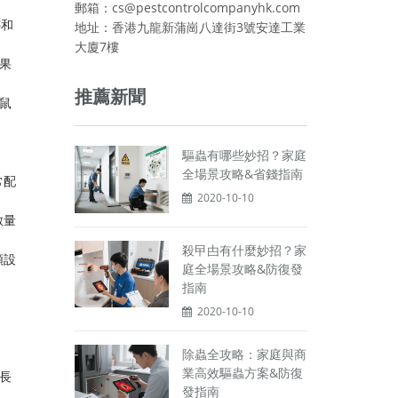
郵箱：cs@pestcontrolcompanyhk.com
跡和
地址：香港九龍新蒲崗八達街3號安達工業
大廈7樓
果
推薦新聞
鼠
驅蟲有哪些妙招？家庭
全場景攻略&省錢指南
常配
2020-10-10
數量
殺曱甴有什麼妙招？家
類設
庭全場景攻略&防復發
指南
2020-10-10
除蟲全攻略：家庭與商
業高效驅蟲方案&防復
長
發指南