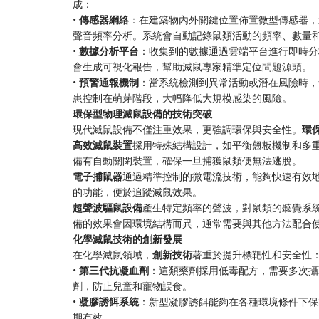
成：
•
傳感器網絡
：在建築物內外關鍵位置佈置微型傳感器，
聲音頻率分析。系統會自動記錄鼠類活動的頻率、數量
•
數據分析平台
：收集到的數據通過雲端平台進行即時分
會生成可視化報告，幫助滅鼠專家精準定位問題源頭。
•
預警通報機制
：當系統檢測到異常活動或潛在風險時，
患控制在萌芽階段，大幅降低大規模感染的風險。
環保型物理滅鼠設備的技術突破
現代滅鼠設備不僅注重效果，更強調環保與安全性。
環
高效滅鼠裝置
採用特殊結構設計，如平衡翹板機制和多
備有自動關閉裝置，確保一旦捕獲鼠類便無法逃脫。
電子捕鼠器
通過精準控制的微電流技術，能夠快速有效
的功能，便於追蹤滅鼠效果。
超聲波驅鼠設備
產生特定頻率的聲波，對鼠類的聽覺系
備的效果會因環境結構而異，通常需要與其他方法配合
化學滅鼠技術的創新發展
在化學滅鼠領域，
創新技術
著重於提升標靶性和安全性
•
第三代抗凝血劑
：這類藥劑採用低毒配方，需要多次攝
劑，防止兒童和寵物誤食。
•
凝膠誘餌系統
：新型凝膠誘餌能夠在各種環境條件下保
期有效。