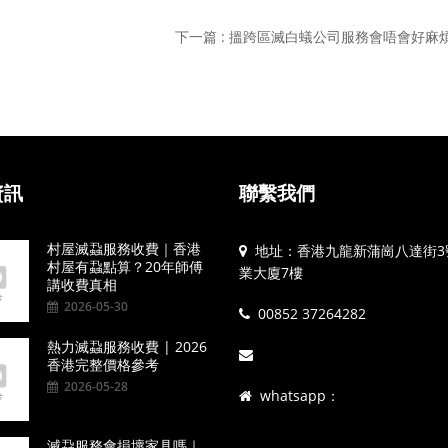
下一篇 : 搵跨區滅白蟻公司服務會唔會好麻
資訊
聯繫我們
村屋滅蝨服務收費｜香港
地址：香港九龍新蒲崗八達街3
村屋有蝨點算？20年師傅
業大廈7樓
講收費真相
2026-05-30
00852 37264282
熱力滅蝨服務收費 | 2026
香港完整價格參考
2026-05-28
whatsapp：
滅蝨服務會損壞家具嗎｜