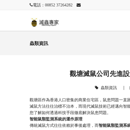
電話：00852 37264282
蟲類資訊
觀塘滅鼠公司先進設
蟲類資訊
|
觀塘區作為香港人口密集的商業住宅區，鼠患問題一直
滅鼠方法往往治標不治本，而現代滅鼠技術已經邁向智
您了解如何透過科技手段徹底解決鼠患問題。
智能鼠類監測系統的運作原理
傳統滅鼠方式往往依賴於事後處理，而
智能鼠類監測系