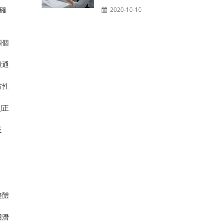
確
2020-10-10
四個
段通
防性
到正
反
整體
用潛