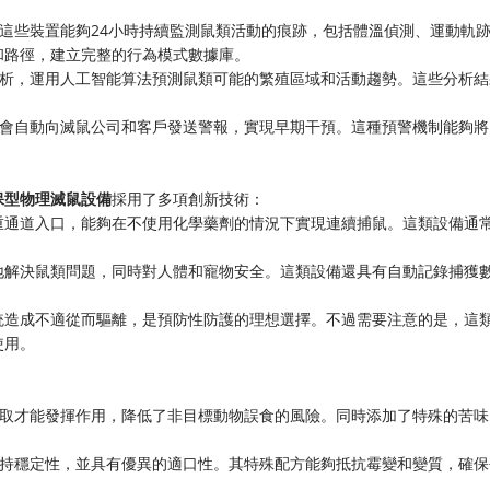
這些裝置能夠24小時持續監測鼠類活動的痕跡，包括體溫偵測、運動軌
和路徑，建立完整的行為模式數據庫。
析，運用人工智能算法預測鼠類可能的繁殖區域和活動趨勢。這些分析結
會自動向滅鼠公司和客戶發送警報，實現早期干預。這種預警機制能夠將
保型物理滅鼠設備
採用了多項創新技術：
重通道入口，能夠在不使用化學藥劑的情況下實現連續捕鼠。這類設備通
地解決鼠類問題，同時對人體和寵物安全。這類設備還具有自動記錄捕獲
統造成不適從而驅離，是預防性防護的理想選擇。不過需要注意的是，這
使用。
：
取才能發揮作用，降低了非目標動物誤食的風險。同時添加了特殊的苦味
持穩定性，並具有優異的適口性。其特殊配方能夠抵抗霉變和變質，確保