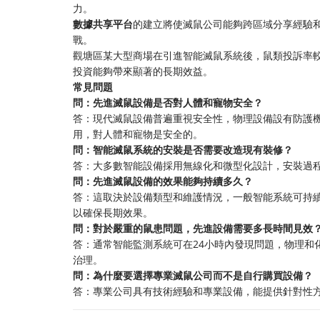
力。
數據共享平台
的建立將使滅鼠公司能夠跨區域分享經驗
戰。
觀塘區某大型商場在引進智能滅鼠系統後，鼠類投訴率較
投資能夠帶來顯著的長期效益。
常見問題
問：先進滅鼠設備是否對人體和寵物安全？
答：現代滅鼠設備普遍重視安全性，物理設備設有防護
用，對人體和寵物是安全的。
問：智能滅鼠系統的安裝是否需要改造現有裝修？
答：大多數智能設備採用無線化和微型化設計，安裝過
問：先進滅鼠設備的效果能夠持續多久？
答：這取決於設備類型和維護情況，一般智能系統可持
以確保長期效果。
問：對於嚴重的鼠患問題，先進設備需要多長時間見效
答：通常智能監測系統可在24小時內發現問題，物理和化
治理。
問：為什麼要選擇專業滅鼠公司而不是自行購買設備？
答：專業公司具有技術經驗和專業設備，能提供針對性