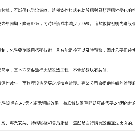
和數據，不斷優化防治策略。這種協作模式有助於應對鼠類適應性變化的
去年同期下降達87%，同時維護成本減少了45%。這些數據證明先進設
機制，化學藥劑採用標靶技術，且智能監控可以及時預警，因此只要正確
程簡單，基本不需要進行大型改造工程，不會影響現有裝修。
續運作數年，而物理設備需要定期檢查維護。專業公司會提供持續的維護
？
學設備在3-7天內顯示明顯效果，徹底解決嚴重問題可能需要2-4週的綜
方案、專業安裝、持續監控和售后服務，這些是自行購買設備無法比擬的