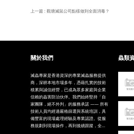
上一篇 : 觀塘滅鼠公司點樣做到全面消毒？
關於我們
蟲類
滅蟲專家是香港資深的專業滅蟲服務提供
商，深耕本地市場多年，憑藉扎實的技術
積累與誠信經營，已成為眾多家庭與企業
信賴的蟲害防治伙伴。我們始終堅持「自
家團隊，絕不外判」的服務承諾 —— 所有
技術人員均經過嚴格篩選與系統培訓，具
備豐富的現場處理經驗及專業認證。從服
務規劃到現場操作，再到後續跟蹤，全...