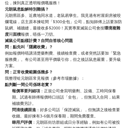
位，揀到真正透明報價嘅服務！
元朗鼠患點解特別難搞？
元朗舊區多、近農地同水道，老鼠易孳生。我見過有村屋廚房被咬
爛電線，店主原本揀咗間「$300全包」公司，點知師傅上話要加防
鼠網、補牆縫，最後收多$2000！其實專業滅鼠公司會按
環境複雜
度
同
面積
報價，唔係一刀切。
滅鼠公司點樣計費？自問自答核心問題
問：點先叫「隱藏收費」？
例如報價時唔講清楚藥劑費、後續檢查費，或者突然話要加「緊急
服務費」。有公司甚至用平價吸引你，但之後話鼠患嚴重，要升級
方案。
問：正常收費範圍係幾多？
我整理咗元朗區常見報價（參考市場數據）：
點判斷一間公司係咪老實？
報價單要列細項
：正規公司會寫明藥劑、設備、工時同保養
期。試過有師傅報價時口頭話「全包」，但無寫入合同，結果
補牆費另計。
問清後續跟進
：好多公司話「保證滅鼠」，但無講之後檢查要
收錢。最好揀有3-6個月保養期，期間免費覆查。
睇用戶評價
：元朗區街坊群組成日分享經驗，例如有公司被投