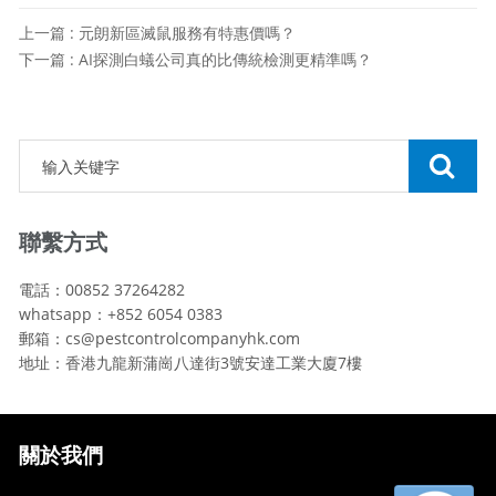
上一篇 : 元朗新區滅鼠服務有特惠價嗎？
下一篇 : AI探測白蟻公司真的比傳統檢測更精準嗎？
聯繫方式
電話：00852 37264282
whatsapp：+852 6054 0383
郵箱：cs@pestcontrolcompanyhk.com
地址：香港九龍新蒲崗八達街3號安達工業大廈7樓
關於我們