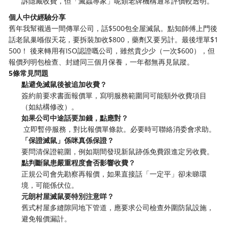
訴隱藏收費，但「滅蟲專家」呢類老牌機構通常評價較透明。
個人中伏經驗分享
舊年我幫襯過一間傳單公司，話$500包全屋滅鼠。點知師傅上門後
話老鼠巢喺假天花，要拆裝加收$800，藥劑又要另計。最後埋單$1
500！ 後來轉用有ISO認證嘅公司，雖然貴少少（一次$600），但
報價列明包檢查、封縫同三個月保養，一年都無再見鼠蹤。
5條常見問題
點避免滅鼠後被追加收費？
簽約前要求書面報價單，寫明服務範圍同可能額外收費項目
（如結構修改）。
如果公司中途話要加錢，點應對？
️ 立即暫停服務，對比報價單條款。必要時可聯絡消委會求助。
「保證滅鼠」係咪真係保證？
要問清保證範圍，例如期間發現新鼠跡係免費跟進定另收費。
點判斷鼠患嚴重程度會否影響收費？
正規公司會先勘察再報價，如果直接話「一定平」卻未睇環
境，可能係伏位。
元朗村屋滅鼠要特別注意咩？
舊式村屋多縫隙同地下管道，應要求公司檢查外圍防鼠設施，
避免報價漏計。