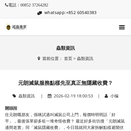
電話：00852 37264282
whatsapp:+852 60540383
蟲類資訊
當前位置：
首页
>
蟲類資訊
元朗滅鼠服務點樣先至真正無隱藏收費？
蟲類資訊
|
2026-02-19 18:00:53 |
小编
開頭段
住元朗嘅朋友，係咪試過叫滅鼠公司上門，報價時明明話「好
平」，最後張單卻多咗一堆奇怪收費？ 最近好多街坊搜「元朗滅鼠
邊間老實」同「滅鼠隱藏收費」，今日我就同大家拆解點樣避開伏