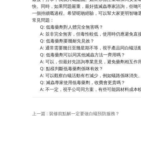
快。同時，如果問題嚴重，最好搵滅蟲專家諮詢，佢哋
一個持續嘅過程。希望呢啲經驗，可以幫大家更明智噉
常見問題：
Q: 低毒藥劑對人體完全無害嗎？
A: 並非完全無害，但毒性較低，使用時仍應避免
Q: 低毒藥劑要幾耐先見效？
A: 通常需要幾日至幾星期不等，視乎產品同白蟻
Q: 低毒藥劑可以同其他滅蟲方法一齊用嗎？
A: 可以，但最好先諮詢專業意見，避免藥劑相互
Q: 點樣判斷低毒藥劑係咪有效？
A: 可以觀察白蟻活動有冇減少，例如蟻路係咪消
Q: 滅蟲專家使用低毒藥劑，收費會更貴嗎？
A: 不一定，視乎公司同方案，有些可能因材料成
上一篇 : 裝修前點解一定要做白蟻預防服務？