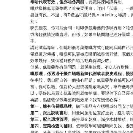
毒唔代表冇效，但亦唔係萬能
，要識得揀同識得用。
咁點樣揀低毒藥劑呢？首先要明白，咩叫「低毒」。一
蟲就有效。不過，有D產品可能只係 marketing 
別：
睇完個表，你可能會問：咁即係低毒藥劑係咪冇用？唔係
或者輕微情況嘅處理。但係，如果白蟻問題已經好嚴重
手。
講到滅蟲專家，佢哋用低毒藥劑嘅方式可能同我哋自己
帶返巢穴傳播，咁樣可以更徹底噉消滅整個群體。呢個
效果幾好，幾個禮拜後白蟻活動真係減少咗。
但係，低毒藥劑有個問題，就係生效慢。有D人冇耐性
嘅原理，係透過干擾白蟻嘅新陳代謝或者脫皮過程，慢
後半段，我自問自答一個核心問題：低毒藥劑真係可以
當，係可以嘅。但對於大型或者隱蔽嘅巢穴，單靠低毒
以，唔好以為買支低毒噴劑就搞掂曬，要評估下自己屋
再講，點樣確保低毒藥劑嘅效果？我有幾個心得：
第一，揀有信譽嘅品牌
。睇下產品有冇標明成分同安全
第二，跟足說明書用
。用量同施用位置好重要，亂咁噴
第三，配合環境管理
。保持屋企乾爽，減少木材堆積，
第四，定期檢查同補用
。低毒藥劑可能隨時間失效，要
最後，分享下我個人嘅建議。如果你係注重環保同安全