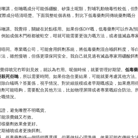
般嚟講，佢哋嘅成分可能係硼酸、矽藻土呢類，對哺乳動物毒性較低，但
噉講，實際成分唔清唔楚。下面我整咗個表格，對比下低毒藥劑同傳統藥劑嘅分
噉講。我覺得，關鍵在於點樣用。如果你係DIY嘅，低毒藥劑可以作為預
，例如成個木門框都被蛀空，咁就可能需要更強力嘅方法，或者搵滅蟲專
用唔同。專業嘅公司，可能會用餌劑系統，將低毒藥劑混合喺餌料度，等
方法，雖然慢啲，但係更環保同安全。我自己就見過有滅蟲專家用硼酸餌
，覺得噴完冇即刻見效，就以為冇用。呢個時候，就要管理好期望。
低毒藥
慢殺死佢哋
，所以需要時間。如果你急住要結果，可能就要考慮其他方法
根除白蟻嗎？答案係，視乎情況。對於細規模或者早期嘅感染，如果應用
藥劑可能唔夠，需要配合其他方法，比如物理屏障或者專業嘅綜合防治。
企嘅情況。
認證，避免嚟歷不明嘅貨。
可能浪費錢又冇效。
咁樣藥劑效果會更好。
定期補噴或者更換餌劑。
嘅，低毒藥劑係一個唔錯嘅選擇，但要做好心理準備，效果可能冇傳統方