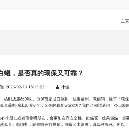
主頁
白蟻，是否真的環保又可靠？
2026-02-19 18:13:22 |
小编
水，搞到成屋都係味。但係而家成日聽到「低毒藥劑」呢個詞，搜下「環
低毒藥劑係咪真係安全，又係咪真係work到？我自己都試過用，今日就
企有小朋友或者寵物嘅朋友，會更加在意安全性。但係呢，效果係點，就
天然低毒」嘅噴劑，結果噴完冇幾耐，白蟻又出返嚟，真係激鬼死。所以，