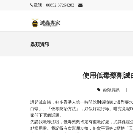
電話：00852 37264282
蟲類資訊
使用低毒藥劑滅
蟲類資訊
|
講起滅白蟻，好多香港人第一時間諗到係噴曬D濃烈藥
白蟻」、「低毒防治方法」，好似好流行噉。咁究竟呢D
家傾下呢個話題。
先講我嘅睇法啦，低毒藥劑肯定有佢嘅好處，尤其係屋
點樣用啦。我記得有次幫朋友搞，佢貪平買咗D標榜「