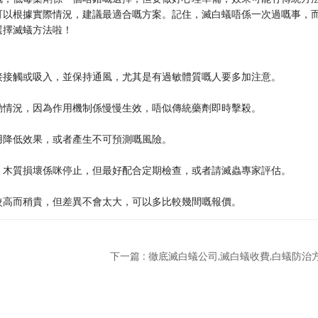
可以根據實際情況，建議最適合嘅方案。記住，滅白蟻唔係一次過嘅事，
選擇滅蟻方法啦！
直接接觸或吸入，並保持通風，尤其是有過敏體質嘅人要多加注意。
活動情況，因為作用機制係慢慢生效，唔似傳統藥劑即時擊殺。
作用降低效果，或者產生不可預測嘅風險。
失、木質損壞係咪停止，但最好配合定期檢查，或者請滅蟲專家評估。
本較高而稍貴，但差異不會太大，可以多比較幾間嘅報價。
下一篇 : 徹底滅白蟻公司,滅白蟻收費,白蟻防治