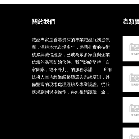
關於我們
蟲類
滅蟲專家是香港資深的專業滅蟲服務提供
商，深耕本地市場多年，憑藉扎實的技術
積累與誠信經營，已成為眾多家庭與企業
信賴的蟲害防治伙伴。我們始終堅持「自
家團隊，絕不外判」的服務承諾 —— 所有
技術人員均經過嚴格篩選與系統培訓，具
備豐富的現場處理經驗及專業認證。從服
務規劃到現場操作，再到後續跟蹤，全...