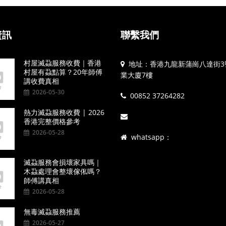
資訊
聯繫我們
村屋滅蝨服務收費｜香港
地址：香港九龍新蒲崗八達街3
村屋有蝨點算？20年師傅
業大廈7樓
講收費真相
2026-05-30
00852 37264282
熱力滅蝨服務收費 | 2026
香港完整價格參考
2026-05-28
whatsapp：
滅蝨服務會損壞家具嗎｜
木蝨處理會整壞傢俬嗎？
師傅講真相
2026-05-28
無毒滅蝨服務推薦
2026-05-27