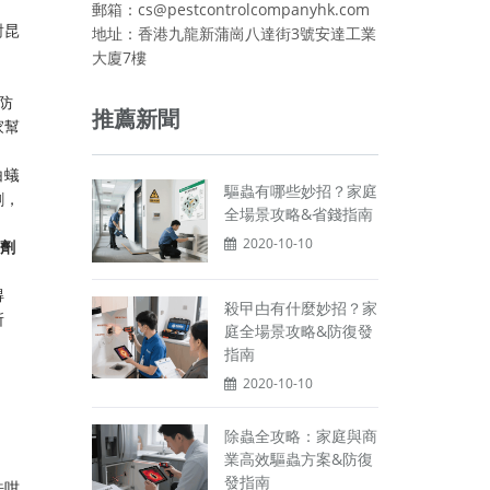
郵箱：cs@pestcontrolcompanyhk.com
對昆
地址：香港九龍新蒲崗八達街3號安達工業
大廈7樓
防
推薦新聞
家幫
白蟻
驅蟲有哪些妙招？家庭
劑，
全場景攻略&省錢指南
2020-10-10
劑
。
得
殺曱甴有什麼妙招？家
所
庭全場景攻略&防復發
指南
2020-10-10
除蟲全攻略：家庭與商
業高效驅蟲方案&防復
發指南
法咁