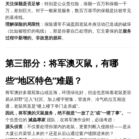
关注保额是否足够
：特别是公众责任险，保额一百万和保额一千
万，差别巨大。对于一般家居服务，数百万港币的保额是比较常见
的基准线。
理解保险的局限性
：保险通常不涵盖因老鼠本身活动已造成的破坏
（比如被咬烂的电线），那是你要自己处理的。它主要保的是
服务
过程中新增的、非故意的损坏
。
第三部分：将军澳灭鼠，有哪
些“地区特色”难题？
将军澳好多屋苑靠山或近海，环境绿化好，但这也意味着老鼠更容
易从郊野“迁入”社区。加上楼宇密集，管道井、冷气机位互相连
通，老鼠简直是“楼上楼下串门走亲戚”。
因此，将军澳的灭鼠服务，绝不能是“一放了之”或“一喷了事”。
​ 一
个负责任的
滅蟲專家
​ 团队，在将军澳作业时，必须考虑：
源头侦查
：不仅要处理你屋内的老鼠，更要判断入侵路径——是从
大厦公共渠管上来的？还是从后山通过窗户缝隙进来的？