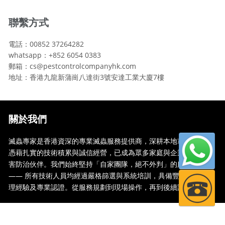
聯繫方式
電話：00852 37264282
whatsapp：+852 6054 0383
郵箱：cs@pestcontrolcompanyhk.com
地址：香港九龍新蒲崗八達街3號安達工業大廈7樓
關於我們
滅蟲專家是香港資深的專業滅蟲服務提供商，深耕本地市場多年，
憑藉扎實的技術積累與誠信經營，已成為眾多家庭與企業信賴的蟲
害防治伙伴。我們始終堅持「自家團隊，絕不外判」的服務承諾
—— 所有技術人員均經過嚴格篩選與系統培訓，具備豐富的現場處
理經驗及專業認證。從服務規劃到現場操作，再到後續跟蹤，全...