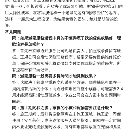
效”贵一些，但长远看，它省去了你反复折腾、财物受损索赔无门的
巨大隐性成本。在将军澳这样一个老鼠问题有“地域特性”的地方，
选择一个愿意为过程投保、为结果负责的团队，绝对是明智的投
资。
常見問題
：
問：如果滅鼠服務過程中真的不慎弄壞了我的傢俬或裝修，理
賠流程是怎樣的？
答：首先应立即通知服务公司现场负责人，拍照或录像留存证
据。正规公司会启动保险理赔程序，通常需要你提供维修报价
单，保险公司核实后会将赔偿款支付给你或指定的维修方。所
有流程应有书面记录。
問：滅鼠服務一般需要多長時間才能見到效果？
答：这取决于鼠患严重程度和采用的方法。物理捕鼠可能在一
周内捕获活跃的个体；而通过饵剂控制整个族群，可能需要2-4
周才能观察到活动显著减少。专业公司会在方案中给出预期时
间表。
問：施工期間和之後，家裡的小孩和寵物需要注意什麼？
答：施工期间，最好将宠物隔离在未施工区域。施工后，即便
使用了安全药剂，也应遵循服务人员的指引，例如在一定时间
内不要让宠物接触施药区域。所有饵剂都应放置在宠物和儿童