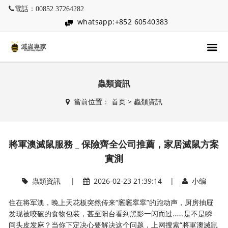
電話：00852 37264282
whatsapp:+852 60540383
蟲類資訊
當前位置：
首页
>
蟲類資訊
將軍澳滅鼠服務 _ 保險齊全公司推薦，家居滅鼠方案
實測
蟲類資訊
|
2026-02-23 21:39:14 |
小编
住在将军澳，晚上天花板突然传来“窸窸窣窣”的跑动声，厨房抽屉
发现被咬破的食物包装，甚至阳台看到黑影一闪而过……是不是瞬
间头皮发麻？当你下定决心要解决这个问题，上网搜索“將軍澳滅鼠