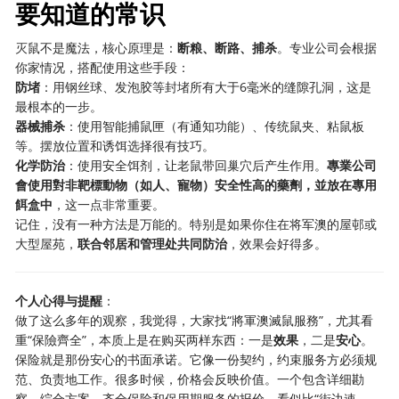
要知道的常识
灭鼠不是魔法，核心原理是：
断粮、断路、捕杀
。专业公司会根据
你家情况，搭配使用这些手段：
防堵
：用钢丝球、发泡胶等封堵所有大于6毫米的缝隙孔洞，这是
最根本的一步。
器械捕杀
：使用智能捕鼠匣（有通知功能）、传统鼠夹、粘鼠板
等。摆放位置和诱饵选择很有技巧。
化学防治
：使用安全饵剂，让老鼠带回巢穴后产生作用。
專業公司
會使用對非靶標動物（如人、寵物）安全性高的藥劑，並放在專用
餌盒中
，这一点非常重要。
记住，没有一种方法是万能的。特别是如果你住在将军澳的屋邨或
大型屋苑，
联合邻居和管理处共同防治
，效果会好得多。
个人心得与提醒
：
做了这么多年的观察，我觉得，大家找“將軍澳滅鼠服務”，尤其看
重“保險齊全”，本质上是在购买两样东西：一是
效果
，二是
安心
。
保险就是那份安心的书面承诺。它像一份契约，约束服务方必须规
范、负责地工作。很多时候，价格会反映价值。一个包含详细勘
察、综合方案、齐全保险和保用期服务的报价，看似比“街边速