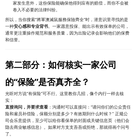
家发生意外，这份保险能确保他得到应有的赔偿，而你不会被
卷入不必要的法律纠纷。
所以，当你搜索“將軍澳滅鼠服務保險齊全”时，潜意识里寻找的是
一种
安心感和专业背书
。一家愿意投保、能出示有效保单的公司，
通常更注重操作规范和服务质量，因为出险记录会影响他们的保费
和信誉。
第二部分：如何核实一家公司
的“保险”是否真齐全？
光听对方说“有保险”可不行。这里教你几招，像个内行一样去核
实：
直接询问，并要求查看
：沟通时可以直接问：“请问你们的公众责任
险和雇员补偿险，保额分别是多少？有效期到什么时候？” 正规公
司会乐意提供，至少可以给你看保单的封面或关键信息页（他们会
隐去商业敏感信息）。如果对方支支吾吾或拒绝，那就得画个问号
了。