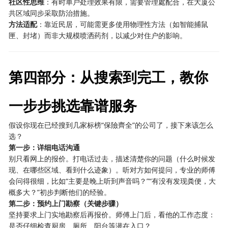
社区性思维
：有时单户处理效果有限，需要管理處配合，在大厦公
共区域同步采取防治措施。
方法适配
：靠近民居，可能需更多使用物理性方法（如智能捕鼠
匣、封堵）而非大规模喷洒药剂，以减少对住户的影响。
第四部分：从搜索到完工，教你
一步步挑选靠谱服务
假设你现在已经搜到几家标榜“保險齊全”的公司了，接下来该怎么
选？
第一步：详细电话沟通
别只看网上的报价。打电话过去，描述清楚你的问题（什么时候发
现、在哪些区域、看到什么迹象）。听对方如何提问，专业的师傅
会问得很细，比如“主要是晚上听到声音吗？”“有没有发现粪便，大
概多大？”初步判断他们的经验。
第二步：预约上门勘察（关键步骤）
坚持要求上门实地勘察后再报价。师傅上门后，看他的工作态度：
是否仔细检查厨房、厕所、阳台等潜在入口？