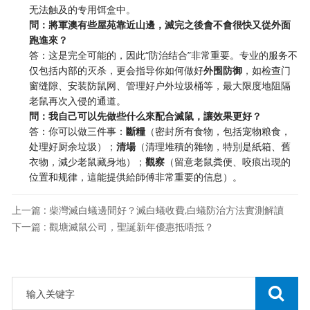
无法触及的专用饵盒中。
問：將軍澳有些屋苑靠近山邊，滅完之後會不會很快又從外面
跑進來？
答：这是完全可能的，因此“防治结合”非常重要。专业的服务不
仅包括内部的灭杀，更会指导你如何做好
外围防御
，如检查门
窗缝隙、安装防鼠网、管理好户外垃圾桶等，最大限度地阻隔
老鼠再次入侵的通道。
問：我自己可以先做些什么來配合滅鼠，讓效果更好？
答：你可以做三件事：
斷糧
（密封所有食物，包括宠物粮食，
处理好厨余垃圾）；
清場
（清理堆積的雜物，特別是紙箱、舊
衣物，減少老鼠藏身地）；
觀察
（留意老鼠粪便、咬痕出現的
位置和规律，這能提供給師傅非常重要的信息）。
上一篇 : 柴灣滅白蟻邊間好？滅白蟻收費,白蟻防治方法實測解讀
下一篇 : 觀塘滅鼠公司，聖誕新年優惠抵唔抵？