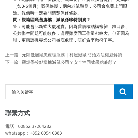
（如3-6個月）嘅保修期，期內老鼠翻發，公司會免費上門跟
進。報價時一定要問清楚保修條款。
問：觀塘區嘅舊唐樓，滅鼠係咪特別貴？
答：可能會比新式大廈稍貴。因為舊唐樓結構複雜、缺口多、
公共衛生問題可能較多，處理難度同工作量都較大。但正因為
咁，更應該搵專業公司徹底處理，唔好貪平敷衍了事。
上一篇 : 元朗低層鼠患處理服務｜村屋滅鼠,防治方法權威解讀
下一篇 : 觀塘學校點樣揀滅鼠公司？安全性同效果點兼顧？
聯繫方式
電話：00852 37264282
whatsapp：+852 6054 0383