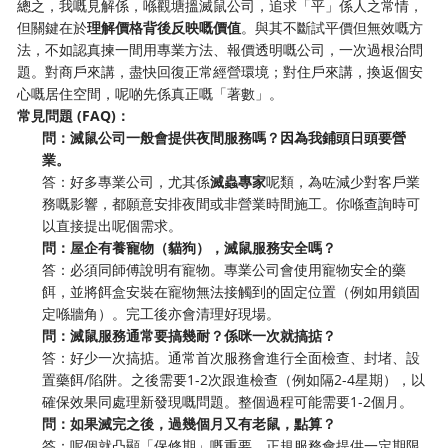
總之，我嘅見解係，喺觀塘搵滅鼠公司，追求「平」係人之常情，
但關鍵在於
理解價格背後反映嘅價值
。與其不斷試平價但無效嘅方
法，不如認真揀一間用專業方法、報價透明嘅公司，一次過根治問
題。對商戶來講，盡快回復正常經營環境；對住戶來講，換返個安
心嘅居住空間，呢啲先係真正嘅「著數」。
常見問題 (FAQ)：
問：滅鼠公司一般會提供夜間服務嗎？因為我鋪頭日頭要營
業。
答：好多專業公司，尤其係
滅蟲專家
呢類，為咗減少對客戶業
務嘅影響，都願意安排夜間或非營業時間施工。你喺查詢時可
以直接提出呢個需求。
問：屋企有養寵物（貓狗），滅鼠服務安全嗎？
答：必須同師傅說明有寵物。專業公司會使用寵物安全的藥
餌，並將餌盒安裝在寵物無法接觸到的固定位置（例如用鎖固
定喺牆角）。完工後亦會清理好現場。
問：滅鼠服務通常要搞幾耐？係咪一次就搞掂？
答：好少一次搞掂。通常首次服務會進行全面檢查、封堵、設
置藥餌/陷阱。之後需要1-2次跟進檢查（例如隔2-4星期），以
確保效果同處理新發現嘅問題。整個過程可能需要1-2個月。
問：如果滅完之後，過幾個月又有老鼠，點算？
答：呢個就凸顯「保修期」嘅重要。正規服務會提供一定期限