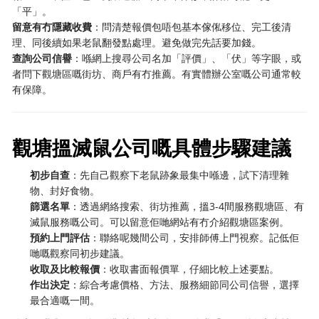
「平」。
留意有冇隱藏收費
：問清楚報價包唔包基本傢俬移位、完工後清
理、同後續如果老鼠翻發點處理。避免做完先話要加錢。
查詢公司信譽
：喺網上搜尋公司名加「評價」、「伏」等字眼，或
者問下觀塘區嘅街坊、商戶有冇推薦。有實體辦公室嘅公司通常較
有保障。
觀塘搵滅鼠公司嘅具體步驟建議
初步自查
：先自己觀察下老鼠跡象最集中喺邊，試下清理雜
物、封好食物。
篩選名單
：透過網絡搜索、街坊推薦，搵3-4間服務觀塘區、有
滅鼠服務嘅公司。可以留意佢哋網站有冇介紹觀塘區案例。
預約上門評估
：聯絡呢幾間公司，安排師傅上門視察。記低佢
哋嘅觀察同初步建議。
收取及比較報價
：收取書面報價單，仔細比較上述要點。
作出決定
：綜合考慮價格、方法、服務細節同公司信譽，選擇
最合適嘅一間。