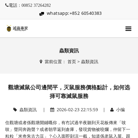
電話：00852 37264282
whatsapp:+852 60540383
蟲類資訊
當前位置：
首页
>
蟲類資訊
觀塘滅鼠公司邊間平，灭鼠服務價格點計，如何选
择可靠滅鼠服務
蟲類資訊
|
2026-02-23 22:15:59 |
小编
住觀塘或者係觀塘開鋪嘅你，有冇試過半夜聽到天花板傳來「吱
吱」聲同奔跑聲？或者朝早返到倉庫，發現貨物被咬爛，仲留下一
粒粒「米奇朱古力豆」？心入面即刻涼一截，知道係老鼠入屋。跟