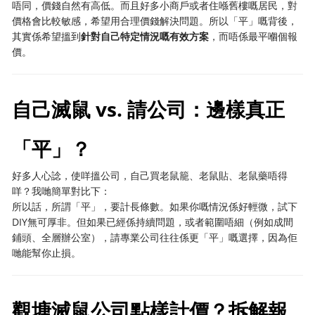
唔同，價錢自然有高低。而且好多小商戶或者住喺舊樓嘅居民，對
價格會比較敏感，希望用合理價錢解決問題。所以「平」嘅背後，
其實係希望搵到
針對自己特定情況嘅有效方案
，而唔係最平嗰個報
價。
自己滅鼠 vs. 請公司：邊樣真正
「平」？
好多人心諗，使咩搵公司，自己買老鼠籠、老鼠貼、老鼠藥唔得
咩？我哋簡單對比下：
所以話，所謂「平」，要計長條數。如果你嘅情況係好輕微，試下
DIY無可厚非。但如果已經係持續問題，或者範圍唔細（例如成間
鋪頭、全層辦公室），請專業公司往往係更「平」嘅選擇，因為佢
哋能幫你止損。
觀塘滅鼠公司點樣計價？拆解報