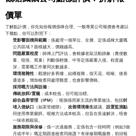
價單
了解點計價，你先知份報價係咪合理。一般專業公司報價會考慮以
下幾點，你可以對照下：
受影響面積與範圍
：係處理一個單位、全層、定係成棟大廈嘅
公共區域？面積越大，價錢越高。
問題嚴重程度
：師傅上門評估，會根據老鼠活動跡象（糞便數
量、咬痕、窩巢）判斷係輕微、中等定係嚴重入侵。程度越
深，需要嘅工作量同次數越多。
環境複雜性
：觀塘好多舊樓，結構複雜，假天花、暗喉、後巷
通道多，增加檢查同處理難度，也會影響價格。
採用嘅方法與設備
：
傳統放餌/置籠
：成本較低，但可能治標。
綜合蟲害管理（IPM）
：呢個係而家主流的專業做法。包括
封
堵入侵缺口
（如渠管縫隙）、
改善環境衞生
建議、
設置監測點
同使用專業藥餌。呢種方法成本較高，但旨在長遠解決，唔會
一味依賴殺鼠。
服務期限與保修
：係一次過服務，定係包含一段時間（例如3個
月或半年）嘅定期跟進檢查同維護？有保修期嘅服務，初頭報