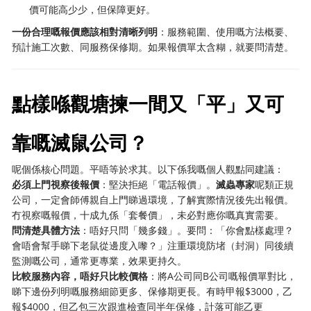
價可能高少少，但保障更好。
一份合理嘅報價應該相對清晰列明
：服務範圍、使用嘅方法概要、
預計施工次數、同服務保修期。如果報價單太含糊，就要問清楚。
點樣喺觀塘揀一間又「平」又可
靠嘅滅鼠公司？
呢個係核心問題。平唔等於求其。以下係我嘅個人觀點同建議：
必須上門視察後報價
：堅決拒絕「電話報價」。
滅蟲專家
呢類正規
公司，一定會師傅親自上門睇過環境，了解實際情況後先出報價。
冇視察嘅報價，十成九係「套餐價」，未必對應你嘅真實需要。
問清楚具體方法
：唔好只問「幾多錢」。要問：「你會點樣處理？
會唔會幫手睇下老鼠從邊度入嚟？」注重環境防堵（封洞）同後續
監測嘅公司，通常更專業，效果更持久。
比較服務內容，唔好只比較價格
：將A公司同B公司嘅報價單對比，
睇下邊份列明嘅服務細節更多、保修期更長。有時甲報$3000，乙
報$4000，但乙包三次跟進檢查同半年保修，計落可能乙更