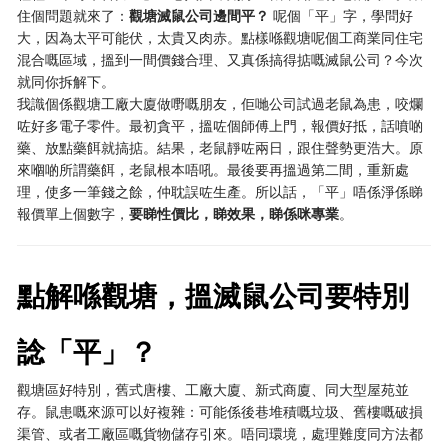
住個問題就來了：
觀塘滅鼠公司邊間平？
​ 呢個「平」字，學問好
大，因為太平可能伏，太貴又肉赤。點樣喺觀塘呢個工商業同住宅
混合嘅區域，搵到一間價錢合理、又真係搞得掂嘅滅鼠公司？今次
就同你拆解下。
我識個係觀塘工廠大廈做嘢嘅朋友，佢哋公司試過老鼠為患，咬爛
咗好多電子零件。最初貪平，搵咗個師傅上門，報價好抵，話噴啲
藥、放點藥餌就搞掂。結果，老鼠靜咗兩日，跟住聲勢更浩大。原
來嗰啲所謂藥餌，老鼠根本唔吼。最後要再搵過第二間，重新處
理，使多一筆錢之餘，仲耽誤咗生產。所以話，「平」唔係淨係睇
報價單上個數字，
要睇性價比，睇效果，睇係咪專業
。
點解喺觀塘，搵滅鼠公司要特別
諗「平」？
觀塘區好特別，舊式唐樓、工廠大廈、新式商廈、同大型屋苑並
存。鼠患嘅來源可以好複雜：可能係後巷堆積嘅垃圾、舊樓嘅破損
渠管、或者工廠區嘅貨物儲存引來。唔同環境，處理難度同方法都