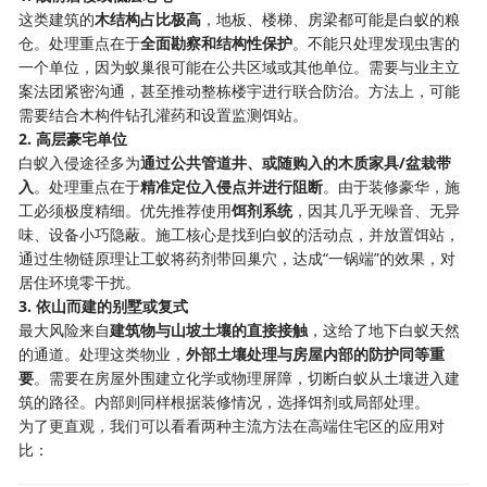
这类建筑的
木结构占比极高
，地板、楼梯、房梁都可能是白蚁的粮
仓。处理重点在于
全面勘察和结构性保护
。不能只处理发现虫害的
一个单位，因为蚁巢很可能在公共区域或其他单位。需要与业主立
案法团紧密沟通，甚至推动整栋楼宇进行联合防治。方法上，可能
需要结合木构件钻孔灌药和设置监测饵站。
2. 高层豪宅单位
白蚁入侵途径多为
通过公共管道井、或随购入的木质家具/盆栽带
入
。处理重点在于
精准定位入侵点并进行阻断
。由于装修豪华，施
工必须极度精细。优先推荐使用
饵剂系统
，因其几乎无噪音、无异
味、设备小巧隐蔽。施工核心是找到白蚁的活动点，并放置饵站，
通过生物链原理让工蚁将药剂带回巢穴，达成“一锅端”的效果，对
居住环境零干扰。
3. 依山而建的别墅或复式
最大风险来自
建筑物与山坡土壤的直接接触
，这给了地下白蚁天然
的通道。处理这类物业，
外部土壤处理与房屋内部的防护同等重
要
。需要在房屋外围建立化学或物理屏障，切断白蚁从土壤进入建
筑的路径。内部则同样根据装修情况，选择饵剂或局部处理。
为了更直观，我们可以看看两种主流方法在高端住宅区的应用对
比：