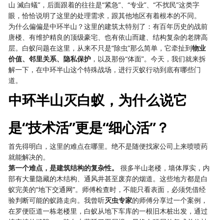
山 滅白蟻”，后面跟着的往往是“紧急”、“专业”、“不扰民”这类字
眼，恰恰说明了这里的处理需求，跟其他地区有着根本的不同。
为什么偏偏是中环半山？这里的建筑太特别了：有百年历史的战前
唐楼、有维护精良的顶级豪宅、也有依山而建、结构复杂的老牌高
层。白蚁问题在这里，从来不只是“除虫”那么简单，它牵扯到
物业
价值、邻里关系、隐私保护
，以及那份“体面”。今天，我们就来拆
解一下，在中环半山这个特殊战场，进行灭蚁行动到底有哪些门
道。
中环半山灭白蚁，为什么说它
是“技术活”更是“细心活”？
首先得明白，这里的难点在哪里。绝不是随便找家公司上来喷喷药
就能解决的。
第一个难点，是建筑结构的复杂性。
​ 很多半山老楼，墙体厚实，内
部有大量隐藏的木结构、通风井甚至废弃的烟道。这些地方都是白
蚁完美的“地下交通网”。师傅检查时，不能只看表面，必须凭借经
验判断可能的蚁路走向。我曾听
灭虫专家
的师傅分享过一个案例，
在罗便臣道一栋老楼里，白蚁从地下车库的一根旧木桩出发，通过