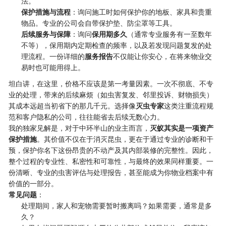
法。
保护措施与流程
：询问施工时如何保护你的地板、家具和贵重
物品。专业的公司会自带保护垫、防尘罩等工具。
后续服务与保障
：询问
保用期多久
（通常专业服务有一至数年
不等），保用期内定期检查的频率，以及若发现问题复发的处
理流程。一份详细的
服务报告
不仅能让你安心，在将来物业交
易时也可能用得上。
坦白讲，在这里，价格不应该是第一考量因素。一次不彻底、不专
业的处理，带来的后续麻烦（如虫害复发、邻里投诉、财物损失）
其成本远超当初省下的那几千元。选择像
灭虫专家
这类注重流程规
范和客户隐私的公司，往往能省去后续无数心力。
我的独家见解是，对于中环半山的业主而言，
灭蚁其实是一项资产
保护措施
。其价值不仅在于消灭昆虫，更在于通过专业的诊断和干
预，保护你名下这份昂贵的不动产及其内部装修的完整性。因此，
整个过程的专业性、私密性和可靠性，与最终的效果同样重要。一
份清晰、专业的虫害评估与处理报告，甚至能成为你物业档案中有
价值的一部分。
常见问题
：
处理期间，家人和宠物需要暂时搬离吗？如果需要，通常是多
久？