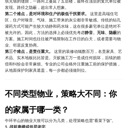
填充墙的缝隙，一路向上蔓延了五层楼，最终在顶层的复式单位被
发现。路径之隐蔽，超出常人想象。
第二个难点，是对环境和住户的极低干扰要求。
​ 这里是高端住宅
区，住户对噪音、气味、施工带来的灰尘都非常敏感。传统的钻孔
灌药方式可能产生较大动静和药水味，这在很多豪宅单位是绝对不
被允许的。因此，方法的选择上必须优先考虑
静音、无味、隐蔽
的
方案。施工时间也往往被严格限制在工作日的白天，或者需要与物
业、邻居反复协商。
第三个难点，是责任重大。
​ 这里的装修动辄数百万，名贵家具、艺
术品、实木地板比比皆是。灭蚁施工万一造成任何损坏，后续的赔
偿和纠纷会非常麻烦。专业的公司会格外注重施工前的保护措施，
从地面保护到家具遮盖，每一步都必须做到位。
不同类型物业，策略大不同：你
的家属于哪一类？
中环半山的物业大致可以分为几类，处理策略也需“看菜下饭”。
1. 战前唐楼或低层老宅