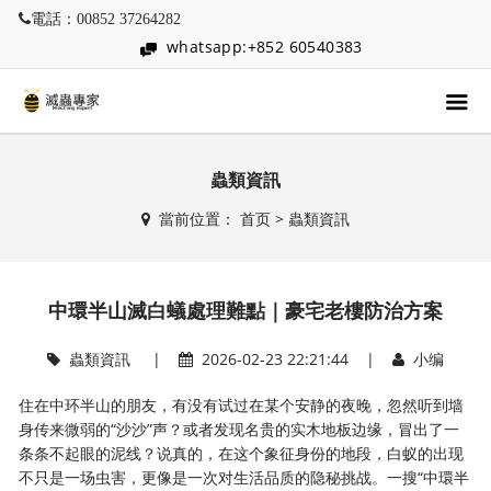
電話：00852 37264282
whatsapp:+852 60540383
蟲類資訊
當前位置：
首页
>
蟲類資訊
中環半山滅白蟻處理難點｜豪宅老樓防治方案
蟲類資訊
|
2026-02-23 22:21:44 |
小编
住在中环半山的朋友，有没有试过在某个安静的夜晚，忽然听到墙
身传来微弱的“沙沙”声？或者发现名贵的实木地板边缘，冒出了一
条条不起眼的泥线？说真的，在这个象征身份的地段，白蚁的出现
不只是一场虫害，更像是一次对生活品质的隐秘挑战。一搜“中環半