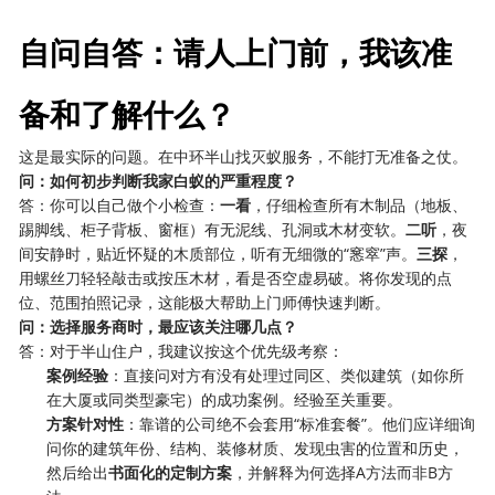
自问自答：请人上门前，我该准
备和了解什么？
这是最实际的问题。在中环半山找灭蚁服务，不能打无准备之仗。
问：如何初步判断我家白蚁的严重程度？
答：你可以自己做个小检查：
一看
，仔细检查所有木制品（地板、
踢脚线、柜子背板、窗框）有无泥线、孔洞或木材变软。
二听
，夜
间安静时，贴近怀疑的木质部位，听有无细微的“窸窣”声。
三探
，
用螺丝刀轻轻敲击或按压木材，看是否空虚易破。将你发现的点
位、范围拍照记录，这能极大帮助上门师傅快速判断。
问：选择服务商时，最应该关注哪几点？
答：对于半山住户，我建议按这个优先级考察：
案例经验
：直接问对方有没有处理过同区、类似建筑（如你所
在大厦或同类型豪宅）的成功案例。经验至关重要。
方案针对性
：靠谱的公司绝不会套用“标准套餐”。他们应详细询
问你的建筑年份、结构、装修材质、发现虫害的位置和历史，
然后给出
书面化的定制方案
，并解释为何选择A方法而非B方