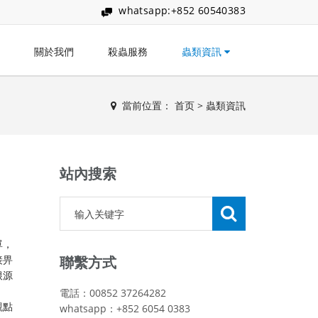
whatsapp:+852 60540383
關於我們
殺蟲服務
蟲類資訊
當前位置：
首页
>
蟲類資訊
站內搜索
單，
接畀
聯繫方式
根源
電話：00852 37264282
觀點
whatsapp：+852 6054 0383