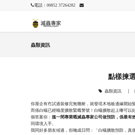
電話：00852 37264282
蟲類資訊
點樣揀
蟲類資訊
|
你屋企有冇試過裝修完無幾耐，就發現木地板邊緣開始
而係白蟻已經喺度擴散緊嘅警號！白蟻擴散起上嚟可以
個答案你：
搵一間專業嘅滅蟲專家公司做預防，係最有
同環境入手。
我同好多朋友傾過，佢哋成日問：「白蟻擴散預防，真