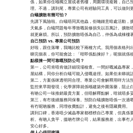
係，如果你住喺獨立屋或者舊樓，周圍環境複雜，自己
理。不過，講到尾，專業公司有經驗同工具，可以做到
白蟻擴散有幾可怕？
先講下風險啦。白蟻唔同其他蟲，佢哋鍾意暗處活動，
天氣多，白蟻問題每年導致嘅裝修損失以百萬計。擴散
就更麻煩。所以，預防擴散唔係為自己，仲係為成棟樓
自己預防 vs. 專業公司預防
好啦，跟住落嚟，我哋比較下兩種方式。我用個表格列
睇完個表，你可能會諗：「咁即係點揀好？」呢個就係
點樣揀一間可靠嘅預防公司？
第一，公司肯唔肯做詳細現場檢查。一間好嘅滅蟲專家
屋結構，同你分析白蟻可能入侵嘅途徑。如果佢未睇就
第二，方案係咪透明同合理。專業公司會解釋用咩方法
監控來早期發現；化學屏障就係喺建築外圍落藥，阻止
有啲公司一味推銷最貴方案，但唔解釋點解，咁就唔多
第三，有冇後續服務同保養。預防白蟻擴散唔係一次過
有冇呢啲服務，同埋收費點計，避免之後有隱藏費用。
講到口碑，香港唔少滅蟲專家都標榜自己專業，但真係
析。有啲人貪平，搵啲冇牌公司，結果服務差，出事冇
安心好多。
個人心得同建議