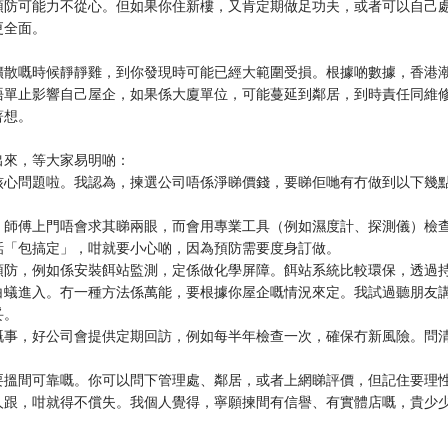
預防可能力不從心。但如果你住新樓，又肯定期做足功夫，或者可以自己
更全面。
擴散嘅時候靜靜雞，到你發現時可能已經大範圍受損。根據啲數據，香港
唔單止影響自己屋企，如果係大廈單位，可能蔓延到鄰居，到時責任同維
著想。
出來，等大家易明啲：
核心問題啦。我認為，揀選公司唔係淨睇價錢，要睇佢哋有冇做到以下幾
，師傅上門唔會求其睇兩眼，而會用專業工具（例如濕度計、探測儀）檢
話「包搞定」，咁就要小心啲，因為預防需要度身訂做。
預防，例如係安裝餌站監測，定係做化學屏障。餌站系統比較環保，透過
白蟻進入。冇一種方法係萬能，要根據你屋企嘅情況來定。我試過聽朋友
妥。
嘅事，好公司會提供定期回訪，例如每半年檢查一次，確保冇新風險。問
要搵間可靠嘅。你可以問下管理處、鄰居，或者上網睇評價，但記住要理
人跟，咁就得不償失。我個人覺得，寧願揀間有信譽、有實體店嘅，貴少