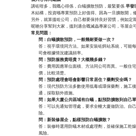
講咗咁多，我嘅心得係，白蟻擴散預防，最緊要係
早發
木結構，投資喺專業預防上好值得。因為一旦擴散開，
另外，就算搵咗公司，自己都要保持良好習慣，例如定
呢啲分享幫到大家，搵到適合嘅滅蟲專家公司，等屋企
常見問題：
問：白蟻擴散預防，一般幾耐要做一次？
答：視乎環境同方法。如果安裝咗餌站系統，可能每
司會根據情況建議頻率。
問：預防服務貴唔貴？大概幾多錢？
答：費用因應單位面積、方法同公司而異。一般住
價，比較清楚。
問：預防處理會唔會影響日常居住？藥劑安全嗎？
答：現代預防方法多數使用低毒或環保藥劑，施工
通，採取額外措施。
問：如果大廈公共區域有白蟻，點預防擴散到自己
答：可以先通知管理處，要求全幢大廈做防治。自
險。
問：新裝修屋企，點樣預防白蟻擴散？
答：裝修時選用防蟻木材或處理劑，並確保施工乾
風險。