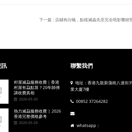
下一篇 : 店鋪有白蟻，點樣滅蟲先至完全唔影響經
資訊
聯繫我們
村屋滅蝨服務收費｜香港
地址：香港九龍新蒲崗八達街3
村屋有蝨點算？20年師傅
業大廈7樓
講收費真相
2026-05-30
00852 37264282
熱力滅蝨服務收費 | 2026
香港完整價格參考
2026-05-28
whatsapp：