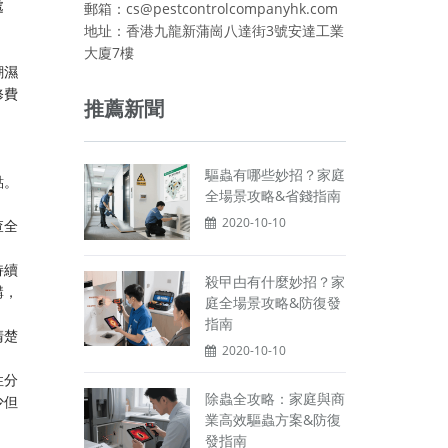
處
郵箱：cs@pestcontrolcompanyhk.com
地址：香港九龍新蒲崗八達街3號安達工業
大廈7樓
潮濕
修費
推薦新聞
驅蟲有哪些妙招？家庭
點。
全場景攻略&省錢指南
2020-10-10
查全
持續
殺曱甴有什麼妙招？家
講，
庭全場景攻略&防復發
指南
清楚
2020-10-10
性分
除蟲全攻略：家庭與商
少但
業高效驅蟲方案&防復
發指南