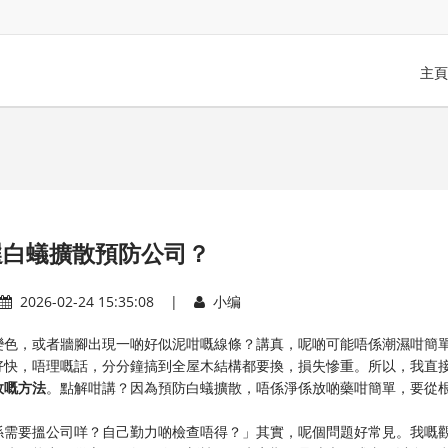
主頁
選白蟻擴散預防公司？
2026-02-24 15:35:08 |
小编
變色，或者牆腳出現一啲好似泥咁嘅線條？講真，呢啲可能唔係潮濕咁簡
好快，唔理嘅話，分分鐘搞到全屋木結構都要換，損失慘重。所以，我直
效嘅方法
。點解咁講？因為預防白蟻擴散，唔係淨係放啲藥咁簡單，要從
係需要搵公司咩？自己勤力啲檢查唔得？」其實，呢個問題好常見。我嘅