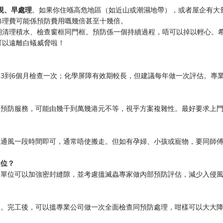
現、早處理
。如果你住喺高危地區（如近山或潮濕地帶），或者屋企有大
修理費可能係預防費用嘅幾倍甚至十幾倍。
期清理積水、檢查窗框同門框。預防係一個持續過程，唔可以掉以輕心。
可以遠離白蟻威脅啦！
3到6個月檢查一次；化學屏障有效期較長，但建議每年做一次評估。專
宅預防服務，可能由幾千到萬幾港元不等，視乎方案複雜性。最好要求上
後通風一段時間即可，通常唔使搬走。但如有孕婦、小孩或寵物，要同師
單位？
己單位可以加強密封縫隙，並考慮搵滅蟲專家做內部預防評估，減少入侵
燥。完工後，可以搵專業公司做一次全面檢查同預防處理，咁樣可以大大