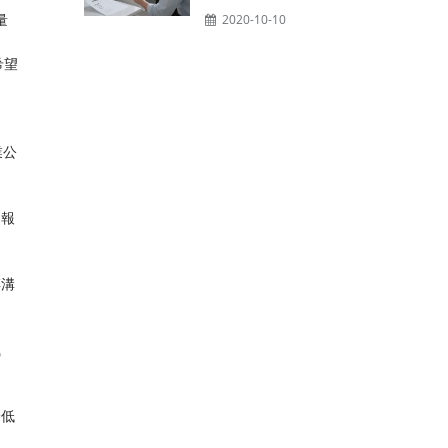
量
2020-10-10
希望
業公
門報
傅溝
風
降低