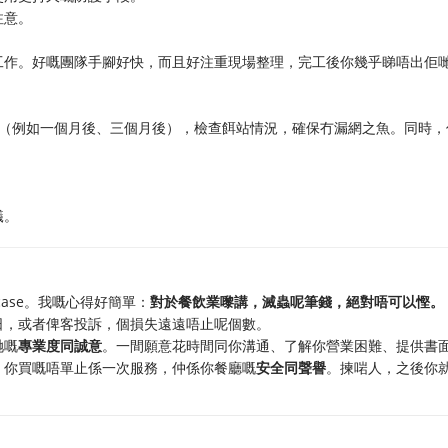
注意。
工作。好嘅團隊手腳好快，而且好注重現場整理，完工後你幾乎睇唔出佢
訪（例如一個月後、三個月後），檢查餌站情況，確保冇漏網之魚。同時，
蟻。
ase。我嘅心得好簡單：
對於餐飲業嚟講，滅蟲呢筆錢，絕對唔可以慳。
日，或者俾客投訴，個損失遠遠唔止呢個數。
哋嘅
專業度同誠意
。一間願意花時間同你溝通、了解你營業困難、提供書
，你買嘅唔單止係一次服務，仲係你餐廳嘅
安全同聲譽
。揀啱人，之後你