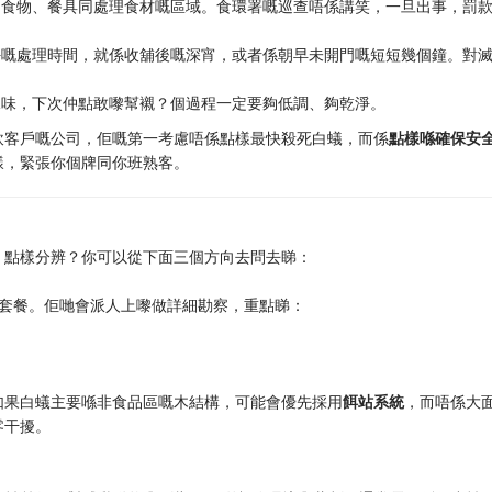
到食物、餐具同處理食材嘅區域。食環署嘅巡查唔係講笑，一旦出事，罰
好嘅處理時間，就係收舖後嘅深宵，或者係朝早未開門嘅短短幾個鐘。對
水味，下次仲點敢嚟幫襯？個過程一定要夠低調、夠乾淨。
飲客戶嘅公司，佢嘅第一考慮唔係點樣最快殺死白蟻，而係
點樣喺確保安
樣，緊張你個牌同你班熟客。
。點樣分辨？你可以從下面三個方向去問去睇：
準套餐。佢哋會派人上嚟做詳細勘察，重點睇：
如果白蟻主要喺非食品區嘅木結構，可能會優先採用
餌站系統
，而唔係大
零干擾。