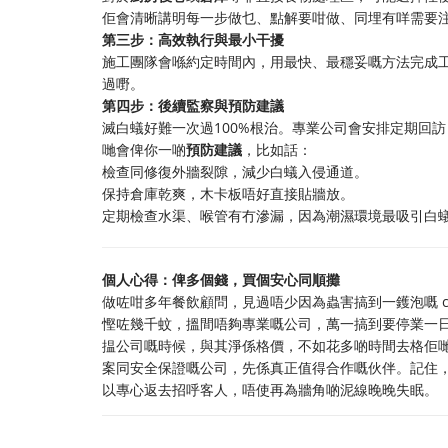
佢會清晰講明每一步做乜、點解要咁做、同埋有咩需要
第三步：高效執行與最小干擾
施工團隊會喺約定時間內，用最快、最穩妥嘅方法完成
過嘢。
第四步：後續監察與預防建議
滅白蟻好難一次過100%根治。專業公司會安排定期回
哋會俾你一啲
預防建議
，比如話：
檢查同修復外牆裂隙，減少白蟻入侵通道。
保持倉庫乾爽，木卡板唔好直接貼牆放。
定期檢查水渠、喉管有冇滲漏，因為潮濕環境最吸引白
個人心得：俾多個錢，買個安心同順攤
做咗咁多年餐飲顧問，見過唔少因為蟲害搞到一鑊泡嘅 c
慳咗幾千蚊，搵間唔夠專業嘅公司，萬一搞到要停業一
揾公司嘅時候，與其淨係格價，不如花多啲時間去格佢
案同安全保證嘅公司，先係真正值得合作嘅伙伴。記住
以專心返去招呼客人，唔使再為牆角啲泥線晚晚失眠。