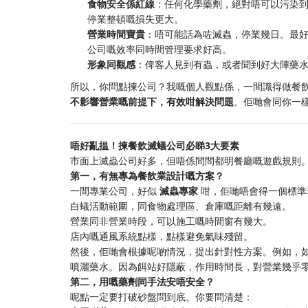
食物安全係紅線
：任何化學藥劑，絕對唔可以污染
停業整頓嘅損失更大。
營業時間寶貴
：唔可能話為咗滅蟲，停業幾日。最
公司嘅效率同時間管理要求好高。
形象同觀感
：俾客人見到有蟲，或者聞到好大陣藥
所以，你問點揀公司？我嘅個人觀點係，一間識得做餐
不影響營業嘅前提下，有效咁解決問題
。佢哋會同你一
唔好亂揾！揀餐飲滅蟻公司必睇3大要素
市面上滅蟲公司好多，但唔係間間都明餐廳嘅遊戲規則
第一，有無專為餐飲業設計嘅方案？
一間專業公司，好似
滅蟲專家
​ 咁，佢哋唔會得一個標
白蟻活動範圍，同食物處理區、倉庫嘅距離有幾遠。
營業同非營業時段，可以施工嘅時間窗有幾大。
店內嘅通風系統點樣，點樣避免氣味殘留。
然後，佢哋會根據呢啲情況，提出針對性方案。例如，
噴灑藥水。因為餌站好隱蔽，作用時間長，對營業幾乎
第二，用嘅藥劑同手法安唔安全？
呢點一定要打破砂盤問到底。你要問清楚：