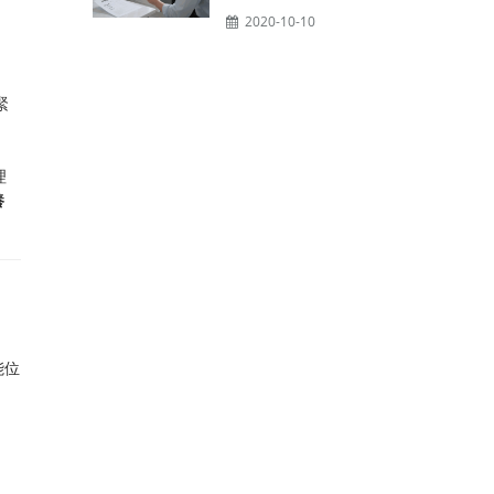
、
2020-10-10
緊
理
養
能位