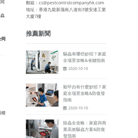
款同
郵箱：cs@pestcontrolcompanyhk.com
地址：香港九龍新蒲崗八達街3號安達工業
滅蟲
大廈7樓
推薦新聞
全同
驅蟲有哪些妙招？家庭
全場景攻略&省錢指南
2020-10-10
殺曱甴有什麼妙招？家
庭全場景攻略&防復發
指南
2020-10-10
面積
除蟲全攻略：家庭與商
業高效驅蟲方案&防復
發指南