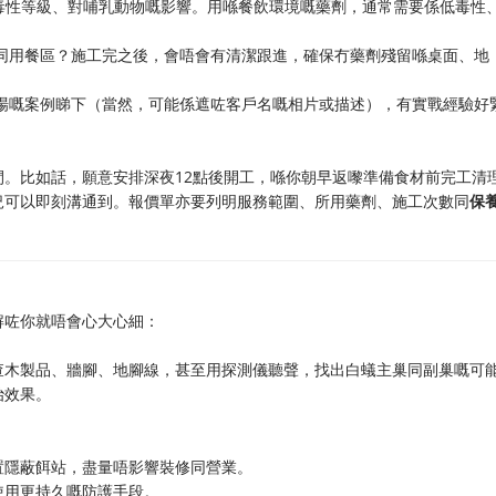
睇下毒性等級、對哺乳動物嘅影響。用喺餐飲環境嘅藥劑，通常需要係低毒性
備同用餐區？施工完之後，會唔會有清潔跟進，確保冇藥劑殘留喺桌面、地
工場嘅案例睇下（當然，可能係遮咗客戶名嘅相片或描述），有實戰經驗好
。比如話，願意安排深夜12點後開工，喺你朝早返嚟準備食材前完工清
況可以即刻溝通到。報價單亦要列明服務範圍、所用藥劑、施工次數同
保
解咗你就唔會心大心細：
查木製品、牆腳、地腳線，甚至用探測儀聽聲，找出白蟻主巢同副巢嘅可
治效果。
置隱蔽餌站，盡量唔影響裝修同營業。
使用更持久嘅防護手段。