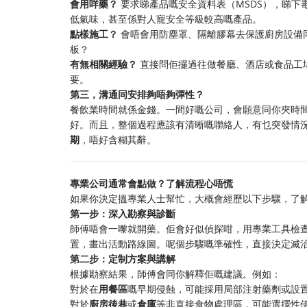
會用咩藥？
​ 要求睇產品嘅安全資料表（MSDS），
低氣味，甚至係對人寵安全等級較高嘅產品。
點樣施工？
​ 會唔會用防塵罩、隔離膠幕去保護廚房設
板？
有無相關經驗？
​ 直接問佢攞過往做餐廳、酒店或食品
要。
第三，溝通同安排夠唔夠彈性？
餐飲業時間就係金錢。一間好嘅公司，會願意同你夾時間
好。而且，整個過程應該有清晰嘅聯絡人，有乜突發情
期
，唔好含糊其辭。
專業公司通常會點做？了解流程心唔慌
如果你決定搵專業人士幫忙，大概會經歷以下步驟，了
第一步：深入勘察與診斷
師傅唔會一嚟就開藥。佢會好似偵探咁，用專業工具檢
置，畫出活動路線圖。呢個步驟嘅準確性，直接決定滅
第二步：定制方案與講解
根據勘察結果，師傅會同你解釋佢嘅建議。例如：
對於在
用餐區
嘅早期侵蝕，可能採用局部注射藥劑或設
對於
廚房後巷
或
倉庫
等非直接食物處理區，可能選擇性