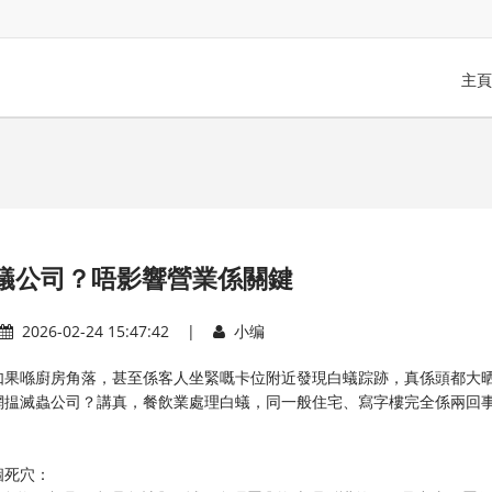
主頁
蟻公司？唔影響營業係關鍵
2026-02-24 15:47:42 |
小编
如果喺廚房角落，甚至係客人坐緊嘅卡位附近發現白蟻踪跡，真係頭都大
網揾滅蟲公司？講真，餐飲業處理白蟻，同一般住宅、寫字樓完全係兩回
。
個死穴：