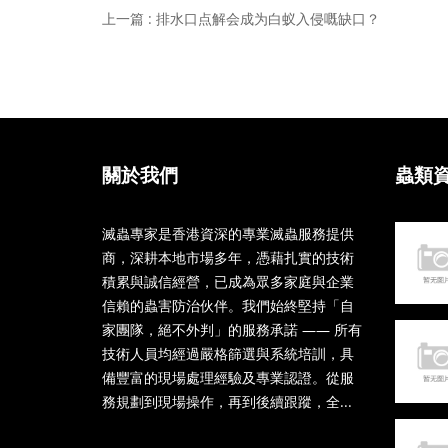
上一篇 : 排水口点解会成为白蚁入侵嘅缺口？
關於我們
蟲類
滅蟲專家是香港資深的專業滅蟲服務提供
商，深耕本地市場多年，憑藉扎實的技術
積累與誠信經營，已成為眾多家庭與企業
信賴的蟲害防治伙伴。我們始終堅持「自
家團隊，絕不外判」的服務承諾 —— 所有
技術人員均經過嚴格篩選與系統培訓，具
備豐富的現場處理經驗及專業認證。從服
務規劃到現場操作，再到後續跟蹤，全...