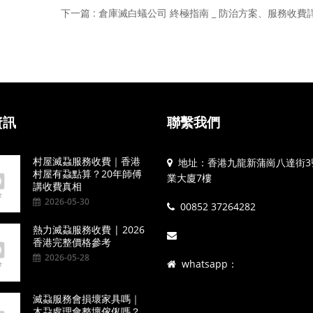
下一篇 : 倉庫滅白蟻公司 終極指南 _ 防治方案、服務收費
資訊
聯繫我們
村屋滅蝨服務收費｜香港
地址：香港九龍新蒲崗八達街3
村屋有蝨點算？20年師傅
業大廈7樓
講收費真相
2026-05-30
00852 37264282
熱力滅蝨服務收費 | 2026
香港完整價格參考
2026-05-28
whatsapp：
滅蝨服務會損壞家具嗎｜
木蝨處理會整壞傢俬嗎？