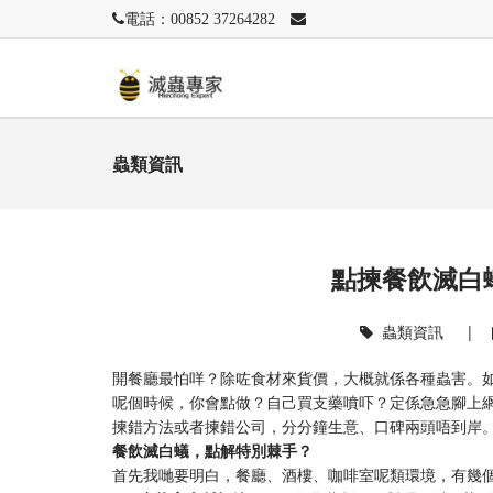
電話：00852 37264282
蟲類資訊
點揀餐飲滅白
蟲類資訊
|
開餐廳最怕咩？除咗食材來貨價，大概就係各種蟲害。
呢個時候，你會點做？自己買支藥噴吓？定係急急腳上
揀錯方法或者揀錯公司，分分鐘生意、口碑兩頭唔到岸
餐飲滅白蟻，點解特別棘手？
首先我哋要明白，餐廳、酒樓、咖啡室呢類環境，有幾