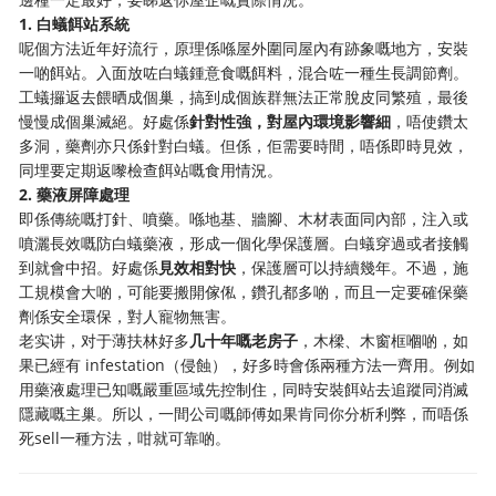
1. 白蟻餌站系統
呢個方法近年好流行，原理係喺屋外圍同屋內有跡象嘅地方，安裝
一啲餌站。入面放咗白蟻鍾意食嘅餌料，混合咗一種生長調節劑。
工蟻攞返去餵晒成個巢，搞到成個族群無法正常脫皮同繁殖，最後
慢慢成個巢滅絕。好處係
針對性強，對屋內環境影響細
，唔使鑽太
多洞，藥劑亦只係針對白蟻。但係，佢需要時間，唔係即時見效，
同埋要定期返嚟檢查餌站嘅食用情況。
2. 藥液屏障處理
即係傳統嘅打針、噴藥。喺地基、牆腳、木材表面同內部，注入或
噴灑長效嘅防白蟻藥液，形成一個化學保護層。白蟻穿過或者接觸
到就會中招。好處係
見效相對快
，保護層可以持續幾年。不過，施
工規模會大啲，可能要搬開傢俬，鑽孔都多啲，而且一定要確保藥
劑係安全環保，對人寵物無害。
老实讲，对于薄扶林好多
几十年嘅老房子
，木樑、木窗框嗰啲，如
果已經有 infestation（侵蝕），好多時會係兩種方法一齊用。例如
用藥液處理已知嘅嚴重區域先控制住，同時安裝餌站去追蹤同消滅
隱藏嘅主巢。所以，一間公司嘅師傅如果肯同你分析利弊，而唔係
死sell一種方法，咁就可靠啲。