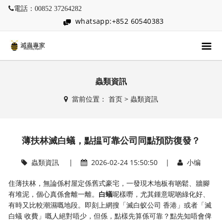
電話：00852 37264282
whatsapp:+852 60540383
蟲類資訊
當前位置：
首页
>
蟲類資訊
薄扶林滅白蟻，點揾可靠公司同點預防復發？
蟲類資訊
|
2026-02-24 15:50:50 |
小编
住薄扶林，無論係村屋定係舊式豪宅，一發現木地板有啲鬆、牆腳
有堆泥，個心真係會離一離。
白蟻
呢樣嘢，尤其鍾意呢啲綠化好、
有時又比較潮濕嘅地段。即刻上網搜「滅白蚁公司 香港」或者「滅
白蟻 收費」嘅人絕對唔少，但係，點樣先算係可靠？點先知唔會俾