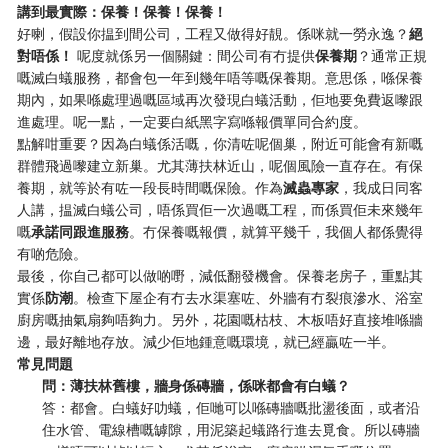
講到最實際：保養！保養！保養！
好喇，假設你揾到間公司，工程又做得好靚。係咪就一勞永逸？
絕
對唔係！
​ 呢度就係另一個關鍵：間公司有冇提供
保養期
？通常正規
嘅滅白蟻服務，都會包一年到幾年唔等嘅保養期。意思係，喺保養
期內，如果喺處理過嘅區域再次發現白蟻活動，佢地要免費返嚟跟
進處理。呢一點，一定要白紙黑字寫喺報價單同合約度。
點解咁重要？因為白蟻係活嘅，你清咗呢個巢，附近可能會有新嘅
群體飛過嚟建立新巢。尤其薄扶林近山，呢個風險一直存在。有保
養期，就等於有咗一段長時間嘅保險。作為
滅蟲專家
，我成日同客
人講，揾滅白蟻公司，唔係買佢一次過嘅工程，而係買佢未來幾年
嘅
承諾同跟進服務
。冇保養嘅報價，就算平幾千，我個人都係覺得
有啲危險。
最後，你自己都可以做啲嘢，減低翻發機會。保養老房子，重點其
實係
防潮
。檢查下屋企有冇去水渠塞咗、外牆有冇裂痕滲水、浴室
廚房嘅抽氣扇夠唔夠力。另外，花園嘅枯枝、木板唔好直接堆喺牆
邊，最好離地存放。減少佢地鍾意嘅環境，就已經贏咗一半。
常見問題
問：薄扶林舊樓，牆身係磚牆，係咪都會有白蟻？
答：都會。白蟻好叻蟻，佢哋可以喺磚牆嘅批盪後面，或者沿
住水管、電線槽嘅罅隙，用泥築起蟻路行進去覓食。所以磚牆