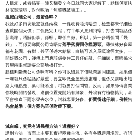
人搵笨，或者搞完一陣又翻發？今日就同大家拆解下，點樣係薄扶
林呢類環境，對付呢啲「無聲嘅破壞王」。
揾滅白蟻公司，最驚係咩？
我諗好多街坊最驚就係兩樣：一係收費唔清唔楚，檢查都未仔細檢
查就開個天價；二係做完工程，冇半年又見到飛蟻，打去問就話係
新嘅嚟，唔關佢事。係呀，即係白做。所以，第一步唔係問「幾
錢」，而係要睇間公司肯唔肯
落手落腳同你搵源頭
。薄扶林好多屋
都有花園、有樹，甚至係磚木結構，白蟻可以入屋嘅途徑太多。一
間好嘅公司，師傅上門應該係拎住工具仔細敲、仔細睇，而唔係求
其望兩眼就話要全部地板打針。
點樣判斷間公司係咪有料？你可以留意下佢嘅問題同建議。如果佢
一嚟就只係猛話好嚴重，要立即做全屋藥液處理，但係又講唔出蟻
路大概點走、巢可能喺邊，咁就要打個問號。反而，如果師傅會問
你幾時開始發現、邊個位置先開始有跡象、外牆有冇植物掂到，甚
至會檢查下雨水渠去水位，咁就專業好多。
佢問得越仔細，份報告
先會越準，個方案先至係對症下藥。
滅白蟻，究竟有邊幾種方法？邊種好？
講到方法，市面上主要其實得兩種主流，各有各嘅適用場景。冇話
邊種一定最好，要睇返你屋企嘅實際情況。