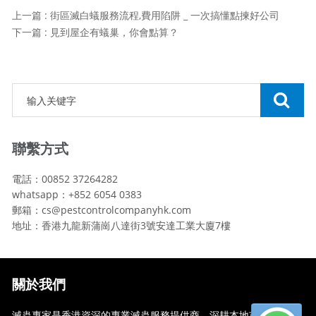
上一篇 : 街區滅白蟻服務流程,費用陷阱 _ 一次搞懂點揀好公司
下一篇 : 見到屋企有蟻巢，你會點算？
聯繫方式
電話：00852 37264282
whatsapp：+852 6054 0383
郵箱：cs@pestcontrolcompanyhk.com
地址：香港九龍新蒲崗八達街3號安達工業大廈7樓
關於我們
滅蟲專家是香港資深的專業滅蟲服務提供商，深耕本地市場多年，