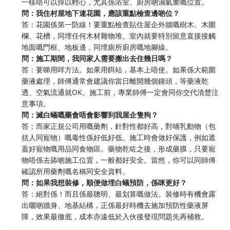
一樣唔可以掉以輕心，尤其係浴室、廚房啲濕氣重嘅位置。
問：我住村屋地下連花園，應該重點檢查邊啲位？
答：花園係第一防線！要重點檢查貼住屋企外牆嘅樹木、木圍
欄、花槽，同埋任何木材雜物堆。室內就要特別留意直接接觸
地面嘅門框、地板邊，同埋廁所廚房嘅地腳線。
問：施工期間，我同家人需要搬出去住幾日嗎？
答：要睇用咩方法。如果用餌站，基本上唔使。如果係大範圍
藥液處理，師傅通常會建議你當日離開幾個鐘頭，等藥液乾
透、空氣流通就OK。施工前，專業師傅一定會同你交代清楚注
意事項。
問：滅白蟻嘅藥會唔會影響到我屋企隻狗？
答：而家正規公司用嘅藥劑，針對性都好高，對哺乳動物（包
括人同寵物）嘅毒性係好低好低。施工時會做好保護，例如遮
蓋好寵物嘅用品同食物區。藥物乾咗之後，形成藥膜，只要寵
物唔係去舔啲施工位置，一般都好安全。當然，你可以同師傅
確認所用藥劑嘅名稱同安全資料。
問：如果我想裝修，順便做埋白蟻預防，係咪更好？
答：絕對係！而且係最聰明、最划算嘅做法。裝修時有機會露
出曬啲牆身、地基結構，正係最好時機去施加預防性藥液屏
障，效果最徹底，成本亦遠低於入伙後發現問題先再補救。