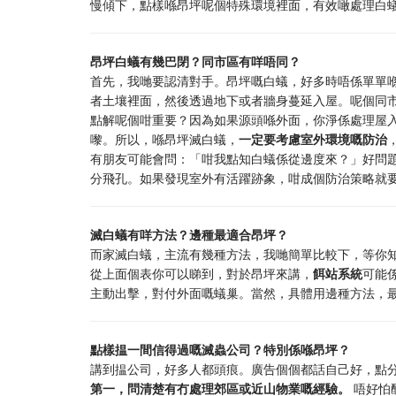
慢傾下，點樣喺昂坪呢個特殊環境裡面，有效噉處理白
昂坪白蟻有幾巴閉？同市區有咩唔同？
首先，我哋要認清對手。昂坪嘅白蟻，好多時唔係單單
者土壤裡面，然後透過地下或者牆身蔓延入屋。呢個同
點解呢個咁重要？因為如果源頭喺外面，你淨係處理屋
嚟。所以，喺昂坪滅白蟻，
一定要考慮室外環境嘅防治
有朋友可能會問：「咁我點知白蟻係從邊度來？」好問
分飛孔。如果發現室外有活躍跡象，咁成個防治策略就
滅白蟻有咩方法？邊種最適合昂坪？
而家滅白蟻，主流有幾種方法，我哋簡單比較下，等你
從上面個表你可以睇到，對於昂坪來講，
餌站系統
可能
主動出擊，對付外面嘅蟻巢。當然，具體用邊種方法，
點樣揾一間信得過嘅滅蟲公司？特別係喺昂坪？
講到揾公司，好多人都頭痕。廣告個個都話自己好，點
第一，問清楚有冇處理郊區或近山物業嘅經驗。
​ 唔