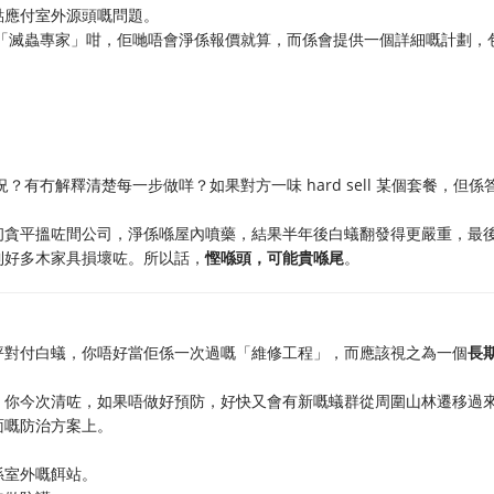
點應付室外源頭嘅問題。
似「滅蟲專家」咁，佢哋唔會淨係報價就算，而係會提供一個詳細嘅計劃，
？有冇解釋清楚每一步做咩？如果對方一味 hard sell 某個套餐，但係
初貪平搵咗間公司，淨係喺屋內噴藥，結果半年後白蟻翻發得更嚴重，最
到好多木家具損壞咗。所以話，
慳喺頭，可能貴喺尾
。
坪對付白蟻，你唔好當佢係一次過嘅「維修工程」，而應該視之為一個
長
。你今次清咗，如果唔做好預防，好快又會有新嘅蟻群從周圍山林遷移過
面嘅防治方案上。
係室外嘅餌站。