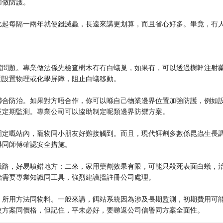
加做防護。
。
比起每隔一兩年就使錢滅蟲，長遠來講更划算，而且省心好多。畢竟，冇
權問題。專業做法係先檢查樹木有冇白蟻巢，如果有，可以透過樹幹注射
間設置物理或化學屏障，阻止白蟻移動。
聯合防治。如果對方唔合作，你可以喺自己物業邊界位置加強防護，例如
並定期監測。專業公司可以協助制定呢類邊界防禦方案。
固定嘅站內，寵物同小朋友好難接觸到。而且，現代餌劑多數係昆蟲生長
得同師傅確認安全措施。
蟻路，好易噴錯地方；二來，家用藥劑效果有限，可能只殺死表面白蟻，
治需要專業知識同工具，強烈建議搵註冊公司處理。
、所用方法同物料。一般來講，餌站系統因為涉及長期監測，初期費用可
較方案同價格，但記住，平未必好，要睇返公司信譽同方案全面性。