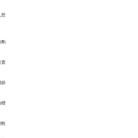
人想
藥劑
設置
調節
治標
能較