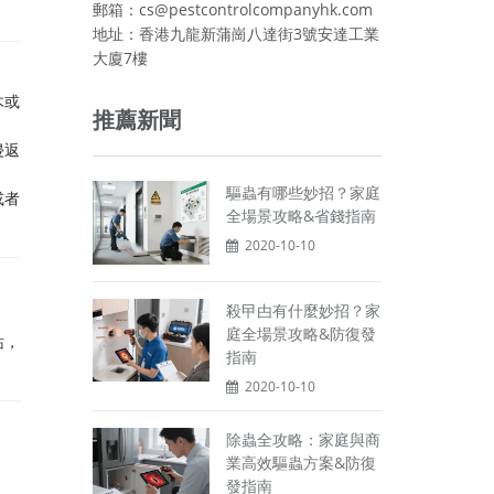
郵箱：cs@pestcontrolcompanyhk.com
地址：香港九龍新蒲崗八達街3號安達工業
大廈7樓
木或
推薦新聞
侵返
驅蟲有哪些妙招？家庭
或者
全場景攻略&省錢指南
2020-10-10
殺曱甴有什麼妙招？家
庭全場景攻略&防復發
站，
指南
2020-10-10
除蟲全攻略：家庭與商
業高效驅蟲方案&防復
發指南