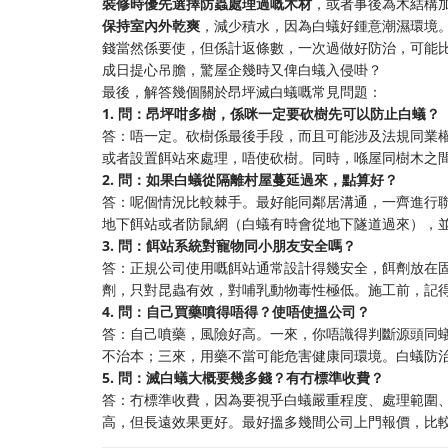
裝修時優先選擇防蟲處理過嘅木材
，或者事後為木結構
保持室內外乾爽
，減少積水，因為白蟻好鍾意潮濕環境
錢當然係要使，但係計返條數，一次過做好防治，可能
成日提心吊膽，驚屋企幾時又俾白蟻入侵啩？
最後，解答幾個關於昂坪滅白蟻嘅常見問題：
1. 問：昂坪咁多樹，係咪一定要砍樹先可以防止白蟻？
答：唔一定。砍樹係最後手段，而且可能涉及法規同業
或者設置餌站來處理，唔使砍樹。同時，喺屋同樹木之
2. 問：如果白蟻從隔離村屋蔓延過來，點算好？
答：呢個情況比較棘手。最好能同鄰居溝通，一齊進行
地下餌站或者防鼠網（白蟻有時會從地下隧道過來），
3. 問：餌站系統對寵物同小朋友安全嗎？
答：正規公司使用嘅餌站通常設計得幾安全，餌劑放在
劑，只對昆蟲有效，對哺乳動物毒性極低。施工前，記
4. 問：自己買藥噴得唔得？使唔使搵公司？
答：自己噴藥，風險好高。一來，你唔識得判斷源頭同
不治本；三來，用藥不當可能危害健康同環境。白蟻防
5. 問：滅白蟻大概要幾多錢？有冇標準收費？
答：冇標準收費，因為要視乎白蟻嚴重程度、處理範圍
高，但長遠效果更好。最好搵多幾間公司上門報價，比