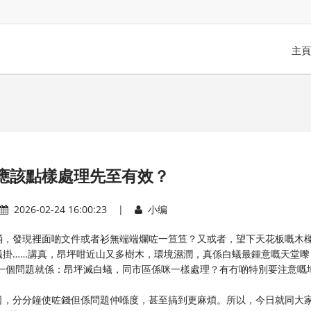
主頁
應該點樣處理先至有效？
2026-02-24 16:00:23 |
小编
桶，發現裡面啲文件或者衫無端端爛咗一笪笪？又或者，望下天花板嘅木
蟻掛……講真，昂坪咁近山又多樹木，環境濕潤，真係白蟻最鍾意嘅天堂嚟
一個問題就係：昂坪滅白蟻，同市區係咪一樣處理？有冇啲特別要注意嘅
司，分分鐘使咗錢但係問題仲喺度，甚至搞到更麻煩。所以，今日就同大