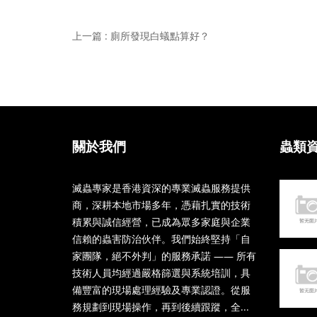
上一篇 : 廁所發現白蟻點算好？
關於我們
蟲類
滅蟲專家是香港資深的專業滅蟲服務提供
商，深耕本地市場多年，憑藉扎實的技術
積累與誠信經營，已成為眾多家庭與企業
信賴的蟲害防治伙伴。我們始終堅持「自
家團隊，絕不外判」的服務承諾 —— 所有
技術人員均經過嚴格篩選與系統培訓，具
備豐富的現場處理經驗及專業認證。從服
務規劃到現場操作，再到後續跟蹤，全...