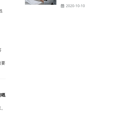
2020-10-10
包
答
後要
期嘅
來。