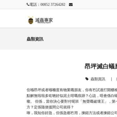
電話：00852 37264282
蟲類資訊
昂坪滅白蟻
蟲類資訊
|
住喺昂坪或者喺嗰度有物業嘅朋友，你有冇試過打開櫃
點解無啦啦多咗啲好似泥土咁嘅痕跡？心諗，唔會係白
㗎。 但係，當你決心要對付呢班「無聲嘅破壞王」，第
方？定係隨便搵間公司就得？
嗱，我知你好急，但係急都冇用，揀錯方法或者揀錯公