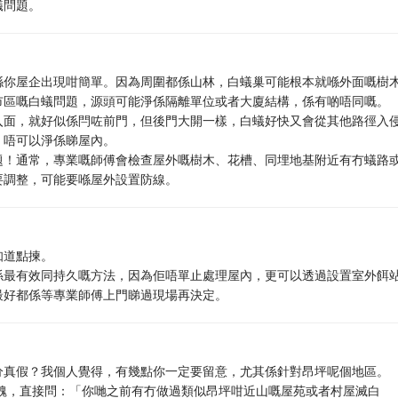
蟻問題。
喺你屋企出現咁簡單。因為周圍都係山林，白蟻巢可能根本就喺外面嘅樹
市區嘅白蟻問題，源頭可能淨係隔離單位或者大廈結構，係有啲唔同嘅。
入面，就好似係閂咗前門，但後門大開一樣，白蟻好快又會從其他路徑入
，唔可以淨係睇屋內。
題！通常，專業嘅師傅會檢查屋外嘅樹木、花槽、同埋地基附近有冇蟻路
要調整，可能要喺屋外設置防線。
知道點揀。
係最有效同持久嘅方法，因為佢唔單止處理屋內，更可以透過設置室外餌
最好都係等專業師傅上門睇過現場再決定。
分真假？我個人覺得，有幾點你一定要留意，尤其係針對昂坪呢個地區。
好怕醜，直接問：「你哋之前有冇做過類似昂坪咁近山嘅屋苑或者村屋滅白