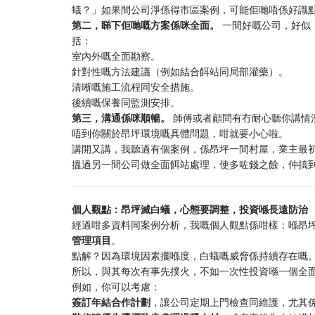
蟻？」如果間公司淨係得市區案例，可能佢哋唔係好識
第二，睇下佢哋嘅方案係咪全面。
​ 一間好嘅公司，好
括：
室內外嘅全面勘察。
針對性嘅方法建議（例如結合餌站同局部灌藥）。
清晰嘅施工流程同安全措施。
後續嘅保養同監測安排。
第三，溝通係咪順暢。
​ 師傅或者顧問有冇耐心聽你講情況
唔到你關於昂坪環境嘅具體問題，咁就要小心啦。
講開又講，我聽過有個案例，係昂坪一間村屋，業主最
搵過另一間公司做全面餌站處理，使多咗錢之餘，仲搞
個人觀點：昂坪滅白蟻，心態要調整，投資喺長遠防治
經過咁多資料同案例分析，我嘅個人觀點係咁樣：喺昂
管理項目
。
點解？因為環境因素擺喺度，白蟻嘅威脅係持續存在嘅
所以，與其每次有事先撲火，不如一次性投資喺一個全
例如，你可以考慮：
簽訂年結合作計劃
，讓公司定期上門檢查同維護，尤其