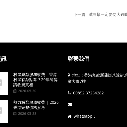
下一篇 : 滅白蟻一定要使大錢
資訊
聯繫我們
村屋滅蝨服務收費｜香港
地址：香港九龍新蒲崗八達街3
村屋有蝨點算？20年師傅
業大廈7樓
講收費真相
2026-05-30
00852 37264282
熱力滅蝨服務收費 | 2026
香港完整價格參考
2026-05-28
whatsapp：