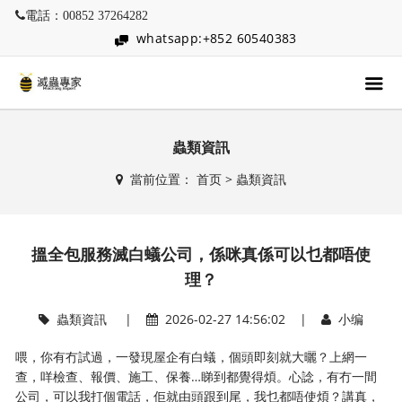
電話：00852 37264282
whatsapp:+852 60540383
蟲類資訊
當前位置：
首页
>
蟲類資訊
搵全包服務滅白蟻公司，係咪真係可以乜都唔使
理？
蟲類資訊
|
2026-02-27 14:56:02 |
小编
喂，你有冇試過，一發現屋企有白蟻，個頭即刻就大曬？上網一
查，咩檢查、報價、施工、保養…睇到都覺得煩。心諗，有冇一間
公司，可以我打個電話，佢就由頭跟到尾，我乜都唔使煩？講真，