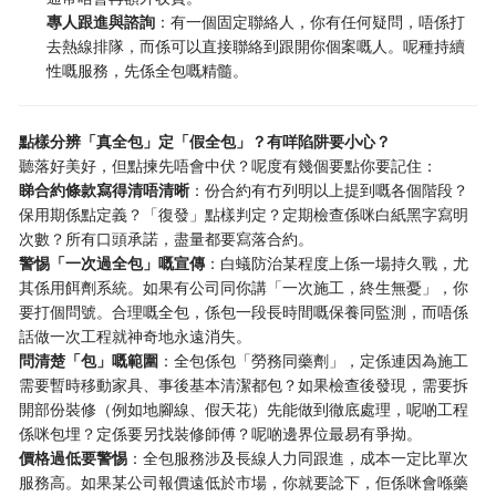
專人跟進與諮詢
：有一個固定聯絡人，你有任何疑問，唔係打
去熱線排隊，而係可以直接聯絡到跟開你個案嘅人。呢種持續
性嘅服務，先係全包嘅精髓。
點樣分辨「真全包」定「假全包」？有咩陷阱要小心？
聽落好美好，但點揀先唔會中伏？呢度有幾個要點你要記住：
睇合約條款寫得清唔清晰
：份合約有冇列明以上提到嘅各個階段？
保用期係點定義？「復發」點樣判定？定期檢查係咪白紙黑字寫明
次數？所有口頭承諾，盡量都要寫落合約。
警惕「一次過全包」嘅宣傳
：白蟻防治某程度上係一場持久戰，尤
其係用餌劑系統。如果有公司同你講「一次施工，終生無憂」，你
要打個問號。合理嘅全包，係包一段長時間嘅保養同監測，而唔係
話做一次工程就神奇地永遠消失。
問清楚「包」嘅範圍
：全包係包「勞務同藥劑」，定係連因為施工
需要暫時移動家具、事後基本清潔都包？如果檢查後發現，需要拆
開部份裝修（例如地腳線、假天花）先能做到徹底處理，呢啲工程
係咪包埋？定係要另找裝修師傅？呢啲邊界位最易有爭拗。
價格過低要警惕
：全包服務涉及長線人力同跟進，成本一定比單次
服務高。如果某公司報價遠低於市場，你就要諗下，佢係咪會喺藥