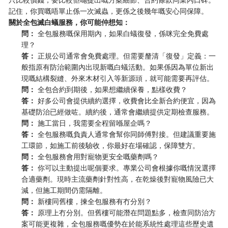
記住，你買嘅唔單止係一次滅蟲，更係之後幾年嘅安心同保障。
關於全包滅白蟻服務，你可能仲想知：
問：
​ 全包服務嘅保用期內，如果白蟻復發，係咪完全免費處
理？
答：
​ 正規公司通常會免費處理。但需要釐清「復發」定義：一
般指原有防治範圍內出現新嘅白蟻活動。如果係因為單位新出
現嘅結構裂縫、外來木材引入等新源頭，就可能需要再評估。
問：
​ 全包合約到期後，如果想繼續保養，點樣收費？
答：
​ 好多公司會提供續約選擇，收費會比全新合約便宜，因為
基礎防治已經做咗。續約後，通常會繼續提供定期檢查服務。
問：
​ 施工當日，我需要全程留喺屋企嗎？
答：
​ 全包服務嘅負責人通常會幫你同師傅對接。但建議重要施
工環節，如施工前後驗收，你最好在場確認，保障雙方。
問：
​ 全包服務會用對寵物更安全嘅藥劑嗎？
答：
​ 你可以主動提出呢個要求。專業公司會根據你嘅情況選擇
合適藥劑。現時主流藥劑針對性高，在乾燥後對寵物風險已大
減，但施工期間仍需隔離。
問：
​ 新樓同舊樓，揀全包服務有冇分別？
答：
​ 原理上冇分別。但舊樓可能潛在問題點多，檢查同防治方
案可能更複雜，全包服務嘅優勢在於能系統性處理這些歷史遺