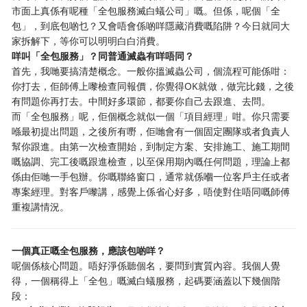
市面上真係有呢種「全包服務滅白蟻公司」嘅。但係，呢個「全
包」，到底包啲乜？又會唔會係啲咩隱藏消費嘅陷阱？今日就同大
家拆解下，等你可以明明白白消費。
咩叫「全包服務」？同普通滅蟲有咩唔同？
首先，我哋要搞清楚概念。一般你搵滅蟲公司，個流程可能係咁：
你打去，佢師傅上嚟檢查同報價，你覺得OK就做，做完比錢，之後
有問題你再打去。中間好多環節，都要你自己去跟進、去問。
而「全包服務」呢，佢個概念就似一個「項目經理」咁。你只需要
喺最初提出問題，之後所有嘢，佢哋會有一個固定團隊或者負責人
幫你跟進。由第一次檢查開始，到制定方案、安排施工、施工期間
嘅協調、完工後嘅跟進檢查，以至保用期內嘅任何問題，理論上都
係由佢哋一手包辦。你嘅聯絡窗口，通常就係嗰一位客戶主任或者
專案經理。對客戶嚟講，感覺上係省心好多，唔使對住唔同嘅師傅
重複講情況。
一個真正嘅全包服務，應該包啲咩？
呢個係核心問題。唔好淨係聽個名，要問到實質內容。我個人覺
得，一個稱得上「全包」嘅滅白蟻服務，起碼要涵蓋以下幾個階
段：