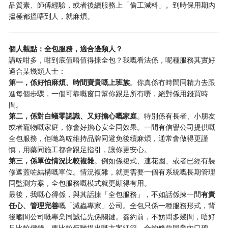
品質素、師傅經驗，或者後續服務上「偷工減料」。到時保用期內
搵極都搵唔到人，就麻煩。
個人觀點：全包服務，適合邊類人？
講咗咁多，咁到底值唔值得揀全包？我嘅看法係，呢種服務其實好
適合某幾類人士：
第一，係好怕麻煩、時間寶貴嘅上班族
。你真係冇時間同精力去跟
進每個步驟，一個可靠嘅窗口幫你跟足所有嘢，絕對係用錢買時
間。
第二，係對白蟻零認識、又好擔心嘅家庭
。特別係有長者、小朋友
或者寵物嘅家庭，你會好擔心安全同效果。一間有信譽公司提供嘅
全包服務，佢哋為咗維持品牌同避免後續麻煩，通常會做得更謹
慎，用藥同施工都會跟足指引，讓你更安心。
第三，係單位情況比較複雜
。例如係複式、連花園、或者已經有裝
修遮蓋咗結構嘅單位。情況複雜，就更需要一個有系統嘅長期管理
同監測方案，全包服務嘅模式就更顯得有用。
最後，我嘅心得係，與其話揀「全包服務」，不如話係揀一間
有責
任心、管理完善
嘅「滅蟲專家」公司。全包只係一種服務形式，背
後嗰間公司嘅專業同誠信先係關鍵。簽約前，不妨問多幾間，唔好
只比較價錢，要比較佢哋提出嘅方案細節、合約條款同業內口碑。