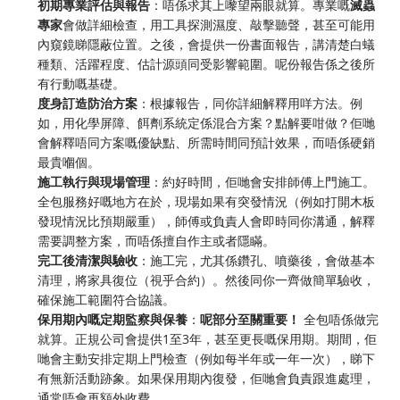
初期專業評估與報告
：唔係求其上嚟望兩眼就算。專業嘅
滅蟲
專家
會做詳細檢查，用工具探測濕度、敲擊聽聲，甚至可能用
內窺鏡睇隱蔽位置。之後，會提供一份書面報告，講清楚白蟻
種類、活躍程度、估計源頭同受影響範圍。呢份報告係之後所
有行動嘅基礎。
度身訂造防治方案
：根據報告，同你詳細解釋用咩方法。例
如，用化學屏障、餌劑系統定係混合方案？點解要咁做？佢哋
會解釋唔同方案嘅優缺點、所需時間同預計效果，而唔係硬銷
最貴嗰個。
施工執行與現場管理
：約好時間，佢哋會安排師傅上門施工。
全包服務好嘅地方在於，現場如果有突發情況（例如打開木板
發現情況比預期嚴重），師傅或負責人會即時同你溝通，解釋
需要調整方案，而唔係擅自作主或者隱瞞。
完工後清潔與驗收
：施工完，尤其係鑽孔、噴藥後，會做基本
清理，將家具復位（視乎合約）。然後同你一齊做簡單驗收，
確保施工範圍符合協議。
保用期內嘅定期監察與保養
：
呢部分至關重要！
​ 全包唔係做完
就算。正規公司會提供1至3年，甚至更長嘅保用期。期間，佢
哋會主動安排定期上門檢查（例如每半年或一年一次），睇下
有無新活動跡象。如果保用期內復發，佢哋會負責跟進處理，
通常唔會再額外收費。