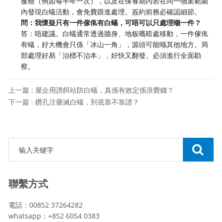
覆檢（例如每半年一次），以及在保養期內若在同一物業範圍
內發現白蟻活動，會免費跟進處理。簽約前務必確認細節。
問：我懷疑只有一件傢俬有白蟻，可唔可以只處理嗰一件？
答：唔建議。白蟻通常透過牆身、地板嘅暗處移動，一件傢俬
有蟻，好大機會只係「冰山一角」，源頭可能喺其他地方。局
部處理好易「治標不治本」，好快又翻發。必須進行全面勘
察。
上一篇 : 屋企用誘餌站防白蟻，真係有效定係浪費錢？
下一篇 : 鑽孔注藥滅白蟻，到底靠不靠譜？
聯繫方式
電話：00852 37264282
whatsapp：+852 6054 0383