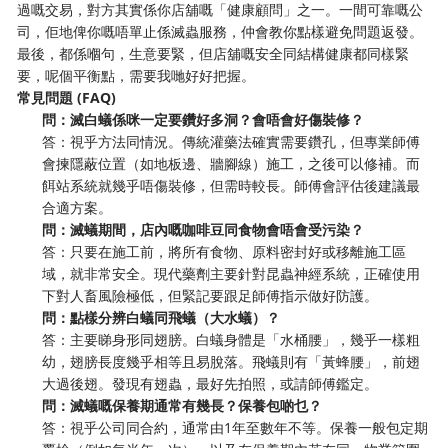
過嘅交易，對方其實係你店舖嘅「健康顧問」之一。一間可靠嘅公
司，佢地俾你嘅唔單止係滅蟲服務，仲會教你點樣避免問題返發。
最後，都係嗰句，生意要緊，但店舖嘅安全同結構健康都同樣緊
要，呢個平衡點，需要我哋好好把握。
常見問題 (FAQ)
問：滅白蟻係咪一定要鑽好多洞？會唔會好傷裝修？
答：視乎方法同情況。傳統灌藥法確實需要鑽孔，但專業師傅
會揀隱蔽位置（如地板邊、牆腳線）施工，之後可以修補。而
餌站系統就幾乎唔傷裝修，但需時較長。師傅會評估後建議最
合適方案。
問：滅蟻期間，店內嘅咖啡豆同食物會唔會受污染？
答：只要在施工前，將所有食物、原料密封好或移離施工區
域，就非常安全。現代藥劑主要針對昆蟲神經系統，正確使用
下對人畜風險極低，但緊記要跟足師傅指示做好防護。
問：點樣分辨白蟻同飛蟻（大水蟻）？
答：主要睇身形同翅膀。白蟻身體是「水桶腰」，幾乎一樣粗
幼，翅膀長度幾乎相等且易脫落。飛蟻則有「黃蜂腰」，前翅
大過後翅。發現有翅蟲，最好先拍照，或請師傅鑑定。
問：滅蟻嘅保養期通常有幾長？保養包啲乜？
答：視乎公司同合約，通常由1年至數年不等。保養一般包定期