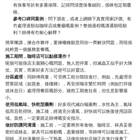
有保養等於有多重保障。記得問清楚保養細則，係咪包定期覆
檢。
參考口碑同案例
：問下朋友，或者上網睇下真實用家評價。有
冇處理過類似咖啡店或餐廳嘅案例？整個過程嘅溝通順唔順
利？師傅有冇耐心解釋？
簡單嚟講，揀合作夥伴，要揀嗰種願意同你一齊解決問題，而唔係
純粹賣一個服務套餐嘅。
施工期間，咖啡店可以點樣運作？
呢個可能係店主最關心嘅問題。無人想停業，但滅蟲又似乎好大陣
仗。其實，而家好多方法已經可以好靈活。
分區處理
：同師傅商量，可否將工程分階段進行。例如，先處理非
營業區域（如貨倉、後樓梯），再安排喺非繁忙時間（例如打烊後
或休息日）處理用餐區嘅部分。雖然工期會拉長，但生意影響最
小。
使用低氣味、快乾型藥劑
：好多現代滅白蟻藥劑，水性為主，氣味
低而且乾得快。施工後，經過充分通風，好快就可以恢復使用該區
域。當然，一定要跟足師傅嘅安全指示。
做好防護同溝通
：施工前，一定要將所有食物、咖啡豆、杯具妥善
密封或移走。家具可以移動嘅，盡量移開，等師傅可以徹底施工。
同時，不妨溫馨提示一下熟客，話俾佢地知店舖正在進行保養工