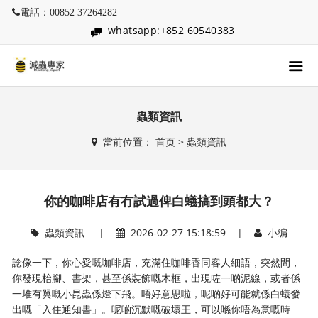
電話：00852 37264282
whatsapp:+852 60540383
蟲類資訊
當前位置：
首页
>
蟲類資訊
你的咖啡店有冇試過俾白蟻搞到頭都大？
蟲類資訊
|
2026-02-27 15:18:59 |
小编
諗像一下，你心愛嘅咖啡店，充滿住咖啡香同客人細語，突然間，
你發現枱腳、書架，甚至係裝飾嘅木框，出現咗一啲泥線，或者係
一堆有翼嘅小昆蟲係燈下飛。唔好意思啦，呢啲好可能就係白蟻發
出嘅「入住通知書」。呢啲沉默嘅破壞王，可以喺你唔為意嘅時