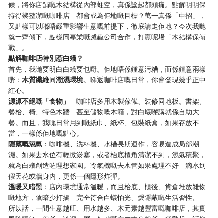
候，將你店舖嘅木結構從內部蛀空，真係諗起都頭痛。點解明明保
持得幾整潔嘅咖啡店，都會成為佢地嘅目標？萬一真係「中招」，
又點樣可以喺唔嚴重影響生意嘅前提下，徹底請走佢地？今次我哋
就一齊傾下，點樣同專業嘅滅蟲公司合作，打贏呢場「木結構保衛
戰」。
點解咖啡店特別惹白蟻？
首先，我哋要明白白蟻要乜嘢。佢地唔係鍾意污糟，而係鍾意兩樣
嘢：
木質纖維
同
潮濕環境
。睇返咖啡店嘅日常，你會發現幾乎正中
紅心。
源源不絕嘅「食物」
：咖啡店多用木製傢俬、裝修同地板。書架、
餐枱、椅、特色木牆，甚至儲物嘅木箱，對白蟻嚟講就係自助大
餐。而且，我哋日常用到嘅紙巾、紙杯、包裝紙盒，如果存放不
當，一樣係佢地嘅點心。
隱藏嘅濕氣
：咖啡機、洗杯機、水槽長期運作，容易造成局部潮
濕。如果去水位有輕微淤塞，或者枱底櫃角清潔不到，濕氣積聚，
就為白蟻創造咗理想家園。冷氣機嘅去水管如果處理不好，滴水到
假天花或牆身內，更係一個隱形炸彈。
溫暖又暗黑
：店內環境通常溫暖，而且枱底、櫃後、貨倉堆放雜物
嘅地方，陰暗少打擾，完全符合白蟻怕光、愛隱蔽嘅生活習性。
所以話，一間生意越旺、用水越多、木元素越豐富嘅咖啡店，其實