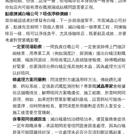
風險唔細。但係，諗深一層，佢地嘅存在本身就係一種警報，話俾
你知店內可能有潛在嘅潮濕或結構問題需要正視。
點樣揀滅白蟻公司？唔係淨睇價錢！
當你確認或者好懷疑有白蟻，下一步就係搵幫手。市面滅蟲公司好
多，點揀先至精明？我個人覺得，滅白蟻係一個專業工程，同揀咖
啡豆一樣，唔可以淨係貪平。尤其係咖啡店，既要顧及成效，亦要
考慮對營業嘅影響。
一定要現場勘察
：一間負責任嘅公司，一定會派師傅上門做詳
細檢查，用專業工具（例如濕度計、探測儀）搵出白蟻活動嘅
範圍、蟻路同源頭，而唔係電話入面就隨便報價。師傅嘅經驗
好緊要，佢要識得分辨白蟻定係其他蛀木蟲，因為處理方法可
以好唔同。
睇處理方案同藥劑
：問清楚對方建議用咩方法。傳統鑽孔灌
藥、餌站系統，定係新式嘅監測控制？專業嘅
滅蟲專家
會根據
你店舖嘅情況，解釋唔同方案嘅優劣、施工範圍、所需時間同
原理。例如，如果想對營業影響減到最低，設置餌站可能係一
個選擇，但時間會較長。要問清楚所用藥劑是否對人畜安全，
施工後需要空置幾耐。
保養期同後續跟進
：滅白蟻最怕治標唔治本。優質服務會提供
一定年期嘅保養，承諾期間若發現問題會跟進處理。因為白蟻
群落可能隱藏得好深，一次處理未必百分百清到鄰近嘅副巢，