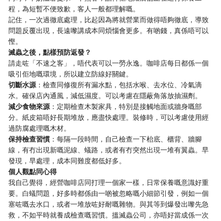
程，為短暫不便致歉，客人一般都理解嘅。
記住，一次過徹底處理，比起因為將就營業而做得唔夠徹底，導致
問題反覆出現，長遠嚟講成本同煩惱會更多。有啲錢，真係唔可以
慳。
滅蟲之後，點樣預防返發？
請走咗「不速之客」，唔代表可以一勞永逸。咖啡店每日都係一個
吸引佢地嘅環境，所以建立防線好關鍵。
切斷水源
：檢查同修復所有漏水點，包括水喉、去水位、冷氣滴
水。確保店內通風，減低濕度。可以考慮在隱蔽角落放抽濕劑。
減少食物來源
：定期檢查木製家具，特別是接觸地面或牆身嘅部
分。紙皮箱唔好長期堆放，應盡快處理。裝修時，可以考慮使用經
過防腐處理嘅木材。
保持檢查習慣
：每隔一段時間，自己檢查一下枱底、櫃背、牆腳
線，有冇出現新嘅泥線、蟻路，或者有冇突然出現一堆有翼蟲。早
發現，早處理，成本同難度都低好多。
個人觀點同心得
我自己覺得，經營咖啡店同打理一個家一樣，日常保養嘅意識好重
要。白蟻問題，好多時都係由一啲被忽略嘅小細節引發，例如一個
塞咗嘅去水口，或者一堆放咗好耐嘅雜物。與其等到爆發出嚟先急
救，不如平時就養成檢查嘅習慣。搵滅蟲公司，亦唔好當成係一次