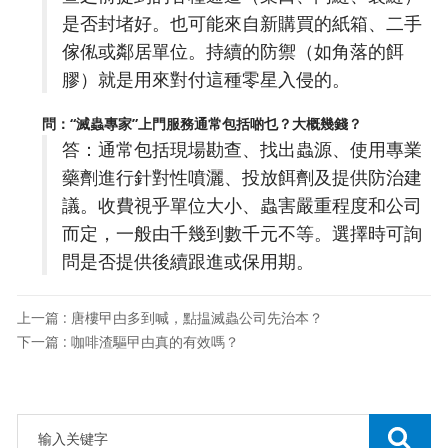
是否封堵好。也可能來自新購買的紙箱、二手
傢俬或鄰居單位。持續的防禦（如角落的餌
膠）就是用來對付這種零星入侵的。
問：“滅蟲專家”上門服務通常包括啲乜？大概幾錢？
答：通常包括現場勘查、找出蟲源、使用專業
藥劑進行針對性噴灑、投放餌劑及提供防治建
議。收費視乎單位大小、蟲害嚴重程度和公司
而定，一般由千幾到數千元不等。選擇時可詢
問是否提供後續跟進或保用期。
上一篇 : 唐樓曱甴多到喊，點揾滅蟲公司先治本？
下一篇 : 咖啡渣驅曱甴真的有效嗎？