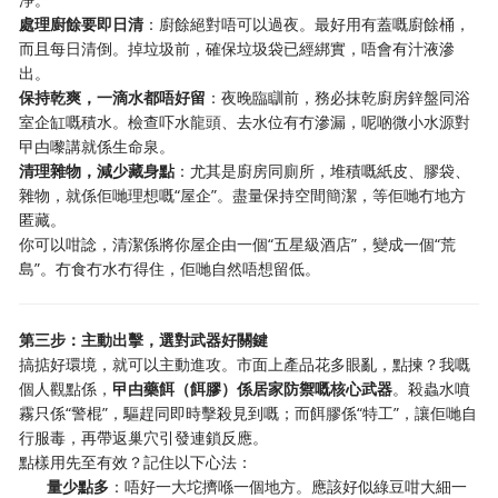
處理廚餘要即日清
：廚餘絕對唔可以過夜。最好用有蓋嘅廚餘桶，
而且每日清倒。掉垃圾前，確保垃圾袋已經綁實，唔會有汁液滲
出。
保持乾爽，一滴水都唔好留
：夜晚臨瞓前，務必抹乾廚房鋅盤同浴
室企缸嘅積水。檢查吓水龍頭、去水位有冇滲漏，呢啲微小水源對
曱甴嚟講就係生命泉。
清理雜物，減少藏身點
：尤其是廚房同廁所，堆積嘅紙皮、膠袋、
雜物，就係佢哋理想嘅“屋企”。盡量保持空間簡潔，等佢哋冇地方
匿藏。
你可以咁諗，清潔係將你屋企由一個“五星級酒店”，變成一個“荒
島”。冇食冇水冇得住，佢哋自然唔想留低。
第三步：主動出擊，選對武器好關鍵
搞掂好環境，就可以主動進攻。市面上產品花多眼亂，點揀？我嘅
個人觀點係，
曱甴藥餌（餌膠）係居家防禦嘅核心武器
。殺蟲水噴
霧只係“警棍”，驅趕同即時擊殺見到嘅；而餌膠係“特工”，讓佢哋自
行服毒，再帶返巢穴引發連鎖反應。
點樣用先至有效？記住以下心法：
量少點多
：唔好一大坨擠喺一個地方。應該好似綠豆咁大細一