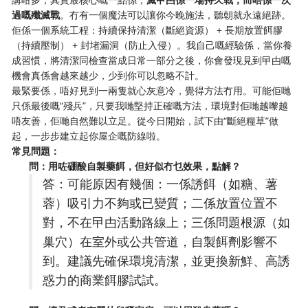
過嘅殲滅戰
。冇有一個魔法可以讓你今晚施法，聽朝就永遠絕跡。
佢係一個系統工程：持續保持清潔（斷絕資源） + 長期放置餌膠
（持續壓制） + 封堵漏洞（防止入侵）。我自己嘅經驗係，當你養
成習慣，將清潔同檢查當成日常一部分之後，你會發現見到曱甴嘅
機會真係會越來越少，少到你可以忽略不計。
最緊要係，唔好見到一兩隻就心灰意冷，覺得方法冇用。可能佢哋
只係最後嘅“殘兵”，只要我哋堅持正確嘅方法，環境對佢哋越嚟越
唔友善，佢哋自然難以立足。從今日開始，試下由“斷絕糧草”做
起，一步步建立起你屋企嘅防線啦。
常見問題：
問：用咗硼酸自製藥餌，但好似冇乜效果，點解？
答：可能原因有幾個：一係誘餌（如糖、薯
蓉）吸引力不夠或已變質；二係放置位置不
對，不在曱甴活動路線上；三係問題根源（如
巢穴）在室外或公共管道，自製餌劑影響不
到。建議先確保環境清潔，並更換新鮮、高誘
惑力的商業餌膠試試。