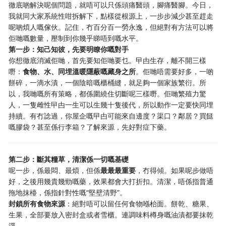
徹底啲解決呢個問題，就唔可以只係頭痛醫頭，腳痛醫腳。今日，
我就同大家系統性咁拆解下，點樣從根源上，一步步減少甚至趕走
呢啲煩人嘅傢伙。記住，冇百分百一勞永逸，但絕對有方法可以將
佢哋嘅數量，壓制到你幾乎睇唔到嘅水平。
第一步：知己知彼，先要明瞭你嘅對手
你想徹底消滅佢哋，首先要知佢哋要乜。曱甴生存，離不開三樣
嘢：
食物、水、同埋溫暖隱蔽嘅藏身之所
。佢哋唔需要好多，一啲
餅碎，一滴水漬，一個陰暗嘅櫃桶縫，就足夠一個家族繁衍。所
以，我哋嘅所有策略，都係圍繞住切斷呢三樣嘢。佢哋繁殖力驚
人，一隻雌性曱甴一生可以生幾十隻後代，所以動作一定要快同埋
持續。有冇諗過，你屋企嘅曱甴可能來自邊度？渠口？鄰居？買餸
嘅膠袋？甚至係行李箱？了解來源，先好對症下藥。
第二步：斷其糧草，清潔係一切嘅基礎
呢一步，係最悶、最煩，但係
最最最重要
，冇得傾。如果呢步做唔
好，之後用幾貴幾勁嘅藥，效果都會大打折扣。清潔，唔係指普通
拖地抹檯，係指針對性嘅“堅壁清野”。
封鎖所有食物來源
：絕對唔可以留任何食物喺枱面。餅乾、糖果、
生果，全部要放入密封盒或者雪櫃。連調味料樽身嘅油漬都要抹乾
淨。