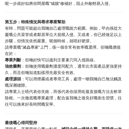
呢一步就好似將你間屋嘅“城牆”修補好，阻止外敵輕易入侵。
第五步：特殊情況與尋求專業幫助
有時，問題可能超出我哋自己處理嘅能力範圍。例如，曱甴係從大
廈嘅公共渠管或者鄰居單位大規模入侵。又或者，你已經做足以上
步驟，但情況依然嚴重。呢個時候，就唔好硬撐。
請專業嘅“滅蟲專家”上門，係一個非常有效率嘅選擇。佢哋嘅價值
在於：
專業判斷
：佢哋好快可以搵到主要巢穴同入侵路線。
強效藥劑
：佢哋使用嘅藥劑濃度同配方，通常比市面產品更強更持
久，而且佢哋知道點樣用先最安全有效。
處理源頭
：可以用煙霧或者專用工具，處理一啲我哋自己無法觸及
嘅深層縫隙。
請專業人士唔代表你失敗，而係代表你採用咗最直接嘅方法去斬草
除根。一次徹底嘅專業處理，配合返我哋之後良好嘅衛生習慣，往
往可以換來好長時間嘅安寧。
最後嘅心得同堅持
講咁多，其實最核心嘅一點係，
滅曱甴係一場持久戰，而唔係一次