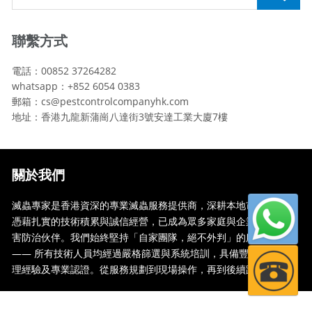
聯繫方式
電話：00852 37264282
whatsapp：+852 6054 0383
郵箱：cs@pestcontrolcompanyhk.com
地址：香港九龍新蒲崗八達街3號安達工業大廈7樓
關於我們
滅蟲專家是香港資深的專業滅蟲服務提供商，深耕本地市場多年，
憑藉扎實的技術積累與誠信經營，已成為眾多家庭與企業信賴的蟲
害防治伙伴。我們始終堅持「自家團隊，絕不外判」的服務承諾
—— 所有技術人員均經過嚴格篩選與系統培訓，具備豐富的現場處
理經驗及專業認證。從服務規劃到現場操作，再到後續跟蹤，全...