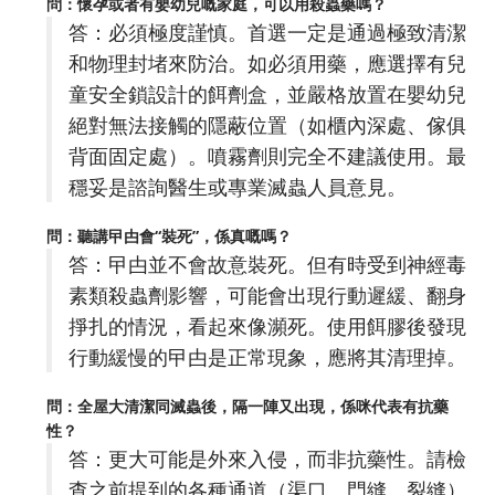
問：懷孕或者有嬰幼兒嘅家庭，可以用殺蟲藥嗎？
答：必須極度謹慎。首選一定是通過極致清潔
和物理封堵來防治。如必須用藥，應選擇有兒
童安全鎖設計的餌劑盒，並嚴格放置在嬰幼兒
絕對無法接觸的隱蔽位置（如櫃內深處、傢俱
背面固定處）。噴霧劑則完全不建議使用。最
穩妥是諮詢醫生或專業滅蟲人員意見。
問：聽講曱甴會“裝死”，係真嘅嗎？
答：曱甴並不會故意裝死。但有時受到神經毒
素類殺蟲劑影響，可能會出現行動遲緩、翻身
掙扎的情況，看起來像瀕死。使用餌膠後發現
行動緩慢的曱甴是正常現象，應將其清理掉。
問：全屋大清潔同滅蟲後，隔一陣又出現，係咪代表有抗藥
性？
答：更大可能是外來入侵，而非抗藥性。請檢
查之前提到的各種通道（渠口、門縫、裂縫）