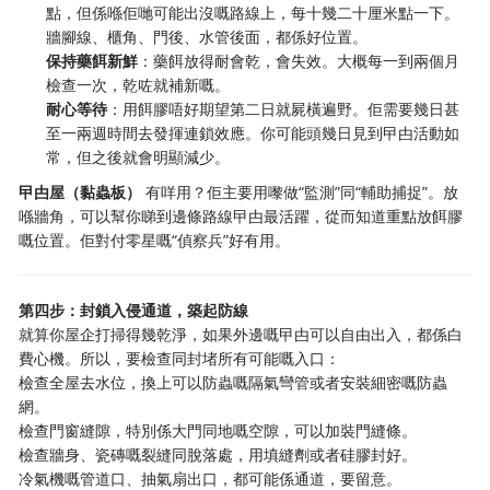
點，但係喺佢哋可能出沒嘅路線上，每十幾二十厘米點一下。
牆腳線、櫃角、門後、水管後面，都係好位置。
保持藥餌新鮮
：藥餌放得耐會乾，會失效。大概每一到兩個月
檢查一次，乾咗就補新嘅。
耐心等待
：用餌膠唔好期望第二日就屍橫遍野。佢需要幾日甚
至一兩週時間去發揮連鎖效應。你可能頭幾日見到曱甴活動如
常，但之後就會明顯減少。
曱甴屋（黏蟲板）
​ 有咩用？佢主要用嚟做“監測”同“輔助捕捉”。放
喺牆角，可以幫你睇到邊條路線曱甴最活躍，從而知道重點放餌膠
嘅位置。佢對付零星嘅“偵察兵”好有用。
第四步：封鎖入侵通道，築起防線
就算你屋企打掃得幾乾淨，如果外邊嘅曱甴可以自由出入，都係白
費心機。所以，要檢查同封堵所有可能嘅入口：
檢查全屋去水位，換上可以防蟲嘅隔氣彎管或者安裝細密嘅防蟲
網。
檢查門窗縫隙，特別係大門同地嘅空隙，可以加裝門縫條。
檢查牆身、瓷磚嘅裂縫同脫落處，用填縫劑或者硅膠封好。
冷氣機嘅管道口、抽氣扇出口，都可能係通道，要留意。