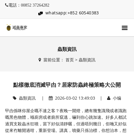
電話：00852 37264282
whatsapp:+852 60540383
蟲類資訊
當前位置：
首页
>
蟲類資訊
點樣徹底消滅曱甴？居家防蟲終極策略大公開
蟲類資訊
|
2026-03-02 13:49:03 |
小编
曱甴係咪你屋企嘅不速之客？夜晚一開燈，總有幾隻識飛或者識跑
嘅黑色物體，喺廚房或者廁所竄逃，嚇到你心跳加速。好多人都試
過買支殺蟲水狂噴，當下好似清靜曬，但過唔到幾日，佢哋又好似
從來冇離開過咁，重新登場。講真，噴藥只係治標，你想治本，想