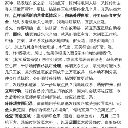
家呻，话发现白蚁之后，唔知点算，惊到唔敢同人讲，又惊传出去
客人唔敢再帮衬，更惊一搞装修灭虫就要停业几个月，真系头都大
埋。
点样喺唔影响营业嘅情况下，彻底处理白蚁
，仲要确保
食材安
全
，绝对系老板最关心嘅事。我哋唔讲废话，直接入正题。
首先，你要明确一点：烘焙店，对白蚁嚟讲，简直系五星级自助餐
厅。
面粉、糖
呢啲碳水化合物，就系佢哋嘅主食。木制嘅工作枱、
柜桶、货架，甚至系装修嘅木地脚线、假天花，都系佢哋嘅“点
心”。加上后厨通常比较潮湿，水气重，完美符合白蚁“暗、湿、
暖、静”嘅要求。所以，如果你喺店入面见到好似蚊滋咁嘅“飞
蚁”（其实系繁殖蚁）围住灯光转，或者木器表面有泥迹、敲落去有
空心声，
千祈唔好自己乱咁处理
。你嗰支杀虫水，喷死嘅可能只系
几只工蚁，巢穴深处嘅蚁后同成千上万嘅蚁兵，根本动不到分毫，
仲会打草惊蛇，令佢哋转移阵地，搞到更散更难搞。
咁，发现疑似迹象，第一步应该点做？我嘅建议系，
唔好声张，但
立即行动
。唔好自己拎扫把去扫啲蚁路，因为咁会破坏咗踪迹，令
之后嚟检查嘅师傅更难判断路线。你应该做嘅，系：
冷静观察同记录
：偷偷地用手机影低发现蚁路或受损位置嘅相。记
低大概范围，例如“西饼柜后方墙角”、“储物室第二个货架底层”。
检查“高危区域”
：重点睇吓
仓库
（面粉、糖存放点）、
后厨
（工作
枱下方、洗碗位附近嘅木柜）、以及
店面
嘅木质装饰位。白蚁好聪