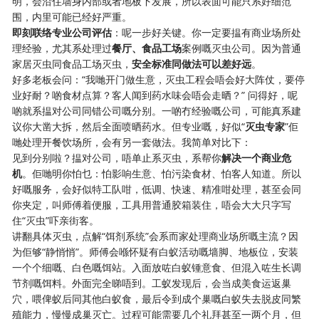
明，会沿住墙身内部或者地板下发展，所以表面可能只系好细范
围，内里可能已经好严重。
即刻联络专业公司评估
：呢一步好关键。你一定要揾有商业场所处
理经验，尤其系处理过
餐厅、食品工场
案例嘅灭虫公司。因为普通
家居灭虫同食品工场灭虫，
安全标准同做法可以差好远
。
好多老板会问：“我哋开门做生意，灭虫工程会唔会好大阵仗，要停
业好耐？啲食材点算？客人闻到药水味会唔会走晒？” 问得好，呢
啲就系揾对公司同错公司嘅分别。一啲冇经验嘅公司，可能真系建
议你大凿大拆，然后全面喷晒药水。但专业嘅，好似“
灭虫专家
”佢
哋处理开餐饮场所，会有另一套做法。我简单对比下：
见到分别啦？揾对公司，唔单止系灭虫，系帮你
解决一个商业危
机
。佢哋明你怕乜：怕影响生意、怕污染食材、怕客人知道。所以
好嘅服务，会好似特工队咁，低调、快速、精准咁处理，甚至会同
你夹定，叫师傅着便服，工具用普通胶箱装住，唔会大大只字写
住“灭虫”吓亲街客。
讲翻具体灭虫，点解“饵剂系统”会系而家处理商业场所嘅主流？因
为佢够“静悄悄”。师傅会喺怀疑有白蚁活动嘅墙脚、地板位，安装
一个个细嘅、白色嘅饵站。入面放咗白蚁锺意食、但混入咗生长调
节剂嘅饵料。外面完全睇唔到。工蚁发现后，会当成美食运返巢
穴，喂俾蚁后同其他白蚁食，最后令到成个巢嘅白蚁失去脱皮同繁
殖能力，慢慢成巢灭亡。过程可能需要几个礼拜甚至一两个月，但