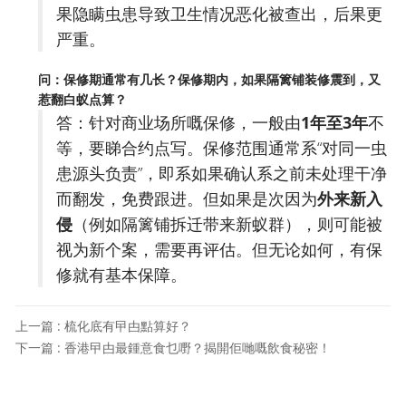
果隐瞒虫患导致卫生情况恶化被查出，后果更
严重。
问：保修期通常有几长？保修期内，如果隔篱铺装修震到，又
惹翻白蚁点算？
答：针对商业场所嘅保修，一般由
1年至3年
不
等，要睇合约点写。保修范围通常系“对同一虫
患源头负责”，即系如果确认系之前未处理干净
而翻发，免费跟进。但如果是次因为
外来新入
侵
（例如隔篱铺拆迁带来新蚁群），则可能被
视为新个案，需要再评估。但无论如何，有保
修就有基本保障。
上一篇 : 梳化底有曱甴點算好？
下一篇 : 香港曱甴最鍾意食乜嘢？揭開佢哋嘅飲食秘密！