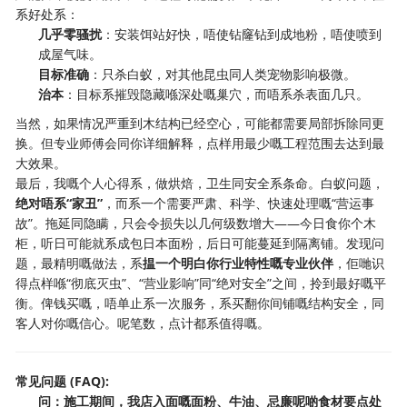
系好处系：
几乎零骚扰
：安装饵站好快，唔使钻窿钻到成地粉，唔使喷到
成屋气味。
目标准确
：只杀白蚁，对其他昆虫同人类宠物影响极微。
治本
：目标系摧毁隐藏喺深处嘅巢穴，而唔系杀表面几只。
当然，如果情况严重到木结构已经空心，可能都需要局部拆除同更
换。但专业师傅会同你详细解释，点样用最少嘅工程范围去达到最
大效果。
最后，我嘅个人心得系，做烘焙，卫生同安全系条命。白蚁问题，
绝对唔系“家丑”
，而系一个需要严肃、科学、快速处理嘅“营运事
故”。拖延同隐瞒，只会令损失以几何级数增大——今日食你个木
柜，听日可能就系成包日本面粉，后日可能蔓延到隔离铺。发现问
题，最精明嘅做法，系
揾一个明白你行业特性嘅专业伙伴
，佢哋识
得点样喺“彻底灭虫”、“营业影响”同“绝对安全”之间，拎到最好嘅平
衡。俾钱买嘅，唔单止系一次服务，系买翻你间铺嘅结构安全，同
客人对你嘅信心。呢笔数，点计都系值得嘅。
常见问题 (FAQ):
问：施工期间，我店入面嘅面粉、牛油、忌廉呢啲食材要点处