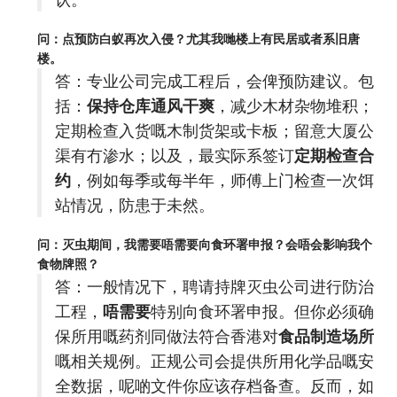
问：点预防白蚁再次入侵？尤其我哋楼上有民居或者系旧唐
楼。
答：专业公司完成工程后，会俾预防建议。包
括：
保持仓库通风干爽
，减少木材杂物堆积；
定期检查入货嘅木制货架或卡板；留意大厦公
渠有冇渗水；以及，最实际系签订
定期检查合
约
，例如每季或每半年，师傅上门检查一次饵
站情况，防患于未然。
问：灭虫期间，我需要唔需要向食环署申报？会唔会影响我个
食物牌照？
答：一般情况下，聘请持牌灭虫公司进行防治
工程，
唔需要
特别向食环署申报。但你必须确
保所用嘅药剂同做法符合香港对
食品制造场所
嘅相关规例。正规公司会提供所用化学品嘅安
全数据，呢啲文件你应该存档备查。反而，如