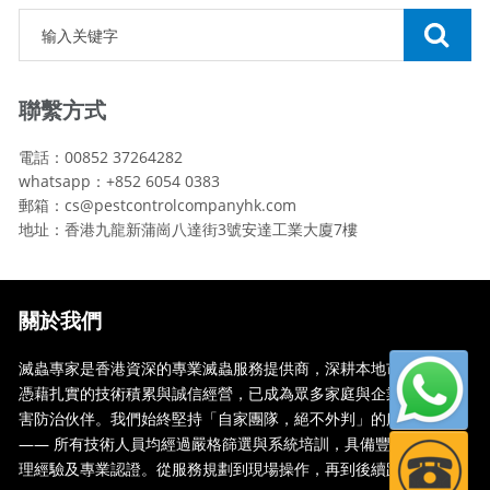
聯繫方式
電話：00852 37264282
whatsapp：+852 6054 0383
郵箱：cs@pestcontrolcompanyhk.com
地址：香港九龍新蒲崗八達街3號安達工業大廈7樓
關於我們
滅蟲專家是香港資深的專業滅蟲服務提供商，深耕本地市場多年，
憑藉扎實的技術積累與誠信經營，已成為眾多家庭與企業信賴的蟲
害防治伙伴。我們始終堅持「自家團隊，絕不外判」的服務承諾
—— 所有技術人員均經過嚴格篩選與系統培訓，具備豐富的現場處
理經驗及專業認證。從服務規劃到現場操作，再到後續跟蹤，全...