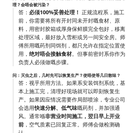
理？会唔会被污染？
答：
必须100%妥善处理！
​ 正规流程系，施工
前，你需要将所有开封同未开封嘅食材、原
料，用密封胶箱或厚身保鲜膜完全包好，移离
处理区域，最好放入雪柜或另一间安全房。师
傅所用嘅药剂同饵剂，都只允许在指定位置使
用，
绝对唔会接触食材
。但事前密封系你作为
负责人必须做嘅步骤。
问：灭虫之后，几时先可以恢复生产？使唔使等几日散味？
答：视乎所用方法。如果系安装饵剂系统，基
本上施工完，清理好现场就可以即刻恢复生
产。如果因应情况需要作局部喷涂，专业公司
会选用
快速分解、低气味
嘅药剂，并加强通
风。通常喺
非营业时间施工，翌日早上开业
前
，空气质素已回复正常。师傅会做检测确
认。