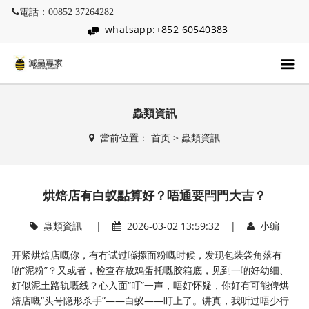
電話：00852 37264282
whatsapp:+852 60540383
蟲類資訊
當前位置：
首页
>
蟲類資訊
烘焙店有白蚁點算好？唔通要閂門大吉？
蟲類資訊
|
2026-03-02 13:59:32 |
小编
开紧烘焙店嘅你，有冇试过喺摞面粉嘅时候，发现包装袋角落有
啲“泥粉”？又或者，检查存放鸡蛋托嘅胶箱底，见到一啲好幼细、
好似泥土路轨嘅线？心入面“叮”一声，唔好怀疑，你好有可能俾烘
焙店嘅“头号隐形杀手”——白蚁——盯上了。讲真，我听过唔少行