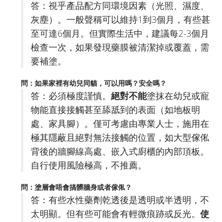
答：視乎產品配方同環境因素（光照、濕度、
灰塵）。一般聲稱可以維持1到3個月，有些甚
至可達6個月。但實際生活中，建議每2-3個月
檢查一次，如果發現藥膜被清潔掉或覆蓋，需
要補塗。
問：如果家裡有幼兒同貓，可以用嗎？安全嗎？
答：必須極度謹慎。
絕對不能
塗抹在幼兒或寵
物能直接接觸甚至舔舐到的表面（如地板明
處、家具腳）。僅可考慮由專業人士，施用在
極其隱蔽且絕對無法接觸的位置，如大型傢俬
背後的牆腳線高處、嵌入式廚櫃的內部頂板。
自行使用風險極高，不推薦。
問：塗層會唔會搞髒牆身或者傢俬？
答：有些水性藥劑乾透後是透明或半透明，不
太明顯。但有些可能會有輕微痕跡或反光。
使