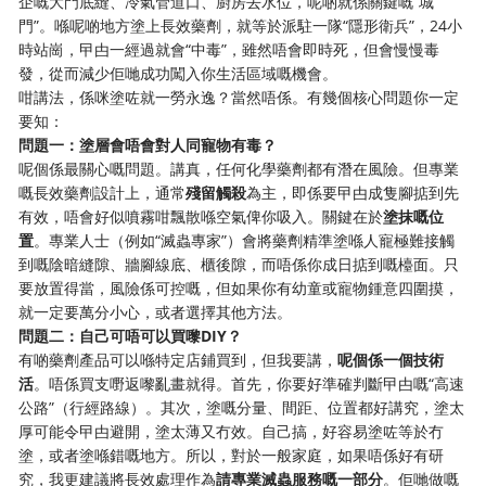
企嘅大門底縫、冷氣管道口、廚房去水位，呢啲就係關鍵嘅“城
門”。喺呢啲地方塗上長效藥劑，就等於派駐一隊“隱形衛兵”，24小
時站崗，曱甴一經過就會“中毒”，雖然唔會即時死，但會慢慢毒
發，從而減少佢哋成功闖入你生活區域嘅機會。
咁講法，係咪塗咗就一勞永逸？當然唔係。有幾個核心問題你一定
要知：
問題一：塗層會唔會對人同寵物有毒？
呢個係最關心嘅問題。講真，任何化學藥劑都有潛在風險。但專業
嘅長效藥劑設計上，通常
殘留觸殺
為主，即係要曱甴成隻腳掂到先
有效，唔會好似噴霧咁飄散喺空氣俾你吸入。關鍵在於
塗抹嘅位
置
。專業人士（例如“滅蟲專家”）會將藥劑精準塗喺人寵極難接觸
到嘅陰暗縫隙、牆腳線底、櫃後隙，而唔係你成日掂到嘅檯面。只
要放置得當，風險係可控嘅，但如果你有幼童或寵物鍾意四圍摸，
就一定要萬分小心，或者選擇其他方法。
問題二：自己可唔可以買嚟DIY？
有啲藥劑產品可以喺特定店鋪買到，但我要講，
呢個係一個技術
活
。唔係買支嘢返嚟亂畫就得。首先，你要好準確判斷曱甴嘅“高速
公路”（行經路線）。其次，塗嘅分量、間距、位置都好講究，塗太
厚可能令曱甴避開，塗太薄又冇效。自己搞，好容易塗咗等於冇
塗，或者塗喺錯嘅地方。所以，對於一般家庭，如果唔係好有研
究，我更建議將長效處理作為
請專業滅蟲服務嘅一部分
。佢哋做嘅