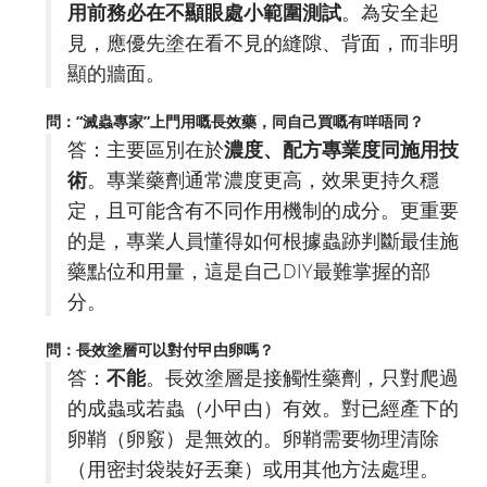
用前務必在不顯眼處小範圍測試
。為安全起
見，應優先塗在看不見的縫隙、背面，而非明
顯的牆面。
問：“滅蟲專家”上門用嘅長效藥，同自己買嘅有咩唔同？
答：主要區別在於
濃度、配方專業度同施用技
術
。專業藥劑通常濃度更高，效果更持久穩
定，且可能含有不同作用機制的成分。更重要
的是，專業人員懂得如何根據蟲跡判斷最佳施
藥點位和用量，這是自己DIY最難掌握的部
分。
問：長效塗層可以對付曱甴卵嗎？
答：
不能
。長效塗層是接觸性藥劑，只對爬過
的成蟲或若蟲（小曱甴）有效。對已經產下的
卵鞘（卵竅）是無效的。卵鞘需要物理清除
（用密封袋裝好丟棄）或用其他方法處理。