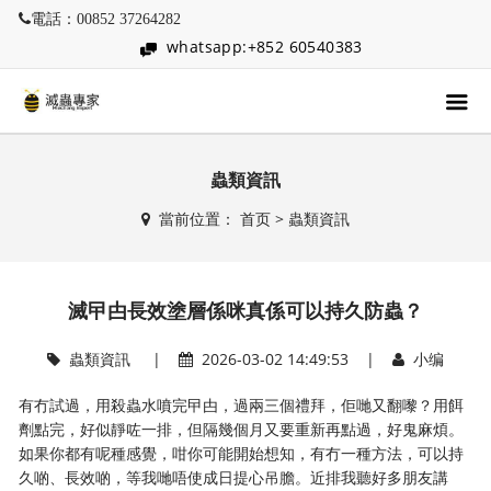
電話：00852 37264282
whatsapp:+852 60540383
蟲類資訊
當前位置：
首页
>
蟲類資訊
滅曱甴長效塗層係咪真係可以持久防蟲？
蟲類資訊
|
2026-03-02 14:49:53 |
小编
有冇試過，用殺蟲水噴完曱甴，過兩三個禮拜，佢哋又翻嚟？用餌
劑點完，好似靜咗一排，但隔幾個月又要重新再點過，好鬼麻煩。
如果你都有呢種感覺，咁你可能開始想知，有冇一種方法，可以持
久啲、長效啲，等我哋唔使成日提心吊膽。近排我聽好多朋友講