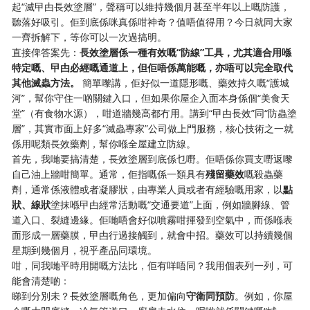
起“滅曱甴長效塗層”，聲稱可以維持幾個月甚至半年以上嘅防護，
聽落好吸引。佢到底係咪真係咁神奇？值唔值得用？今日就同大家
一齊拆解下，等你可以一次過搞明。
直接俾答案先：
長效塗層係一種有效嘅“防線”工具，尤其適合用喺
特定嘅、曱甴必經嘅通道上，但佢唔係萬能嘅，亦唔可以完全取代
其他滅蟲方法。
​ 簡單嚟講，佢好似一道隱形嘅、藥效持久嘅“護城
河”，幫你守住一啲關鍵入口，但如果你屋企入面本身係個“美食天
堂”（有食物水源），咁道牆幾高都冇用。講到“曱甴長效”同“防蟲塗
層”，其實市面上好多“滅蟲專家”公司做上門服務，核心技術之一就
係用呢類長效藥劑，幫你喺全屋建立防線。
首先，我哋要搞清楚，長效塗層到底係乜嘢。佢唔係你買支嘢返嚟
自己油上牆咁簡單。通常，佢指嘅係一類具有
殘留藥效
嘅殺蟲藥
劑，通常係液體或者凝膠狀，由專業人員或者有經驗嘅用家，以
點
狀、線狀
塗抹喺曱甴經常活動嘅“交通要道”上面，例如牆腳線、管
道入口、裂縫邊緣。佢哋唔會好似噴霧咁揮發到空氣中，而係喺表
面形成一層藥膜，曱甴行過接觸到，就會中招。藥效可以持續幾個
星期到幾個月，視乎產品同環境。
咁，同我哋平時用開嘅方法比，佢有咩唔同？我用個表列一列，可
能會清楚啲：
睇到分別未？長效塗層嘅角色，更加偏向
守衛同預防
。例如，你屋