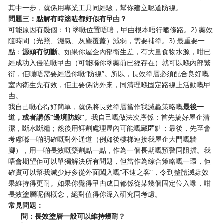
其中一步，就係用專業工具同經驗，幫你建立呢道防線。
問題三：點解有時塗咗都好似有曱甴？
可能原因有幾個：1) 塗嘅位置唔啱，曱甴根本唔行嗰條路。2) 藥效
隨時間（光照、濕氣、灰塵覆蓋）減弱，需要補塗。3) 最重要一
點：
源頭冇切斷
。如果你屋企內部衛生差，有大量食物水源，咁已
經成功入侵咗嘅曱甴（可能喺你塗藥前已經存在）就可以喺內部繁
衍，佢哋唔需要經過你嘅“防線”。所以，長效塗層必須配合良好嘅
室內衛生先有效，佢主要係防外來，同清理喺固定路線上活動嘅曱
甴。
我自己嘅心得好簡單，就係將長效塗層當作我滅蟲策略嘅
最後一
道，或者講係“邊境防線”
。我自己嘅做法次序係：首先搞好屋企清
潔，斷水斷糧；然後用餌劑處理屋內可能嘅藏匿點；最後，先至會
考慮喺一啲明確嘅對外通道（例如後樓梯連接我屋企大門嘅牆
腳），用一啲長效嘅藥劑點一點，作為一個長期嘅預警同阻擋。我
唔會期望佢可以單獨解決所有問題，但當作為綜合策略嘅一環，佢
確實可以幫我減少好多從外面闖入嘅“不速之客”，令到整體滅蟲效
果維持得更耐。如果你覺得曱甴成日都係從某幾個固定位入嚟，咁
長效塗層呢個概念，絕對值得你深入研究同考慮。
常見問題：
問：長效塗層一般可以維持幾耐？