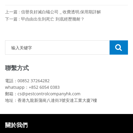
上一篇 : 信譽良好滅白蟻公司 _ 收費透明,保用期詳解
下一篇 : 曱甴由出生到死亡 到底經歷幾耐？
聯繫方式
電話：00852 37264282
whatsapp：+852 6054 0383
郵箱：cs@pestcontrolcompanyhk.com
地址：香港九龍新蒲崗八達街3號安達工業大廈7樓
關於我們