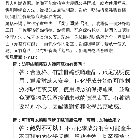
具去判斷蟲源。佢哋可能會檢查大廈嘅公共區域，或者使用煙霧、
餌劑等綜合方法，從根源去處理問題。對於一啲結構複雜嘅舊樓，
呢個往往係最徹底嘅解決方案。
總括來講，對付浴室曱甴，
「防」重於「治」
。噴霧係一個好好嘅
工具，但你要識得點樣揀、點樣用。配合保持乾爽、封閉入口呢啲
物理方法，先可以長治久安。記住，你嘅目標唔係殺光全世界嘅曱
甴（亦都冇可能），而係令你間浴室，對佢哋嚟講，變成一個又
乾、又冇窿路、又冇野食嘅「荒島」，佢哋自然唔會嚟啦。
常見問題 (FAQ):
問：防曱甴噴霧對人體同寵物有害嗎？
答：合規格、有註冊編號嘅產品，跟足說明使
用，通常對成人安全。但化學成分始終可能刺
激呼吸道或皮膚。使用時必須保持通風，並避
免讓寵物及兒童接觸未乾的噴灑表面。有養貓
要特別小心，因貓隻對多種化學品更敏感。
問：可唔可以將唔同牌子嘅噴霧混埋一齊用，加強效果？
答：
絕對不可以！
​ 不同化學成分混合可能產生
不可預知的化學反應，導致失效，甚至釋放出