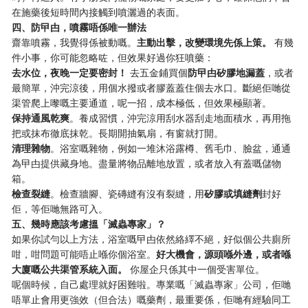
在施藥後短時間內接觸到噴灑過的表面。
四、防曱甴，噴霧唔係唯一辦法
齋靠噴霧，我覺得係被動嘅。
主動出擊，改變環境先係上策。
​ 有幾
件小事，你可能忽略咗，但效果好過你狂噴藥：
去水位，夜晚一定要密封！
​ 去五金鋪買個
防曱甴矽膠地漏蓋
，或者
最簡單，沖完涼後，用個水撥或者膠蓋蓋住個去水口。斷絕佢哋從
渠管爬上嚟嘅主要通道，呢一招，成本極低，但效果極顯著。
保持通風乾爽
。養成習慣，沖完涼用刮水器刮走地面積水，再用拖
把或抹布徹底抹乾。長期開抽氣扇，有窗就打開。
清理雜物
。浴室嘅雜物，例如一堆沐浴露樽、舊毛巾、臉盆，通通
為曱甴提供藏身地。盡量將物品離地放置，或者放入有蓋嘅儲物
箱。
檢查裂縫
。檢查牆腳、瓷磚縫有沒有裂縫，用
矽膠或填縫劑
封好
佢，等佢哋無路可入。
五、幾時應該考慮搵「滅蟲專家」？
如果你試勻以上方法，浴室嘅曱甴依然絡繹不絕，好似個公共廁所
咁，咁問題可能唔止喺你個浴室。
好大機會，源頭喺外邊，或者喺
大廈嘅公共渠管系統入面。
​ 你屋企只係其中一個受害單位。
呢個時候，自己處理就好困難啦。專業嘅「滅蟲專家」公司，佢哋
唔單止會用更強效（但合法）嘅藥劑，最重要係，佢哋有經驗同工