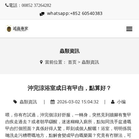
電話：00852 37264282
whatsapp:+852 60540383
蟲類資訊
當前位置：
首页
>
蟲類資訊
沖完涼浴室成日有曱甴，點算好？
蟲類資訊
|
2026-03-02 15:04:32 |
小编
喂，你有冇試過，沖完個涼好舒服，一轉身，突然見到牆腳有隻曱
甴疾走過去？或者朝早瞓醒，迷迷糊糊入廁所，點知同洗手盆邊嘅
曱甴打個照面？真係好得人驚，即刻成個人醒曬！浴室，明明係我
哋洗走污糟嘢嘅地方，點解會變成曱甴嘅樂園？究竟有冇辦法，可