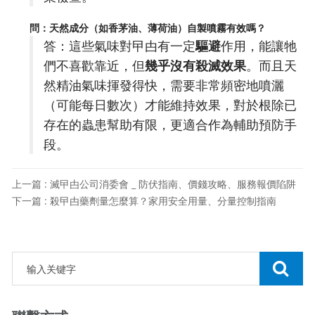
問：天然成分（如香茅油、薄荷油）自製噴霧有效嗎？
答：這些氣味對曱甴有一定
驅避
作用，能讓牠
們不喜歡靠近，但
幾乎沒有殺滅效果
。而且天
然精油氣味揮發得快，需要非常頻密地噴灑
（可能每日數次）才能維持效果，對於根除已
存在的蟲患幫助有限，更適合作為輔助預防手
段。
上一篇 : 滅曱甴公司消委會 _ 防伏指南、價錢攻略、服務報價陷阱
下一篇 : 殺曱甴藥劑量怎麼算？家用安全用量、分量控制指南