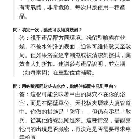
有毒氣體，非常危險。每次只應使用一種產
品。
問：噴完一次，藥效可以維持幾耐？
答：視乎產品配方同環境。殘留型噴霧在乾
燥、不被水沖洗的表面，通常可維持數天至數
周。但如果浴室經常潮濕或被清潔劑擦拭，藥
效會大打折扣。建議參考產品說明，並定期
（如每兩周）在重點位置補噴。
問：用咗噴霧同封咗去水位，點解仲係間中見到曱甴？
答：這很可能意味著曱甴的巢穴不在你的浴
室，而是在隔壁單位、天花板夾層或大廈管道
中。你做的措施是「防守」，但仍有零星「散
兵」從其他路線誤闖進來。這種情況，需觀察
牠們的出現是否頻密，再決定是否需要尋求專
業檢查。