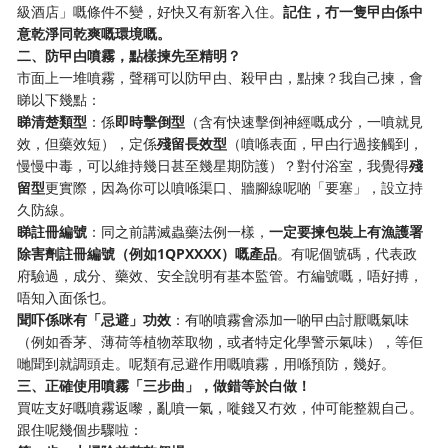
級酒店」嘅條件不變，好快又有新客入住。
記住，冇一隻曱甴係中
意乾淨同乾爽嘅環境嘅。
二、防曱甴噴霧，點樣揀先至精明？
市面上一堆噴霧，聲稱可以防曱甴、殺曱甴，點揀？我自己揀，會
睇以下幾點：
睇清楚類型
：係
即時擊倒型
（含有快速擊倒神經嘅成分，一噴就見
效，但藥效短），定係
殘留長效型
（噴喺表面，曱甴行過接觸到，
慢慢中毒，可以維持幾日甚至幾星期防護）？對付浴室，我覺得
殘
留型
更實際，因為你可以噴喺渠口、牆腳線呢啲「要塞」，設立持
久防線。
睇註冊編號
：同之前講滅蟲藥法例一樣，
一定要揀包裝上有漁護署
除害劑註冊編號（例如1QPXXXX）嘅產品
。有呢個號碼，代表政
府驗過，成分、藥效、安全說明有基本監管。冇編號嘅，唔好搏，
唔知入面係乜。
聞吓係咪有「忌避」功效
：有啲噴霧會添加一啲曱甴討厭嘅氣味
（例如香茅、薄荷等植物萃取物，或者特定化學警示氣味），等佢
哋聞到就調頭走。呢類有忌避作用嘅噴霧，用喺預防，幾好。
三、正確使用噴霧「三步曲」，做錯等於白做！
買咗支好嘅噴霧返嚟，亂噴一氣，嘥錢又冇效，仲可能整親自己。
跟住呢幾個步驟啦：