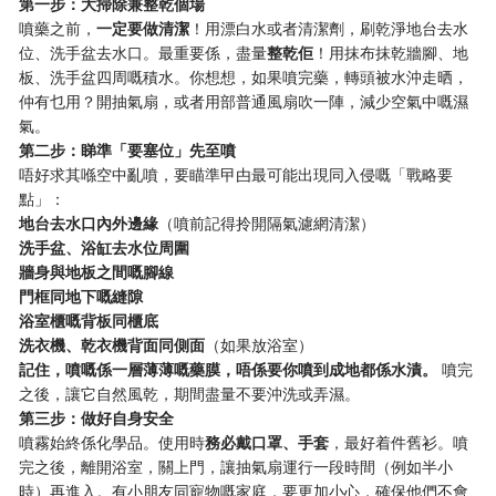
第一步：大掃除兼整乾個場
噴藥之前，
一定要做清潔
！用漂白水或者清潔劑，刷乾淨地台去水
位、洗手盆去水口。最重要係，盡量
整乾佢
！用抹布抹乾牆腳、地
板、洗手盆四周嘅積水。你想想，如果噴完藥，轉頭被水沖走晒，
仲有乜用？開抽氣扇，或者用部普通風扇吹一陣，減少空氣中嘅濕
氣。
第二步：睇準「要塞位」先至噴
唔好求其喺空中亂噴，要瞄準曱甴最可能出現同入侵嘅「戰略要
點」：
地台去水口內外邊緣
（噴前記得拎開隔氣濾網清潔）
洗手盆、浴缸去水位周圍
牆身與地板之間嘅腳線
門框同地下嘅縫隙
浴室櫃嘅背板同櫃底
洗衣機、乾衣機背面同側面
（如果放浴室）
記住，噴嘅係一層薄薄嘅藥膜，唔係要你噴到成地都係水漬。
​ 噴完
之後，讓它自然風乾，期間盡量不要沖洗或弄濕。
第三步：做好自身安全
噴霧始終係化學品。使用時
務必戴口罩、手套
，最好着件舊衫。噴
完之後，離開浴室，關上門，讓抽氣扇運行一段時間（例如半小
時）再進入。有小朋友同寵物嘅家庭，要更加小心，確保他們不會