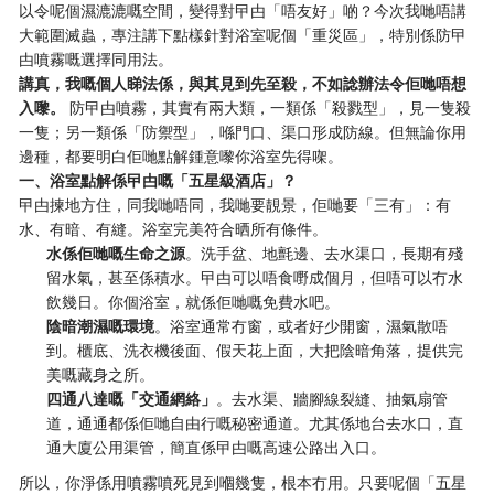
以令呢個濕漉漉嘅空間，變得對曱甴「唔友好」啲？今次我哋唔講
大範圍滅蟲，專注講下點樣針對浴室呢個「重災區」，特別係防曱
甴噴霧嘅選擇同用法。
講真，我嘅個人睇法係，與其見到先至殺，不如諗辦法令佢哋唔想
入嚟。
​ 防曱甴噴霧，其實有兩大類，一類係「殺戮型」，見一隻殺
一隻；另一類係「防禦型」，喺門口、渠口形成防線。但無論你用
邊種，都要明白佢哋點解鍾意嚟你浴室先得㗎。
一、浴室點解係曱甴嘅「五星級酒店」？
曱甴揀地方住，同我哋唔同，我哋要靚景，佢哋要「三有」：有
水、有暗、有縫。浴室完美符合晒所有條件。
水係佢哋嘅生命之源
。洗手盆、地氈邊、去水渠口，長期有殘
留水氣，甚至係積水。曱甴可以唔食嘢成個月，但唔可以冇水
飲幾日。你個浴室，就係佢哋嘅免費水吧。
陰暗潮濕嘅環境
。浴室通常冇窗，或者好少開窗，濕氣散唔
到。櫃底、洗衣機後面、假天花上面，大把陰暗角落，提供完
美嘅藏身之所。
四通八達嘅「交通網絡」
。去水渠、牆腳線裂縫、抽氣扇管
道，通通都係佢哋自由行嘅秘密通道。尤其係地台去水口，直
通大廈公用渠管，簡直係曱甴嘅高速公路出入口。
所以，你淨係用噴霧噴死見到嗰幾隻，根本冇用。只要呢個「五星