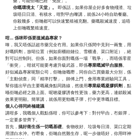
藥，可能佢哋已經「免疫」。
你嘅環境太「天堂」。
​ 即係話，如果你屋企好多食物殘渣、垃
圾唔日日清、有積水，咁對曱甴嚟講，就係24小時自助餐廳。
你殺幾多，佢哋都可以快速繁殖補充翻。藥嘅殺滅速度，追唔
上佢哋嘅繁殖速度。
咁… 係咪即係要搵滅蟲專家？
嗱，我又唔係話超市藥完全冇用。如果你只係間中見到一兩隻，用
好嘅餌劑，放啱位置（例如廚櫃鉸鏈位、雪櫃邊、渠口附近），絕
對可以控制到。但係，如果你面對嘅係一場「戰爭」，而唔係零星
「衝突」，咁就可能要考慮升級武器，即係
專業嘅滅曱甴服務
。
好似滅蟲專家呢類公司，佢哋做嘅嘢，同你自己買藥最大分別，係
「主動偵查」同「精準打擊」。師傅上門，會用專業經驗同工具，
幫你搵出曱甴主要嘅藏身點同路線，然後用
專業級嘅凝膠餌劑
，點
喺佢哋必經之路上面。呢啲凝膠誘食性更強，藥力更高，連鎖殺滅
效果更明顯。簡單講，就係用更勁嘅子彈，打中更準嘅目標。
個人心得同終極建議
講咁多，我嘅個人觀點係咁，你可以參考下：對付曱甴，冇銀彈，
一定要多管齊下。
首先，
搞好衛生係一切嘅基礎
。食物收好、垃圾每日清、渠口定期
用漂白水沖。冇嘢食，佢哋自然難生存，呢一步做唔好，你用咩神