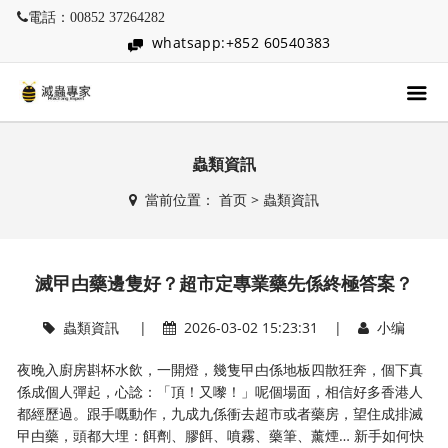
電話：00852 37264282
whatsapp:+852 60540383
蟲類資訊
當前位置：
首页
>
蟲類資訊
滅曱甴藥邊隻好？超市定專業藥先係終極答案？
蟲類資訊
|
2026-03-02 15:23:31 |
小编
夜晚入廚房斟杯水飲，一開燈，幾隻曱甴係地板四散狂奔，個下真
係成個人彈起，心諗：「頂！又嚟！」呢個場面，相信好多香港人
都經歷過。跟手嘅動作，九成九係衝去超市或者藥房，望住成排滅
曱甴藥，頭都大埋：餌劑、膠餌、噴霧、藥筆、薰煙… 新手如何快