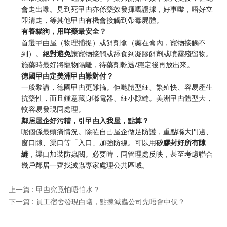
會走出嚟。見到死曱甴亦係藥效發揮嘅證據，好事嚟，唔好立
即清走，等其他曱甴有機會接觸到帶毒屍體。
有養貓狗，用咩藥最安全？
首選曱甴屋（物理捕捉）或餌劑盒（藥在盒內，寵物接觸不
到）。
絕對避免
讓寵物接觸或舔食到凝膠餌劑或噴霧殘留物。
施藥時最好將寵物隔離，待藥劑乾透/穩定後再放出來。
德國曱甴定美洲曱甴難對付？
一般黎講，德國曱甴更難搞。佢哋體型細、繁殖快、容易產生
抗藥性，而且鍾意藏身喺電器、細小隙縫。美洲曱甴體型大，
較容易發現同處理。
鄰居屋企好污糟，引曱甴入我屋，點算？
呢個係最頭痛情況。除咗自己屋企做足防護，重點喺大門邊、
窗口隙、渠口等「入口」加強防線。可以用
矽膠封好所有隙
縫
，渠口加裝防蟲閥。必要時，同管理處反映，甚至考慮聯合
幾戶鄰居一齊找滅蟲專家處理公共區域。
上一篇 : 曱甴究竟怕唔怕水？
下一篇 : 員工宿舍發現白蟻，點揀滅蟲公司先唔會中伏？