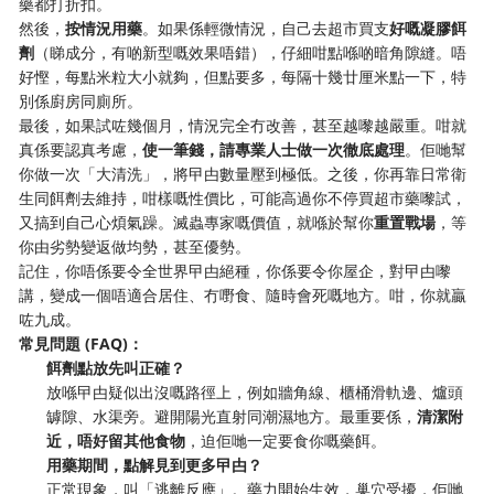
藥都打折扣。
然後，
按情況用藥
。如果係輕微情況，自己去超市買支
好嘅凝膠餌
劑
（睇成分，有啲新型嘅效果唔錯），仔細咁點喺啲暗角隙縫。唔
好慳，每點米粒大小就夠，但點要多，每隔十幾廿厘米點一下，特
別係廚房同廁所。
最後，如果試咗幾個月，情況完全冇改善，甚至越嚟越嚴重。咁就
真係要認真考慮，
使一筆錢，請專業人士做一次徹底處理
。佢哋幫
你做一次「大清洗」，將曱甴數量壓到極低。之後，你再靠日常衛
生同餌劑去維持，咁樣嘅性價比，可能高過你不停買超市藥嚟試，
又搞到自己心煩氣躁。滅蟲專家嘅價值，就喺於幫你
重置戰場
，等
你由劣勢變返做均勢，甚至優勢。
記住，你唔係要令全世界曱甴絕種，你係要令你屋企，對曱甴嚟
講，變成一個唔適合居住、冇嘢食、隨時會死嘅地方。咁，你就贏
咗九成。
常見問題 (FAQ)：
餌劑點放先叫正確？
放喺曱甴疑似出沒嘅路徑上，例如牆角線、櫃桶滑軌邊、爐頭
罅隙、水渠旁。避開陽光直射同潮濕地方。最重要係，
清潔附
近，唔好留其他食物
，迫佢哋一定要食你嘅藥餌。
用藥期間，點解見到更多曱甴？
正常現象，叫「逃離反應」。藥力開始生效，巢穴受擾，佢哋