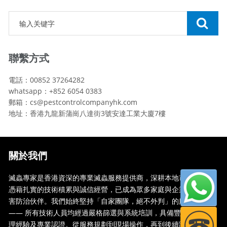
聯繫方式
電話：00852 37264282
whatsapp：+852 6054 0383
郵箱：cs@pestcontrolcompanyhk.com
地址：香港九龍新蒲崗八達街3號安達工業大廈7樓
關於我們
滅蟲專家是香港資深的專業滅蟲服務提供商，深耕本地市場多年，
憑藉扎實的技術積累與誠信經營，已成為眾多家庭與企業信賴的蟲
害防治伙伴。我們始終堅持「自家團隊，絕不外判」的服務承諾
—— 所有技術人員均經過嚴格篩選與系統培訓，具備豐富的現場處
理經驗及專業認證。從服務規劃到現場操作，再到後續跟蹤，全...