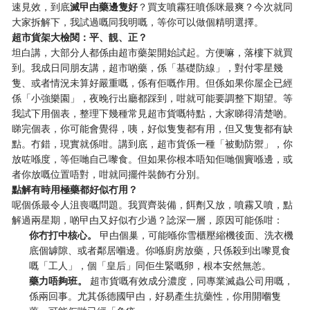
速見效，到底
滅曱甴藥邊隻好
？買支噴霧狂噴係咪最爽？今次就同
大家拆解下，我試過嘅同我明嘅，等你可以做個精明選擇。
超市貨架大檢閱：平、靚、正？
坦白講，大部分人都係由超市藥架開始試起。方便嘛，落樓下就買
到。我成日同朋友講，超市啲藥，係「基礎防線」，對付零星幾
隻、或者情況未算好嚴重嘅，係有佢嘅作用。但係如果你屋企已經
係「小強樂園」，夜晚行出廳都踩到，咁就可能要調整下期望。等
我試下用個表，整理下幾種常見超市貨嘅特點，大家睇得清楚啲。
睇完個表，你可能會覺得，咦，好似隻隻都有用，但又隻隻都有缺
點。冇錯，現實就係咁。講到底，超市貨係一種「被動防禦」，你
放咗喺度，等佢哋自己嚟食。但如果你根本唔知佢哋個竇喺邊，或
者你放嘅位置唔對，咁就同擺件裝飾冇分別。
點解有時用極藥都好似冇用？
呢個係最令人沮喪嘅問題。我買齊裝備，餌劑又放，噴霧又噴，點
解過兩星期，啲曱甴又好似冇少過？諗深一層，原因可能係咁：
你冇打中核心。
​ 曱甴個巢，可能喺你雪櫃壓縮機後面、洗衣機
底個罅隙、或者鄰居嗰邊。你喺廚房放藥，只係殺到出嚟覓食
嘅「工人」，個「皇后」同佢生緊嘅卵，根本安然無恙。
藥力唔夠班。
​ 超市貨嘅有效成分濃度，同專業滅蟲公司用嘅，
係兩回事。尤其係德國曱甴，好易產生抗藥性，你用開嗰隻