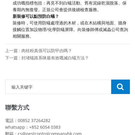
成功嘅指標包括：再見不到白蟻活動、舊有泥線乾涸脫落、保
養期內無復發。正規公司會提供後續檢查服務。
新裝修可以點預防白蟻？
裝修時，可使用防蟻處理過的木材，或在木結構與地面、牆身
接觸位置加設物理/化學防蟻屏障。向裝修師傅或滅蟲公司查詢
相關服務。
上一篇 : 肉桂粉真係可以防曱甴嗎？
下一篇 : 封堵蟻路系咪最有效嘅滅白蟻方法？
聯繫方式
電話：00852 37264282
whatsapp：+852 6054 0383
郵箱：cs@pestcontrolcompanyhk.com