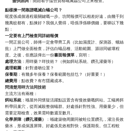
盡快諮詢
：開始着手揾合資格嘅滅蟲公司上來檢查。
點樣揀一間靠譜嘅滅白蟻公司？
呢度係成個過程最關鍵嘅一步。坊間報價可以相差好遠，由幾千到
幾萬蚊都有，點揀好？我個人覺得，唔係淨係睇價錢，要睇以下幾
點：
一定要有上門檢查同詳細報價
一間正規公司，師傅一定會帶齊工具（比如濕度計、探測器、螺絲
批）上門做全面檢查，評估白蟻品種、活動範圍、源頭同破壞程
度。之後，佢應該俾出一份
書面報價單
，寫明：
處理方法
：用咩藥？咩技術？（例如餌站系統、鑽孔灌藥等）
處理範圍
：針對邊啲位置？
保養期
：有幾多年保養？保養範圍包括乜？（好重要！）
總費用
：點收費？有冇隱藏成本。
問清楚用咩方法同技術
主流方法有兩種：
餌站系統
：喺屋外同懷疑活躍點設置含有慢效藥嘅餌站。工蟻將餌
料帶回巢穴，從而滅殺整個蟻群。好處係針對性強、用藥量少，但
需要定期檢查，效果需時數週至數月。
化學屏障（鑽孔灌藥）
：喺建築物周圍同被蛀位置鑽孔，灌注長效
藥水，形成保護屏障。好處係見效相對快，保護期長。但工程較