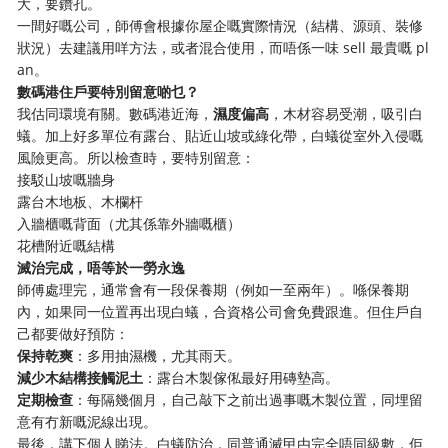
大，要鑽孔。
一間好嘅公司，師傅會根據你屋企嘅實際情況（結構、源頭、裝修
狀況）去建議用咩方法，或者混合使用，而唔係一味 sell 最貴嘅 pl
an。
數碼港住戶要特別留意啲乜？
我估同環境有關。數碼港近海，
濕度偏高
，木材容易受潮，吸引白
蟻。加上好多單位有露台、貼近山坡或綠化帶，白蟻從室外入侵嘅
風險更高。所以檢查時，要特別留意：
接駁山坡嘅牆身
露台木地板、木欄杆
入牆櫃嘅背面（尤其係靠外牆嘅櫃）
花槽附近嘅結構
滅治完成，唔等於一勞永逸
師傅處理完，通常會有一段保養期（例如一至兩年）。喺保養期
內，如果同一位置再出現白蟻，合資格公司會免費跟進。但住戶自
己都要做好預防：
保持乾爽
：多用抽濕機，尤其雨天。
減少木結構接觸泥土
：露台木製傢俬最好用磚墊高。
定期檢查
：每隔幾個月，自己敲下之前出過事嘅木製位置，同埋留
意有冇新嘅泥線出現。
最後，講下個人睇法。白蟻防治，同普通滅曱甴完全唔同級數，佢