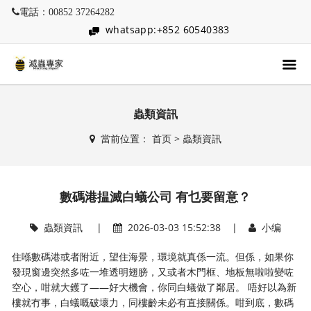
電話：00852 37264282
whatsapp:+852 60540383
蟲類資訊
當前位置：
首页
>
蟲類資訊
數碼港揾滅白蟻公司 有乜要留意？
蟲類資訊
|
2026-03-03 15:52:38 |
小编
住喺數碼港或者附近，望住海景，環境就真係一流。但係，如果你
發現窗邊突然多咗一堆透明翅膀，又或者木門框、地板無啦啦變咗
空心，咁就大鑊了——好大機會，你同白蟻做了鄰居。 唔好以為新
樓就冇事，白蟻嘅破壞力，同樓齡未必有直接關係。咁到底，數碼