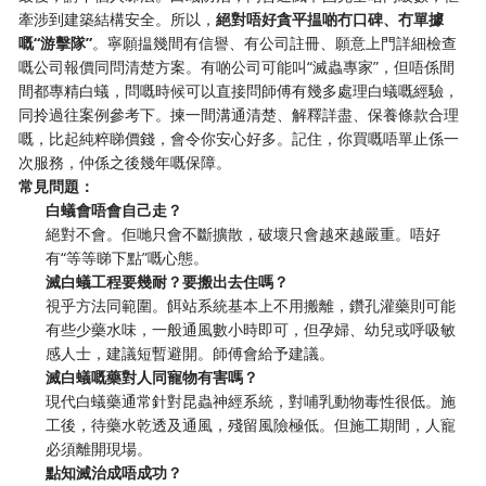
牽涉到建築結構安全。所以，
絕對唔好貪平揾啲冇口碑、冇單據
嘅“游擊隊”
。寧願揾幾間有信譽、有公司註冊、願意上門詳細檢查
嘅公司報價同問清楚方案。有啲公司可能叫“滅蟲專家”，但唔係間
間都專精白蟻，問嘅時候可以直接問師傅有幾多處理白蟻嘅經驗，
同拎過往案例參考下。揀一間溝通清楚、解釋詳盡、保養條款合理
嘅，比起純粹睇價錢，會令你安心好多。記住，你買嘅唔單止係一
次服務，仲係之後幾年嘅保障。
常見問題：
白蟻會唔會自己走？
絕對不會。佢哋只會不斷擴散，破壞只會越來越嚴重。唔好
有“等等睇下點”嘅心態。
滅白蟻工程要幾耐？要搬出去住嗎？
視乎方法同範圍。餌站系統基本上不用搬離，鑽孔灌藥則可能
有些少藥水味，一般通風數小時即可，但孕婦、幼兒或呼吸敏
感人士，建議短暫避開。師傅會給予建議。
滅白蟻嘅藥對人同寵物有害嗎？
現代白蟻藥通常針對昆蟲神經系統，對哺乳動物毒性很低。施
工後，待藥水乾透及通風，殘留風險極低。但施工期間，人寵
必須離開現場。
點知滅治成唔成功？