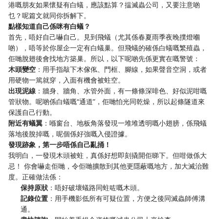
港嘅朋友如果懷疑有白蟻，應該點算？揾滅蟲公司，又要注意啲
乜？呢篇文就同你拆解下。
點樣知道自己係咪有白蟻？
首先，唔好自己嚇自己。見到飛蟻（尤其係春夏雨季夜晚撲燈嗰
啲），唔等於你屋企一定有白蟻巢。但飛蟻的確係白蟻嘅繁殖蟲，
佢哋脫翅後會找地方築巢。所以，以下呢啲先係更實在嘅警號：
木頭變空
：用手指敲下木傢俬、門框、腳線，如果聲音空洞，或者
用硬物一篤就穿，入面有機會被蛀空。
出現泥線
：牆身、牆角、水管外面，有一條條深啡色、好似泥咁嘅
管狀物。呢啲係白蟻嘅“通道”，佢哋怕光同乾燥，所以起條隧道來
保護自己行動。
附近有蟻翼
：喺窗台、地板角落發現一堆堆透明嘅小翅膀，係飛蟻
落地後脫掉嘅，呢個係好強嘅入侵證據。
發現跡象，第一步唔係自己亂捅！
我明白，一發現木頭被蛀，真係好想即刻撬開佢睇下。但咁做係大
忌！ 你會嚇走佢哋，令佢哋擴散到其他更隱蔽嘅地方，加大滅治難
度。正確做法係：
保持原狀
：唔好破壞蟻路同蛀咗嘅木頭。
記錄位置
：用手機影低所有可疑位置，方便之後同滅蟲師傅溝
通。