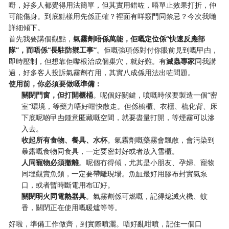
嘢，好多人都覺得用法簡單，但其實用錯咗，唔單止效果打折，仲
可能傷身。到底點樣用先係正確？裡面有咩竅門同禁忌？今次我哋
詳細傾下。
首先我要講個觀點，
氣霧劑唔係萬能，佢嘅定位係“快速反應部
隊”，而唔係“長駐防禦工事”
。佢嘅強項係對付你眼前見到嘅曱甴，
即時壓制，但想靠佢嚟根治成個巢穴，就好難。有
滅蟲專家
同我講
過，好多客人投訴氣霧劑冇用，其實八成係用法出咗問題。
使用前，你必須要做嘅準備：
關閉門窗，但打開櫃桶
。呢個好關鍵，噴嘅時候要製造一個“密
室”環境，等藥力唔好咁快散走。但係櫥櫃、衣櫃、梳化背、床
下底呢啲曱甴鍾意匿藏嘅空間，就要盡量打開，等煙霧可以滲
入去。
收起所有食物、餐具、水杯
。氣霧劑嘅藥霧會飄散，會污染到
暴露嘅食物同食具，一定要密封好或者放入雪櫃。
人同寵物必須撤離
。呢個冇得傾，尤其是小朋友、孕婦、寵物
同埋觀賞魚類，一定要帶離現場。魚缸最好用膠布封實氣泵
口，或者暫時斷電用布冚好。
關閉明火同電熱器具
。氣霧劑係可燃嘅，記得熄滅火機、蚊
香，關閉正在使用嘅暖爐等等。
好啦，準備工作做齊，到實際噴灑。唔好亂咁噴，記住一個口