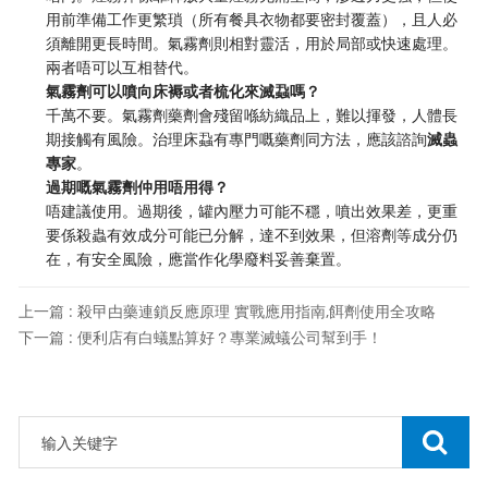
用前準備工作更繁瑣（所有餐具衣物都要密封覆蓋），且人必
須離開更長時間。氣霧劑則相對靈活，用於局部或快速處理。
兩者唔可以互相替代。
氣霧劑可以噴向床褥或者梳化來滅蝨嗎？
千萬不要。氣霧劑藥劑會殘留喺紡織品上，難以揮發，人體長
期接觸有風險。治理床蝨有專門嘅藥劑同方法，應該諮詢
滅蟲
專家
。
過期嘅氣霧劑仲用唔用得？
唔建議使用。過期後，罐內壓力可能不穩，噴出效果差，更重
要係殺蟲有效成分可能已分解，達不到效果，但溶劑等成分仍
在，有安全風險，應當作化學廢料妥善棄置。
上一篇 : 殺曱甴藥連鎖反應原理 實戰應用指南,餌劑使用全攻略
下一篇 : 便利店有白蟻點算好？專業滅蟻公司幫到手！