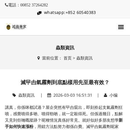
電話：00852 37264282
whatsapp:+852 60540383
蟲類資訊
當前位置：
首页
>
蟲類資訊
滅曱甴氣霧劑到底點樣用先至最有效？
蟲類資訊
|
2026-03-03 16:51:31 |
小编
講真，你係咪都試過？屋企突然有曱甴竄出，即刻拎起支氣霧劑狂
噴，感覺噴得多啲、噴得勁啲，就一定殺得死。但係過幾日，點解
又見到佢哋嘅蹤跡？呢種情況真係好常見。就好似好多朋友想學
新
手如何快速漲粉
，用錯方法點努力都係白費。滅曱甴氣霧劑呢家