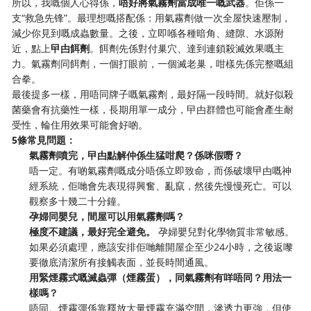
所以，我嘅個人心得係，
唔好將氣霧劑當成唯一嘅武器
。佢係一
支“救急先锋”。最理想嘅搭配係：用氣霧劑做一次全屋快速壓制，
減少你見到嘅成蟲數量。之後，立即喺各種暗角、縫隙、水源附
近，點上
曱甴餌劑
。餌劑先係對付巢穴、達到連鎖殺滅效果嘅主
力。氣霧劑同餌劑，一個打眼前，一個滅老巢，咁樣先係完整嘅組
合拳。
最後提多一樣，用唔同牌子嘅氣霧劑，最好隔一段時間。就好似殺
菌藥會有抗藥性一樣，長期用單一成分，曱甴群體也可能會產生耐
受性，輪住用效果可能會好啲。
5條常見問題：
氣霧劑噴完，曱甴點解仲係生猛咁爬？係咪假嘢？
唔一定。有啲氣霧劑嘅成分唔係立即致命，而係破壞曱甴嘅神
經系統，佢哋會先表現得興奮、亂竄，然後先慢慢死亡。可以
觀察多十幾二十分鐘。
孕婦同嬰兒，間屋可以用氣霧劑嗎？
極度不建議，最好完全避免。
​ 孕婦嬰兒對化學物質非常敏感。
如果必須處理，應該安排佢哋離開屋企至少24小時，之後返嚟
要徹底清潔所有接觸表面，並長時間通風。
用緊煙霧式嘅滅蟲彈（煙霧蛋），同氣霧劑有咩唔同？用法一
樣嗎？
唔同。煙霧彈係靠釋放大量煙霧充滿空間，滲透力更強，但使