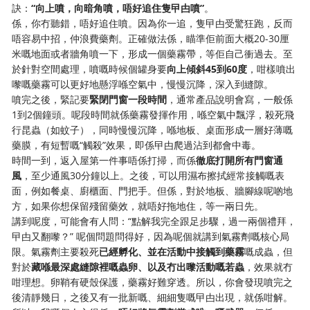
訣：
“向上噴，向暗角噴，唔好追住隻曱甴噴”
。
係，你冇聽錯，唔好追住噴。因為你一追，隻曱甴受驚狂跑，反而
唔容易中招，仲浪費藥劑。正確做法係，瞄準佢前面大概20-30厘
米嘅地面或者牆角噴一下，形成一個藥霧帶，等佢自己衝過去。至
於針對空間處理，噴嘅時候個罐身要
向上傾斜45到60度
，咁樣噴出
嚟嘅藥霧可以更好地懸浮喺空氣中，慢慢沉降，深入到縫隙。
噴完之後，緊記要
緊閉門窗一段時間
，通常產品說明會寫，一般係
1到2個鐘頭。呢段時間就係藥霧發揮作用，喺空氣中飄浮，殺死飛
行昆蟲（如蚊子），同時慢慢沉降，喺地板、桌面形成一層好薄嘅
藥膜，有短暫嘅“觸殺”效果，即係曱甴爬過沾到都會中毒。
時間一到，返入屋第一件事唔係打掃，而係
徹底打開所有門窗通
風
，至少通風30分鐘以上。之後，可以用濕布擦拭經常接觸嘅表
面，例如餐桌、廚櫃面、門把手。但係，對於地板、牆腳線呢啲地
方，如果你想保留殘留藥效，就唔好拖地住，等一兩日先。
講到呢度，可能會有人問：“點解我完全跟足步驟，過一兩個禮拜，
曱甴又翻嚟？” 呢個問題問得好，因為呢個就講到氣霧劑嘅核心局
限。氣霧劑主要殺死
已經孵化、並在活動中接觸到藥霧
嘅成蟲，但
對於
藏喺最深處縫隙裡嘅蟲卵、以及冇出嚟活動嘅若蟲
，效果就冇
咁理想。卵鞘有硬殼保護，藥霧好難穿透。所以，你會發現噴完之
後清靜幾日，之後又有一批新嘅、細細隻嘅曱甴出現，就係咁解。