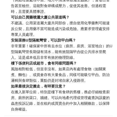
告甚至檢控。這能對食肆構成壓力，促使其改善。但過程需
時，且需要具體事證。
可以自己買藥噴灑大廈公共渠道嗎？
不建議。公用渠道屬大廈共同部份，擅自使用化學藥劑可能違
反公契，且用藥不當可能造成污染或危險。應要求管理處安排
專業人員處理。
安裝渠務U型隔氣彎管，可以防曱甴嗎？
非常重要！確保家中所有去水位（廁所、廚房、浴室地台）的U
型隔氣彎管長期儲有清水，能有效阻隔曱甴從公共排水管爬
入。這是成本低且非常有效的物理防線。
樓下係便利店或超市，會有同樣問題嗎？
風險相對較低，但並非沒有。如果店內有處理食物（如關東
煮、麵包）、或貨倉存有大量食品，同樣可能吸引曱甴。防治
邏輯與食肆類似，重點仍是封堵自家入侵路徑。
如果最後決定搬走，有咩要注意？
在搬入新單位前，特別是樓下有食肆的舊樓，務必仔細檢查廚
房、廁所的渠口、牆縫。可以向地產代理或管理處查詢該廈的
蟲患投訴記錄，並在租約或買賣合約中加入相關條款，以保障
自身權益。