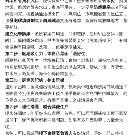
封堵所有潛在入口
：呢個係重中之重！檢查全屋所有
去水位
，廁所
地渠、廚房鋅盤去水口，夜晚不用時，一定要用
防蟑膠塞
或者不鏽
鋼蓋閂實。檢查抽油煙機出口、抽氣扇位、冷氣機喉管入屋位置，
用
發泡膠填縫劑
或者
鋼絲絨
塞實所有縫隙。牆腳線鬆脫嘅地方，都
要補好。
建立化學防線
：喺所有渠口周邊、門腳縫隙，使用曱甴藥餌（膠
餌）。藥餌嘅好處係，曱甴食完會帶返巢穴（可能係樓下），有機
會做到有限度嘅「反殺」。但要定期補充。
第二步：斷絕吸引力，等自己屋企「唔好住」
嚴格執行家居衛生，垃圾每日清，食物全部密封。保持地方乾爽，
特別是廚房同廁所。令你屋企對於曱甴來講，變成一個「冇嘢食、
冇水飲」嘅荒漠，降低佢哋停留意欲。
第三步：調查與記錄，拎出證據
遇到曱甴時，留意佢出現嘅規律。係咪集中喺近廁所渠口嘅牆邊？
會唔會特別係夜晚餐廳收工後？用手機影低你見到曱甴嘅情況，同
你屋企去水位嘅照片。有圖有真相，之後溝通會有用。
第四步：理性溝通，聯合其他住戶
呢步好關鍵，但要好小心處理。首先，可以同同層或樓上樓下嘅鄰
居傾下，睇下係咪都有同樣問題。如果有多戶受影響，力量會大
啲。
然後，可以嘗試同
樓下食肆嘅負責人
友好溝通。唔好一開口就指