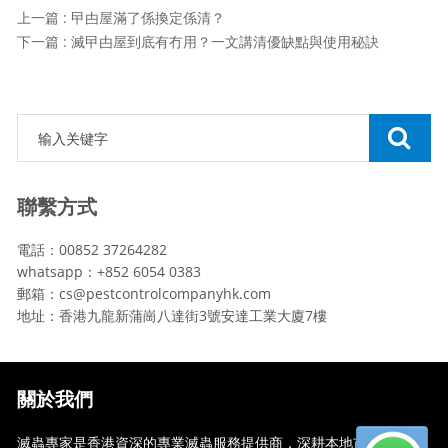
上一篇 : 曱甴屋滿了係換定係清？
下一篇 : 滅曱甴屋到底有冇用？一文講清優缺點與使用秘訣
聯繫方式
電話：00852 37264282
whatsapp：+852 6054 0383
郵箱：cs@pestcontrolcompanyhk.com
地址：香港九龍新蒲崗八達街3號安達工業大廈7樓
關於我們
滅蟲專家是香港資深的專業滅蟲服務提供商，深耕本地市場多年，