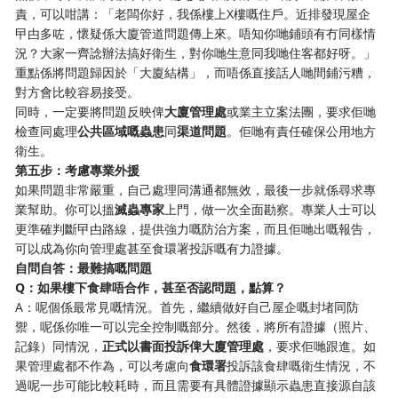
責，可以咁講：「老闆你好，我係樓上X樓嘅住戶。近排發現屋企
曱甴多咗，懷疑係大廈管道問題傳上來。唔知你哋鋪頭有冇同樣情
況？大家一齊諗辦法搞好衛生，對你哋生意同我哋住客都好呀。」
重點係將問題歸因於「大廈結構」，而唔係直接話人哋間鋪污糟，
對方會比較容易接受。
同時，一定要將問題反映俾
大廈管理處
或業主立案法團，要求佢哋
檢查同處理
公共區域嘅蟲患
同
渠道問題
。佢哋有責任確保公用地方
衛生。
第五步：考慮專業外援
如果問題非常嚴重，自己處理同溝通都無效，最後一步就係尋求專
業幫助。你可以搵
滅蟲專家
上門，做一次全面勘察。專業人士可以
更準確判斷曱甴路線，提供強力嘅防治方案，而且佢哋出嘅報告，
可以成為你向管理處甚至食環署投訴嘅有力證據。
自問自答：最難搞嘅問題
Q：如果樓下食肆唔合作，甚至否認問題，點算？
A：呢個係最常見嘅情況。首先，繼續做好自己屋企嘅封堵同防
禦，呢係你唯一可以完全控制嘅部分。然後，將所有證據（照片、
記錄）同情況，
正式以書面投訴俾大廈管理處
，要求佢哋跟進。如
果管理處都不作為，可以考慮向
食環署
投訴該食肆嘅衛生情況，不
過呢一步可能比較耗時，而且需要有具體證據顯示蟲患直接源自該