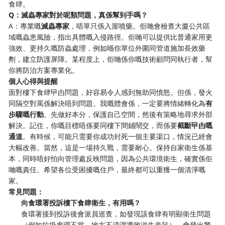
食肆。
Q：滅蟲專家對於呢類問題，真係幫到手嗎？
A：專業嘅
滅蟲專家
，唔單只係入屋噴藥。佢哋會檢查大廈公共區
域嘅蟲患風險，指出具體嘅入侵路徑。佢哋可以提供比普通家用更
強效、更持久嘅防蟲處理，例如喺你單位外圍同管道施加長效藥
劑，建立防護屏障。某程度上，佢哋係你嘅技術顧問同執行者，幫
你將防治方案專業化。
個人心得與提醒
面對樓下食肆曱甴問題，好容易令人感到無助同憤怒。但係，發火
同隔空對罵係解決唔到問題。我嘅體會係，一定要將情緒轉化為
有
步驟嘅行動
。先做好本分，保護自己空間，然後有策略地尋求外部
解決。記住，你嘅目標唔係要同樓下間鋪鬧交，而係要
截斷曱甴嘅
通道
。有時候，可能只需要你成功封死一個主要渠口，情況已經會
大幅改善。當然，這是一場持久戰，需要耐心。保持自家衛生係基
本，同時唔好怕向管理處反映問題，因為公共環境衛生，確實係佢
哋嘅責任。希望各位受困擾嘅住戶，最終都可以重獲一個清淨嘅
家。
常見問題：
向食環署投訴樓下食肆衛生，有用嗎？
食環署接到投訴後會派員巡查，如發現該食肆有明顯衛生問題
（例如垃圾處理不當、地方不清潔導致滋生蟲鼠），會發出警