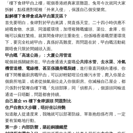
「樓下食肆曱甴上樓」呢個香港經典家居難題。兔哥今次就同大家
拆解，點樣應對呢種「外來入侵」，保護自己個安樂窩。
點解樓下食肆會成為曱甴重災區？
首先要明白，食肆對於曱甴來講，簡直係天堂。二十四小時供應不
絕嘅食物、水源、同溫暖環境，加埋複雜嘅爐頭、渠位、倉庫，佢
哋可以瘋狂繁殖。就算間食肆好注重衛生，但係喺香港嘅營運環境
下，要完全杜絕曱甴，真係好高難度。而問題在於，曱甴嘅活動範
圍唔會只限於間鋪頭入面。
曱甴嘅「高速公路」：大廈公用管道
呢個就係關鍵所在。曱甴會通過大廈嘅
公共排水管、去水渠、冷氣
機管道槽、電線槽、甚至係牆身嘅裂縫
，進行垂直同橫向遷移。你
樓下間餐廳廚房嘅曱甴，可以好輕鬆咁沿住條污水管，爬入你屋企
個廁所地渠，或者從抽氣扇位走入你個廚房。你滅極自己屋企，都
只係對付緊嚟自樓下嘅「先頭部隊」同「偵察兵」，個源頭同輸送
通道一日唔斷，問題都會持續。
自己屋企 vs 樓下食肆源頭 問題對比
住戶自救5大步驟，唔好坐以待斃
知道敵人從邊度來，我哋就可以部署防線。單靠抱怨係冇用，一定
要有策略地行動。
第一步：內部防禦，築起銅牆鐵壁