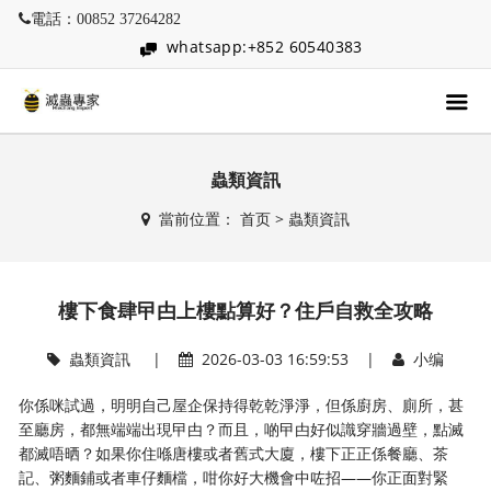
電話：00852 37264282
whatsapp:+852 60540383
蟲類資訊
當前位置：
首页
>
蟲類資訊
樓下食肆曱甴上樓點算好？住戶自救全攻略
蟲類資訊
|
2026-03-03 16:59:53 |
小编
你係咪試過，明明自己屋企保持得乾乾淨淨，但係廚房、廁所，甚
至廳房，都無端端出現曱甴？而且，啲曱甴好似識穿牆過壁，點滅
都滅唔晒？如果你住喺唐樓或者舊式大廈，樓下正正係餐廳、茶
記、粥麵鋪或者車仔麵檔，咁你好大機會中咗招——你正面對緊