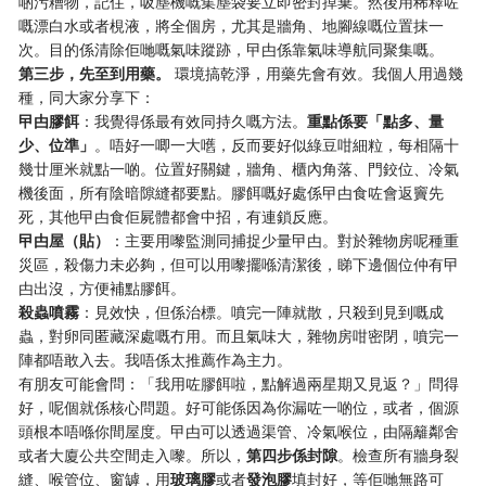
啲污糟物，記住，吸塵機嘅集塵袋要立即密封掉棄。然後用稀釋咗
嘅漂白水或者梘液，將全個房，尤其是牆角、地腳線嘅位置抹一
次。目的係清除佢哋嘅氣味蹤跡，曱甴係靠氣味導航同聚集嘅。
第三步，先至到用藥。
​ 環境搞乾淨，用藥先會有效。我個人用過幾
種，同大家分享下：
曱甴膠餌
：我覺得係最有效同持久嘅方法。
重點係要「點多、量
少、位準」
。唔好一唧一大嚿，反而要好似綠豆咁細粒，每相隔十
幾廿厘米就點一啲。位置好關鍵，牆角、櫃內角落、門鉸位、冷氣
機後面，所有陰暗隙縫都要點。膠餌嘅好處係曱甴食咗會返竇先
死，其他曱甴食佢屍體都會中招，有連鎖反應。
曱甴屋（貼）
：主要用嚟監測同捕捉少量曱甴。對於雜物房呢種重
災區，殺傷力未必夠，但可以用嚟擺喺清潔後，睇下邊個位仲有曱
甴出沒，方便補點膠餌。
殺蟲噴霧
：見效快，但係治標。噴完一陣就散，只殺到見到嘅成
蟲，對卵同匿藏深處嘅冇用。而且氣味大，雜物房咁密閉，噴完一
陣都唔敢入去。我唔係太推薦作為主力。
有朋友可能會問：「我用咗膠餌啦，點解過兩星期又見返？」問得
好，呢個就係核心問題。好可能係因為你漏咗一啲位，或者，個源
頭根本唔喺你間屋度。曱甴可以透過渠管、冷氣喉位，由隔籬鄰舍
或者大廈公共空間走入嚟。所以，
第四步係封隙
。檢查所有牆身裂
縫、喉管位、窗罅，用
玻璃膠
或者
發泡膠
填封好，等佢哋無路可