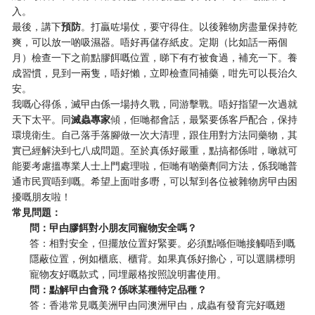
入。
最後，講下
預防
。打贏咗場仗，要守得住。以後雜物房盡量保持乾
爽，可以放一啲吸濕器。唔好再儲存紙皮。定期（比如話一兩個
月）檢查一下之前點膠餌嘅位置，睇下有冇被食過，補充一下。養
成習慣，見到一兩隻，唔好懶，立即檢查同補藥，咁先可以長治久
安。
我嘅心得係，滅曱甴係一場持久戰，同游擊戰。唔好指望一次過就
天下太平。同
滅蟲專家
傾，佢哋都會話，最緊要係客戶配合，保持
環境衛生。自己落手落腳做一次大清理，跟住用對方法同藥物，其
實已經解決到七八成問題。至於真係好嚴重，點搞都係咁，噉就可
能要考慮搵專業人士上門處理啦，佢哋有啲藥劑同方法，係我哋普
通市民買唔到嘅。希望上面咁多嘢，可以幫到各位被雜物房曱甴困
擾嘅朋友啦！
常見問題：
問：曱甴膠餌對小朋友同寵物安全嗎？
答：相對安全，但擺放位置好緊要。必須點喺佢哋接觸唔到嘅
隱蔽位置，例如櫃底、櫃背。如果真係好擔心，可以選購標明
寵物友好嘅款式，同埋嚴格按照說明書使用。
問：點解曱甴會飛？係咪某種特定品種？
答：香港常見嘅美洲曱甴同澳洲曱甴，成蟲有發育完好嘅翅