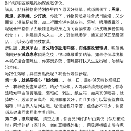
對付呢啲匿藏喺雜物深處嘅傢伙。
講真，點解雜物房特別多曱甴？原因好簡單，就係四個字：
黑暗、
潮濕、多隙縫、少打擾
。你諗下，雜物房通常唔會成日開燈，又少
開窗，濕氣易積聚。加上裡面堆滿咗紙皮箱、舊衫、唔用嘅電器，
呢啲全部都係曱甴最鍾意嘅藏身之所同食物來源（紙皮嘅澱粉佢哋
都食！）。你幾個月先入去一次，對佢哋嚟講，簡直就係五星級酒
店，可以安心咁開枝散葉。
所以話，
想滅曱甴，首先唔係諗用咩藥，而係要改變環境
。呢個係
我同好多
滅蟲專家
傾過之後，得出嘅最重要結論。如果你個環境根
本就好適合佢哋住，你落幾多藥，佢哋都好快又生返出嚟，治標唔
治本㗎。
噉跟住落嚟，具體要點做呢？我會分幾個步驟。
第一步，就係要狠心「斷捨離」。
​ 揀一日，最好係天晴乾燥嘅日
子，將雜物房盡量清空。唔好怕麻煩，因為你唔清走啲雜物，你永
遠唔知曱甴個竇喺邊。舊報紙、雜誌、紙皮箱，如果真係唔要，就
掉咗佢。必須要留嘅嘢，就用膠箱裝好，而且要係可以緊密蓋實嘅
嗰種，曱甴係入唔到去嘅。呢個過程好辛苦，但係必不可少，你當
係為健康同家居衛生着想啦。
第二步，徹底清潔。
​ 清空之後，你會見到好多曱甴糞便（似胡椒粒
咁）同埋卵鞘（深啡色，似紅豆咁嘅外形）。用吸塵機吸走所有呢