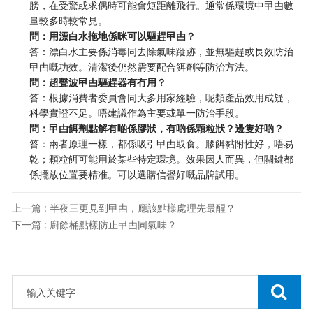
膀，在受驚或求偶時可能會短距離飛行。通常係環境中曱甴數
量較多時較常見。
問：用漂白水拖地係咪可以驅趕曱甴？
答：漂白水主要係消毒同去除氣味蹤跡，並無驅趕或長效防治
曱甴嘅功效。清潔後仍然需要配合餌劑等防治方法。
問：超聲波曱甴驅趕器有冇用？
答：根據消費者委員會同大多用家經驗，呢類產品效用成疑，
科學實證不足。唔建議作為主要或單一防治手段。
問：曱甴餌劑點解有啲係膠狀，有啲係顆粒狀？邊隻好啲？
答：兩者原理一樣，都係吸引曱甴取食。膠餌黏附性好，唔易
乾；顆粒餌可能用於某些特定環境。效果因人而異，但關鍵都
係擺放位置要精准。可以選購信譽好嘅品牌試用。
上一篇 : 半夜三更見到曱甴，應該點樣處理先最醒？
下一篇 : 廚餘桶點樣防止曱甴同氣味？