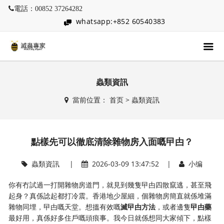
電話：00852 37264282
whatsapp:+852 60540383
蟲類資訊
當前位置：
首页
>
蟲類資訊
點樣先可以徹底清除雜物房入面嘅曱甴？
蟲類資訊
|
2026-03-09 13:47:52 |
小编
你有冇試過一打開雜物房道門，就見到幾隻曱甴四散竄逃，甚至飛
起身？真係諗起都打冷震。香港地少屋細，個雜物房簡直就係堆滿
雜物同埋，曱甴嘅天堂。想搵有效嘅
滅曱甴方法
，或者邊隻
曱甴藥
最好用，真係好多住戶嘅頭痕事。我今日就係想同大家傾下，點樣