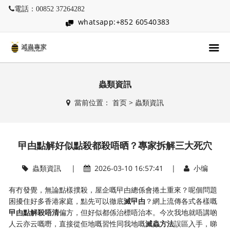
電話：00852 37264282
whatsapp:+852 60540383
蟲類資訊
當前位置：
首页
>
蟲類資訊
曱甴點解好似點殺都殺唔晒？專家拆解三大死穴
蟲類資訊
|
2026-03-10 16:57:41 |
小编
有冇發覺，無論點樣撲殺，屋企嘅曱甴總係會捲土重來？呢個問題
困擾住好多香港家庭，點先可以徹底
滅曱甴
？網上流傳各式各樣嘅
曱甴點解殺唔清
偏方，但好似都係治標唔治本。今次我地就唔講啲
人云亦云嘅嘢，直接從佢地嘅習性同我地嘅
滅蟲方法
誤區入手，睇