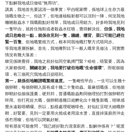
下點解我地成日做咗“無用功”。
講真，我地首先要認清一個事實：曱甴呢家嘢，係地球上生存力最
強嘅生物之一。你諗下，佢地連核輻射都可以頂到一陣，何況我地
嗰啲殺蟲水？我嘅觀點好簡單，我地成日用錯力。好多時我地見到
一隻曱甴，就拎住拖鞋或者殺蟲水狂噴，覺得解決佐。
但係，我地
成日忽略佐一點，就係你見到一隻，牆縫、櫃背、渠口可能已經住
緊一百隻
。佢地嘅繁殖方式，根本同我地嘅打擊方式唔同步。
等我地逐層拆解。首先，我地嚟對比下一般人嘅常見做法，同實際
情況有幾大落差：
睇完係咪覺得，我地之前好似同空氣搏鬥緊？哈哈，唔緊要，因為
大家都係咁。
關鍵在於，我地要打破佢地嘅“生命循環”
。而呢個循
環，有三個死穴我地成日掂唔到。
第一，就係佢地離譜嘅繁殖速度。
​ 一隻雌性曱甴，一生可以生幾十
個卵鞘，每個卵鞘入面有成十幾二十隻幼蟲。最麻煩嘅係，佢地個
卵鞘好似個保護囊，硬邦邦，普通嘅殺蟲劑同物理拍打對個卵鞘冇
咩用。你打死佐大嘅，個卵鞘過幾日就孵化出十幾隻新嘅，咁咪感
覺永遠殺唔晒囉。所以，點樣處理呢啲啡色、好似紅豆咁大細嘅卵
鞘，好緊要。見到一定要用火燒或者用滾水燙，直接掉落廁所沖走
係冇用㗎，佢地可以閉氣好耐。
咁有朋友可能會問，“我已經好勤力清潔廚房，點解仲係有？” 呢度