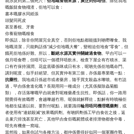
就涉及到第二個死穴：
佢地嘅食物來源，廣泛到你唔信
。除佐我地
嘅飯餸食物殘渣，佢地可以食：
書本嘅膠水同紙張
頭髮同死皮
甚至番梘、牙膏
你養寵物嘅糧食
即係話，除非你間屋完全真空，否則佢地點都能搵到啲嘢嚟食。我
地嘅清潔，只能夠話係“減少佢地嘅大餐”，變相迫佢地食“零食”，但
餓死佢地係好難。所以，
斷絕水源其實仲關鍵過食物
。曱甴可以一
個月唔食嘢，但唔可以一個禮拜唔飲水。檢查下屋企有冇積水、渠
口有冇保持濕潤、花盆底碟係咪成日有水，呢啲先係佢地嘅命門。
講到呢度，似乎好絕望。但其實仲有第三個，亦係最專業嘅一點：
抗藥性
。我地成日係超市或者藥房，隨手買支殺蟲水嚟噴。有冇諗
過，曱甴係會進化嘅？長期用同一種成分（尤其係擬除蟲菊酯
類），存活落嚟嘅曱甴就會對呢種藥產生抗性。即係話，你一路用
開覺得有效嘅嘢，會越嚟越冇用。呢個就解釋佐，點解有時噴極佢
地都生猛過以前。要對付呢點，就要識得
輪用唔同機理嘅藥劑
，或
者使用有“連鎖殺滅”效果嘅餌劑。有啲餌劑係工曱甴食佐之後，返
去巢穴排洩甚至死亡，其他曱甴食佢嘅屍體或者排泄物都會中毒，
咁先有機會一窩端。
當然啦，如果你試勻各種方法，都仲係覺得好似同一個軍團作戰，