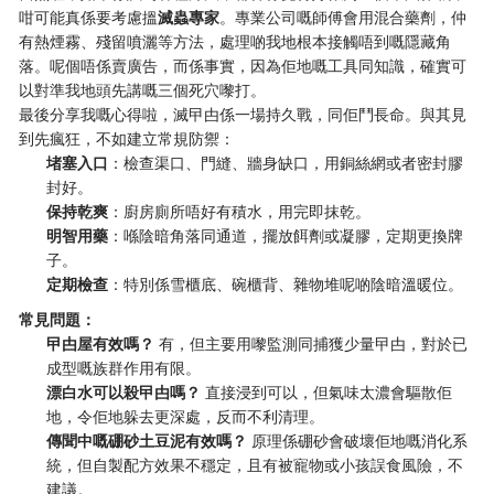
咁可能真係要考慮搵
滅蟲專家
。專業公司嘅師傅會用混合藥劑，仲
有熱煙霧、殘留噴灑等方法，處理啲我地根本接觸唔到嘅隱藏角
落。呢個唔係賣廣告，而係事實，因為佢地嘅工具同知識，確實可
以對準我地頭先講嘅三個死穴嚟打。
最後分享我嘅心得啦，滅曱甴係一場持久戰，同佢鬥長命。與其見
到先瘋狂，不如建立常規防禦：
堵塞入口
：檢查渠口、門縫、牆身缺口，用銅絲網或者密封膠
封好。
保持乾爽
：廚房廁所唔好有積水，用完即抹乾。
明智用藥
：喺陰暗角落同通道，擺放餌劑或凝膠，定期更換牌
子。
定期檢查
：特別係雪櫃底、碗櫃背、雜物堆呢啲陰暗溫暖位。
常見問題：
曱甴屋有效嗎？
​ 有，但主要用嚟監測同捕獲少量曱甴，對於已
成型嘅族群作用有限。
漂白水可以殺曱甴嗎？
​ 直接浸到可以，但氣味太濃會驅散佢
地，令佢地躲去更深處，反而不利清理。
傳聞中嘅硼砂土豆泥有效嗎？
​ 原理係硼砂會破壞佢地嘅消化系
統，但自製配方效果不穩定，且有被寵物或小孩誤食風險，不
建議。