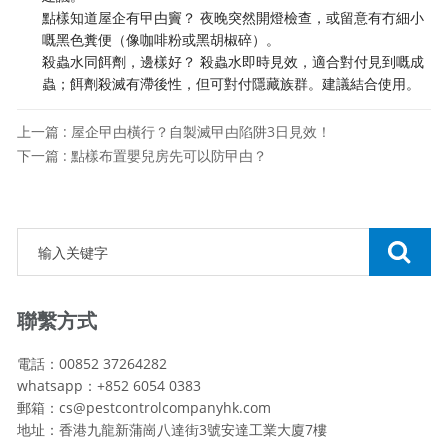
點樣知道屋企有曱甴竇？ 夜晚突然開燈檢查，或留意有冇細小
嘅黑色糞便（像咖啡粉或黑胡椒碎）。
殺蟲水同餌劑，邊樣好？ 殺蟲水即時見效，適合對付見到嘅成
蟲；餌劑殺滅有滯後性，但可對付隱藏族群。建議結合使用。
上一篇 : 屋企曱甴橫行？自製滅曱甴陷阱3日見效！
下一篇 : 點樣布置嬰兒房先可以防曱甴？
聯繫方式
電話：00852 37264282
whatsapp：+852 6054 0383
郵箱：cs@pestcontrolcompanyhk.com
地址：香港九龍新蒲崗八達街3號安達工業大廈7樓