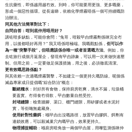
生抗藥性，即係越用越冇效。到時，你可能要用更強、更多嘅藥，
形成一個惡性循環。從長遠睇，依賴化學煙霧唔係一個可持續嘅防
治辦法。
同其他方法簡單對比下：
自問自答：咁到底仲用唔用好？
講咗咁多缺點，可能你會問：“兔哥，咁殺曱甴煙霧劑係咪完全冇
用，以後都唔好再用？” 我又唔係咁極端。我嘅觀點係，
佢可以作
為一種“突擊手段”，但唔應該係你唯一或者首選嘅方法
。例如，你
去咗旅行成個月返屋企，發現有曱甴跡象，可以用一次來做快速壓
制。但用之前，一定要做足保護措施，用之後，必須徹底清潔。
更有效嘅思路係點？
與其依賴一次過嘅煙霧襲擊，不如建立一個更持久嘅防線。呢個係
滅蟲專家成日提倡嘅“綜合防治”概念：
斷絕糧水
：封好所有食物，保持廚房乾爽，滴水不漏，垃圾桶
要蓋實。冇得食冇得飲，曱甴數量自然受控。
封堵縫隙
：檢查牆腳、渠口、櫃門縫隙，用矽膠或者水泥封
實，等佢哋無處藏身。
使用針對性藥餌
：喺曱甴出沒嘅路徑，放置曱甴膠餌。餌劑有
連鎖效應，可以殺滅巢穴內嘅曱甴，效果更持久。
物理捕捉輔助
：喺廚房暗角放一兩個曱甴屋，用嚟監測係咪仲