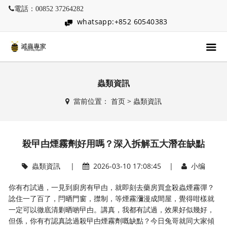
電話：00852 37264282
whatsapp:+852 60540383
蟲類資訊
當前位置：
首页
>
蟲類資訊
殺曱甴煙霧劑好用嗎？深入拆解五大潛在缺點
蟲類資訊
|
2026-03-10 17:08:45 |
小编
你有冇試過，一見到廚房有曱甴，就即刻去藥房買盒殺蟲煙霧彈？
諗住一了百了，閂晒門窗，㩒制，等煙霧瀰漫成間屋，覺得咁樣就
一定可以徹底清剿晒啲曱甴。講真，我都有試過，效果好似幾好，
但係，你有冇認真諗過殺曱甴煙霧劑嘅缺點？今日兔哥就同大家傾