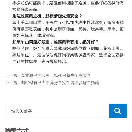
學微粒仍可能懸浮，建議使用後除了通風，更要仔細擦拭所有
常接觸嘅表面。
用咗煙霧劑之後，點樣清潔先最安全？
戴上手套同口罩，用濕布（可以加少許中性清潔劑）徹底擦拭
所有暴露嘅表面，特別是廚房檯面、餐具、玩具等。床單、窗
簾如有異味，建議清洗。
如果曱甴問題好嚴重，煙霧劑都冇用，點算好？
呢個時候，好可能巢穴隱藏喺好深嘅位置（例如天花板上層、
鄰居單位）。最佳做法係諮詢專業嘅滅蟲專家，進行全面勘察
同針對性處理，先有機會根治。
上一篇 : 專業滅曱甴服務，點樣保養先至有效？
下一篇 : 咖啡機有曱甴點算好？安全處理步驟全指南
聯繫方式