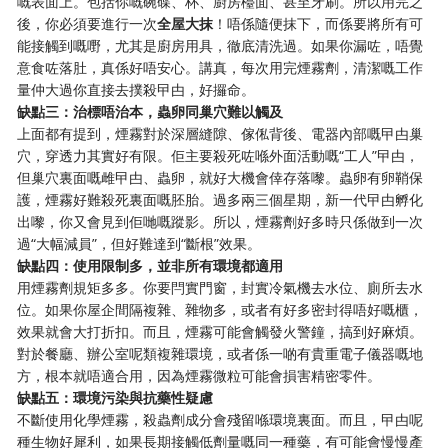
嘅表面上。包括你嘅碗碟、杯、廚房檯面、甚至牙刷。所以用完之
後，你必須要進行一次
全屋大抹
！唔係隨便抹下，而係要將所有可
能接觸到嘅嘢，尤其是廚房用具，徹底清洗過。如果你漏咗，唔覺
意食咗落肚，真係好唔安心。講真，每次用完煙霧劑，清潔嘅工作
量仲大過你直接去撲殺曱甴，好攞命。
缺點三：治標唔治本，蟲卵同巢穴難以觸及
上面都有提到，煙霧對於深層縫隙、傢俬背後、電器內部嘅曱甴巢
穴，穿透力其實好有限。佢主要殺死咗喺外面活動嘅“工人”曱甴，
但巢穴裏面嘅雌曱甴、蟲卵，就好大機會倖存落嚟。蟲卵有卵鞘保
護，煙霧好難殺死裏面嘅胚胎。過多兩三個星期，新一代曱甴孵化
出嚟，你又會見到佢哋嘅蹤影。所以，煙霧劑好多時只係做到一次
過“大幅減員”，但好難達到“斷根”效果。
缺點四：使用限制多，並非所有環境都適用
用煙霧劑規矩多多。你要閂實門窗，封實冷氣機去水位、廁所去水
位。如果你屋企間隔複雜、雜物多，或者有好多密封得唔好嘅櫃，
效果就會大打折扣。而且，煙霧可能會觸發火警鐘，搞到好麻煩。
對於餐廳、辦公室呢類複雜環境，或者係一啲有貴重電子儀器嘅地
方，根本就唔適合用，因為煙霧微粒可能會損害精密零件。
缺點五：環境污染與抗藥性疑慮
不斷使用化學煙霧，殺蟲劑成分會殘留喺環境裏面。而且，曱甴呢
種生物好犀利，如果長期接觸低劑量嘅同一種藥，有可能會慢慢產