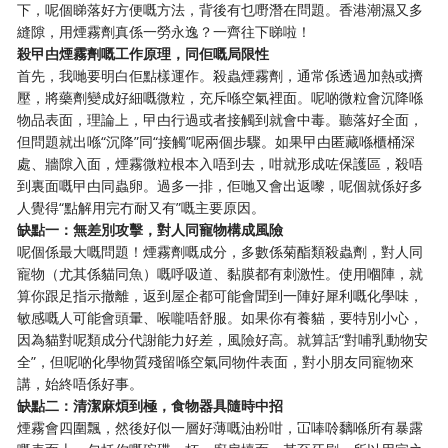
下，呢個睇落好方便嘅方法，背後有乜嘢潛在問題。香港潮濕又多
縫隙，用煙霧劑真係一勞永逸？一齊往下睇啦！
殺曱甴煙霧劑嘅工作原理，同佢嘅局限性
首先，我哋要明白佢點樣運作。殺蟲煙霧劑，通常係透過加熱或擠
壓，將藥劑變成好細嘅微粒，充斥喺空氣裡面。呢啲微粒會沉降喺
物品表面，理論上，曱甴行過或者接觸到就會中毒。聽落好全面，
但問題就出喺“沉降”同“接觸”呢兩個步驟。如果曱甴匿藏喺櫃桶深
處、牆隙入面，煙霧微粒根本入唔到去，咁就形成咗保護區，殺唔
到裏面嘅曱甴同蟲卵。過多一排，佢哋又會出返嚟，呢個就係好多
人覺得“點解用完冇耐又有”嘅主要原因。
缺點一：無差別攻擊，對人同寵物構成風險
呢個係最大嘅問題！煙霧劑嘅成分，多數係菊酯類殺蟲劑，對人同
寵物（尤其係貓同魚）嘅呼吸道、黏膜都有刺激性。使用嗰陣，就
算你跟足指示撤離，返到屋企都可能會聞到一陣好犀利嘅化學味，
敏感嘅人可能會頭暈、喉嚨唔舒服。如果你有養貓，要特別小心，
因為貓對呢類成分代謝能力好差，風險好高。就算話“對哺乳動物安
全”，但呢啲化學物質殘留喺空氣同物件表面，對小朋友同寵物來
講，始終唔係好事。
缺點二：清潔麻煩到極，食物器具隨時中招
煙霧會四圍飄，然後好似一層好薄嘅油粉咁，冚唪唥黐喺所有暴露