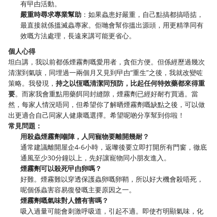
有曱甴活動。
嚴重時尋求專業幫助
：如果蟲患好嚴重，自己點搞都搞唔掂，
最直接就係搵滅蟲專家。佢哋會幫你搵出源頭，用更精準同有
效嘅方法處理，長遠來講可能更省心。
個人心得
坦白講，我以前都係煙霧劑嘅愛用者，貪佢方便。但係經歷過幾次
清潔到氣咳，同埋過一兩個月又見到曱甴“重生”之後，我就改變咗
策略。我發現，
持之以恆嘅清潔同預防，比起任何特效藥都來得重
要
。而家我會重點用藥餌同封縫隙，煙霧劑已經好耐冇買過。當
然，每家人情況唔同，但希望你了解晒煙霧劑嘅缺點之後，可以做
出更適合自己同家人健康嘅選擇。希望呢啲分享幫到你啦！
常見問題：
用殺蟲煙霧劑嗰陣，人同寵物要離開幾耐？
通常建議離開屋企4-6小時，返嚟後要立即打開所有門窗，徹底
通風至少30分鐘以上，先好讓寵物同小朋友進入。
煙霧劑可以殺死曱甴卵嗎？
好難。煙霧難以穿透保護蟲卵嘅卵鞘，所以好大機會殺唔死，
呢個係蟲害容易復發嘅主要原因之一。
煙霧劑嘅氣味對人體有害嗎？
吸入過量可能會刺激呼吸道，引起不適。即使冇明顯氣味，化