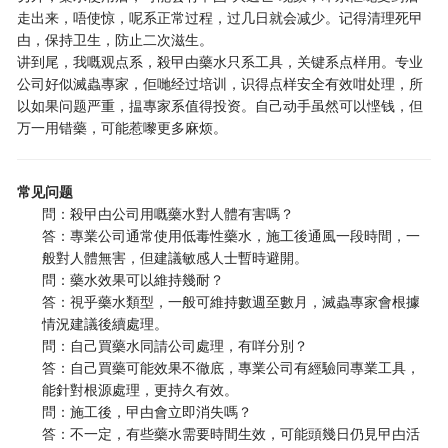
走出来，唔使惊，呢系正常过程，过几日就会减少。记得清理死曱
甴，保持卫生，防止二次滋生。
讲到尾，我嘅观点系，殺曱甴藥水只系工具，关键系点样用。专业
公司好似滅蟲專家，佢哋经过培训，识得点样安全有效咁处理，所
以如果问题严重，揾專家系值得投资。自己动手虽然可以悭钱，但
万一用错藥，可能惹嚟更多麻烦。
常见问题
問：殺曱甴公司用嘅藥水對人體有害嗎？
答：專業公司通常使用低毒性藥水，施工後通風一段時間，一
般對人體無害，但建議敏感人士暫時避開。
問：藥水效果可以維持幾耐？
答：視乎藥水類型，一般可維持數週至數月，滅蟲專家會根據
情況建議後續處理。
問：自己買藥水同請公司處理，有咩分別？
答：自己買藥可能效果不徹底，專業公司有經驗同專業工具，
能針對根源處理，更持久有效。
問：施工後，曱甴會立即消失嗎？
答：不一定，有些藥水需要時間生效，可能頭幾日仍見曱甴活