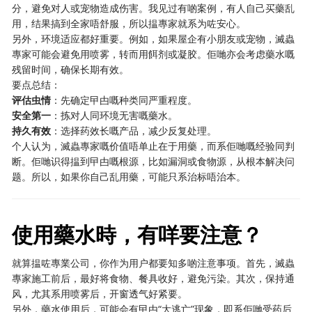
分，避免对人或宠物造成伤害。我见过有啲案例，有人自己买藥乱
用，结果搞到全家唔舒服，所以揾專家就系为咗安心。
另外，环境适应都好重要。例如，如果屋企有小朋友或宠物，滅蟲
專家可能会避免用喷雾，转而用餌剂或凝胶。佢哋亦会考虑藥水嘅
残留时间，确保长期有效。
要点总结：
评估虫情
：先确定曱甴嘅种类同严重程度。
安全第一
：拣对人同环境无害嘅藥水。
持久有效
：选择药效长嘅产品，减少反复处理。
个人认为，滅蟲專家嘅价值唔单止在于用藥，而系佢哋嘅经验同判
断。佢哋识得揾到曱甴嘅根源，比如漏洞或食物源，从根本解决问
题。所以，如果你自己乱用藥，可能只系治标唔治本。
使用藥水時，有咩要注意？
就算揾咗專業公司，你作为用户都要知多啲注意事项。首先，滅蟲
專家施工前后，最好将食物、餐具收好，避免污染。其次，保持通
风，尤其系用喷雾后，开窗透气好紧要。
另外，藥水使用后，可能会有曱甴“大逃亡”现象，即系佢哋受药后