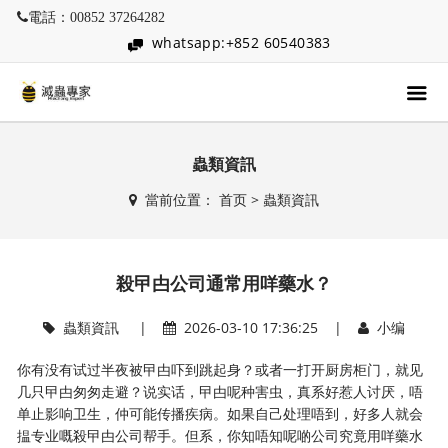
電話：00852 37264282
whatsapp:+852 60540383
蟲類資訊
當前位置：
首页
>
蟲類資訊
殺曱甴公司通常用咩藥水？
蟲類資訊
|
2026-03-10 17:36:25 |
小编
你有没有试过半夜被曱甴吓到跳起身？或者一打开厨房柜门，就见
几只曱甴匆匆走避？说实话，曱甴呢种害虫，真系好惹人讨厌，唔
单止影响卫生，仲可能传播疾病。如果自己处理唔到，好多人就会
揾专业嘅殺曱甴公司帮手。但系，你知唔知呢啲公司究竟用咩藥水