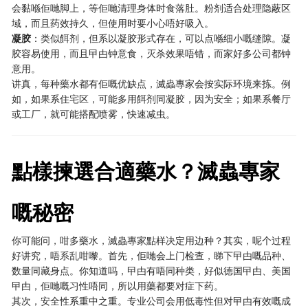
会黏喺佢哋脚上，等佢哋清理身体时食落肚。粉剂适合处理隐蔽区
域，而且药效持久，但使用时要小心唔好吸入。
凝胶
：类似餌剂，但系以凝胶形式存在，可以点喺细小嘅缝隙。凝
胶容易使用，而且曱甴钟意食，灭杀效果唔错，而家好多公司都钟
意用。
讲真，每种藥水都有佢嘅优缺点，滅蟲專家会按实际环境来拣。例
如，如果系住宅区，可能多用餌剂同凝胶，因为安全；如果系餐厅
或工厂，就可能搭配喷雾，快速减虫。
點樣揀選合適藥水？滅蟲專家
嘅秘密
你可能问，咁多藥水，滅蟲專家點样决定用边种？其实，呢个过程
好讲究，唔系乱咁嚟。首先，佢哋会上门检查，睇下曱甴嘅品种、
数量同藏身点。你知道吗，曱甴有唔同种类，好似德国曱甴、美国
曱甴，佢哋嘅习性唔同，所以用藥都要对症下药。
其次，安全性系重中之重。专业公司会用低毒性但对曱甴有效嘅成