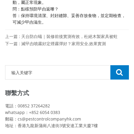
動，屬正常現象。
問：點樣預防曱甴返嚟？
答：保持環境清潔、封好縫隙、妥善存放食物，並定期檢查，
可減少曱甴滋生。
上一篇 : 天台防白蟻｜裝修前後實測有效，杜絕木製家具被蛀
下一篇 : 滅曱甴噴霧好定煙霧彈好？家用安全,效果實測
聯繫方式
電話：00852 37264282
whatsapp：+852 6054 0383
郵箱：cs@pestcontrolcompanyhk.com
地址：香港九龍新蒲崗八達街3號安達工業大廈7樓