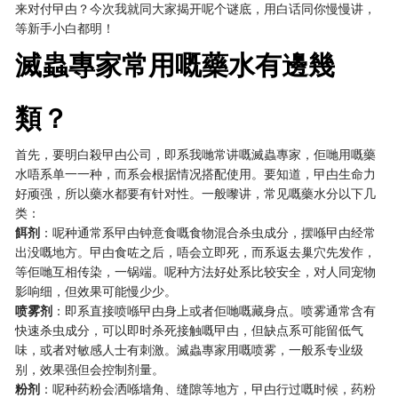
来对付曱甴？今次我就同大家揭开呢个谜底，用白话同你慢慢讲，
等新手小白都明！
滅蟲專家常用嘅藥水有邊幾
類？
首先，要明白殺曱甴公司，即系我哋常讲嘅滅蟲專家，佢哋用嘅藥
水唔系单一一种，而系会根据情况搭配使用。要知道，曱甴生命力
好顽强，所以藥水都要有针对性。一般嚟讲，常见嘅藥水分以下几
类：
餌剂
：呢种通常系曱甴钟意食嘅食物混合杀虫成分，摆喺曱甴经常
出没嘅地方。曱甴食咗之后，唔会立即死，而系返去巢穴先发作，
等佢哋互相传染，一锅端。呢种方法好处系比较安全，对人同宠物
影响细，但效果可能慢少少。
喷雾剂
：即系直接喷喺曱甴身上或者佢哋嘅藏身点。喷雾通常含有
快速杀虫成分，可以即时杀死接触嘅曱甴，但缺点系可能留低气
味，或者对敏感人士有刺激。滅蟲專家用嘅喷雾，一般系专业级
别，效果强但会控制剂量。
粉剂
：呢种药粉会洒喺墙角、缝隙等地方，曱甴行过嘅时候，药粉