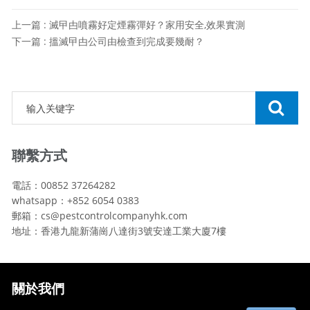
上一篇 : 滅曱甴噴霧好定煙霧彈好？家用安全,效果實測
下一篇 : 搵滅曱甴公司由檢查到完成要幾耐？
聯繫方式
電話：00852 37264282
whatsapp：+852 6054 0383
郵箱：cs@pestcontrolcompanyhk.com
地址：香港九龍新蒲崗八達街3號安達工業大廈7樓
關於我們