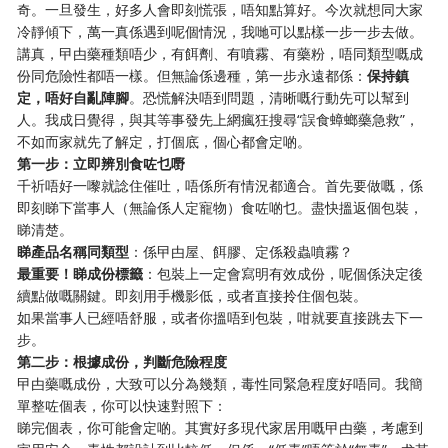
奇。一旦發生，好多人會即刻慌張，唔知點算好。今次就想同大家
冷靜傾下，萬一真係遇到呢個情況，我哋可以點樣一步一步去做。
講真，曱甴藥種類唔少，有餌劑、有噴霧、有藥粉，唔同類型嘅成
份同危險性都唔一樣。但無論係邊種，第一步永遠都係：
保持鎮
定，唔好自亂陣腳
。恐慌解決唔到問題，清晰嘅行動先可以幫到
人。我成日覺得，與其等事發先上網瘋狂搜尋“誤食蟑螂藥急救”，
不如而家就先了解定，打個底，個心都會定啲。
第一步：立即辨別食咗乜嘢
千祈唔好一嚟就諗住催吐，唔係所有情況都適合。首先要做嘅，係
即刻睇下當事人（無論係人定寵物）食咗啲乜。盡快搵返個包裝，
睇清楚。
睇產品名稱同類型
：係曱甴屋、餌膠、定係殺蟲噴霧？
最重要！睇成份標籤
：包裝上一定會寫明有效成份，呢個係決定後
續點做嘅關鍵。即刻用手機影低，或者直接拎住個包裝。
如果當事人已經唔舒服，或者你搵唔到包裝，咁就要直接跳去下一
步。
第二步：根據成份，判斷危險程度
曱甴藥嘅成份，大致可以分為幾類，毒性同緊急程度好唔同。我簡
單整咗個表，你可以快速對照下：
睇完個表，你可能會定啲。其實好多現代家居用嘅曱甴藥，考慮到