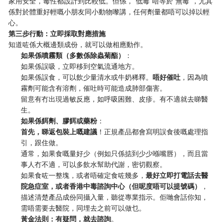
家用安全，毒性都設計到比較低。但係，“低毒”唔等於“無毒”，尤其
係對於體重好輕嘅小朋友同小動物嚟講，任何劑量都唔可以掉以輕
心。
第三步行動：立即採取對應措施
知道咗係大概邊類成份，就可以做相應動作。
如果係噴霧類（多數係除蟲菊酯）
：
如果係誤吸，立即移到空氣流通地方。
如果係誤食，可以飲少量清水或牛奶稀釋。
唔好催吐
，因為噴
霧劑可能含有溶劑，催吐時可能造成肺部傷害。
留意有冇出現過敏反應，如呼吸困難、皮疹。有不適就去睇醫
生。
如果係餌劑、膠餌或藥粉
：
首先，睇返包裝上嘅建議
！正規產品都會寫明誤食後嘅處理指
引，跟住做。
通常，如果食嘅量好少（例如只係掂到少少喺嘴唇），而且當
事人冇不適，可以多飲水幫助代謝，密切觀察。
如果食咗一整塊，或者唔確定食咗幾多，
最好立即打電話去醫
院急症室，或者香港中毒諮詢中心（但呢度唔可以提號碼）
，
描述清楚產品成份同攝入量，聽從專業指示。佢哋會話你知，
需唔需要去醫院，同埋去之前可以做乜。
黃金法則：有疑問，就去諮詢
。