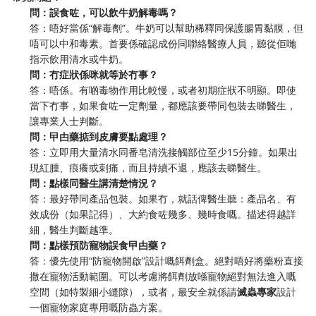
問：誤食咗，可以飲牛奶解毒嗎？
答：唔好當係“解毒劑”。牛奶可以幫助稀釋同保護腸胃黏膜，但
唔可以中和毒素。首要係確認成份同聯絡醫療人員，聽從佢哋
指示飲用清水或牛奶。
問：冇症狀係咪就等於冇事？
答：唔係。有啲毒物作用比較慢，或者初期症狀不明顯。即使
當下冇事，如果食咗一定劑量，都應該要帶同包裝去睇醫生，
讓專業人士判斷。
問：曱甴藥掂到皮膚要點處理？
答：立即用大量清水同番皂清洗接觸部位至少15分鐘。如果出
現紅腫、痕癢或刺痛，而且持續不退，應該去睇醫生。
問：點樣同醫生講清楚情況？
答：最好帶同產品包裝。如果冇，就話俾醫生聽：產品名、有
效成份（如果記得）、大約食咗幾多、幾時食嘅。描述得越詳
細，醫生判斷越準。
問：點樣預防寵物誤食曱甴藥？
答：優先使用“防寵物開啟”設計嘅餌劑盒。絕對唔好將藥粉直接
撒在寵物活動範圍。可以考慮將餌劑放喺寵物絕對無法進入嘅
空間（如特製細小縫隙），或者，最安全就係請
滅蟲專家
設計
一個寵物家庭專用嘅防蟲方案。