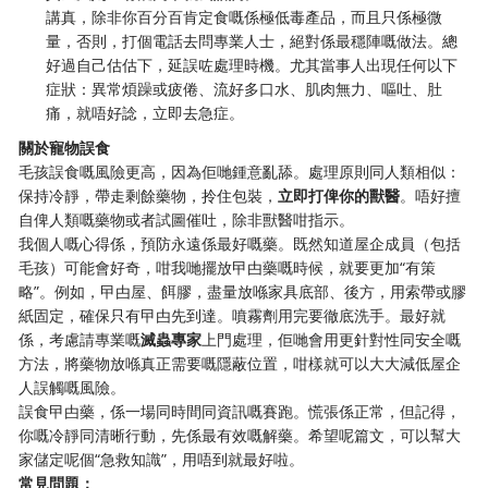
講真，除非你百分百肯定食嘅係極低毒產品，而且只係極微
量，否則，打個電話去問專業人士，絕對係最穩陣嘅做法。總
好過自己估估下，延誤咗處理時機。尤其當事人出現任何以下
症狀：異常煩躁或疲倦、流好多口水、肌肉無力、嘔吐、肚
痛，就唔好諗，立即去急症。
關於寵物誤食
毛孩誤食嘅風險更高，因為佢哋鍾意亂舔。處理原則同人類相似：
保持冷靜，帶走剩餘藥物，拎住包裝，
立即打俾你的獸醫
。唔好擅
自俾人類嘅藥物或者試圖催吐，除非獸醫咁指示。
我個人嘅心得係，預防永遠係最好嘅藥。既然知道屋企成員（包括
毛孩）可能會好奇，咁我哋擺放曱甴藥嘅時候，就要更加“有策
略”。例如，曱甴屋、餌膠，盡量放喺家具底部、後方，用索帶或膠
紙固定，確保只有曱甴先到達。噴霧劑用完要徹底洗手。最好就
係，考慮請專業嘅
滅蟲專家
上門處理，佢哋會用更針對性同安全嘅
方法，將藥物放喺真正需要嘅隱蔽位置，咁樣就可以大大減低屋企
人誤觸嘅風險。
誤食曱甴藥，係一場同時間同資訊嘅賽跑。慌張係正常，但記得，
你嘅冷靜同清晰行動，先係最有效嘅解藥。希望呢篇文，可以幫大
家儲定呢個“急救知識”，用唔到就最好啦。
常見問題：