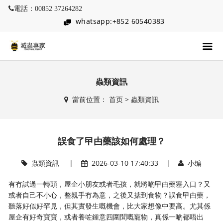
電話：00852 37264282
whatsapp:+852 60540383
蟲類資訊
當前位置：
首页
>
蟲類資訊
誤食了曱甴藥該如何處理？
蟲類資訊
|
2026-03-10 17:40:33 |
小编
有冇試過一轉頭，屋企小朋友或者毛孩，就將啲曱甴藥塞入口？又
或者自己不小心，整親手冇為意，之後又掂到食物？誤食曱甴藥，
聽落好似好罕見，但其實發生嘅機會，比大家想像中要高。尤其係
屋企有好奇寶寶，或者養咗鍾意四圍聞嘅寵物，真係一啲都唔出