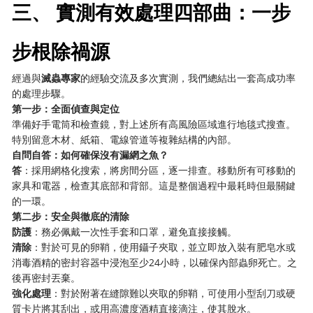
三、 實測有效處理四部曲：一步
步根除禍源
經過與
滅蟲專家
的經驗交流及多次實測，我們總結出一套高成功率
的處理步驟。
第一步：全面偵查與定位
準備好手電筒和檢查鏡，對上述所有高風險區域進行地毯式搜查。
特別留意木材、紙箱、電線管道等複雜結構的內部。
自問自答：如何確保沒有漏網之魚？
答
：採用網格化搜索，將房間分區，逐一排查。移動所有可移動的
家具和電器，檢查其底部和背部。這是整個過程中最耗時但最關鍵
的一環。
第二步：安全與徹底的清除
防護
：務必佩戴一次性手套和口罩，避免直接接觸。
清除
：對於可見的卵鞘，使用鑷子夾取，並立即放入裝有肥皂水或
消毒酒精的密封容器中浸泡至少24小時，以確保內部蟲卵死亡。之
後再密封丟棄。
強化處理
：對於附著在縫隙難以夾取的卵鞘，可使用小型刮刀或硬
質卡片將其刮出，或用高濃度酒精直接滴注，使其脫水。