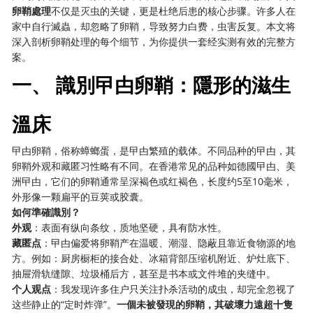
卵鞘處理
不仅是灭虫的关键，更是杜绝后患的核心步骤。许多人在
家中自行滅蟲，却忽略了卵鞘，导致努力白费，虫害反复。本文将
深入剖析卵鞘处理的每个细节，为你提供一套经实测有效的完整方
案。
一、 識別曱甴卵鞘：隱形的滋生
溫床
曱甴卵鞘，俗称蟑螂蛋，是曱甴繁殖的载体。不同品种的曱甴，其
卵鞘外观和藏匿习性略有不同。在香港常见的品种如德國曱甴、美
洲曱甴，它们的卵鞘通常呈深褐色或红褐色，长度约5至10毫米，
外形像一颗扁平的豆荚或胶囊。
如何準確識別？
外观
：表面有纵向条纹，质地坚硬，具有防水性。
藏匿点
：曱甴偏爱将卵鞘产在温暖、潮湿、隐蔽且靠近食物源的地
方。例如：厨房橱柜的接合处、冰箱背部压缩机附近、炉灶底下、
抽屉滑轨缝隙、垃圾桶后方，甚至是书本或文件堆的夹缝中。
个人观点
：我发现许多住户只关注扑杀活动的成虫，却完全忽视了
这些静止的“定时炸弹”。
一個未被發現的卵鞘，其破壞力遠超十隻