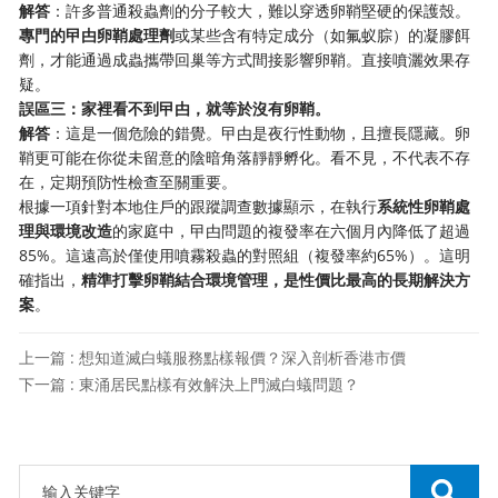
解答
：許多普通殺蟲劑的分子較大，難以穿透卵鞘堅硬的保護殼。
專門的曱甴卵鞘處理劑
或某些含有特定成分（如氟蚁腙）的凝膠餌
劑，才能通過成蟲攜帶回巢等方式間接影響卵鞘。直接噴灑效果存
疑。
誤區三：家裡看不到曱甴，就等於沒有卵鞘。
解答
：這是一個危險的錯覺。曱甴是夜行性動物，且擅長隱藏。卵
鞘更可能在你從未留意的陰暗角落靜靜孵化。看不見，不代表不存
在，定期預防性檢查至關重要。
根據一項針對本地住戶的跟蹤調查數據顯示，在執行
系統性卵鞘處
理與環境改造
的家庭中，曱甴問題的複發率在六個月內降低了超過
85%。這遠高於僅使用噴霧殺蟲的對照組（複發率約65%）。這明
確指出，
精準打擊卵鞘結合環境管理，是性價比最高的長期解決方
案
。
上一篇 : 想知道滅白蟻服務點樣報價？深入剖析香港市價
下一篇 : 東涌居民點樣有效解決上門滅白蟻問題？