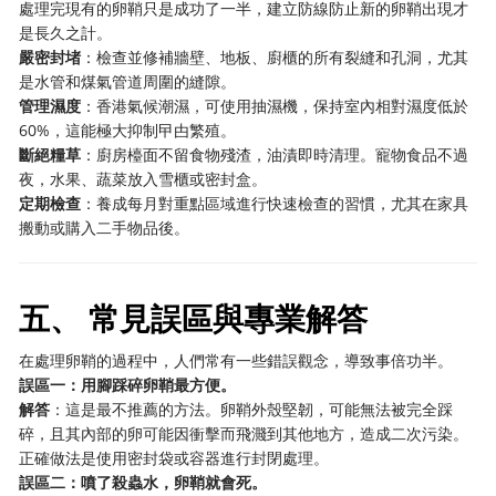
處理完現有的卵鞘只是成功了一半，建立防線防止新的卵鞘出現才
是長久之計。
嚴密封堵
：檢查並修補牆壁、地板、廚櫃的所有裂縫和孔洞，尤其
是水管和煤氣管道周圍的縫隙。
管理濕度
：香港氣候潮濕，可使用抽濕機，保持室內相對濕度低於
60%，這能極大抑制曱甴繁殖。
斷絕糧草
：廚房檯面不留食物殘渣，油漬即時清理。寵物食品不過
夜，水果、蔬菜放入雪櫃或密封盒。
定期檢查
：養成每月對重點區域進行快速檢查的習慣，尤其在家具
搬動或購入二手物品後。
五、 常見誤區與專業解答
在處理卵鞘的過程中，人們常有一些錯誤觀念，導致事倍功半。
誤區一：用腳踩碎卵鞘最方便。
解答
：這是最不推薦的方法。卵鞘外殼堅韌，可能無法被完全踩
碎，且其內部的卵可能因衝擊而飛濺到其他地方，造成二次污染。
正確做法是使用密封袋或容器進行封閉處理。
誤區二：噴了殺蟲水，卵鞘就會死。