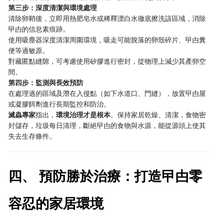
第三步：深度清潔與環境處理
清除卵鞘後，立即用熱肥皂水或稀釋漂白水徹底擦洗該區域，消除
曱甴的信息素痕跡。
使用吸塵器深度清潔周圍環境，吸走可能脫落的卵殼碎片、曱甴糞
便等過敏原。
對藏匿點縫隙，可考慮使用矽膠進行密封，從物理上減少其產卵空
間。
第四步：監測與長效預防
在處理過的區域及潛在入侵點（如下水道口、門縫），放置曱甴屋
或凝膠餌劑進行長期監控和防治。
滅蟲專家
指出，
環境治理才是根本
。保持家居乾燥、清潔，食物密
封儲存，垃圾每日清理，斷絕曱甴的食物與水源，能從源頭上使其
失去生存條件。
四、 預防勝於治療：打造曱甴零
容忍的家居環境