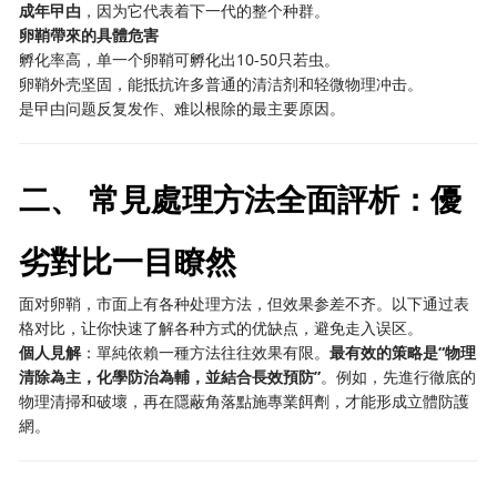
成年曱甴
，因为它代表着下一代的整个种群。
卵鞘帶來的具體危害
孵化率高，单一个卵鞘可孵化出10-50只若虫。
卵鞘外壳坚固，能抵抗许多普通的清洁剂和轻微物理冲击。
是曱甴问题反复发作、难以根除的最主要原因。
二、 常見處理方法全面評析：優
劣對比一目瞭然
面对卵鞘，市面上有各种处理方法，但效果参差不齐。以下通过表
格对比，让你快速了解各种方式的优缺点，避免走入误区。
個人見解
：單純依賴一種方法往往效果有限。
最有效的策略是“物理
清除為主，化學防治為輔，並結合長效預防”
。例如，先進行徹底的
物理清掃和破壞，再在隱蔽角落點施專業餌劑，才能形成立體防護
網。