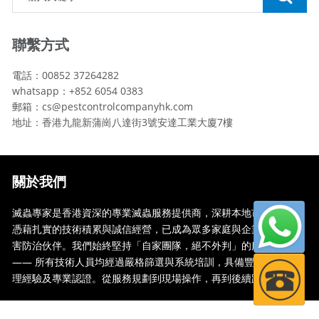
聯繫方式
電話：00852 37264282
whatsapp：+852 6054 0383
郵箱：cs@pestcontrolcompanyhk.com
地址：香港九龍新蒲崗八達街3號安達工業大廈7樓
關於我們
滅蟲專家是香港資深的專業滅蟲服務提供商，深耕本地市場多年，
憑藉扎實的技術積累與誠信經營，已成為眾多家庭與企業信賴的蟲
害防治伙伴。我們始終堅持「自家團隊，絕不外判」的服務承諾
—— 所有技術人員均經過嚴格篩選與系統培訓，具備豐富的現場處
理經驗及專業認證。從服務規劃到現場操作，再到後續跟蹤，全...