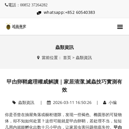
電話：00852 37264282
whatsapp:+852 60540383
蟲類資訊
當前位置：
首页
>
蟲類資訊
曱甴卵鞘處理權威解讀｜家居清潔,滅蟲技巧實測有
效
蟲類資訊
|
2026-03-11 16:50:26 |
小编
你是否曾在抽屉角落或橱柜缝隙，发现一些褐色、椭圆形的可疑物
体，却不知如何处置？这些可能就是曱甴卵鞘，若处理不当，短短
几周内就能孵化出数十只小曱甴，让家居虫害问题彻底失控。
曱甴