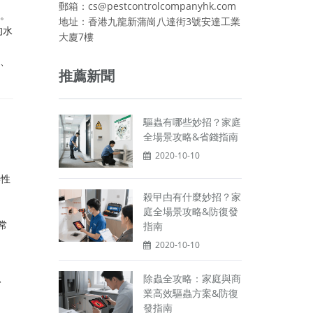
郵箱：cs@pestcontrolcompanyhk.com
的。
地址：香港九龍新蒲崗八達街3號安達工業
的水
大廈7樓
大、
推薦新聞
驅蟲有哪些妙招？家庭
全場景攻略&省錢指南
2020-10-10
毒性
殺曱甴有什麼妙招？家
庭全場景攻略&防復發
常
指南
2020-10-10
、
除蟲全攻略：家庭與商
業高效驅蟲方案&防復
發指南