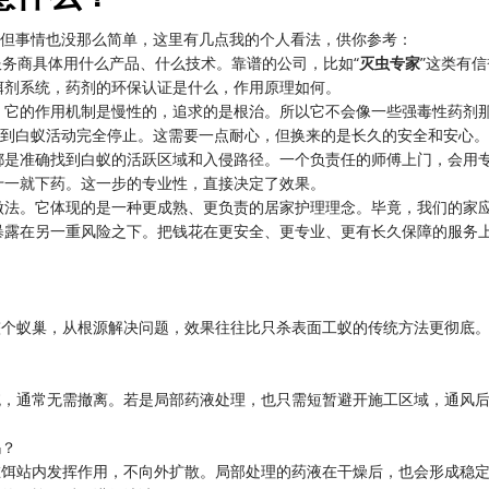
。但事情也没那么简单，这里有几点我的个人看法，供你参考：
务商具体用什么产品、什么技术。靠谱的公司，比如“
灭虫专家
”这类有信
饵剂系统，药剂的环保认证是什么，作用原理如何。
，它的作用机制是慢性的，追求的是根治。所以它不会像一些强毒性药剂
看到白蚁活动完全停止。这需要一点耐心，但换来的是长久的安全和安心。
都是准确找到白蚁的活跃区域和入侵路径。一个负责任的师傅上门，会用
十一就下药。这一步的专业性，直接决定了效果。
做法。它体现的是一种更成熟、更负责的居家护理理念。毕竟，我们的家
暴露在另一重风险之下。把钱花在更安全、更专业、更有长久保障的服务
整个蚁巢，从根源解决问题，效果往往比只杀表面工蚁的传统方法更彻底
统，通常无需撤离。若是局部药液处理，也只需短暂避开施工区域，通风
吗？
在饵站内发挥作用，不向外扩散。局部处理的药液在干燥后，也会形成稳