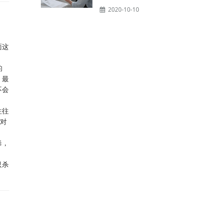
2020-10-10
面这
的
，最
不会
往往
针对
毒，
只杀