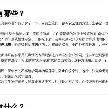
有哪些？
是真的靠谱？我了解了一下，目前主流的、强调安全性的方法，主要是下
低毒性综合防治方案。原理很简单：在白蚁活动的路径上设置装有“诱饵”
生长调节剂或慢性毒剂。工蚁吃下后，会回到巢穴分享给蚁后和其他白蚁
性体现在
：药物被封闭在饵站内，只被白蚁取食，不向外扩散挥发，几乎
虫师傅可能会采用低毒性的专用药液进行精准注射或涂刷。这些新型药液
成防护屏障。相比以前“大水漫灌”式的全面喷洒，这种方法用药量少，
铺设一层细密的不锈钢砂网等物理屏障，阻止白蚁穿过。这种方法完全无
庭，实施起来比较困难。
它通过生物链传递，能真正摧毁巢穴，往往是治本之策。而传统喷药可能
。
意什么？