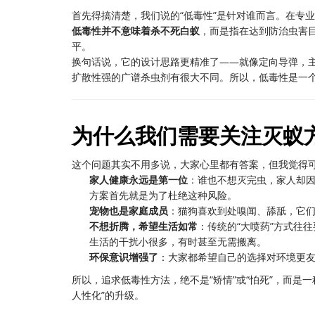
首先得搞清楚，我们说的“低毒性”是针对谁而言。在专
低毒性并不意味着杀不死白蚁
，而是指在达到防治虫害
平。
换句话说，它的设计思路更精准了——就像定向导弹，主
扩散性强的广谱杀虫剂有很大不同。所以，低毒性是一
为什么我们需要关注灭蚁
这个问题其实不用多说，大家心里都有答案，但我觉得
家人健康永远是第一位
：谁也不想灭完虫，家人却
方案首先就是为了杜绝这种风险。
宠物也是家庭成员
：猫狗喜欢到处嗅闻、舔舐，它
不想折腾，希望生活如常
：传统的“大喷药”方式往
生活的干扰小很多，有时甚至无需搬离。
环保意识增强了
：大家都希望自己的选择对环境更
所以，追求低毒性方法，绝不是“矫情”或“怕死”，而是
人性化”的升级。