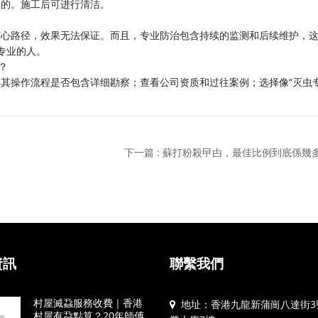
全的。施工后可进行清洁。
核心路径，效果无法保证。而且，专业防治包含持续的监测和后续维护，
专业的人。
？
其操作流程是否包含详细勘察；查看公司资质和过往案例；选择像“灭虫
。
下一篇 : 蘇打粉殺曱甴，最佳比例到底係幾
資訊
聯繫我們
村屋滅蝨服務收費｜香港
地址：香港九龍新蒲崗八達街3
村屋有蝨點算？20年師傅