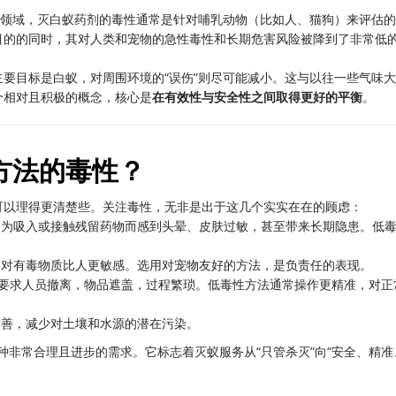
业领域，灭白蚁药剂的毒性通常是针对哺乳动物（比如人、猫狗）来评估
目的的同时，其对人类和宠物的急性毒性和长期危害风险被降到了非常低
要目标是白蚁，对周围环境的“误伤”则尽可能减小。这与以往一些气味
个相对且积极的概念，核心是
在有效性与安全性之间取得更好的平衡
。
方法的毒性？
可以理得更清楚些。关注毒性，无非是出于这几个实实在在的顾虑：
因为吸入或接触残留药物而感到头晕、皮肤过敏，甚至带来长期隐患。低
们对有毒物质比人更敏感。选用对宠物友好的方法，是负责任的表现。
往要求人员撤离，物品遮盖，过程繁琐。低毒性方法通常操作更精准，对正
友善，减少对土壤和水源的潜在污染。
一种非常合理且进步的需求。它标志着灭蚁服务从“只管杀灭”向“安全、精准