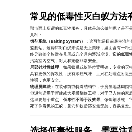
常见的低毒性灭白蚁方法
那市面上所谓的低毒性服务，具体是怎么做的呢？是不
几种：
饵剂系统（Baiting System）
：这可能是目前最主流的
监测站。这诱饵对白蚁来说是无上美味，里面含有一种
终导致整个族群在几周或几个月内逐渐崩溃。
它的低毒
污染室内空气，对人和宠物非常安全。
局部针对性处理
：如果蚁巢或蚁路位置明确，专业的灭
具有更低的挥发性，没有浓烈气味，且只在处理点附近形
性强，也更安全。
物理屏障法
：在装修前或特殊结构中，于房屋地基周围
但通常适用于新建或大规模翻修工程，对于已入住的家
这里要划个重点：
低毒性不等于没效果
。像饵剂系统，
死了你看见的工蚁，巢穴和蚁后还安然无恙，容易复发
选择低毒性服务，需要注