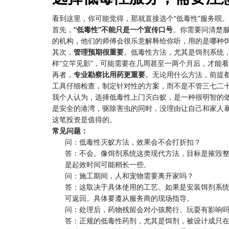
看到这里，你可能觉得，那就直接选个“低毒性”服务呗
首先，
“低毒性”不能只是一个宣传口号
。你需要问清楚服
的机构，他们的师傅会很乐意解释给你听，用的是哪种
其次，
管理预期很重要
。低毒性方法，尤其是饵剂系统
样“立竿见影”，可能需要在几周甚至一两个月后，才能
再者，
专业勘察比用药更重要
。无论用什么方法，前提
工具仔细检查，制定针对性的方案，而不是不管三七二
我个人认为，选择低毒性上门灭白蚁，是一种很明智的
是安全的港湾，驱除害虫的同时，没理由让自己和家人
这笔投资是值得的。
常见问题：
问：低毒性灭蚁方法，效果会不会打折扣？
答：不会。像饵剂系统这类现代方法，目标是摧毁
是起效时间可能稍长一些。
问：施工期间，人和宠物需要离开家吗？
答：这取决于具体使用的工艺。如果是安装饵剂系
可返回。具体要遵从服务商的现场指导。
问：处理后，药物残留会对小孩爬行、玩耍有影响
答：正规的低毒性药剂，尤其是饵剂，被设计成只