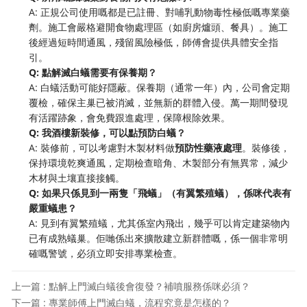
A: 正規公司使用嘅都是已註冊、對哺乳動物毒性極低嘅專業藥
劑。施工會嚴格避開食物處理區（如廚房爐頭、餐具）。施工
後經過短時間通風，殘留風險極低，師傅會提供具體安全指
引。
Q: 點解滅白蟻需要有保養期？
A: 白蟻活動可能好隱蔽。保養期（通常一年）內，公司會定期
覆檢，確保主巢已被消滅，並無新的群體入侵。萬一期間發現
有活躍跡象，會免費跟進處理，保障根除效果。
Q: 我酒樓新裝修，可以點預防白蟻？
A: 裝修前，可以考慮對木製材料做
預防性藥液處理
。裝修後，
保持環境乾爽通風，定期檢查暗角、木製部分有無異常，減少
木材與土壤直接接觸。
Q: 如果只係見到一兩隻「飛蟻」（有翼繁殖蟻），係咪代表有
嚴重蟻患？
A: 見到有翼繁殖蟻，尤其係室內飛出，幾乎可以肯定建築物內
已有成熟蟻巢。佢哋係出來擴散建立新群體嘅，係一個非常明
確嘅警號，必須立即安排專業檢查。
上一篇 : 點解上門滅白蟻後會復發？補噴服務係咪必須？
下一篇 : 專業師傅上門滅白蟻，流程究竟是怎樣的？