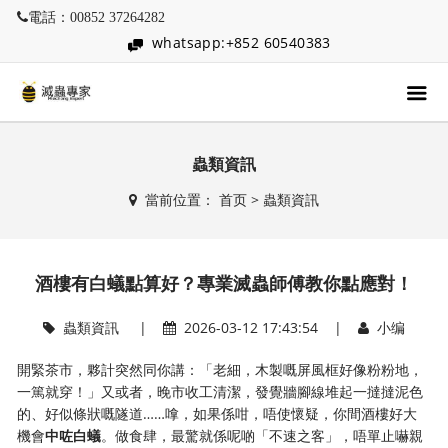
電話：00852 37264282
whatsapp:+852 60540383
蟲類資訊
當前位置：
首页
>
蟲類資訊
酒樓有白蟻點算好？專業滅蟲師傅教你點應對！
蟲類資訊
|
2026-03-12 17:43:54 |
小编
開緊茶市，夥計突然同你講：「老細，木製嘅屏風框好像粉粉地，
一篤就穿！」又或者，晚市收工清潔，發覺牆腳線堆起一撻撻泥色
的、好似條狀嘅隧道……嗱，如果係咁，唔使懷疑，你間酒樓好大
機會
中咗白蟻
。做食肆，最驚就係呢啲「不速之客」，唔單止嚇親