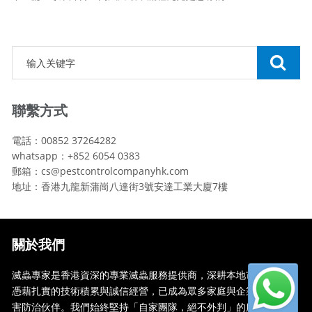
聯繫方式
電話：00852 37264282
whatsapp：+852 6054 0383
郵箱：cs@pestcontrolcompanyhk.com
地址：香港九龍新蒲崗八達街3號安達工業大廈7樓
關於我們
滅蟲專家是香港資深的專業滅蟲服務提供商，深耕本地市場多年，
憑藉扎實的技術積累與誠信經營，已成為眾多家庭與企業信賴的蟲
害防治伙伴。我們始終堅持「自家團隊，絕不外判」的服務承諾