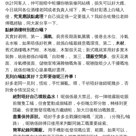
伙計同客人，仲可能暗中蛀爛你啲裝修同結構，損失可以好大鑊。
今日就同各位酒樓老闆或者負責人傾下，萬一唔好彩遇上白蟻入
侵，
究竟應該點處理
？自己搞定係一定要搵人？我綜合咗幾位老師
傅嘅經驗，同大家分享一下。
點解酒樓特別惹白蟻？
其實好易明。第一，
濕氣
。廚房長期蒸氣騰騰，後巷去水位、冷氣
去水喉，如果唔係好乾爽，就係白蟻最鍾意嘅環境。第二，
木材
。
舊式酒樓嘅木門框、木地板、木製假天花；新式嘅就算用好多實木
裝飾，統統都係白蟻嘅「自助餐」。第三，
隱蔽空間多
。假天花裏
面、冷氣槽後面、儲物室堆滿雜物嘅角落，呢啲陰暗少人干擾嘅地
方，就係佢哋安心築巢嘅好選擇。
見到白蟻點算好？立即要做呢三件事！
好多老闆一見到，慌咗，手忙腳亂。喂，千祈唔好做錯呢幾步，否
則會令情況惡化！
絕對唔好自己噴殺蟲水！
​ 呢個係最大禁忌。你一陣噴霧殺咗眼
前幾隻工蟻，但會驚動成個蟻群，令佢哋立即分散，轉移到更
隱蔽、你更難發現嘅地方繼續蛀，加大日後根治嘅難度。
盡量保持原狀。
​ 唔好手多多去戳爛佢哋嘅「泥路」（分飛孔/蟻
路），呢啲係師傅日後用來判斷同施工嘅重要線索。
簡單紀錄同圍蔽。
​ 用手機影低發現嘅位置、範圍。如果可以，