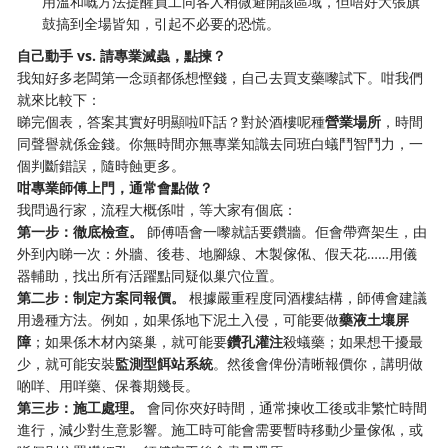
用溫和嘅方法提醒員工同客人稍微避開該區域，但唔好大張旗
鼓搞到全場皆知，引起不必要的恐慌。
自己動手 vs. 請專業滅蟲，點揀？
我知好多老闆第一念頭都係想慳錢，自己去買支藥嚟試下。咁我們
就來比較下：
睇完個表，答案其實好明顯啦吓話？對於酒樓呢種
營業場所
，時間
同聲譽就係金錢。你無時間亦無專業知識去同班白蟻鬥智鬥力，一
個判斷錯誤，隨時蝕更多。
咁專業師傅上門，通常會點做？
我問過行家，流程大概係咁，等大家有個底：
第一步：徹底檢查。
​ 師傅唔會一嚟就話要鑽牆。佢會帶齊架生，由
外到內睇一次：外牆、後巷、地腳線、木製傢俬、假天花……用儀
器輔助，找出所有活躍點同疑似巢穴位置。
第二步：制定方案同報價。
​ 根據嚴重程度同酒樓結構，師傅會建議
用邊種方法。例如，如果係地下泥土入侵，可能要做
藥液土壤屏
障
；如果係木材內築巢，就可能要
鑽孔灌注
殺蟻藥；如果想干擾最
少，就可能安裝
監測型餌站系統
。然後會俾份清晰報價你，講明做
啲咩、用咩藥、保養期幾長。
第三步：施工處理。
​ 會同你夾好時間，通常揀收工後或非繁忙時間
進行，減少對生意影響。施工時可能會需要暫時移動少量傢俬，或