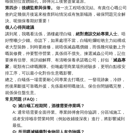
喺個別位置鑽細孔，師傅完工後會盡量還原。
第四步：後續監察與保養。
​ 做一次工程唔係完結。有責任心嘅公司
會約定幾個月後返來檢查餌站情況或有無新蟻路，確保問題完全解
決。呢個保養期好重要！
個人心得與建議
講到尾，我嘅看法係，酒樓處理白蟻，
絕對應該交給專業人士
。唔
好慳嗰少少錢。你諗下，如果處理不當，白蟻蛀爛咗啲主力結構或
者大型裝飾，到時要維修，就唔係滅蟲嘅價錢，而係幾何級數上升
嘅裝修費，仲要暫停營業，真係得不償失。揀選滅蟲公司時，記住
要揀有信譽、肯詳細解釋、有清晰保養承諾嘅公司，好似「
滅蟲專
家
」呢類有口碑嘅團隊。佢哋處理商業場所經驗多，更明白點樣安
排工序，可以最小化對你生意嘅影響。
總之，白蟻係一場需要耐心同專業去打嘅仗。一發現跡象，冷靜，
然後果斷搵可靠嘅外援，先係最精明嘅做法。保住你間舖嘅完整，
就係保住盤生意。
常見問題 (FAQ)：
Q: 滅白蟻工程期間，酒樓需要停業嗎？
A: 通常唔需要全面停業。專業師傅會同你協調，分區域施工，
或者安排喺非營業時間（例如收鋪後深夜）進行，將影響減到
最低。
Q: 所用嘅滅蟻藥對食物同人有危險嗎？