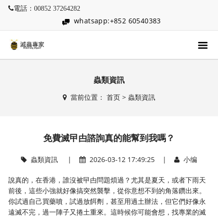
電話：00852 37264282
whatsapp:+852 60540383
蟲類資訊
當前位置：
首页
>
蟲類資訊
免費滅曱甴諮詢真的能幫到我嗎？
蟲類資訊
|
2026-03-12 17:49:25 |
小编
說真的，在香港，誰沒被曱甴問題煩過？尤其是夏天，或者下雨天
前後，這些小強就好像搞突然襲擊，從你意想不到的角落鑽出來。
你試過自己買藥噴，試過放餌劑，甚至用過土辦法，但它們好像永
遠滅不完，過一陣子又捲土重來。這時候你可能會想，找專業的滅