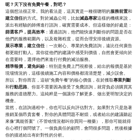
呢？天下沒有免費午餐，對吧？
這個想法很正常。我的看法是，這其實是一種很聰明的
服務前置
和
建立信任
的方式。對於滅蟲公司，比如
滅蟲專家
這樣的機構來說，
派出有經驗的師傅進行諮詢，確實需要成本。但這樣做的好處是：
篩選客戶，提高效率
：通過諮詢，他們能快速判斷你的問題是否在
他們的服務範圍內，以及複雜程度，從而合理安排後續資源。
展示專業，建立信任
：一次耐心、專業的免費諮詢，遠比任何廣告
都更能打動人。當你從他們的建議中感受到價值，自然會更傾向於
在需要時，選擇他們來進行付費的滅治服務。
精準報價，避免糾紛
：特別是免費上門視察後，給出的報價是基於
現場情況的，這樣後續施工內容和價格都清清楚楚，減少誤會。
所以，對你而言，這頓“免費午餐”的核心價值，在於獲取
專業判斷
和
行動思路
。你並不需要因為接受了免費諮詢，就背負必須購買其
服務的道德壓力。這純粹是一個讓你了解更多、做出更明智決定的
機會。
當然，在諮詢過程中，你也可以反向評估對方。如果對方只是急著
推銷某個昂貴套餐，對你的具體問題不耐煩，或者給出的建議聽起
來像“萬能答案”（不管啥情況都叫你買同一種藥），那你可能就得
在心裡打個問號了。一個負責任的顧問，會問很多問題，然後根據
你的描述給出有針對性的分析。