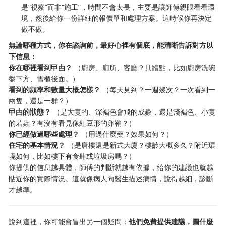
是“視察”而非“施工”，時間不會太長，主要是讓師傅親眼看看環
境，然後給你一份詳細的報價單和處理方案。這時候你再決定
做不做。
無論哪種方式，你在諮詢前，最好心裡有個底，能清晰告訴對方以
下信息：
你在哪裡看到曱甴？
​ （廚房、廁所、客廳？具體點，比如廚房洗碗
盤下方、雪櫃後面。）
看到的頻率和數量大概怎樣？
​ （每天見到？一週幾次？一次看到一
兩隻，還是一群？）
曱甴的狀態？
​ （是大隻的、深褐色會飛的成蟲，還是淺褐色、小隻
的若蟲？有沒有看見像紅豆形的卵鞘？）
你已經做過哪些處理？
​ （用過什麼藥？效果如何？）
住宅的基本情況？
​ （是唐樓還是新式大廈？樓齡大概多久？附近環
境如何，比如樓下有食肆或垃圾房嗎？）
你提供的信息越具體，師傅的判斷就越有依據，給你的建議也就越
貼近你的實際情況。這就像病人向醫生描述病情，說得越細，診斷
才越準。
說到這裡，你可能會冒出另一個疑問：
他們免費提供建議，圖什麼