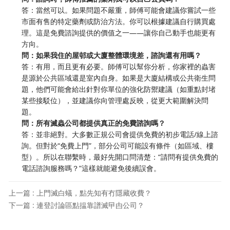
答：當然可以。如果問題不嚴重，師傅可能會建議你嘗試一些
市面有售的特定藥劑或防治方法。你可以根據建議自行購買處
理。這是免費諮詢提供的價值之一——讓你自己動手也能更有
方向。
問：如果我住的屋邨或大廈整體環境差，諮詢還有用嗎？
答：有用，而且更有必要。師傅可以幫你分析，你家裡的蟲害
是源於公共區域還是室內自身。如果是大廈結構或公共衛生問
題，他們可能會給出針對你單位的強化防禦建議（如重點封堵
某些接駁位），並建議你向管理處反映，從更大範圍解決問
題。
問：所有滅蟲公司都提供真正的免費諮詢嗎？
答：並非絕對。大多數正規公司會提供免費的初步電話/線上諮
詢。但對於“免費上門”，部分公司可能設有條件（如區域、樓
型）。所以在聯繫時，最好先開口問清楚：“請問有提供免費的
電話諮詢服務嗎？”這樣就能避免後續誤會。
上一篇 : 上門滅白蟻，點先知有冇隱藏收費？
下一篇 : 連登討論區點揾靠譜滅曱甴公司？