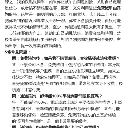
總之，我的觀點很簡單：如果你正被曱甴問題困擾，又對自己處理
沒信心，或者搞不清根源在哪，那麼，充分利用這些
免費滅曱甴諮
詢
服務，絕對是一個聰明的起步點。打個電話，花十幾二十分鐘，
把你遇到的情況和專業人士聊一聊。你並不會損失什麼，但很可能
獲得意想不到的清晰思路。至少，你能知道問題大概有多嚴重，下
一步該往哪個方向走。這總比自己胡亂試錯，浪費金錢和時間，然
後看著曱甴繼續橫行要強得多，對吧？別把問題拖到完全失控，主
動出擊，從一次專業的諮詢開始。
5條常見問題：
問：免費諮詢後，如果我不購買服務，會被騷擾或追收費嗎？
答：正規公司不會。免費諮詢（包括電話和在線諮詢）本身就
是一項招攬或客戶服務，目的是提供信息和建立聯繫。如果之
後決定不做，禮貌告知即可。但如果是預約了免費上門視察，
最好提前確認清楚“免費”的具體範圍，通常視察本身不收費，後
續施工才需付費。
問：通過諮詢，師傅能100%準確判斷問題根源嗎？
答：不能保證100%。電話或線上諮詢主要依靠你的描述，判斷
會有局限性。最準確的判斷需要師傅現場仔細勘察，甚至可能
需要移動傢俬、檢查隱蔽角落。免費諮詢提供的是基於經驗
的“高可能性推斷”，是一個非常重要的參考。
問：諮詢時，師傅推薦的藥劑我可以自己去買嗎？