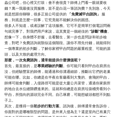
蟲公司吧，但心裡又打鼓：會不會很貴？師傅上門看一眼就要收
錢？萬一我最後沒買服務，豈不是白花一筆諮詢費？先別急，今天
就是想跟你聊聊，很多正規公司提供的
「免費滅曱甴諮詢」
​ 服
務，到底是怎麼一回事，它究竟能不能解決你的困惑。
很多人不知道，或者誤解了這項服務。它可不是簡單打個電話問兩
句就完事了。對我們用戶來說，這其實是一個絕佳的
“診斷”機會
。
想像一下，你身體不舒服，去看醫生，第一步也是問診和初步檢
查，對吧？免費諮詢就類似這個階段。讓你不用先付錢，就能得到
一個專業的初步判斷，了解你家裡曱甴問題的嚴重程度、可能的源
頭，以及大致的處理方向。
那麼，一次免費諮詢，通常能提供什麼價值呢？
首先，最直接的，是
專業經驗的判斷
。你可能只看到曱甴在廚房出
沒，但經驗豐富的師傅，能通過和你溝通細節，推斷出它們的老巢
可能在哪。比如，你總是在半夜在客廳看到大隻的、會飛的曱甴，
師傅可能會判斷，入侵路徑可能是從大廈公共渠管，通過你家廁所
的地台去水位縫隙鑽進來的。這就和你總是在廚房垃圾桶旁看到小
曱甴，所指向的源頭完全不同。自己琢磨，可能想破頭都想不到點
子上。
其次，是獲得一個
初步的行動方案
。諮詢後，師傅通常會告訴你，
你面對的是哪種類型的問題。是外來入侵為主？還是室內已有巢穴