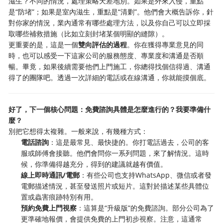
滋生？不同的情況，處理策略天差地別。如果是外來入侵，重點
是“防堵”；如果是室內滋生，重點是“清剿”。他們會大概告訴你，針
對你家的情況，業內通常有哪些處理方法，以及你自己可以立即採
取哪些補救措施（比如立刻封堵某個明顯的縫隙）。
更重要的是，這是一個
雙向評估的過程
。你在獲得專業意見的同
時，也可以感受一下這家公司的服務態度、專業度和溝通是否順
暢。畢竟，如果後續需要他們上門施工，你總得找個信得過、溝通
得了的團隊吧。透過一次詳細的電話或在線溝通，你就能摸個底。
好了，下一個核心問題：免費諮詢具體是怎麼進行的？我要準備什
麼？
別把它想得太複雜。一般來說，有幾種方式：
電話諮詢
：這是最常見、最快捷的。你打電話過去，公司的客
服或師傅會接聽。他們會問你一系列問題，來了解情況。這時
候，你準備得越充分，得到的建議就越有價值。
線上即時通訊/電郵
：有些公司也支持WhatsApp、微信或者發
電郵描述情況，甚至發送照片或短片。這對於描述某些具體位
置或蟲害痕跡特別有用。
預約免費上門視察
：這算是“升級版”的免費諮詢。部分公司為了
更準確地報價，會提供免費的上門初步視察。注意，這通常