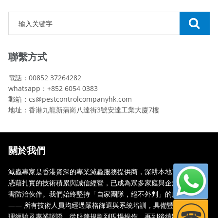
聯繫方式
電話：00852 37264282
whatsapp：+852 6054 0383
郵箱：cs@pestcontrolcompanyhk.com
地址：香港九龍新蒲崗八達街3號安達工業大廈7樓
關於我們
滅蟲專家是香港資深的專業滅蟲服務提供商，深耕本地市場多年，
憑藉扎實的技術積累與誠信經營，已成為眾多家庭與企業信賴的蟲
害防治伙伴。我們始終堅持「自家團隊，絕不外判」的服務承諾
—— 所有技術人員均經過嚴格篩選與系統培訓，具備豐富的現場處
理經驗及專業認證。從服務規劃到現場操作，再到後續跟蹤，全...