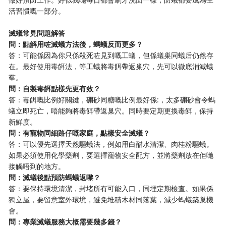
活習慣嘅一部分。
​滅蟻常見問題解答​
​問：點解用咗滅蟻方法後，螞蟻反而更多？​
答：可能係因為你只係殺死咗見到嘅工蟻，但係蟻巢同蟻后仍然存
在。最好使用毒餌法，等工蟻將毒餌帶返巢穴，先可以徹底消滅蟻
羣。
​問：自製毒餌點樣先更有效？​
答：毒餌嘅比例好關鍵，硼砂同糖嘅比例最好係:，太多硼砂會令螞
蟻立即死亡，唔能夠將毒餌帶返巢穴。同時要定期更換毒餌，保持
新鮮度。
​問：有寵物同細路仔嘅家庭，點樣安全滅蟻？​
答：可以優先選擇天然驅蟻法，例如用白醋水清潔、肉桂粉驅蟻。
如果必須使用化學藥劑，要選擇寵物安全配方，並將藥劑放在佢哋
接觸唔到的地方。
​問：滅蟻後點預防螞蟻返嚟？​
答：要保持環境清潔，封堵所有可能入口，同埋定期檢查。如果係
獨立屋，要留意室外環境，避免堆積木材同落葉，減少螞蟻築巢機
會。
​問：專業滅蟻服務大概需要幾多錢？​