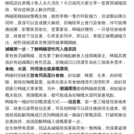
啲唔請自來嘅小客人永久消失？今日就同大家分享一套實用滅蟻指
南，幫你從根源上解決問題。
螞蟻呢種細細隻嘅生物，雖然單獨一隻冇咩殺傷力，但成羣結隊出
現時，真係可以造成幾大麻煩。佢哋唔單止會污染食物，仲可能傳
播細菌，影響家居衛生。更重要係，螞蟻好聰明，一旦發現食物來
源，就會留下信息素，引來更多同伴。所以話，掌握正確嘅滅蟻方
法，絕對係維護家居整潔同健康嘅關鍵。
​滅蟻第一步：了解螞蟻習性同入侵原因​
要有效消滅螞蟻，首先要了解佢哋點解會入侵我哋屋企。螞蟻其實
係好有組織嘅社會性昆蟲，佢哋成日岀現通常為咗三個基本需求：​
食物、水源、同埋適合築巢嘅環境​
​。
螞蟻特別鍾意​
​甜食同高蛋白食物​
​，好似糖、蜂蜜、生果、肉碎呢
啲，都係佢哋嘅最愛。如果你屋企有食物殘渣冇清理乾淨，就好容
易吸引螞蟻大軍來襲。另外，​
​潮濕環境​
​都係螞蟻鍾意嘅，例如漏水
嘅水龍頭、潮濕嘅角落，都可能成為佢哋嘅水源同築巢地點。
螞蟻有一種好特別嘅溝通方式——​
​信息素​
​。當一隻工蟻發現食物來
源，就會沿途釋放信息素，等其他螞蟻可以跟住條路徑去搵食。呢
個就係點解我哋成日見到螞蟻排成一條線行軍嘅原因。打破呢條信
息素路徑，就係阻斷螞蟻入侵嘅重要一步。
從生物學角度睇，我認為滅蟻唔係要殺死每一隻螞蟻，而係要破壞