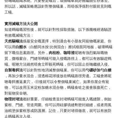
佢哋嘅組織系統。只要整走蟻后，成個蟻羣就好難繼續生存落去。
所以話，滅蟻策略應該針對整個蟻巢，而唔係淨係對付眼前見到嘅
工蟻。
​實用滅蟻方法大公開​
知道螞蟻嘅習性後，就可以針對性採取措施。以下係幾種經過驗證
有效嘅滅蟻方法：
​天然驅蟻法​
​係最安全嘅選擇，特別適合有小朋友同寵物嘅家庭。你
可以用​
​白醋水​
​（白醋同水按:比例混合）擦拭檯面同地板，破壞螞蟻
留下嘅信息素路徑。另外，​
​肉桂粉、咖啡渣​
​呢啲有強烈氣味嘅物
質，撒喺窗台、門縫等螞蟻可能入侵嘅路徑上，都可以有效驅趕螞
蟻。呢啲方法雖然唔會立即殺死螞蟻，但可以阻止佢哋繼續入侵。
​自製毒餌法​
​可以針對性地消滅整個蟻巢。你可以用​
​勺硼砂加勺白糖​
，再加少量水混合，浸透棉花球後放在螞蟻路徑旁邊。工蟻會將呢
啲毒餌搬返巢穴，-日後就可以令整個蟻巢滅亡。如果你屋企有寵
物，可以改用玉米淀粉加糖水混合物，螞蟻食咗之後會脹腹死亡，
對寵物安全啲。
​物理封堵法​
​都好重要。仔細檢查並封堵螞蟻可能進入嘅縫隙，例如
窗框、門縫、管道周圍。你可以用硅膠填縫劑密封細縫，或者用風
油精塗抹窗框形成防護層。記住，只要封堵得徹底，就可以有效防
止螞蟻再次入侵。