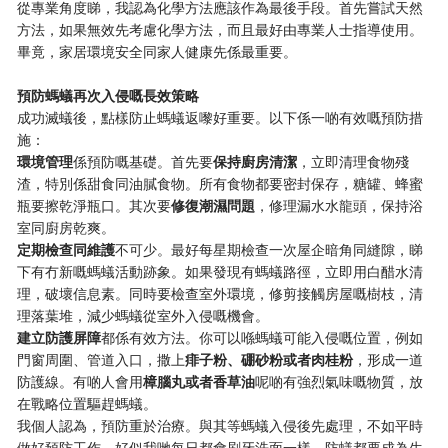
從專業角度睇，我認為化學方法應該作為最後手段。首先嘗試天然
方法，如果無效先考慮化學方法，而且最好由專業人士指導使用。
畢竟，家居環境安全同家人健康先係最重要。
​預防螞蟻再次入侵嘅長效策略​
成功滅蟻後，點樣防止螞蟻返嚟好重要。以下係一啲有效嘅預防措
施：
​環境管理​
​係預防嘅基礎。首先要​
​保持廚房清潔​
​，立即清理食物殘
渣，特別係甜食同油膩食物。所有食物都要密封保存，糖罐、蜂蜜
瓶要擦乾淨瓶口。其次要​
​修復潮濕問題​
​，修理漏水水龍頭，保持浴
室同廚房乾爽。
​定期檢查同維護​
​不可少。最好每星期檢查一次屋企暗角同縫隙，睇
下有冇新嘅螞蟻活動跡象。如果發現有螞蟻路徑，立即用白醋水清
理，破壞信息素。同時要檢查室外環境，修剪接觸房屋嘅樹枝，清
理落葉堆，減少螞蟻從室外入侵嘅機會。
​建立防護屏障​
​都係有效方法。你可以喺螞蟻可能入侵嘅位置，例如
門窗周圍、管道入口，撒上​
​痱子粉、硼砂粉或者肉桂粉​
​，形成一道
防護線。有啲人會用​
​樟腦丸或者香草油​
​呢啲有強烈氣味嘅物質，放
在戰略位置驅趕螞蟻。
我個人認為，預防重於治療。與其等螞蟻入侵後先處理，不如平時
做好預防工作。好似我哋每日都會刷牙洗面一樣，防蟻都要成為生