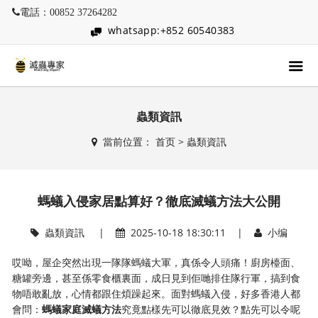
電話：00852 37264282
whatsapp:+852 60540383
蟲類資訊
當前位置：
首页
>
蟲類資訊
螞蟻入侵家居點算好？徹底滅蟻方法大公開
蟲類資訊
|
2025-10-18 18:30:11 |
小编
哎呦，屋企突然出現一隊隊螞蟻大軍，真係令人頭痛！廚房檯面、
糖罐旁邊，甚至係零食櫃裏面，成日見到佢哋排住隊行軍，搞到食
物唔敢亂放，心情都跟住煩躁起來。面對螞蟻入侵，好多香港人都
會問：​
​螞蟻家庭滅蟻方法​
​究竟點樣先可以徹底見效？點先可以令呢