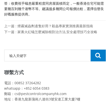
答：收費視乎蟻患嚴重程度同房屋面積而定，一般香港住宅可能需
要幾百到幾千港幣不等。建議搵多幾間公司報價比較，選擇信譽良
好嘅服務提供商。
上一篇 : 煙霧滅蟲劑邊隻好用？殺蟲專家實測推薦最新指南
下一篇 : 家裏火紅蟻怎麼滅除根防治方法,安全處理技巧全攻略
聯繫方式
電話：00852 37264282
whatsapp：+852 6054 0383
郵箱：cs@pestcontrolcompanyhk.com
地址：香港九龍新蒲崗八達街3號安達工業大廈7樓