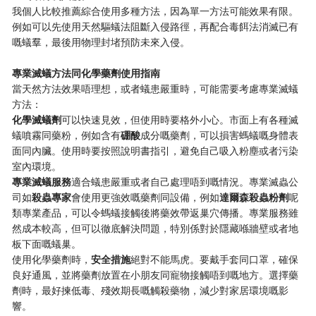
我個人比較推薦綜合使用多種方法，因為單一方法可能效果有限。
例如可以先使用天然驅蟻法阻斷入侵路徑，再配合毒餌法消滅已有
嘅蟻羣，最後用物理封堵預防未來入侵。
​專業滅蟻方法同化學藥劑使用指南​
當天然方法效果唔理想，或者蟻患嚴重時，可能需要考慮專業滅蟻
方法：
​化學滅蟻劑​
​可以快速見效，但使用時要格外小心。市面上有各種滅
蟻噴霧同藥粉，例如含有​
​硼酸​
​成分嘅藥劑，可以損害螞蟻嘅身體表
面同內臟。使用時要按照說明書指引，避免自己吸入粉塵或者污染
室內環境。
​專業滅蟻服務​
​適合蟻患嚴重或者自己處理唔到嘅情況。專業滅蟲公
司如​
​殺蟲專家​
​會使用更強效嘅藥劑同設備，例如​
​達爾森殺蟲粉劑​
​呢
類專業產品，可以令螞蟻接觸後將藥效帶返巢穴傳播。專業服務雖
然成本較高，但可以徹底解決問題，特別係對於隱藏喺牆壁或者地
板下面嘅蟻巢。
使用化學藥劑時，​
​安全措施​
​絕對不能馬虎。要戴手套同口罩，確保
良好通風，並將藥劑放置在小朋友同寵物接觸唔到嘅地方。選擇藥
劑時，最好揀低毒、殘效期長嘅觸殺藥物，減少對家居環境嘅影
響。