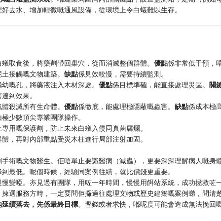
理好去水、增加輕微嘅通風設備，從環境上令白蟻難以生存。
白蟻取食後，將藥劑帶回巢穴，從而消滅整個群體。
優點
係非常低干預，
泥土接觸嘅文物建築。
缺點
係見效較慢，需要持續監測。
極幼嘅孔，將藥液注入木材深處。
優點
係目標準確，能直接處理災區。
關
害達到效果。
氣體殺滅所有生命體。
優點
係徹底，能處理極隱蔽嘅蟲害。
缺點
係成本極
由極少數頂尖專業團隊操作。
上專用嘅保護劑，防止未來白蟻入侵同真菌腐爛。
群體，再對內部重點受災木柱進行局部注射加固。
創手術嘅文物醫生。佢唔單止要識醫病（滅蟲），更要深深理解病人嘅身
降到最低。呢個時候，經驗同案例往績，就比價錢更重要。
慢慢變啞。亦見過有團隊，用咗一年時間，慢慢用餌站系統，成功拯救咗
，揀選服務方時，一定要問佢攞過往處理文物或歷史建築嘅案例睇，問清
地延續落去，先係最終目標
。慳錢或者求快，喺呢度可能會造成無法挽回