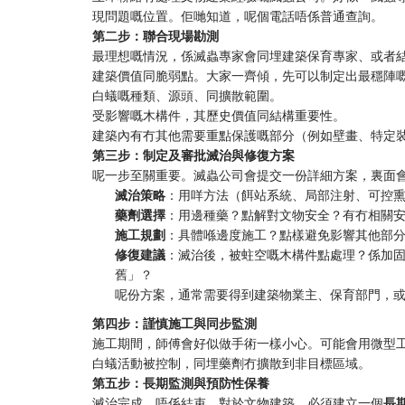
現問題嘅位置。佢哋知道，呢個電話唔係普通查詢。
第二步：聯合現場勘測
最理想嘅情況，係滅蟲專家會同埋建築保育專家、或者
建築價值同脆弱點。大家一齊傾，先可以制定出最穩陣
白蟻嘅種類、源頭、同擴散範圍。
受影響嘅木構件，其歷史價值同結構重要性。
建築內有冇其他需要重點保護嘅部分（例如壁畫、特定
第三步：制定及審批滅治與修復方案
呢一步至關重要。滅蟲公司會提交一份詳細方案，裏面
滅治策略
：用咩方法（餌站系統、局部注射、可控
藥劑選擇
：用邊種藥？點解對文物安全？有冇相關
施工規劃
：具體喺邊度施工？點樣避免影響其他部
修復建議
：滅治後，被蛀空嘅木構件點處理？係加
舊」？
呢份方案，通常需要得到建築物業主、保育部門，
第四步：謹慎施工與同步監測
施工期間，師傅會好似做手術一樣小心。可能會用微型
白蟻活動被控制，同埋藥劑冇擴散到非目標區域。
第五步：長期監測與預防性保養
滅治完成，唔係結束。對於文物建築，必須建立一個
長