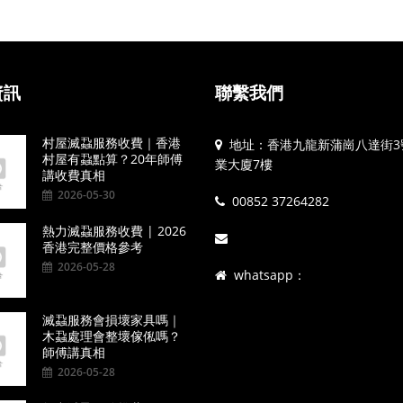
資訊
聯繫我們
村屋滅蝨服務收費｜香港
地址：香港九龍新蒲崗八達街3
村屋有蝨點算？20年師傅
業大廈7樓
講收費真相
2026-05-30
00852 37264282
熱力滅蝨服務收費 | 2026
香港完整價格參考
2026-05-28
whatsapp：
滅蝨服務會損壞家具嗎｜
木蝨處理會整壞傢俬嗎？
師傅講真相
2026-05-28