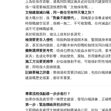
上為咗保存原貌，通風同防潮設施未必好似現代建築咁
係一場需要極度謹慎應對嘅「文物保衛戰」。
文物建築滅白蟻，同一般住宅有咩天壤之別？
最大嘅分別，係
「對象不能替代」
。我哋屋企張餐桌被
時期嘅鏤空花罩，係獨一無二、不可複製嘅。任何滅蟲
成不可逆轉嘅破壞。
基於呢個原則，做法上就有好多講究：
檢測要更非入侵性
：唔能夠隨便撬開木板、鑿開牆身來
器，甚至係內窺鏡，去判斷木材內部嘅蛀蝕情況同白蟻
藥劑選擇要更考究
：唔係乜嘢強力殺蟲水都可以用。要
家具）造成化學影響，例如變色、腐蝕。所用藥劑必須
施工方法要更精準
：好似做微創手術。可能係針對性地
層，而唔係大面積噴灑。
記錄要極之詳盡
：整個過程需要詳細記錄，包括白蟻跡
建築嘅歷史檔案，都非常重要。
專業流程係點樣一步步進行？
如果你係負責管理一棟歷史建築，發現白蟻跡象，正確
第一步：緊急聯絡與初步評估
立即聯絡有處理文物建築經驗嘅滅蟲公司。好似「滅蟲