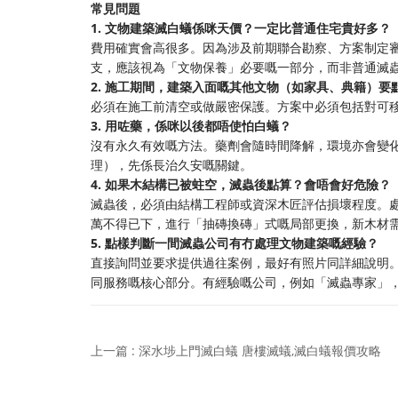
常見問題
1. 文物建築滅白蟻係咪天價？一定比普通住宅貴好多？
費用確實會高很多。因為涉及前期聯合勘察、方案制定
支，應該視為「文物保養」必要嘅一部分，而非普通滅
2. 施工期間，建築入面嘅其他文物（如家具、典籍）要
必須在施工前清空或做嚴密保護。方案中必須包括對可
3. 用咗藥，係咪以後都唔使怕白蟻？
沒有永久有效嘅方法。藥劑會隨時間降解，環境亦會變
理），先係長治久安嘅關鍵。
4. 如果木結構已被蛀空，滅蟲後點算？會唔會好危險？
滅蟲後，必須由結構工程師或資深木匠評估損壞程度。
萬不得已下，進行「抽磚換磚」式嘅局部更換，新木材
5. 點樣判斷一間滅蟲公司有冇處理文物建築嘅經驗？
直接詢問並要求提供過往案例，最好有照片同詳細說明
同服務嘅核心部分。有經驗嘅公司，例如「滅蟲專家」
上一篇 : 深水埗上門滅白蟻 唐樓滅蟻,滅白蟻報價攻略