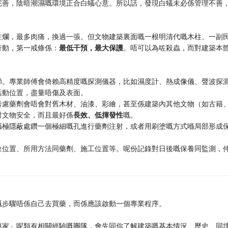
完善，陰暗潮濕嘅環境正合白蟻心意。所以話，發現白蟻未必係管理不善
蛀爛，最多肉痛，換過一張。但文物建築裏面嘅一根明清代嘅木柱、一副
行動，第一戒條係：
最低干預，最大保護
。唔可以為咗殺蟲，而對建築本
睇。專業師傅會倚賴高精度嘅探測儀器，比如濕度計、熱成像儀、聲波探
活動位置，盡量唔傷及表面。
考慮藥劑會唔會對舊木材、油漆、彩繪，甚至係建築內其他文物（如古籍
對文物安全，而且最好係
長效、低揮發性
嘅。
喺極隱蔽處鑽一個極細嘅孔進行藥劑注射，或者用刷塗嘅方式喺局部形成
象位置、所用方法同藥劑、施工位置等。呢份記錄對日後嘅保養同監測，
嘅步驟唔係自己去買藥，而係應該啟動一個專業程序。
專家」呢類有相關經驗嘅團隊，會先同你了解建築嘅基本情況、歷史、同