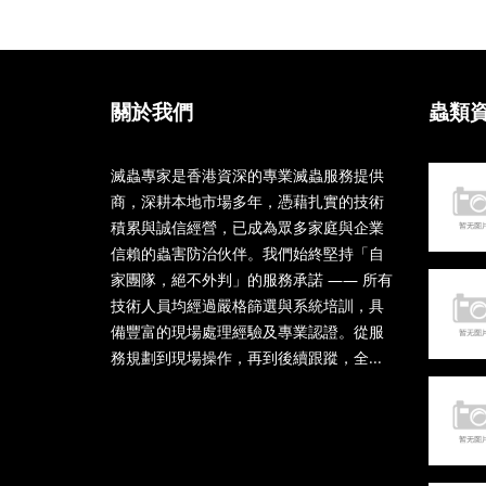
關於我們
蟲類
滅蟲專家是香港資深的專業滅蟲服務提供
商，深耕本地市場多年，憑藉扎實的技術
積累與誠信經營，已成為眾多家庭與企業
信賴的蟲害防治伙伴。我們始終堅持「自
家團隊，絕不外判」的服務承諾 —— 所有
技術人員均經過嚴格篩選與系統培訓，具
備豐富的現場處理經驗及專業認證。從服
務規劃到現場操作，再到後續跟蹤，全...