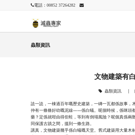
電話：00852 37264282
蟲類資訊
文物建築有
蟲類資訊
|
諗一諗，一棟過百年嘅歷史建築，一磚一瓦都係故事，
仲有一條條好幼嘅泥線——係白蟻。呢個時候，係咪頭
藥？定係就咁由得佢蛀，等到有倒塌風險？呢個真係兩
同保護古蹟之間，搵到一條生路。
講真，文物建築幾乎係白蟻嘅天堂。舊式建築用大量木