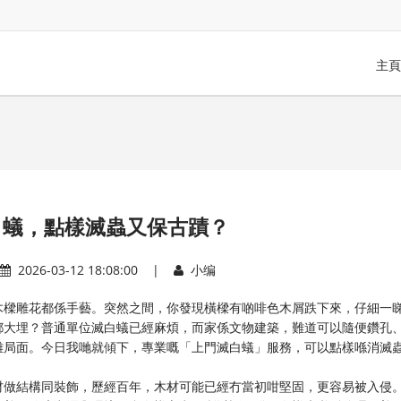
主頁
白蟻，點樣滅蟲又保古蹟？
2026-03-12 18:08:00 |
小编
木樑雕花都係手藝。突然之間，你發現橫樑有啲啡色木屑跌下來，仔細一
都大埋？普通單位滅白蟻已經麻煩，而家係文物建築，難道可以隨便鑽孔
難局面。今日我哋就傾下，專業嘅「上門滅白蟻」服務，可以點樣喺消滅
材做結構同裝飾，歷經百年，木材可能已經冇當初咁堅固，更容易被入侵