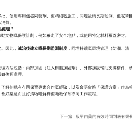
審批、使用專用儀器同藥劑、更精細嘅施工，同埋後續長期監測。但呢筆
蟲消費。
點處理？
移動文物嘅保護計劃，例如移走至安全地點，或使用特定材料覆蓋密封。
化。因此，
滅治後建立嘅長期監測制度
，同埋持續嘅環境管理（防潮、清
處理方法包括：內部加固（注入樹脂加固劑）、外部加設輔助支撐構件、
需做仿舊處理。
。了解佢哋有冇同保育專家合作嘅經驗，以及會唔會將「保護方案」作為
，會好樂意而且好清晰咁解釋佢哋嘅保育導向工作流程。
下一篇 : 殺曱甴藥的有效時間到底有幾