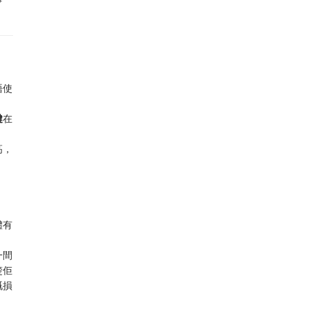
唔使
鍵
在
高，
體有
一間
楚佢
嘅損