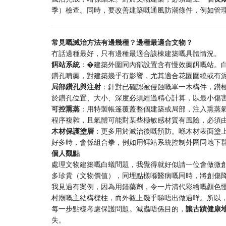
季）檢查。同時，要改善建築嘅通風防潮條件，例如管
常見嘅滅治方法有邊幾種？邊種最適合文物？
冇話邊種最好，只有邊種最適合該棟建築嘅具體情況。
餌站系統
：�建築外圍同內部設置含有慢效藥餌嘅站。
鑽孔噴藥，對建築幾乎冇影響，尤其適合花園圍繞或有
局部鑽孔與注射
：針對已確認被侵蝕嘅單一木構件，鑽
於鑽孔位置、大小、深度必須經過精心計算，以最小傷
可控熏蒸
：用特製帳篷覆蓋整個建築或局部，注入熏蒸
程序複雜，且氣體可能對某些極敏感材質有風險，必須
木材保護塗層
：更多用於滅治後嘅預防。喺木材表面塗
好多時，會係組合拳，例如用餌站系統控制外圍同地下
個人觀點
處理文物建築嘅白蟻問題，我覺得就好似請一位會做微
多珍貴（文物價值），同埋點樣喺醫病嘅同時，將創傷
我見過有案例，因為用錯藥劑，令一片清代彩繪嘅顏色
村廟嘅主結構樑柱，而外觀上幾乎睇唔出做過咩。所以
每一步點樣考慮保護問題。滅蟲唔係目的，
讓古蹟健康
失。