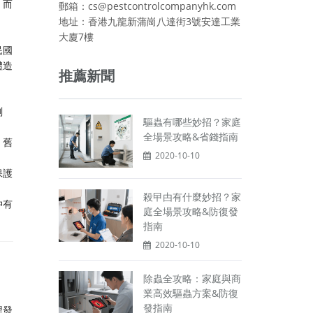
，而
郵箱：cs@pestcontrolcompanyhk.com
地址：香港九龍新蒲崗八達街3號安達工業
大廈7樓
民國
體造
推薦新聞
測
驅蟲有哪些妙招？家庭
全場景攻略&省錢指南
、舊
2020-10-10
保護
殺曱甴有什麼妙招？家
仲有
庭全場景攻略&防復發
指南
2020-10-10
除蟲全攻略：家庭與商
業高效驅蟲方案&防復
發指南
埋發