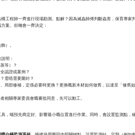
結構工程師一齊進行現場勘測。點解？因為滅蟲師傅判斷蟲害，保育專家
嘅方案。佢哋會一齊決定：
裝飾）。
會說明：
熏蒸等）？
安全認證或案例？
分？需唔需要圍封？
固、局部修補，定係必要時更換？更換嘅新木材如何做舊，以達至「修舊
或者相關專家委員會嘅審批同意，先可以動工。
工具，喺預先商定好、影響最小嘅位置進行作業。同時，會設置監測點，
期嘅白蟻監測系統
。喺建築周圍同內部關鍵點，設置監測站，定期（例如