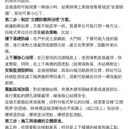
的潛在問題區。
這個過程可能就要一兩個小時。如果師傅上來隨便看看就說“全屋噴
灑”，那你可要小心了。
第二步：制定“立體防禦與治理”方案。
根據勘察結果，方案不能是單一的。普通單位可能只用一種方法，
但複式單位往往需要
組合策略
。比如：
樓下基礎防線
：在戶外泥土接觸面、大門框、下層可能入侵的牆
體，進行液劑土壤處理或牆體注射，建立化學屏障，阻斷外來白
蟻。
上下層核心治理
：在已發現的活躍蟻路上，使用液劑直接處理，快
速擊殺。同時，在上下兩層的隱患點（如潮濕角落、木結構附近）
安裝監測型餌站
。這個很關鍵，因為白蟻活動路徑立體，餌站可以
持續監測並讓工蟻將藥餌帶回巢穴，清剿可能藏在任何一層深處的
群體。
重點區域加固
：對於樓梯結構、夾層木樑等關鍵承重或連接部位，
進行重點的鑽孔灌藥處理，確保核心結構安全。
這個方案聽起來就複雜，但對付複式單位的白蟻，就需要這種“立體
戰爭”的思維。師傅應該能清晰地在平面圖上（或口頭上）告訴你，
哪裡是防線，哪裡是治理點，哪裡是監測點。
第三步：施工與後續的立體跟進。
施工時，你需要配合移動家具，特別是上下樓層的檢查和施工點。