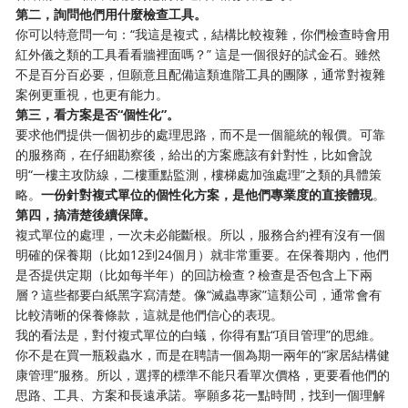
第二，詢問他們用什麼檢查工具。
你可以特意問一句：“我這是複式，結構比較複雜，你們檢查時會用
紅外儀之類的工具看看牆裡面嗎？” 這是一個很好的試金石。雖然
不是百分百必要，但願意且配備這類進階工具的團隊，通常對複雜
案例更重視，也更有能力。
第三，看方案是否“個性化”。
要求他們提供一個初步的處理思路，而不是一個籠統的報價。可靠
的服務商，在仔細勘察後，給出的方案應該有針對性，比如會說
明“一樓主攻防線，二樓重點監測，樓梯處加強處理”之類的具體策
略。
一份針對複式單位的個性化方案，是他們專業度的直接體現
。
第四，搞清楚後續保障。
複式單位的處理，一次未必能斷根。所以，服務合約裡有沒有一個
明確的保養期（比如12到24個月）就非常重要。在保養期內，他們
是否提供定期（比如每半年）的回訪檢查？檢查是否包含上下兩
層？這些都要白紙黑字寫清楚。像“滅蟲專家”這類公司，通常會有
比較清晰的保養條款，這就是他們信心的表現。
我的看法是，對付複式單位的白蟻，你得有點“項目管理”的思維。
你不是在買一瓶殺蟲水，而是在聘請一個為期一兩年的“家居結構健
康管理”服務。所以，選擇的標準不能只看單次價格，更要看他們的
思路、工具、方案和長遠承諾。寧願多花一點時間，找到一個理解