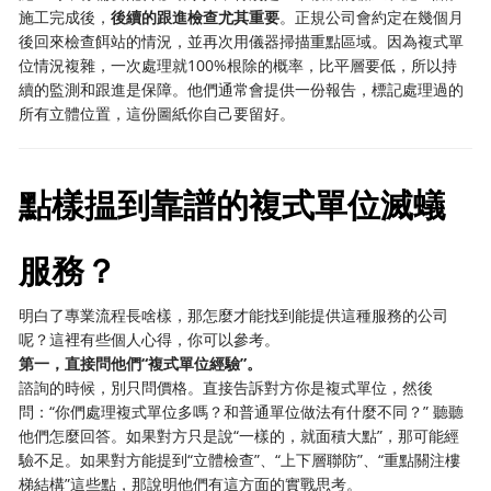
施工完成後，
後續的跟進檢查尤其重要
。正規公司會約定在幾個月
後回來檢查餌站的情況，並再次用儀器掃描重點區域。因為複式單
位情況複雜，一次處理就100%根除的概率，比平層要低，所以持
續的監測和跟進是保障。他們通常會提供一份報告，標記處理過的
所有立體位置，這份圖紙你自己要留好。
點樣揾到靠譜的複式單位滅蟻
服務？
明白了專業流程長啥樣，那怎麼才能找到能提供這種服務的公司
呢？這裡有些個人心得，你可以參考。
第一，直接問他們“複式單位經驗”。
諮詢的時候，別只問價格。直接告訴對方你是複式單位，然後
問：“你們處理複式單位多嗎？和普通單位做法有什麼不同？” 聽聽
他們怎麼回答。如果對方只是說“一樣的，就面積大點”，那可能經
驗不足。如果對方能提到“立體檢查”、“上下層聯防”、“重點關注樓
梯結構”這些點，那說明他們有這方面的實戰思考。