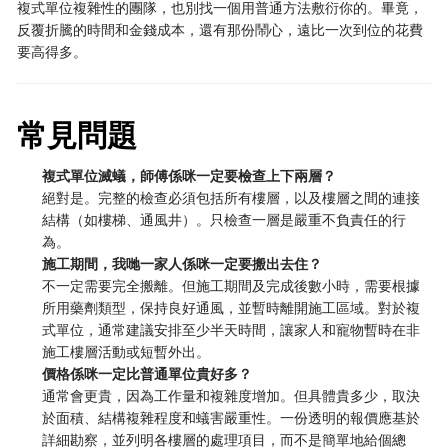
複式單位複雜性的團隊，也別找一個用普通方法敷衍你的。畢竟，
反覆折騰的時間和金錢成本，還有那份鬧心，遠比一次到位的花費
要高得多。
常見問題
複式單位滅蟻，師傅係咪一定要檢查上下兩層？
絕對是。完整的檢查必須包括所有樓層，以及樓層之間的連接
結構（如樓梯、通風井）。只檢查一層是嚴重不負責任的行
為。
施工期間，我哋一家人係咪一定要搬出去住？
不一定需要完全搬離。但施工期間及完成後數小時，需要根據
所用藥劑類型，保持良好通風，並暫時離開施工區域。對於複
式單位，通常建議安排至少半天時間，讓家人和寵物暫時在非
施工樓層活動或短暫外出。
價格係咪一定比普通單位貴好多？
通常會更貴，因為工作量和複雜度增加。但具體貴多少，取決
於面積、結構複雜程度和蟻害嚴重性。一份透明的報價應基於
詳細勘察，並列明各樓層的處理項目，而不是簡單地給個總