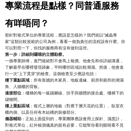
專業流程是點樣？同普通服務
有咩唔同？
那針對複式單位的專業流程，應該是怎樣的？我們就以“滅蟲專
家”這類比較規範的公司為例，看看一個負責任的流程該有什麼。你
可以對照一下，你找的服務商有沒有做到這些。
第一步：詳細到囉嗦的立體勘察。
一個專業師傅，進門後絕對不會馬上報價。他會先和你詳細溝通，
了解最早在哪裡發現跡象，平時哪些區域比較潮濕。然後，他會進
行一次“上下貫穿”的檢查。這個檢查至少應該包括：
樓下重點區域
：所有靠牆的木家具、地板邊緣、廚房和廁所的潮濕
角、入牆櫃的背板。
連接部位
：樓梯的每一級踢腳線、扶手與牆體的接合處、樓梯下的
儲物間。
樓上重點區域
：複式上層的地板（對應下層天花的位置）、臥室衣
櫃內側、以及任何有木結構的裝修部分。
儀器輔助
：正如上面提到的，專業團隊應該會用上探針、濕度計，
對複式單位，紅外檢測儀真的挺有必要，它能幫你看到眼睛看不見