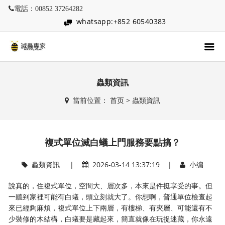
電話：00852 37264282
whatsapp:+852 60540383
蟲類資訊
當前位置：
首页
>
蟲類資訊
複式單位滅白蟻上門服務要點搞？
蟲類資訊
|
2026-03-14 13:37:19 |
小编
說真的，住複式單位，空間大、層次多，本來是件挺享受的事。但
一聽到家裡可能有白蟻，頭立刻就大了。你想啊，普通單位檢查起
來已經夠麻煩，複式單位上下兩層，有樓梯、有夾層、可能還有不
少裝修的木結構，白蟻要是藏起來，簡直就像在玩捉迷藏，你永遠