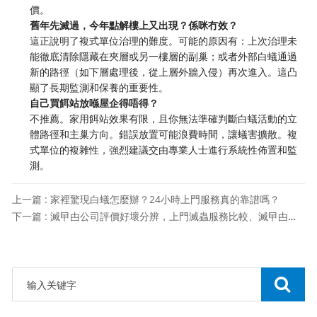
價。
舊年先滅過，今年點解樓上又出現？係咪冇效？
這正說明了複式單位治理的難度。可能的原因有：上次治理未
能徹底清除隱藏在夾層或另一樓層的副巢；或者外部白蟻通過
新的路徑（如下層處理後，從上層外牆入侵）再次進入。這凸
顯了長期監測和保養的重要性。
自己買餌站放喺屋企得唔得？
不推薦。家用餌站效果有限，且你無法準確判斷白蟻活動的立
體路徑和主巢方向。錯誤放置可能浪費時間，讓蟻害擴散。複
式單位的複雜性，強烈建議交由專業人士進行系統性佈置和監
測。
上一篇 : 家裡驚現白蟻怎麼辦？24小時上門服務真的靠譜嗎？
下一篇 : 滅曱甴公司評價好壞分辨，上門滅蟲服務比較、滅曱甴公司邊間好