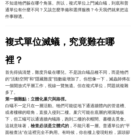
不知道牠們躲在哪个角落。所以，複式單位上門滅白蟻，到底和普
通單位有什麼不同？又該怎麼準備和選擇服務？今天我們就來把這
件事聊透。
複式單位滅蟻，究竟難在哪
裡？
首先得搞清楚，難度升級在哪兒。不是說白蟻品種不同，而是牠們
的“活動空間”和“隱藏難度”指數級增加了。你想像一下，滅蟲師傅在
一個開放式平層工作，視線一覽無遺。但在複式單位，問題就複雜
多了。
第一個難點：立體化巢穴與路徑。
白蟻不一定只在一層活動。牠們可能從地下通過牆體內的管道槽、
或者樓梯的暗角，直接入侵到二樓。巢穴可能在底層的潮濕地板
下，但工蟻可以通過牆內蟻路，跑到二樓的衣帽間、書櫃去覓食。
這就意味著，
檢查必須是立體式的
，不能只看一層。普通單位的“平
面檢查法”在這裡完全不夠用。有時候，你在樓上發現蛀粉，源頭卻