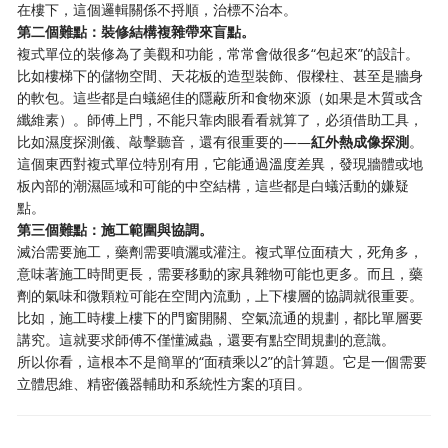
在樓下，這個邏輯關係不捋順，治標不治本。
第二個難點：裝修結構複雜帶來盲點。
複式單位的裝修為了美觀和功能，常常會做很多“包起來”的設計。
比如樓梯下的儲物空間、天花板的造型裝飾、假樑柱、甚至是牆身
的軟包。這些都是白蟻絕佳的隱蔽所和食物來源（如果是木質或含
纖維素）。師傅上門，不能只靠肉眼看看就算了，必須借助工具，
比如濕度探測儀、敲擊聽音，還有很重要的——
紅外熱成像探測
。
這個東西對複式單位特別有用，它能通過溫度差異，發現牆體或地
板內部的潮濕區域和可能的中空結構，這些都是白蟻活動的嫌疑
點。
第三個難點：施工範圍與協調。
滅治需要施工，藥劑需要噴灑或灌注。複式單位面積大，死角多，
意味著施工時間更長，需要移動的家具雜物可能也更多。而且，藥
劑的氣味和微顆粒可能在空間內流動，上下樓層的協調就很重要。
比如，施工時樓上樓下的門窗開關、空氣流通的規劃，都比單層要
講究。這就要求師傅不僅懂滅蟲，還要有點空間規劃的意識。
所以你看，這根本不是簡單的“面積乘以2”的計算題。它是一個需要
立體思維、精密儀器輔助和系統性方案的項目。