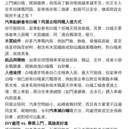
上門滅白蟻」呢個服務，就係為了解決呢個越來越常見，但又令人
非常頭痛嘅問題。架車係你第二個家，點樣可以安全、徹底咁趕走
呢班不速之客？
汽車點解會有白蟻？同屋企唔同嘅入侵方式
你可能唔信，架車點會有白蟻？佢哋又唔係食鐵。其實，白蟻主要
係被車入面嘅「木質纖維」同「適合嘅環境」吸引。
木質組件
：好多汽車嘅內裝，例如門板、飾板、後備箱底板，甚至
係某些隔音材料，都含有木質纖維或類似纖維素嘅物料。對白蟻來
講，就係美食。
紙品與雜物
：如果你習慣喺車尾箱放紙箱、雜誌、文件，或者小朋
友嘅圖書，呢啲就係白蟻嘅「自助餐」。
入侵途徑
：白蟻通常唔會自己生喺車入面。最大可能係，你架車停
泊喺一個已經有白蟻巢穴嘅環境，例如屋企車位附近有園藝木欄、
舊木堆，或者長期停喺有樹木嘅露天停車場。白蟻工蟻會通過土
壤，爬上車胎，再沿住車身縫隙（如門邊膠條、去水孔）鑽入車廂
內部築巢。
同屋企唔同，汽車空間細小、結構複雜封閉，而且有大量電子設備
同皮革。呢啲特點，令到
汽車滅白蟻
嘅方法，同處理家居完全係兩
回事，絕對唔可以亂來。
DIY處理 vs. 專業上門，風險差好遠