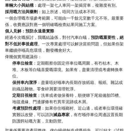
車輛大小與結構
：處理一架七人車同一架揭背車，複雜度有別。
採用嘅方法與藥劑
：如上所述，唔同方法成本不同。
一個合理嘅市場參考範圍，可能由一千餘元至數千元不等。最重要
係，收費應該對應一個明確嘅檢查結果同施工方案。
個人見解：預防永遠最實際
經過今次嘅探討，我嘅結論係，對付汽車白蟻，
預防嘅重要性，絕
對不低於事後處理
。一次專業處理可以解決當前問題，但如果你架
車繼續停喺高危環境，翻發機會好大。
俾幾個實用建議你：
停車位檢查
：定期觀察你固定停車位嘅周圍，有冇枯木、木
堆、木板等白蟻喜愛嘅環境。如果有，盡量清理或考慮轉換車
位。
保持車內潔淨
：盡量唔好喺車內長期存放紙箱、報紙、雜誌或
紡織品雜物。零食碎屑要清理乾淨。
定期目視檢查
：洗車或者做保養時，順便睇下尾箱備胎凹槽、
地毯邊緣、門邊膠條有冇異常泥跡或木屑。
考慮預防性處理
：如果你住喺鄉村、近山邊，或者車位環境確
實難以改變，可以諮詢
滅蟲專家
，有冇喺停車位周邊設置長期
防護餌站嘅方案，主動防禦。
架車係重要資產同夥伴，俾白蟻侵蝕造成嘅損失，可以好大（試想