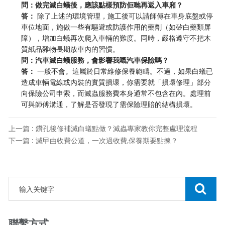
問：做完滅白蟻後，應該點樣預防佢哋再返入車廂？
答：
​ 除了上述的環境管理，施工後可以請師傅在車身底盤或停
車位地面，施做一些有驅避或防護作用的藥劑（如矽白藥類屏
障），增加白蟻再次爬入車輛的難度。同時，嚴格遵守不把木
質紙品雜物長期放車內的習慣。
問：汽車滅白蟻服務，會影響我嘅汽車保險嗎？
答：
​ 一般不會。這屬於日常維修保養範疇。不過，如果白蟻已
造成車輛電線或內裝的實質損壞，你需要就「損壞修理」部分
向保險公司申索，而滅蟲服務費本身通常不包含在內。處理前
可與師傅溝通，了解是否發現了需保險理賠的結構損壞。
上一篇 : 鑽孔後修補滅白蟻點做？滅蟲專家教你完整處理流程
下一篇 : 滅曱甴收費公道，一次過收費,保養期要點揀？
聯繫方式