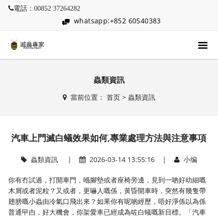
電話：00852 37264282
whatsapp:+852 60540383
蟲類資訊
當前位置：
首页
>
蟲類資訊
汽車上門滅白蟻效果如何,專業處理方法與注意事項
蟲類資訊
|
2026-03-14 13:55:16 |
小编
你有冇試過，打開車門，喺腳墊或者座椅旁邊，見到一啲好幼細嘅
木屑或者泥粒？又或者，更嚇人嘅係，黃昏開車時，突然有幾隻帶
翅膀嘅小蟲由冷氣口飛出來？如果你有呢啲經歷，唔好淨係以為係
普通曱甴，好大機會，你架愛車已經成為咗白蟻嘅新目標。「汽車