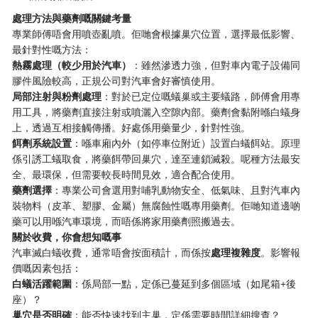
處理方法與藥劑嘅關鍵考量
專業師傅唔會用噴壺亂噴。佢哋會根據巢穴位置，選擇最低影響、
最針對性嘅方法：
熱霧處理（較少用於汽車）
：雖然滲透力強，但對車內電子設備同
膠件風險較高，正規公司對汽車會好審慎使用。
局部注射與粉劑處理
：對於已定位嘅蟻巢或主要蟻路，師傅會用專
用工具，將藥劑直接注射或噴灑入空隙內部。藥劑會黏附喺白蟻身
上，透過互相接觸傳播。好處係用藥量少，針對性強。
餌劑系統設置
：喺車廂內外（如停車位附近）設置白蟻餌站。原理
係引誘工蟻取食，將藥餌帶回巢穴，達至連鎖滅殺。呢種方法最安
全、最環保，但需要較長時間見效，適合配合使用。
藥劑選擇
：專業公司會選用對哺乳動物安全、低氣味、且對汽車內
裝物料（皮革、塑膠、金屬）無腐蝕性嘅專用藥劑。佢哋知道邊啲
藥可以用喺汽車環境，而唔係將家用藥劑照搬過去。
關於收費，你會想知嘅事
汽車滅白蟻收費，通常唔會按面積計，而係按
處理複雜度
。影響報
價嘅因素包括：
白蟻活躍範圍
：係局部一點，定係已蔓延到多個區域（如尾箱+後
座）？
巢穴是否明確
：能否快速找到主巢，定係需要時間詳細搜查？