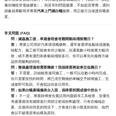
像佢哋咬穿電線膠套）。與其等到問題嚴重，不如提高警覺，遇到
跡象就果斷尋求專業
汽車上門滅白蟻
服務，用正確方法保護你嘅座
駕。
常見問題 (FAQ)
問：滅蟲施工後，車廂會唔會有難聞氣味殘留幾日？
答：
​ 專業公司用於汽車環境嘅藥劑，通常會選擇低氣味或微氣
味配方。施工後可能會有些少氣味，但通風數小時後應大幅消
散，絕不應有濃烈刺鼻氣味殘留多日。你可以事先向服務方確
認所用藥劑的特性。
問：整個處理過程需要幾耐？我係咪要將架車交低幾日？
答：
​ 不需要。詳細檢查連同施工，一般可以在數小時內完成。
你只需要按預約時間，將已清空雜物的車輛交予師傅施工，完
成後即可取回。不會耽誤你多日用车。
問：如果白蟻巢喺儀表台入面，係咪要拆開成個中控台？
答：
​ 不一定。專業師傅會先嘗試用內窺鏡等工具檢查，並優先
考慮通過現有縫隙進行局部注射或粉劑處理。只有在極端必
要、且徵得你同意的情況下，才會進行最小限度的拆卸。他們
會以不破壞原車結構為原則。