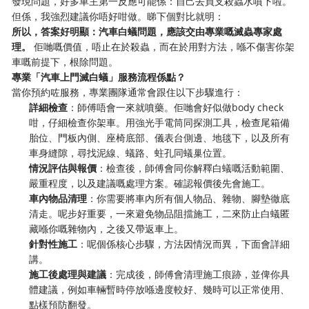
發現問題，好多車主第一反應可能係：自己去買支殺蟲水噴下啦。
但係，我強烈建議你唔好咁做。睇下個對比就明：
所以，答案好明顯：汽車白蟻問題，應該交由專業嘅滅蟲專家處
理。
​ 佢哋嘅價值，唔止在於殺蟲，而在於用對方法，喺不傷害你架
車嘅前提下，根除問題。
專業「汽車上門滅白蟻」服務流程係點？
當你預約咗服務，專業團隊通常會跟住以下步驟進行：
詳細檢查
：師傅唔會一來就噴藥。佢哋會好似做body check
咁，仔細檢查你架車。用強光手電筒同探測工具，檢查尾箱備
胎位、門板內側、座椅底部、儀表台側邊、地毯下，以及所有
車身縫隙，尋找泥線、蟻路、蛀孔同蟻巢位置。
情況評估與報價
：檢查後，師傅會同你解釋白蟻嘅活動範圍、
嚴重程度，以及建議嘅處理方案。確認報價後先會施工。
車內物品清理
：你需要將車內所有個人物品、雜物、腳墊徹底
清走。呢步好重要，一來避免物品阻擋施工，二來防止白蟻匿
藏喺你嘅雜物內，之後又帶返車上。
針對性施工
：呢個係核心步驟，方法因情況而異，下面會詳細
講。
施工後處理與建議
：完成後，師傅會清理施工痕跡，並俾你具
體建議，例如車輛暫時停放喺邊度較好、幾時可以正常使用、
點樣預防翻發。