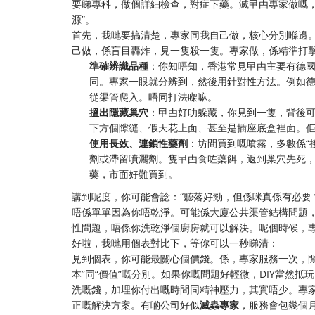
要睇專科，做個詳細檢查，對症下藥。滅曱甴專家做嘅
源”。
首先，我哋要搞清楚，專家同我自己做，核心分別喺邊。
己做，係盲目轟炸，見一隻殺一隻。專家做，係精準打
準確辨識品種
：你知唔知，香港常見曱甴主要有德
同。專家一眼就分辨到，然後用針對性方法。例如
從渠管爬入。唔同打法㗎嘛。
搵出隱藏巢穴
：曱甴好叻躲藏，你見到一隻，背後
下方個隙縫、假天花上面、甚至是插座底盒裡面。
使用長效、連鎖性藥劑
：坊間買到嘅噴霧，多數係“
劑或滯留噴灑劑。隻曱甴食咗藥餌，返到巢穴先死
藥，市面好難買到。
講到呢度，你可能會諗：“聽落好勁，但係咪真係有必要
唔係單單因為你唔乾淨。可能係大廈公共渠管結構問題
性問題，唔係你洗乾淨個廚房就可以解決。呢個時候，
好啦，我哋用個表對比下，等你可以一秒睇清：
見到個表，你可能最關心個價錢。係，專家服務一次，
本”同“價值”嘅分別。如果你嘅問題好輕微，DIY當然
洗嘅錢，加埋你付出嘅時間同精神壓力，其實唔少。專家
正嘅解決方案。有啲公司好似
滅蟲專家
，服務會包幾個