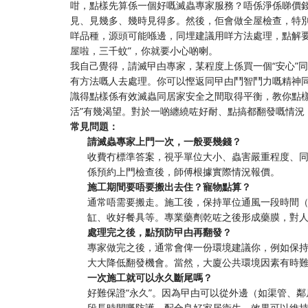
咁，點樣先算係一個好嘅滅蟲專家服務？唔係淨係睇價
見、見幾多、幾時見得多。然後，佢會做全屋檢查，特
咩品種，源頭可能喺邊，同埋建議用咩方法處理，點解
屋啦，三千蚊”，你就要小心啲喇。
我自己覺得，請滅曱甴專家，某程度上係買一個“安心”
有方法嘅人去處理。你可以慳返同曱甴鬥智鬥力嘅精神
識得點樣係有效滅蟲同居家安全之間取得平衡，教你點
活”有幾渴望。對於一啲纏繞咗好耐、點搞都翻發嘅情況
常見問題：
請滅蟲專家上門一次，一般要幾錢？
收費冇標準答案，視乎單位大小、蟲害嚴重程度、
係預約上門檢查後，師傅根據實際情況報價。
施工期間要唔要搬出去住？寵物點算？
通常唔需要搬走。施工後，保持單位通風一段時間
缸、收好餐具等。專業藥劑乾咗之後形成藥膜，對
處理完之後，點預防曱甴再翻發？
專家做完之後，通常會俾一份環境建議你，例如保
大大降低翻發機會。當然，大廈公共環境因素有時
一次施工就可以永久斷尾嗎？
好難保證“永久”。因為曱甴可以從外邊（如渠管、
段長時間嘅防護。配合良好家居衛生，效果可以維