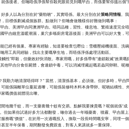
，就係後者。佢哋唔係淨係幫你殺死眼前見到嘅曱甴，而係要幫你搵出個“
好多人以為分別在於“藥勁啲”，其實唔係。最大分別在於
策略同情報
。我
擊，目標係剿滅成個族群。點做到？佢哋會做幾樣你好難做到嘅事：
國曱甴、美洲曱甴同澳洲曱甴。唔同品種，習性、棲息地、繁殖速度完全
德國曱甴鐘意溫暖潮濕，巢穴多喺廚房電器後面；美洲曱甴可以好大隻，
可能已經有個巢。專家有經驗，知道要檢查乜嘢位：雪櫃壓縮機後面、洗
佢哋用工具同經驗，找出主要嘅孳生地，而唔係淨係處理活動區。
接觸性”即殺，但藥效好快消散。專家用嘅，好多係帶有“連鎖殺滅”效果嘅
，其他曱甴分食佢屍體，會連鎖中毒，可以消滅埋藏起嘅若蟲同卵鞘。呢
？我勤力啲清潔唔得咩？” 當然，清潔係基本，必須做。但好多時，曱甴
，可能係隔離單位蔓延過嚟，可能係裝修時木料本身帶卵。呢啲結構性、
專家嘅價值就體現出嚟。
閒閒地幾千蚊，而一支藥膏幾十蚊有交易。點解我要揀貴嘅？呢個就係“成
抵玩。但如果你試過好多方法都翻發，噉你過去一年喺藥膏、噴霧、曱甴屋上
服務嘅“價值”，在於用一次過嘅投入，換取一段長時間嘅安寧，同埋一
月甚至半年保養，期間翻發免費跟進，對客人來講就多一重保障。