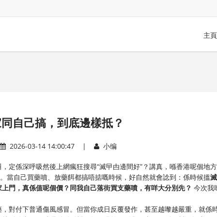
主頁
家同自己搞，到底邊樣抵？
2026-03-14 14:00:47 |
小编
，定係深呼吸然後上網瘋狂搜尋“滅曱甴邊間好”？講真，喺香港呢個地
少。當自己買藥噴、放藥餌都搞唔掂嘅時候，好自然就會諗到：係時候搵
滅
家上門，真係值呢個價？同我自己落街買支藥噴，有咩大分別先？
​ 今次我
藥，對付下普通傷風感冒。但當你成日反覆發作，甚至越嚟越嚴重，就係