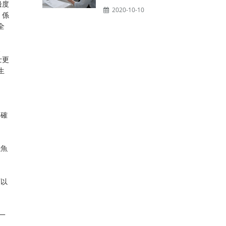
邊度
2020-10-10
，係
全
、
士更
生
準確
好魚
可以
一