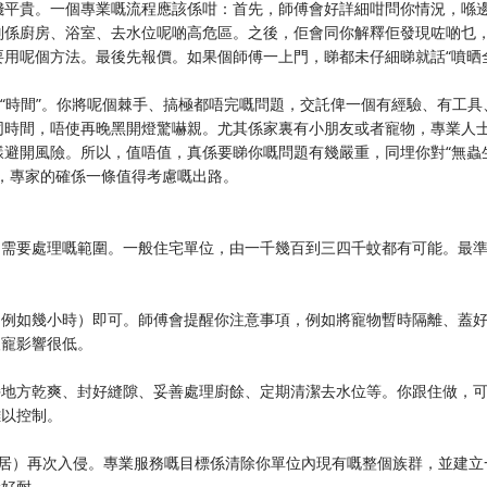
錢平貴。一個專業嘅流程應該係咁：首先，師傅會好詳細咁問你情況，喺
別係廚房、浴室、去水位呢啲高危區。之後，佢會同你解釋佢發現咗啲乜
要用呢個方法。最後先報價。如果個師傅一上門，睇都未仔細睇就話“噴晒
同“時間”。你將呢個棘手、搞極都唔完嘅問題，交託俾一個有經驗、有工具
同時間，唔使再晚黑開燈驚嚇親。尤其係家裏有小朋友或者寵物，專業人
樣避開風險。所以，值唔值，真係要睇你嘅問題有幾嚴重，同埋你對“無蟲
，專家的確係一條值得考慮嘅出路。
同需要處理嘅範圍。一般住宅單位，由一千幾百到三四千蚊都有可能。最
（例如幾小時）即可。師傅會提醒你注意事項，例如將寵物暫時隔離、蓋
人寵影響很低。
持地方乾爽、封好縫隙、妥善處理廚餘、定期清潔去水位等。你跟住做，
難以控制。
鄰居）再次入侵。專業服務嘅目標係清除你單位內現有嘅整個族群，並建立
持好耐。