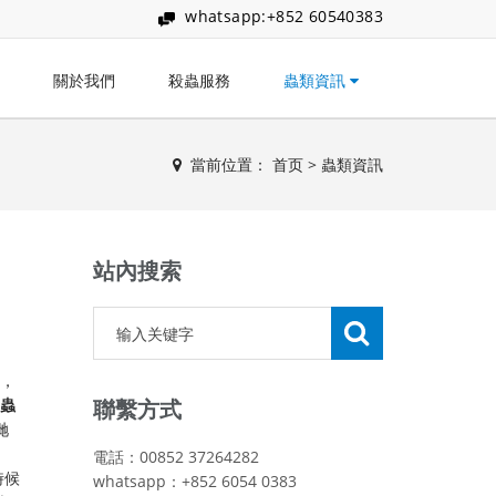
whatsapp:+852 60540383
關於我們
殺蟲服務
蟲類資訊
當前位置：
首页
>
蟲類資訊
站內搜索
方，
蟲
聯繫方式
哋
電話：00852 37264282
時候
whatsapp：+852 6054 0383