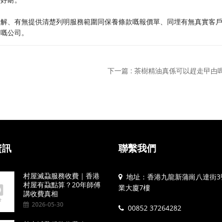
講解、有無提供清楚列明服務範圍同保養條款嘅報價單、同埋有無真實客
楚嘅公司。
下一篇 : 茶樹精油真係可以趕走曱甴
資訊
聯繫我們
村屋滅蝨服務收費｜香港
地址：香港九龍新蒲崗八達街3
村屋有蝨點算？20年師傅
業大廈7樓
講收費真相
2026-05-30
00852 37264282