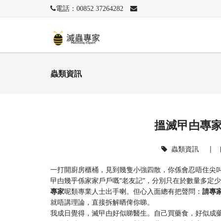
電話：00852 37264282
蟲類資訊
搵滅曱甴專
蟲類資訊
|
一打開廚房櫃桶，見到幾隻小強四散，你係會忍唔住尖叫
曱甴幾乎係家家戶戶嘅“老友記”，分別只在於數量多定
專家
呢類專業人士出手喇。但心入面總有把聲問：
請專
就唔講理論，直接拆解晒俾你睇。
我成日覺得，滅曱甴好似睇醫生。自己買藥食，好似成