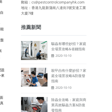
病
郵箱：cs@pestcontrolcompanyhk.com
地址：香港九龍新蒲崗八達街3號安達工業
自
大廈7樓
唔
推薦新聞
可能
碗盤
驅蟲有哪些妙招？家庭
全場景攻略&省錢指南
餌
2020-10-10
種
問題
殺曱甴有什麼妙招？家
外來
庭全場景攻略&防復發
指南
2020-10-10
面
除蟲全攻略：家庭與商
個真
業高效驅蟲方案&防復
發指南