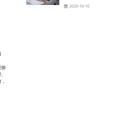
2020-10-10
警
噴
呢個
理。
縫，
。