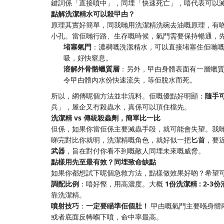
鍵詞係「直接噴中」，同埋「快速死亡」，唔代表可以
點解洗潔精水可以殺曱甴？
原理其實好簡單，同我哋用洗潔精洗碗去油嘅原理，有
小孔。當佢哋行路、生存嘅時候，氣門需要保持暢通，
堵塞氣門
：濃稠嘅洗潔精水，可以直接堵塞住佢哋
吸，好快窒息。
溶解外骨骼蠟質層
：另外，曱甴身體表面有一層蠟
令曱甴體內水份快速流失，等佢脫水而死。
所以，網傳呢個方法並非流料。佢嘅優點好明顯：
隨手
兵」，屋企又冇殺蟲水，真係可以頂住檔先。
洗潔精 vs 傳統殺蟲劑，簡單比一比
但係，如果你當佢係主要滅蟲手段，就可能會失望。我
睇完對比你就明，洗潔精嘅角色，就好似一把
匕首
，要
武器
，旨在對付你看不到嘅敵人同埋未來嘅威脅。
點樣用先至最有效？同埋致命缺點
如果你都想試下呢個急救方法，點樣做效果好啲？希望
調配比例
：唔好慳，用高濃度。大概
1份洗潔精 : 2-3
靠洗潔精。
噴射技巧
：
一定要瞄準佢個肚！
​ 曱甴嘅氣門主要喺身
或者底面反轉嗰下噴，命中率最高。