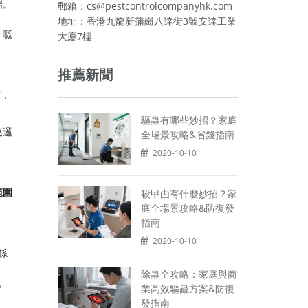
啱。
郵箱：cs@pestcontrolcompanyhk.com
地址：香港九龍新蒲崗八達街3號安達工業
」嘅
大廈7樓
呼
推薦新聞
質，
驅蟲有哪些妙招？家庭
巡邏
全場景攻略&省錢指南
2020-10-10
範圍
殺曱甴有什麼妙招？家
庭全場景攻略&防復發
指南
2020-10-10
係
除蟲全攻略：家庭與商
，
業高效驅蟲方案&防復
發指南