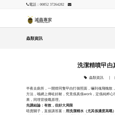
電話：00852 37264282
蟲類資訊
洗潔精噴曱甴
蟲類資訊
|
半夜去廁所，一開燈同隻曱甴打個照面，嚇到魂飛魄散
方法，喺網上傳咗好耐，究竟係真係work，定係純粹
果，同埋背後嘅原理。
先講結論：有效，但好大局限
唔賣關子，直接講答案：
用洗潔精水（尤其係濃度高嘅