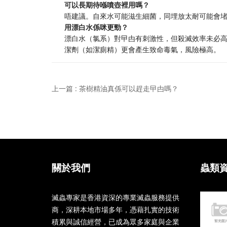
可以長期待喺噴壺裡用嗎？
唔建議。自來水可能滋生細菌，同埋放太耐可能會
用漂白水係咪更勁？
漂白水（氯系）對曱甴有刺激性，但殺滅效率未必
潔劑（如潔廁精）更會產生致命毒氣，風險極高。
上一篇 : 茶樹精油真係可以趕走曱甴嗎？
關於我們
蟲類
滅蟲專家是香港資深的專業滅蟲服務提供
商，深耕本地市場多年，憑藉扎實的技術
積累與誠信經營，已成為眾多家庭與企業