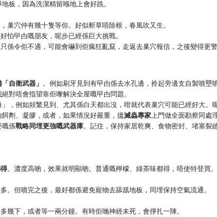
淨地板，因為洗潔精留喺地上會好跣。
隻，巢穴仲有幾十隻等你。好似斬草唔除根，春風吹又生。
於好怕曱甴嘅朋友，呢步已經係巨大挑戰。
度只係令佢不適，可能會嚇到佢瘋狂亂竄，走返去巢穴報信，之後變得更
備「自衛武器」
。例如刷牙見到有曱甴係去水孔邊，拎起旁邊支自製噴壨
我絕對唔會指望靠佢嚟解決全屋嘅曱甴問題。
勇」，例如頻繁見到、尤其係白天都出沒，咁就代表巢穴可能已經好大。
甴餌劑、凝膠，或者，如果情況好嚴重，搵
滅蟲專家
上門做全面勘察同處
要嘅係
戰略同埋更強嘅武器庫
。記住，保持家居乾爽、食物密封、堵塞裂
都得
。濃度高啲，效果就明顯啲。普通嘅檸檬、綠茶味都得，唔使特登買
好多。但噴完之後，最好都係避免寵物去舔舐地板，同埋保持空氣流通。
補多幾下，或者等一兩分鐘。有時佢哋神經未死，會掙扎一陣。