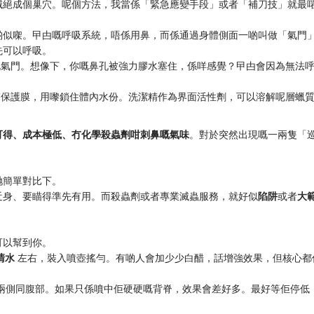
滅絕成個巢穴。呢個方法，我當係「緊急應變手段」或者「補刀技」就最
啲似㗎。曱甴嘅呼吸系統，唔係用鼻，而係通過身體側面一啲叫做「氣門
先可以呼吸。
嘅氣門。想像下，你嘅鼻孔被強力膠水塞住，係咩感覺？曱甴會因為無法
質保護膜，用嚟鎖住體內水份。洗潔精作為界面活性劑，可以溶解呢層蠟
可得、成本極低、冇化學殺蟲劑咁刺鼻嘅氣味
。對於突然出現嘅一兩隻「
哋簡單對比下。
近身、要瞄得準先有用。而殺蟲劑或者專業滅蟲服務，就好似
陷阱
或者
大
可以幫到你。
份清水
​ 左右，裝入噴壺搖勻。有啲人會加少少白醋，話增強效果，但核心都
體兩側同腹部。如果只係噴中佢硬硬嘅背脊，效果會差好多。最好等佢停低