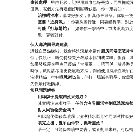
事後處理
：曱甴死後，記得用紙巾包好丟掉，同埋拖乾
但係，呢個方法有幾個好明顯嘅缺點，你一定要知：
治標唔治本
：講咗好多次，但真係最致命。你殺一
需要「近身戰」
：你要夠膽行近，同要瞄得準。對
可能「打草驚蛇」
：如果你一擊唔中，或者噴嘅力
覺，更難對付。
個人睇法同最終建議
講我自己點睇啦。我會將洗潔精水當作
廚房同浴室嘅常
佢，快靚正，唔使特登去拎殺蟲水搞到成屋味。但係，
如果發現屋企曱甴已經係「常規軍」，唔再係「散兵游
時候，就應該考慮更徹底嘅方法，例如使用持續性嘅曱
洗潔精係一把好嘅
戰術匕首
，但打一場滅蟲戰爭，你需
先係最好嘅防線。
常見問題解答
用咩牌子洗潔精效果最好？
其實唔洗追求牌子，
任何含有界面活性劑嘅洗潔精
對人同寵物安全嗎？
相比起化學殺蟲噴霧，洗潔精水嘅毒性同刺激性低
噴完之後，隻曱甴仲郁，係咪無效？
唔一定。可能係未噴中要害，或者劑量未夠。可以