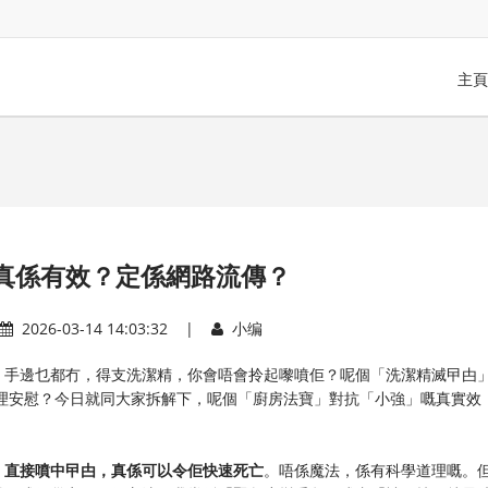
主頁
真係有效？定係網路流傳？
2026-03-14 14:03:32 |
小编
，手邊乜都冇，得支洗潔精，你會唔會拎起嚟噴佢？呢個「洗潔精滅曱甴
心理安慰？今日就同大家拆解下，呢個「廚房法寶」對抗「小強」嘅真實效
）直接噴中曱甴，真係可以令佢快速死亡
。唔係魔法，係有科學道理嘅。