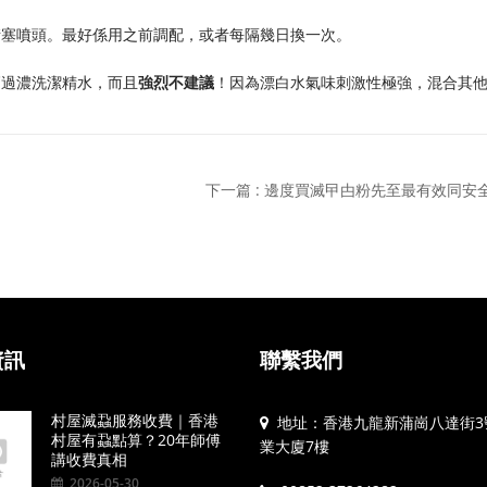
堵塞噴頭。最好係用之前調配，或者每隔幾日換一次。
高過濃洗潔精水，而且
強烈不建議
！因為漂白水氣味刺激性極強，混合其
下一篇 : 邊度買滅曱甴粉先至最有效同安
資訊
聯繫我們
村屋滅蝨服務收費｜香港
地址：香港九龍新蒲崗八達街3
村屋有蝨點算？20年師傅
業大廈7樓
講收費真相
2026-05-30