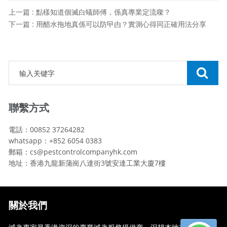
上一篇 : 點樣知道個滅白蟻師傅，係真專業定流㗎？
下一篇 : 用醋水拖地真係可以防曱甴？實測心得同正確用法分享
聯繫方式
電話：00852 37264282
whatsapp：+852 6054 0383
郵箱：cs@pestcontrolcompanyhk.com
地址：香港九龍新蒲崗八達街3號安達工業大廈7樓
關於我們