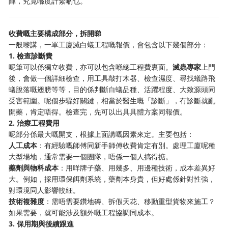
陣，究竟喺度計緊啲乜。
收費嘅主要構成部分，拆開睇
一般嚟講，一單工廈滅白蟻工程嘅報價，會包含以下幾個部分：
1. 檢查診斷費
呢筆可以係獨立收費，亦可以包含喺總工程費裏面。
滅蟲專家
上門
後，會做一個詳細檢查，用工具敲打木器、檢查濕度、尋找蟻路飛
蟻脫落嘅翅膀等等，目的係判斷白蟻品種、活躍程度、大致源頭同
受害範圍。呢個步驟好關鍵，相當於醫生嘅「診斷」，冇診斷就亂
開藥，肯定唔得。檢查完，先可以出具具體方案同報價。
2. 治療工程費用
呢部分係最大嘅開支，根據上面講嘅因素來定。主要包括：
人工成本
：有經驗嘅師傅同新手師傅收費肯定有別。處理工廈呢種
大型場地，通常需要一個團隊，唔係一個人搞得掂。
藥劑與物料成本
：用咩牌子藥、用幾多、用邊種技術，成本差異好
大。例如，採用環保餌劑系統，藥劑本身貴，但好處係針對性強，
對環境同人影響較細。
技術複雜度
：需唔需要鑽地磚、拆假天花、移動重型貨物來施工？
如果需要，就可能涉及額外嘅工程協調同成本。
3. 保用期與後續跟進