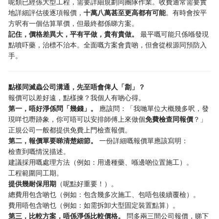
呢類已經係大型工程，需要詳細規劃同團隊作業。收費通常需要實
地詳細評估後逐項報價，
十萬八萬甚至更高都有可能
。有時會按平
方呎有一個估算單價，但最終都係睇方案。
記住，價格差異大，平有平做，貴有貴做。
​ 最平嘅可能只係喺發現
點噴吓藥，治標不治本。全面嘅方案會貴啲，但會從根源同預防入
手。
點樣同滅蟲公司溝通，先至唔會俾人「劏」？
報價可以差好遠，點樣揀？我個人有啲心得。
第一，唔好淨係問「幾錢」。
​ 應該問：「我哋單位大概幾多呎，發
現咩乜嘢跡象，你可唔可以安排師傅上來做個
免費檢查同報價
？」
正規公司一般都提供免費上門檢查報價。
第二，報價單要睇清楚細節。
​ 一份詳細嘅報價單應該寫明：
檢查到嘅情況描述。
建議採用嘅處理方法（例如：用邊種藥、喺邊啲位置施工）。
工程範圍同工期。
提供幾耐保用期
（呢點好重要！）。
總費用包含啲乜（例如：包含幾多次施工、包唔包後續覆檢）。
費用唔包含啲乜（例如：如需拆卸大型固定裝置點算）。
第三，比較方案，唔係淨係比較價格。
​ 問多兩三間公司報價，睇下