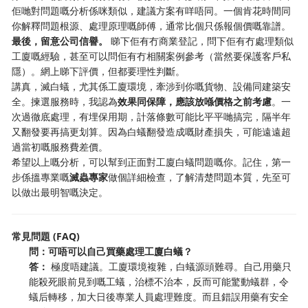
佢哋對問題嘅分析係咪類似，建議方案有咩唔同。一個肯花時間同
你解釋問題根源、處理原理嘅師傅，通常比個只係報個價嘅靠譜。
最後，留意公司信譽。
​ 睇下佢有冇商業登記，問下佢有冇處理類似
工廈嘅經驗，甚至可以問佢有冇相關案例參考（當然要保護客戶私
隱）。網上睇下評價，但都要理性判斷。
講真，滅白蟻，尤其係工廈環境，牽涉到你嘅貨物、設備同建築安
全。揀選服務時，我認為
效果同保障，應該放喺價格之前考慮
。一
次過徹底處理，有埋保用期，計落條數可能比平平哋搞完，隔半年
又翻發要再搞更划算。因為白蟻翻發造成嘅財產損失，可能遠遠超
過當初嘅服務費差價。
希望以上嘅分析，可以幫到正面對工廈白蟻問題嘅你。記住，第一
步係搵專業嘅
滅蟲專家
做個詳細檢查，了解清楚問題本質，先至可
以做出最明智嘅決定。
常見問題 (FAQ)
問：可唔可以自己買藥處理工廈白蟻？
答：
​ 極度唔建議。工廈環境複雜，白蟻源頭難尋。自己用藥只
能殺死眼前見到嘅工蟻，治標不治本，反而可能驚動蟻群，令
蟻后轉移，加大日後專業人員處理難度。而且錯誤用藥有安全