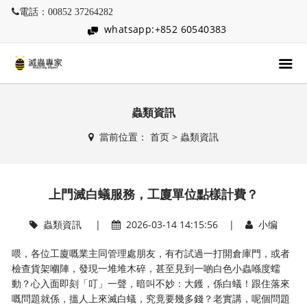
電話：00852 37264282
whatsapp:+852 60540383
蟲類資訊
當前位置：
首页
>
蟲類資訊
上門滅白蟻服務，工廈單位點樣計費？
蟲類資訊
|
2026-03-14 14:15:56 |
小编
喂，各位工廈嘅業主同管理處朋友，有冇試過一打開倉庫門，或者
檢查貨架嗰陣，發現一堆堆木碎，甚至見到一啲白色小蟲喺度蠕
動？心入面即刻「叮」一聲，暗叫不妙：大鑊，係白蟻！跟住落來
嘅問題就係，搵人上來滅白蟻，究竟要幾多錢？老實講，呢個問題