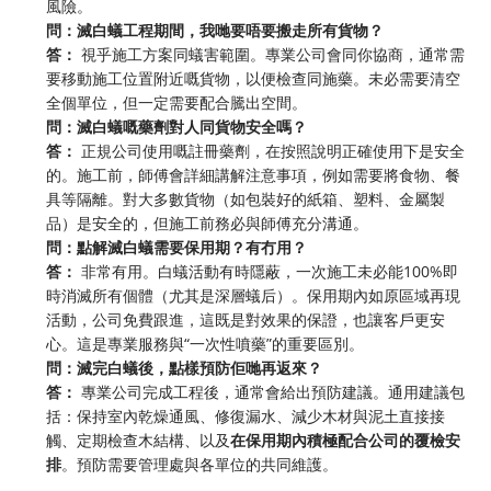
風險。
問：滅白蟻工程期間，我哋要唔要搬走所有貨物？
答：
​ 視乎施工方案同蟻害範圍。專業公司會同你協商，通常需
要移動施工位置附近嘅貨物，以便檢查同施藥。未必需要清空
全個單位，但一定需要配合騰出空間。
問：滅白蟻嘅藥劑對人同貨物安全嗎？
答：
​ 正規公司使用嘅註冊藥劑，在按照說明正確使用下是安全
的。施工前，師傅會詳細講解注意事項，例如需要將食物、餐
具等隔離。對大多數貨物（如包裝好的紙箱、塑料、金屬製
品）是安全的，但施工前務必與師傅充分溝通。
問：點解滅白蟻需要保用期？有冇用？
答：
​ 非常有用。白蟻活動有時隱蔽，一次施工未必能100%即
時消滅所有個體（尤其是深層蟻后）。保用期內如原區域再現
活動，公司免費跟進，這既是對效果的保證，也讓客戶更安
心。這是專業服務與“一次性噴藥”的重要區別。
問：滅完白蟻後，點樣預防佢哋再返來？
答：
​ 專業公司完成工程後，通常會給出預防建議。通用建議包
括：保持室內乾燥通風、修復漏水、減少木材與泥土直接接
觸、定期檢查木結構、以及
在保用期內積極配合公司的覆檢安
排
。預防需要管理處與各單位的共同維護。