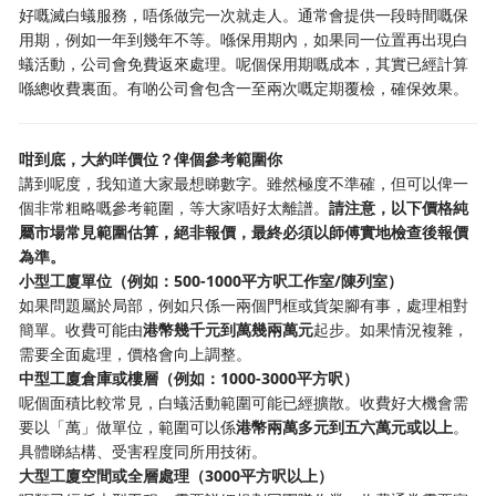
好嘅滅白蟻服務，唔係做完一次就走人。通常會提供一段時間嘅保
用期，例如一年到幾年不等。喺保用期內，如果同一位置再出現白
蟻活動，公司會免費返來處理。呢個保用期嘅成本，其實已經計算
喺總收費裏面。有啲公司會包含一至兩次嘅定期覆檢，確保效果。
咁到底，大約咩價位？俾個參考範圍你
講到呢度，我知道大家最想睇數字。雖然極度不準確，但可以俾一
個非常粗略嘅參考範圍，等大家唔好太離譜。
請注意，以下價格純
屬市場常見範圍估算，絕非報價，最終必須以師傅實地檢查後報價
為準。
小型工廈單位（例如：500-1000平方呎工作室/陳列室）
如果問題屬於局部，例如只係一兩個門框或貨架腳有事，處理相對
簡單。收費可能由
港幣幾千元到萬幾兩萬元
起步。如果情況複雜，
需要全面處理，價格會向上調整。
中型工廈倉庫或樓層（例如：1000-3000平方呎）
呢個面積比較常見，白蟻活動範圍可能已經擴散。收費好大機會需
要以「萬」做單位，範圍可以係
港幣兩萬多元到五六萬元或以上
。
具體睇結構、受害程度同所用技術。
大型工廈空間或全層處理（3000平方呎以上）