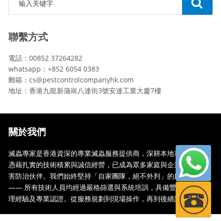
聯繫方式
電話：00852 37264282
whatsapp：+852 6054 0383
郵箱：cs@pestcontrolcompanyhk.com
地址：香港九龍新蒲崗八達街3號安達工業大廈7樓
關於我們
滅蟲專家是香港資深的專業滅蟲服務提供商，深耕本地市場多年，
憑藉扎實的技術積累與誠信經營，已成為眾多家庭與企業信賴的蟲
害防治伙伴。我們始終堅持「自家團隊，絕不外判」的服務承諾
—— 所有技術人員均經過嚴格篩選與系統培訓，具備豐富的現場處
理經驗及專業認證。從服務規劃到現場操作，再到後續跟蹤，全...