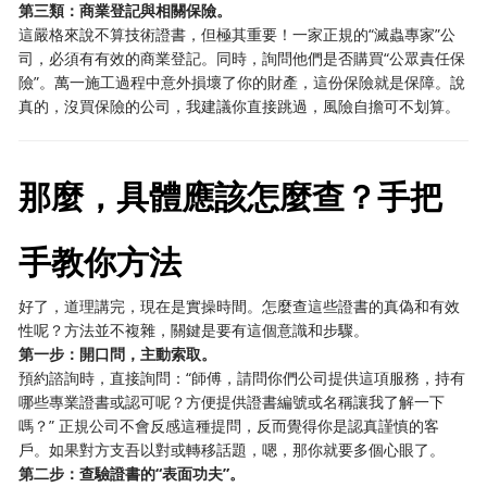
第三類：商業登記與相關保險。
這嚴格來說不算技術證書，但極其重要！一家正規的“滅蟲專家”公
司，必須有有效的商業登記。同時，詢問他們是否購買“公眾責任保
險”。萬一施工過程中意外損壞了你的財產，這份保險就是保障。說
真的，沒買保險的公司，我建議你直接跳過，風險自擔可不划算。
那麼，具體應該怎麼查？手把
手教你方法
好了，道理講完，現在是實操時間。怎麼查這些證書的真偽和有效
性呢？方法並不複雜，關鍵是要有這個意識和步驟。
第一步：開口問，主動索取。
預約諮詢時，直接詢問：“師傅，請問你們公司提供這項服務，持有
哪些專業證書或認可呢？方便提供證書編號或名稱讓我了解一下
嗎？” 正規公司不會反感這種提問，反而覺得你是認真謹慎的客
戶。如果對方支吾以對或轉移話題，嗯，那你就要多個心眼了。
第二步：查驗證書的“表面功夫”。