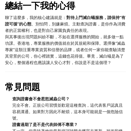
總結一下我的心得
聊了這麼多，我的核心建議就是：
對待上門滅白蟻服務，請保持“有
證可循”的心態
。別怕問，別嫌麻煩。主動查詢證書，是你作為消費
者的正當權利，也是對自己家園負責任的表現。
與其事後出現問題糾紛不斷，不如在選擇服務的開始，就多做一點
功課。香港地，專業服務的價值就在於其規範和保障。選擇像“滅蟲
專家”這類注重專業資質和信譽的品牌，或者任何一家你能查驗清楚
其背景的公司，你心裡踏實，這錢也花得值。畢竟，滅白蟻是為了
安心，整個過程也應該讓人安心才對，你說是不是這個理？
常見問題
查詢證書會不會惹怒滅蟲公司？
完全不會。正規公司習慣並歡迎這種查詢，這代表客戶認真且
容易溝通。如果對方因此不耐煩，這本身可能就是一個危險信
號。
證書過期了是不是代表師傅不專業？
不一定，但意味著他的最新培訓狀態未獲官方更新。技術和條