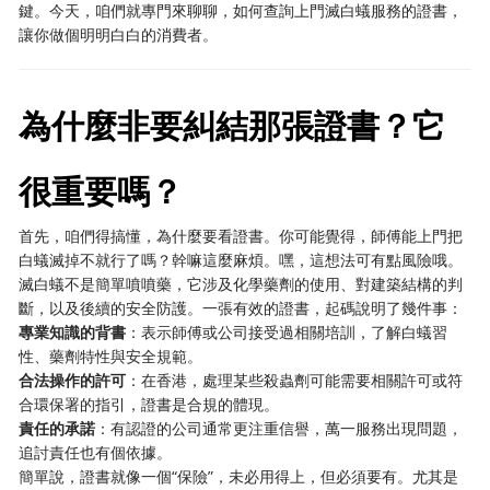
鍵。今天，咱們就專門來聊聊，如何查詢上門滅白蟻服務的證書，
讓你做個明明白白的消費者。
為什麼非要糾結那張證書？它
很重要嗎？
首先，咱們得搞懂，為什麼要看證書。你可能覺得，師傅能上門把
白蟻滅掉不就行了嗎？幹嘛這麼麻煩。嘿，這想法可有點風險哦。
滅白蟻不是簡單噴噴藥，它涉及化學藥劑的使用、對建築結構的判
斷，以及後續的安全防護。一張有效的證書，起碼說明了幾件事：
專業知識的背書
：表示師傅或公司接受過相關培訓，了解白蟻習
性、藥劑特性與安全規範。
合法操作的許可
：在香港，處理某些殺蟲劑可能需要相關許可或符
合環保署的指引，證書是合規的體現。
責任的承諾
：有認證的公司通常更注重信譽，萬一服務出現問題，
追討責任也有個依據。
簡單說，證書就像一個“保險”，未必用得上，但必須要有。尤其是