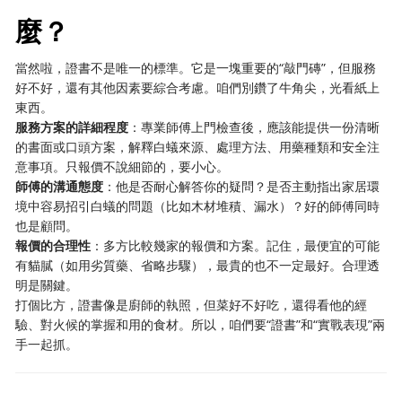
麼？
當然啦，證書不是唯一的標準。它是一塊重要的“敲門磚”，但服務
好不好，還有其他因素要綜合考慮。咱們別鑽了牛角尖，光看紙上
東西。
服務方案的詳細程度
：專業師傅上門檢查後，應該能提供一份清晰
的書面或口頭方案，解釋白蟻來源、處理方法、用藥種類和安全注
意事項。只報價不說細節的，要小心。
師傅的溝通態度
：他是否耐心解答你的疑問？是否主動指出家居環
境中容易招引白蟻的問題（比如木材堆積、漏水）？好的師傅同時
也是顧問。
報價的合理性
：多方比較幾家的報價和方案。記住，最便宜的可能
有貓膩（如用劣質藥、省略步驟），最貴的也不一定最好。合理透
明是關鍵。
打個比方，證書像是廚師的執照，但菜好不好吃，還得看他的經
驗、對火候的掌握和用的食材。所以，咱們要“證書”和“實戰表現”兩
手一起抓。