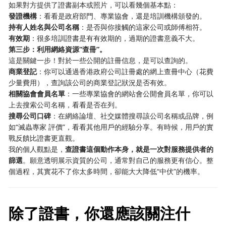
如果對方提供了證書副本或照片，可以看幾個基本點：
發證機構
：看看是政府部門、專業協會，還是培訓機構頒發的。
持有人姓名與公司名稱
：是否與你接觸的這家公司或師傅相符。
有效期
：很多培訓證書是有有效期的，過期的證書意義不大。
第三步：利用網絡資源“查冊”。
這是關鍵一步！對於一些公開的註冊信息，是可以查詢的。
商業登記
：你可以通過香港政府公司註冊處的網上查冊中心（花費
少量費用），查詢該公司的商業登記狀況是否有效。
相關協會會員名單
：一些專業協會的網站會公開會員名單，你可以
上去搜索公司名稱，看看是否在列。
搜尋公司口碑
：在網絡論壇、社交媒體搜尋該公司名稱或品牌，例
如“滅蟲專家 評價”，看看其他用戶的經驗分享。有時候，用戶的實
戰反饋比證書更直觀。
我的個人觀點是，
查證書這個動作本身，就是一次對服務提供者的
篩選
。願意透明展示資質的公司，通常對自己的服務更有信心。整
個過程，其實花不了你太多時間，卻能大大降低“中伏”的機率。
除了證書，你還應該關注什