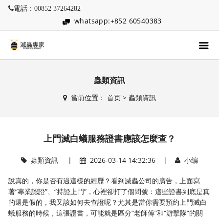
電話：00852 37264282
whatsapp:+852 60540383
蟲類資訊
當前位置：
首页
>
蟲類資訊
上門滅白蟻服務證書應該怎麼查？
蟲類資訊
|
2026-03-14 14:32:36 |
小编
說真的，你是否有過這樣的經歷？看到滅蟲公司的廣告，上面寫
著“專業認證”、“持證上門”，心裡卻打了個問號：這些證書到底是真
的還是假的，我又該如何去查證呢？尤其是當你需要預約上門滅白
蟻服務的時候，這張證書，可能就是區分“老師傅”和“游擊隊”的關