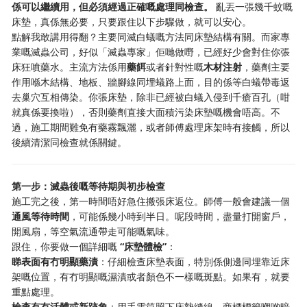
係可以繼續用，但必須經過正確嘅處理同檢查。
​ 亂丟一張幾千蚊嘅
床墊，真係無必要，只要跟住以下步驟做，就可以安心。
點解我敢講用得翻？主要同滅白蟻嘅方法同床墊結構有關。而家專
業嘅滅蟲公司，好似「滅蟲專家」佢哋做嘢，已經好少會對住你張
床狂噴藥水。主流方法係用
藥餌
或者針對性嘅
木材注射
，藥劑主要
作用喺木結構、地板、牆腳線同埋蟻路上面，目的係等白蟻帶毒返
去巢穴互相傳染。你張床墊，除非已經被白蟻入侵到千瘡百孔（咁
就真係要換啦），否則藥劑直接大面積污染床墊嘅機會唔高。不
過，施工期間難免有藥霧飄灑，或者師傅處理床架時有接觸，所以
後續清潔同檢查就係關鍵。
第一步：滅蟲後嘅等待期與初步檢查
施工完之後，第一時間唔好急住搬張床返位。師傅一般會建議一個
通風等待時間
，可能係幾小時到半日。呢段時間，盡量打開窗戶，
開風扇，等空氣流通帶走可能嘅氣味。
跟住，你要做一個詳細嘅
“床墊體檢”
：
睇表面有冇明顯藥漬
：仔細檢查床墊表面，特別係側邊同埋靠近床
架嘅位置，有冇明顯嘅濕漬或者顏色不一樣嘅斑點。如果有，就要
重點處理。
檢查有冇活體或新跡象
：用手電筒照下床墊縫線、商標標籤嗰啲暗