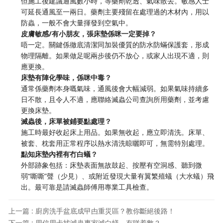
但施工後建議通風數小時，等藥劑乾透、氣味散去。敏感人士
可延長通風至一兩日。藥劑主要殘留在處理過的木材內，用以
防蟲，一般不會大量揮發到空氣中。
皮膚敏感/有小朋友，張床墊係咪一定要掉？
唔一定。關鍵係徹底清潔同加裝優質的防水防蟎保護套，形成
物理隔離。如果做足呢兩步後仍不放心，或家人出現不適，則
應更換。
床墊有陣化學味，係咪中毒？
通常係藥劑本身嘅氣味，通風後會大幅減弱。如果氣味持續多
日不散，且令人不適，應聯絡滅蟲公司查詢所用藥劑，並考慮
更換床墊。
滅蟲後，床單被鋪要點處理？
施工時最好收起床上用品。如果無收起，應立即清洗。床單、
被套、枕套用正常程序以熱水清洗晾曬即可，無需特別處理。
點知床墊內裡有冇白蟻？
外部跡象包括：床墊表面無故鼓起、按壓有空洞感、聽到微
弱“嘶嘶”聲（少見）、或附近發現大量有翼繁殖蟻（大水蟻）飛
出。最可靠是請滅蟲師傅用專業工具檢查。
上一篇 : 廚房洗手盆底成曱甴重災區？教你斷絕後路！
下一篇 : 用信用卡找滅蟲專家滅白蟻，有咩着數？