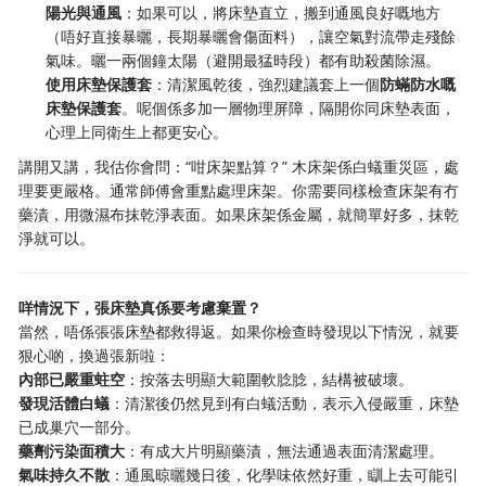
陽光與通風
：如果可以，將床墊直立，搬到通風良好嘅地方
（唔好直接暴曬，長期暴曬會傷面料），讓空氣對流帶走殘餘
氣味。曬一兩個鐘太陽（避開最猛時段）都有助殺菌除濕。
使用床墊保護套
：清潔風乾後，強烈建議套上一個
防蟎防水嘅
床墊保護套
。呢個係多加一層物理屏障，隔開你同床墊表面，
心理上同衛生上都更安心。
講開又講，我估你會問：“咁床架點算？” 木床架係白蟻重災區，處
理要更嚴格。通常師傅會重點處理床架。你需要同樣檢查床架有冇
藥漬，用微濕布抹乾淨表面。如果床架係金屬，就簡單好多，抹乾
淨就可以。
咩情況下，張床墊真係要考慮棄置？
當然，唔係張張床墊都救得返。如果你檢查時發現以下情況，就要
狠心啲，換過張新啦：
內部已嚴重蛀空
：按落去明顯大範圍軟腍腍，結構被破壞。
發現活體白蟻
：清潔後仍然見到有白蟻活動，表示入侵嚴重，床墊
已成巢穴一部分。
藥劑污染面積大
：有成大片明顯藥漬，無法通過表面清潔處理。
氣味持久不散
：通風晾曬幾日後，化學味依然好重，瞓上去可能引