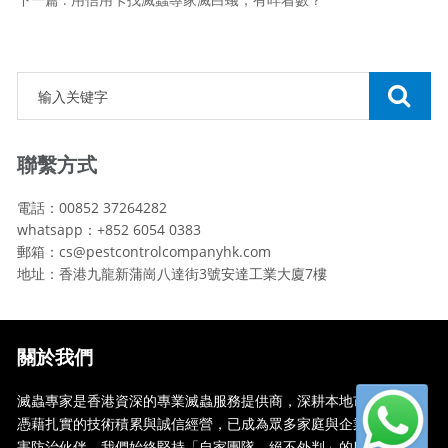
聯繫方式
電話：00852 37264282
whatsapp：+852 6054 0383
郵箱：cs@pestcontrolcompanyhk.com
地址：香港九龍新蒲崗八達街3號安達工業大廈7樓
關於我們
滅蟲專家是香港資深的專業滅蟲服務提供商，深耕本地市場多年，
憑藉扎實的技術積累與誠信經營，已成為眾多家庭與企業信賴的蟲
害防治伙伴。我們始終堅持「自家團隊，絕不外判」的服務承諾