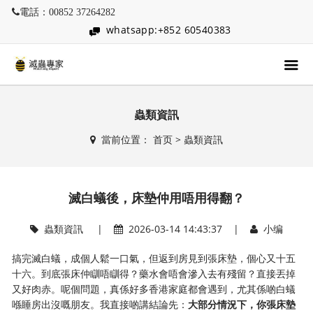
電話：00852 37264282
whatsapp:+852 60540383
蟲類資訊
當前位置：
首页
>
蟲類資訊
滅白蟻後，床墊仲用唔用得翻？
蟲類資訊
|
2026-03-14 14:43:37 |
小编
搞完滅白蟻，成個人鬆一口氣，但返到房見到張床墊，個心又十五
十六。到底張床仲瞓唔瞓得？藥水會唔會滲入去有殘留？直接丟掉
又好肉赤。呢個問題，真係好多香港家庭都會遇到，尤其係啲白蟻
喺睡房出沒嘅朋友。我直接啲講結論先：
大部分情況下，你張床墊