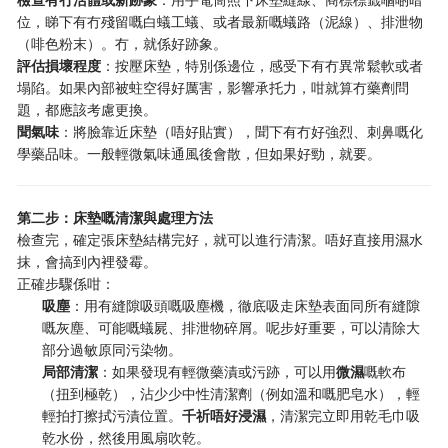
位，睇下有冇殘留嘅白蟻工蟻、或者最新嘅蟻路（泥線）、排泄物
（啡色粉末）。冇，就係好跡象。
評估損壞程度
：按壓床墊，特別係邊位，感受下有冇異常鬆軟或者
塌陷。如果內部被蛀空得好厲害，影響承托力，咁就算冇藥劑問
題，都應該考慮更換。
聞氣味
：將臉靠近床墊（唔好貼實），聞下有冇好強烈、刺鼻嘅化
學藥品味。一般輕微氣味通風後會散，但如果好勁，就要。
第二步：床墊嘅清潔與處理方法
檢查完，確定張床墊結構完好，就可以進行清潔。唔好直接用濕水
抹，會搞到內裡發霉。
正確步驟係咁：
吸塵
：用有縫隙吸頭嘅吸塵機，徹底吸走床墊表面同所有縫隙
嘅灰塵、可能嘅蟻屍、排泄物碎屑。呢步好重要，可以清除大
部分過敏原同污染物。
局部清潔
：如果發現有輕微藥漬或污跡，可以用
微濕
嘅軟布
（扭到極乾），沾少少中性清潔劑（例如溫和嘅肥皂水），輕
輕拍打擦拭污漬位置。
千祈唔好浸濕
，清潔完立即用乾毛巾吸
乾水份，然後用風扇吹乾。