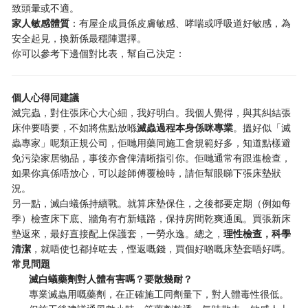
致頭暈或不適。
家人敏感體質
：有屋企成員係皮膚敏感、哮喘或呼吸道好敏感，為
安全起見，換新係最穩陣選擇。
你可以參考下邊個對比表，幫自己決定：
個人心得同建議
滅完蟲，對住張床心大心細，我好明白。我個人覺得，與其糾結張
床仲要唔要，不如將焦點放喺
滅蟲過程本身係咪專業
。搵好似「滅
蟲專家」呢類正規公司，佢哋用藥同施工會規範好多，知道點樣避
免污染家居物品，事後亦會俾清晰指引你。佢哋通常有跟進檢查，
如果你真係唔放心，可以趁師傅覆檢時，請佢幫眼睇下張床墊狀
況。
另一點，滅白蟻係持續戰。就算床墊保住，之後都要定期（例如每
季）檢查床下底、牆角有冇新蟻路，保持房間乾爽通風。買張新床
墊返來，最好直接配上保護套，一勞永逸。總之，
理性檢查，科學
清潔
，就唔使乜都掉咗去，慳返嘅錢，買個好啲嘅床墊套唔好嗎。
常見問題
滅白蟻藥劑對人體有害嗎？要散幾耐？
專業滅蟲用嘅藥劑，在正確施工同劑量下，對人體毒性很低。